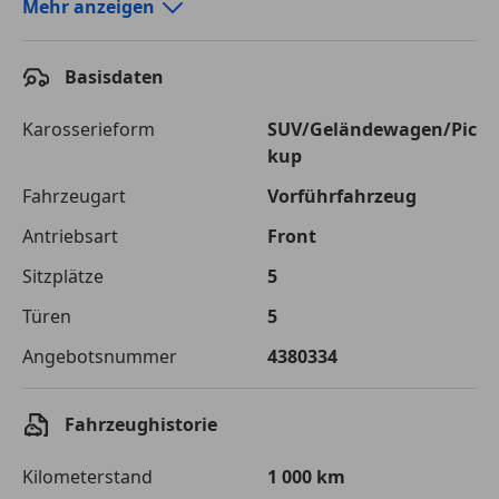
Autokredit-Rechner von durchblicker.at
Mehr anzeigen
Einfach Rate berechnen und günstige Konditionen
finden!
Basisdaten
Autokredit vergleichen
Karosserieform
SUV/Geländewagen/Pic
kup
Laufzeit
120 Monate
Fahrzeugart
Vorführfahrzeug
Kreditbetrag
€ 34 000,-
Antriebsart
Front
Zu zahlender
€ 47 899,-
Sitzplätze
5
Gesamtbetrag
Türen
5
Einberechnete Gebühren
€ 0,-
Angebotsnummer
4380334
Effektivzinsatz
7,50 %
Sollzinssatz
7,25 %
Fahrzeughistorie
Monatliche Rate
€ 399,16
Kilometerstand
1 000 km