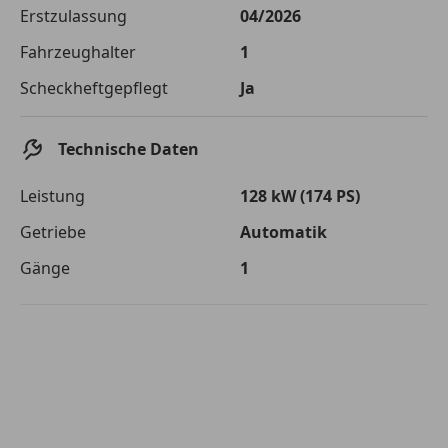
Die tatsächlichen Konditionen sind abhängig von Ihrer Bonität sowie
Erstzulassung
04/2026
von der von Ihnen gewählten Bank. Rückzahlungszeitraum 1-10
Jahre. Zinsspanne Sollzinssatz: 2,90% - 14,90%.
Fahrzeughalter
1
Jetzt berechnen
Scheckheftgepflegt
Ja
Technische Daten
Leistung
128 kW (174 PS)
Getriebe
Automatik
Gänge
1