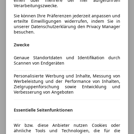
einen oder mehrere der hier aufgeführten
Verarbeitungszwecke.
Unterhaltung/Media
Fahrzeug wird als Vorführwagen gefahren, daher
kann sich der Kilometerstand noch ändern.
Sie können Ihre Präferenzen jederzeit anpassen und
Bluetooth
erteilte Einwilligungen widerrufen, indem Sie in
Bordcomputer
unserer Datenschutzerklärung den Privacy Manager
Swoboda - Toyota
CD
besuchen.
Mehr anzeigen
DAB-Radio
Profitieren Sie von den Swoboda Aktionspreisen an
Zwecke
Freisprecheinrichtung
zwei Standorten in Oberösterreich. Über 40 lagernde
MP3
Preisbewertung
Genaue Standortdaten und Identifikation durch
Toyota Neu-/Vorführ- und Jungwagen auf unserer
Radio
Scannen von Endgeräten
Homepage.
Mehr anzeigen
Sicherheit
Wir bitten Sie vor Besichtigung um kurze
Personalisierte Werbung und Inhalte, Messung von
Kontaktaufnahme, um die Verfügbarkeit des
Werbeleistung und der Performance von Inhalten,
ABS
ausgepriesenen Fahrzeuges am Standort
Zielgruppenforschung sowie Entwicklung und
Abstandstempomat
Versicherung
Verbesserung von Angeboten
sicherzustellen.
Alarmanlage
Beifahrerairbag
Kfz-Versicherung
Unsere Toyota Verkaufsberater:
Essentielle Seitenfunktionen
ESP
Laakirchen (4664) - Herr Darie - +43 (0) 7612/63311-
Fahrerairbag
Versicherungsschutz an Ihre Bedürfnisse
447
Isofix
Wir bzw. diese Anbieter nutzen Cookies oder
anpassen
Laakirchen (4664) - Herr Nikolas Trawöger - +43 (0)
ähnliche Tools und Technologien, die für die
LED-Scheinwerfer