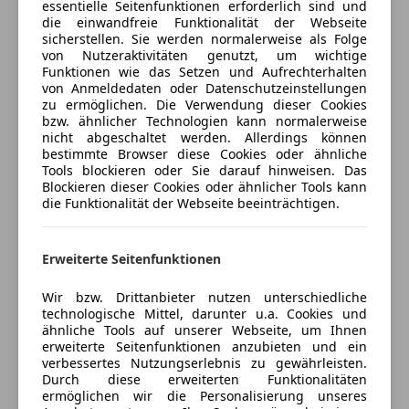
Freischaden-Gutschein ab Stufe 0
essentielle Seitenfunktionen erforderlich sind und
7612/63311-441
LED-Tagfahrlicht
die einwandfreie Funktionalität der Webseite
Regau (4845) - Herr Meris Memic - +43 (0) 7672/26500-
Auto einfach online versichern & Rabatt holen
Müdigkeitswarnsystem
sicherstellen. Sie werden normalerweise als Folge
651
von Nutzeraktivitäten genutzt, um wichtige
Notbremsassistent
Funktionen wie das Setzen und Aufrechterhalten
Regau (4845) - Frau Simone Forstinger - +43 (0)
Seitenairbag
von Anmeldedaten oder Datenschutzeinstellungen
7672/26500-654
Jetzt berechnen
Servolenkung
zu ermöglichen. Die Verwendung dieser Cookies
bzw. ähnlicher Technologien kann normalerweise
Spurhalteassistent
nicht abgeschaltet werden. Allerdings können
Wir beraten Sie über individuelle Kredit- oder
Tagfahrlicht
bestimmte Browser diese Cookies oder ähnliche
Leasingfinanzierungen sowie eine günstige
Totwinkel-Assistent
Tools blockieren oder Sie darauf hinweisen. Das
Verkäufer
Händler
Fahrzeugversicherung.
Blockieren dieser Cookies oder ähnlicher Tools kann
Traktionskontrolle
die Funktionalität der Webseite beeinträchtigen.
Wegfahrsperre
Automobile Swoboda GmbH
Angebot vorbehaltlich Verfügbarkeit, Druck- und
Zentralverriegelung
Beschreibungsfehler.
4,5
Sterne
Erweiterte Seitenfunktionen
Sternebewertung 4.5 von 5
Extras
(85% Weiterempfehlungen)
Anbieter auf AutoScout24 seit 2011
Wir bzw. Drittanbieter nutzen unterschiedliche
Alufelgen
technologische Mittel, darunter u.a. Cookies und
Schaltwippen
Verkauf
ähnliche Tools auf unserer Webseite, um Ihnen
Sprachsteuerung
erweiterte Seitenfunktionen anzubieten und ein
Geöffnet
verbessertes Nutzungserlebnis zu gewährleisten.
Durch diese erweiterten Funktionalitäten
Schließt um 12:00
ermöglichen wir die Personalisierung unseres
Schloss Oberweis 3
,