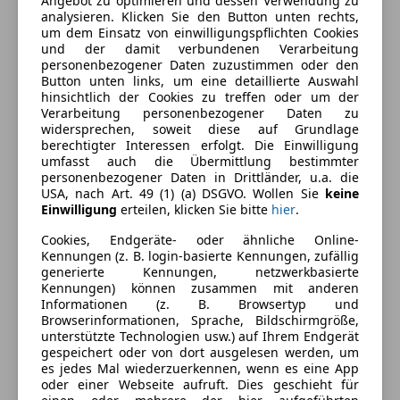
Angebot zu optimieren und dessen Verwendung zu
Beheizbares Lenkrad
Farbe und Innenausstattung
analysieren. Klicken Sie den Button unten rechts,
Berganfahrassistent
um dem Einsatz von einwilligungspflichten Cookies
Einparkhilfe
Außenfarbe
Weiß
und der damit verbundenen Verarbeitung
personenbezogener Daten zuzustimmen oder den
Einparkhilfe Rückfahrkamera
Farbe laut Hersteller
Arctic White - weiß
Button unten links, um eine detaillierte Auswahl
Einparkhilfe Sensoren hinten
hinsichtlich der Cookies zu treffen oder um der
Einparkhilfe Sensoren vorne
Lackierung
Metallic
Verarbeitung personenbezogener Daten zu
widersprechen, soweit diese auf Grundlage
Elektrische Fensterheber
Farbe der
Schwarz
berechtigter Interessen erfolgt. Die Einwilligung
Elektrische Seitenspiegel
umfasst auch die Übermittlung bestimmter
Innenausstattung
Klimaanlage
personenbezogener Daten in Drittländer, u.a. die
USA, nach Art. 49 (1) (a) DSGVO. Wollen Sie
keine
Klimaautomatik
Innenausstattung
Stoff
Einwilligung
erteilen, klicken Sie bitte
hier
.
Lederlenkrad
Lichtsensor
Cookies, Endgeräte- oder ähnliche Online-
Fahrzeugbeschreibung
Kennungen (z. B. login-basierte Kennungen, zufällig
Multifunktionslenkrad
generierte Kennungen, netzwerkbasierte
Navigationssystem
Kennungen) können zusammen mit anderen
Dab Tuner, KEYLESS-GO, Adaptive Brake mit
Regensensor
Informationen (z. B. Browsertyp und
Berganfahrtshilfe, Antischlupfregelung, Automatic,
Browserinformationen, Sprache, Bildschirmgröße,
Schlüssellose Zentralverriegelung
unterstützte Technologien usw.) auf Ihrem Endgerät
Kindersitzbefestigung Isofix, Reifendruck-Kontrolle
Sitzheizung
gespeichert oder von dort ausgelesen werden, um
Start/Stop-Automatik
es jedes Mal wiederzuerkennen, wenn es eine App
oder einer Webseite aufruft. Dies geschieht für
Tempomat