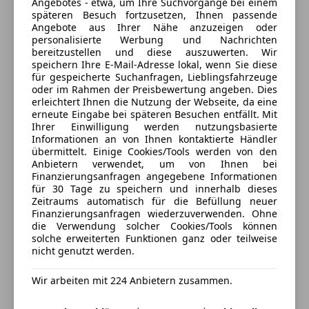
Angebotes - etwa, um Ihre Suchvorgänge bei einem
4664 Oberweis, AT
späteren Besuch fortzusetzen, Ihnen passende
Angebote aus Ihrer Nähe anzuzeigen oder
personalisierte Werbung und Nachrichten
Kontakt
bereitzustellen und diese auszuwerten. Wir
Automobile Swoboda
speichern Ihre E-Mail-Adresse lokal, wenn Sie diese
für gespeicherte Suchanfragen, Lieblingsfahrzeuge
oder im Rahmen der Preisbewertung angeben. Dies
Alle Fahrzeuge des Anbieters
erleichtert Ihnen die Nutzung der Webseite, da eine
erneute Eingabe bei späteren Besuchen entfällt. Mit
Ihrer Einwilligung werden nutzungsbasierte
Informationen an von Ihnen kontaktierte Händler
Anbieter kontaktieren
übermittelt. Einige Cookies/Tools werden von den
Anbietern verwendet, um von Ihnen bei
Deine Nachricht
Finanzierungsanfragen angegebene Informationen
für 30 Tage zu speichern und innerhalb dieses
Zeitraums automatisch für die Befüllung neuer
Finanzierungsanfragen wiederzuverwenden. Ohne
die Verwendung solcher Cookies/Tools können
solche erweiterten Funktionen ganz oder teilweise
nicht genutzt werden.
Wir arbeiten mit 224 Anbietern zusammen.