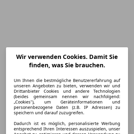
Wir verwenden Cookies. Damit Sie
Energieverbrauch
finden, was Sie brauchen.
Kraftstoff
Elektro
Um Ihnen die bestmögliche Benutzererfahrung auf
CO₂-Emissionen
0 g/km (komb.)
unseren Angeboten zu bieten, verwenden wir und
Drittanbieter Cookies und andere Technologien
(beides gemeinsam nennen wir nachfolgend:
„Cookies"), um Geräteinformationen und
Ausstattung
personenbezogene Daten (z.B. IP Adressen) zu
speichern und darauf zuzugreifen.
Komfort
Mehr anzeigen
Dadurch ist es möglich, personalisierte Werbung
Armlehne
entsprechend Ihren Interessen auszuspielen, unser