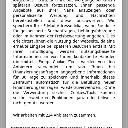
Gurtwarnsystem optisch und akustisch
späteren Besuch fortzusetzen, Ihnen passende
Innsbrucker Bundesstraße 128
,
MyToyota Connected Services
Angebote aus Ihrer Nähe anzuzeigen oder
5020 Salzburg, AT
Servolenkung
personalisierte Werbung und Nachrichten
bereitzustellen und diese auszuwerten. Wir
Zentralverriegelung
Kontakt
speichern Ihre E-Mail-Adresse lokal, wenn Sie diese
für gespeicherte Suchanfragen, Lieblingsfahrzeuge
EXTERIEUR
oder im Rahmen der Preisbewertung angeben. Dies
Alle Fahrzeuge des Anbieters
erleichtert Ihnen die Nutzung der Webseite, da eine
Privacy Glas
erneute Eingabe bei späteren Besuchen entfällt. Mit
Außenspiegel beheizbar
Ihrer Einwilligung werden nutzungsbasierte
Außenspiegel elektrisch einklappbar
Informationen an von Ihnen kontaktierte Händler
Anbieter kontaktieren
übermittelt. Einige Cookies/Tools werden von den
Außenspiegel elektrisch einstellbar
Anbietern verwendet, um von Ihnen bei
Heckspoiler
Deine Nachricht
Finanzierungsanfragen angegebene Informationen
Uni-Lackierung
für 30 Tage zu speichern und innerhalb dieses
Zeitraums automatisch für die Befüllung neuer
Finanzierungsanfragen wiederzuverwenden. Ohne
E-MOBILITY
die Verwendung solcher Cookies/Tools können
Wärmepumpe
solche erweiterten Funktionen ganz oder teilweise
nicht genutzt werden.
Ladekabel Mode 3
Wir arbeiten mit 224 Anbietern zusammen.
SONSTIGE AUSSTATTUNGEN
Batterievorheizsystem