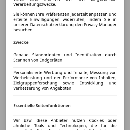
Regensensor
Verarbeitungszwecke.
Schlüssellose Zentralverriegelung
Sie können Ihre Präferenzen jederzeit anpassen und
Sitzheizung
ASSISTENZSYSTEME
erteilte Einwilligungen widerrufen, indem Sie in
unserer Datenschutzerklärung den Privacy Manager
Berganfahrhilfe (HAC)
Unterhaltung/Media
besuchen.
Elektronisches Stabilitätsprogramm (ESP)
Bluetooth
Regensensor
Zwecke
Bordcomputer
Verkehrszeichenerkennung
Freisprecheinrichtung
Genaue Standortdaten und Identifikation durch
Radio
AUDIO & KOMMUNIKATION
Scannen von Endgeräten
Mehr anzeigen
Soundsystem
JBL Premium-Soundsystem
Personalisierte Werbung und Inhalte, Messung von
Lautsprecher 8 Stück
Sicherheit
Werbeleistung und der Performance von Inhalten,
Preisbewertung
Subwoofer
Zielgruppenforschung sowie Entwicklung und
ABS
Verbesserung von Angeboten
Mehr anzeigen
Beifahrerairbag
INTERIEUR
ESP
Klimaautomatik
Essentielle Seitenfunktionen
Fahrerairbag
Ambiente Beleuchtung
Versicherung
Fernlichtassistent
Audiobedienung im Lenkrad integriert
Wir bzw. diese Anbieter nutzen Cookies oder
Isofix
Beifahrersitz manuell verstellbar
Kfz-Versicherung
ähnliche Tools und Technologien, die für die
LED-Tagfahrlicht
Frontairbags für Fahrer und Beifahrer