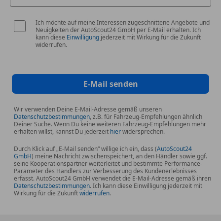
Außenspiegel Toter Winkel Warner
Beifahrersitz mit Tasche an der Rückenlehne
Ich möchte auf meine Interessen zugeschnittene Angebote und
Neuigkeiten der AutoScout24 GmbH per E-Mail erhalten. Ich
Fahrersitz elektrisch längs-und höhenverstellbar
kann diese
Einwilligung
jederzeit mit Wirkung für die Zukunft
widerrufen.
Fahrmodus-Selektor Mittelkonsole
Fensterheber elektrisch vorne und hinten (One-
Touch)
Feststellbremse elektrisch mit Hold-Funktion
E-Mail senden
Follow-me-home Funktion in Hauptscheinwerfer
integriert
Wir verwenden Deine E-Mail-Adresse gemäß unseren
Datenschutzbestimmungen
Frontscheibenwischer-Enteisung
, z.B. für Fahrzeug-Empfehlungen ähnlich
Deiner Suche. Wenn Du keine weiteren Fahrzeug-Empfehlungen mehr
Fußmatten Stoff vorne und hinten
erhalten willst, kannst Du jederzeit
hier
widersprechen.
Geschwindigkeitsregelanlage intelligent adaptiv
Durch Klick auf „E-Mail senden“ willige ich ein, dass (
AutoScout24
Glas-Dach
GmbH
) meine Nachricht zwischenspeichert, an den Händler sowie ggf.
seine Kooperationspartner weiterleitet und bestimmte Performance-
Haltegriff Beifahrer über Kopf vorne
Parameter des Händlers zur Verbesserung des Kundenerlebnisses
Haltegriff über Kopf hinten
erfasst. AutoScout24 GmbH verwendet die E-Mail-Adresse gemäß ihren
Datenschutzbestimmungen
. Ich kann diese Einwilligung jederzeit mit
LED Projektion-Scheinwerfer
Wirkung für die Zukunft
widerrufen
.
Lackierung land breeze green
Lenkrad Ledernachbildung