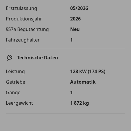
Die tatsächlichen Konditionen sind abhängig von Ihrer Bonität sowie
Erstzulassung
05/2026
von der von Ihnen gewählten Bank. Rückzahlungszeitraum 1-10
Jahre. Zinsspanne Sollzinssatz: 2,90% - 14,90%.
Produktionsjahr
2026
Jetzt berechnen
§57a Begutachtung
Neu
Fahrzeughalter
1
Technische Daten
Leistung
128 kW (174 PS)
Getriebe
Automatik
Gänge
1
Leergewicht
1 872 kg