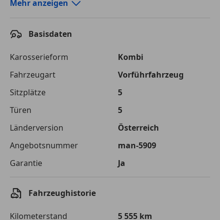
Autokredit-Rechner von durchblicker.at
Mehr anzeigen
Einfach Rate berechnen und günstige Konditionen
finden!
Basisdaten
Autokredit vergleichen
Karosserieform
Kombi
Laufzeit
120 Monate
Fahrzeugart
Vorführfahrzeug
Sitzplätze
5
Kreditbetrag
€ 36 000,-
Türen
5
Zu zahlender
€ 50 717,-
Gesamtbetrag
Länderversion
Österreich
Einberechnete Gebühren
€ 0,-
Angebotsnummer
man-5909
Garantie
Ja
Effektivzinsatz
7,50 %
Sollzinssatz
7,25 %
Fahrzeughistorie
Monatliche Rate
€ 422,64
Kilometerstand
5 555 km