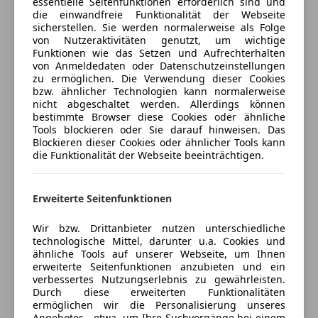
essentielle Seitenfunktionen erforderlich sind und
Notrufsystem
die einwandfreie Funktionalität der Webseite
Gepäckraumabdeckung
Versicherungsschutz an Ihre Bedürfnisse
sicherstellen. Sie werden normalerweise als Folge
Reifendruckkontrollsystem
Innenspiegel automatisch und stufenlos
von Nutzeraktivitäten genutzt, um wichtige
anpassen
Seitenairbag
abblendend
Funktionen wie das Setzen und Aufrechterhalten
Servolenkung
Freischaden-Gutschein ab Stufe 0
von Anmeldedaten oder Datenschutzeinstellungen
Lenkrad beheizbar
zu ermöglichen. Die Verwendung dieser Cookies
Tagfahrlicht
Leselampe vorne
Auto einfach online versichern & Rabatt holen
bzw. ähnlicher Technologien kann normalerweise
Verkehrszeichenerkennung
Sitzheizung vorne
nicht abgeschaltet werden. Allerdings können
Wegfahrsperre
bestimmte Browser diese Cookies oder ähnliche
Sperrschalter für Fensterheber an Fahrertür
Tools blockieren oder Sie darauf hinweisen. Das
Zentralverriegelung
Start- / Stop-Knopf
Jetzt berechnen
Blockieren dieser Cookies oder ähnlicher Tools kann
die Funktionalität der Webseite beeinträchtigen.
Extras
LICHT & SICHT
Ambientebeleuchtung
Fernlicht-Assistent adaptiv
Verkäufer
Erweiterte Seitenfunktionen
Händler
Elektronische Parkbremse
LED-Heckleuchten
Gepäckraumabtrennung
Scheinwerferhöhenverstellung automatisch
Wir bzw. Drittanbieter nutzen unterschiedliche
Innenspiegel automatisch abblendend
ÖFAG Österr. Fahrzeugbau GmbH -
Tagfahrlicht in LED-Technik
technologische Mittel, darunter u.a. Cookies und
Stahlfelgen
Salzburg
ähnliche Tools auf unserer Webseite, um Ihnen
erweiterte Seitenfunktionen anzubieten und ein
Touchscreen
TECHNIK & SICHERHEIT
4,5
Sterne
verbessertes Nutzungserlebnis zu gewährleisten.
Sternebewertung 4.5 von 5
Wärmepumpe
(71% Weiterempfehlungen)
Smart-Key-System
Durch diese erweiterten Funktionalitäten
E-Call Notrufsystem
ermöglichen wir die Personalisierung unseres
Anbieter auf AutoScout24 seit 2023
Angebotes - etwa, um Ihre Suchvorgänge bei einem