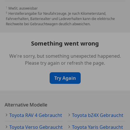
Lenkrad manuell längs- und höhenverstellbar
MwSt. ausweisbar
Lithium-Eisenphosphat-Batterie 61 KW/h
Herstellerangabe für Neufahrzeuge. Je nach Kilometerstand,
Multi-Info-Display 10 25-Zoll
Fahrverhalten, Batteriealter und Ladeverhalten kann die elektrische
Multimedia-System Toyota UrbanConnect
Reichweite bei Gebrauchtwagen deutlich abweichen.
On-Board-Charger AC DC
Pre-Collision System mit Fußgänger- und
Something went wrong
Fahrradfahrererkennung
Reifendruck-Warnsystem (TPMS)
We're sorry, but something unexpected happened.
Rückfahrassistent (RTCA)
Please try again or refresh the page.
Rücksitzbank geteilt umklappbar (40:20:40)
Seitenairbags und Zentralairbag vorne
Try Again
Sitzbezüge Seitenwangen Ledernachbildung
schwarz
Smartphone-Ladegrät kabellos
Sonnenblende mit Spiegel auf Fahrer- und
Alternative Modelle
Beifahrerseite
Spurverfolgungs-Assistent
Toyota RAV 4 Gebraucht
Toyota bZ4X Gebraucht
Türen Seitenschutz schwarz
Toyota Verso Gebraucht
Toyota Yaris Gebraucht
USB - Anschlüsse (Typ A C) hinten