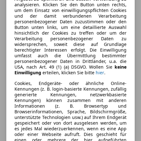
Ausstattung
analysieren. Klicken Sie den Button unten rechts,
um dem Einsatz von einwilligungspflichten Cookies
und der damit verbundenen Verarbeitung
Komfort
Mehr anzeigen
personenbezogener Daten zuzustimmen oder den
Button unten links, um eine detaillierte Auswahl
Beheizbares Lenkrad
hinsichtlich der Cookies zu treffen oder um der
Berganfahrassistent
Verarbeitung personenbezogener Daten zu
Farbe und Innenausstattung
widersprechen, soweit diese auf Grundlage
Einparkhilfe
berechtigter Interessen erfolgt. Die Einwilligung
Einparkhilfe Rückfahrkamera
Außenfarbe
Silber
umfasst auch die Übermittlung bestimmter
Einparkhilfe Sensoren hinten
personenbezogener Daten in Drittländer, u.a. die
Lackierung
Metallic
USA, nach Art. 49 (1) (a) DSGVO. Wollen Sie
keine
Einparkhilfe Sensoren vorne
Einwilligung
erteilen, klicken Sie bitte
hier
.
Elektrische Fensterheber
Farbe der
Schwarz
Cookies, Endgeräte- oder ähnliche Online-
Elektrische Seitenspiegel
Innenausstattung
Kennungen (z. B. login-basierte Kennungen, zufällig
Elektrische Sitze
generierte Kennungen, netzwerkbasierte
Innenausstattung
Stoff
Getönte Scheiben
Kennungen) können zusammen mit anderen
Informationen (z. B. Browsertyp und
Klimaanlage
Browserinformationen, Sprache, Bildschirmgröße,
Klimaautomatik
Fahrzeugbeschreibung
unterstützte Technologien usw.) auf Ihrem Endgerät
Lichtsensor
gespeichert oder von dort ausgelesen werden, um
es jedes Mal wiederzuerkennen, wenn es eine App
Multifunktionslenkrad
Irrtum und Zwischenverkauf vorbehalten
oder einer Webseite aufruft. Dies geschieht für
Navigationssystem
einen oder mehrere der hier aufgeführten