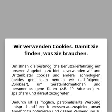
Wir verwenden Cookies. Damit Sie
finden, was Sie brauchen.
Um Ihnen die bestmögliche Benutzererfahrung auf
Energieverbrauch
unseren Angeboten zu bieten, verwenden wir und
Drittanbieter Cookies und andere Technologien
(beides gemeinsam nennen wir nachfolgend:
Anderer Energieträger
Strom
„Cookies"), um Geräteinformationen und
personenbezogene Daten (z.B. IP Adressen) zu
CO₂-Emissionen
0 g/km (komb.)
speichern und darauf zuzugreifen.
Elektrische Reichweite
426 km
Dadurch ist es möglich, personalisierte Werbung
entsprechend Ihren Interessen auszuspielen, unser
Angebot zu optimieren und dessen Verwendung zu