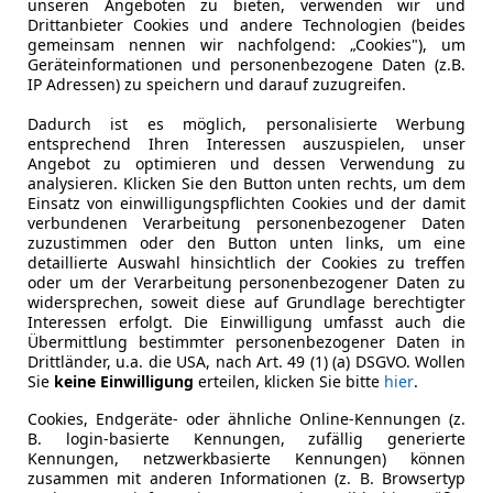
unseren Angeboten zu bieten, verwenden wir und
Drittanbieter Cookies und andere Technologien (beides
Fahrzeughalter
1
gemeinsam nennen wir nachfolgend: „Cookies"), um
Geräteinformationen und personenbezogene Daten (z.B.
IP Adressen) zu speichern und darauf zuzugreifen.
Leistung
128 kW (17
Dadurch ist es möglich, personalisierte Werbung
Getriebe
Automati
entsprechend Ihren Interessen auszuspielen, unser
Angebot zu optimieren und dessen Verwendung zu
Gänge
1
analysieren. Klicken Sie den Button unten rechts, um dem
Einsatz von einwilligungspflichten Cookies und der damit
Leergewicht
1 837 kg
verbundenen Verarbeitung personenbezogener Daten
zuzustimmen oder den Button unten links, um eine
detaillierte Auswahl hinsichtlich der Cookies zu treffen
oder um der Verarbeitung personenbezogener Daten zu
widersprechen, soweit diese auf Grundlage berechtigter
Interessen erfolgt. Die Einwilligung umfasst auch die
Übermittlung bestimmter personenbezogener Daten in
Drittländer, u.a. die USA, nach Art. 49 (1) (a) DSGVO. Wollen
Sie
keine Einwilligung
erteilen, klicken Sie bitte
hier
.
Cookies, Endgeräte- oder ähnliche Online-Kennungen (z.
B. login-basierte Kennungen, zufällig generierte
Kennungen, netzwerkbasierte Kennungen) können
zusammen mit anderen Informationen (z. B. Browsertyp