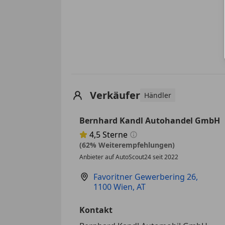
Verkäufer
Händler
Bernhard Kandl Autohandel GmbH
4,5
Sterne
Sternebewertung 4.5 von 5
(62% Weiterempfehlungen)
Anbieter auf AutoScout24 seit 2022
Favoritner Gewerbering 26
,
1100 Wien, AT
Kontakt