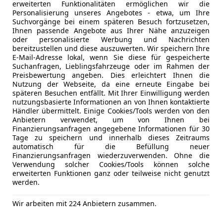
Klimaautomatik
LED-Tagfah
erweiterten Funktionalitäten ermöglichen wir die
Ambiente Beleuchtung
Notbremsa
Personalisierung unseres Angebotes - etwa, um Ihre
Suchvorgänge bei einem späteren Besuch fortzusetzen,
Audiobedienung im Lenkrad integriert
Notrufsys
Ihnen passende Angebote aus Ihrer Nähe anzuzeigen
Beifahrersitz manuell verstellbar
Reifendruc
oder personalisierte Werbung und Nachrichten
Frontairbags für Fahrer und Beifahrer
Seitenairb
bereitzustellen und diese auszuwerten. Wir speichern Ihre
E-Mail-Adresse lokal, wenn Sie diese für gespeicherte
Gepäckraumabdeckung
Servolenk
Suchanfragen, Lieblingsfahrzeuge oder im Rahmen der
Innenspiegel automatisch und stufenlos abblend
Spurhaltea
Preisbewertung angeben. Dies erleichtert Ihnen die
Lenkrad beheizbar
Tagfahrlich
Nutzung der Webseite, da eine erneute Eingabe bei
späteren Besuchen entfällt. Mit Ihrer Einwilligung werden
Leselampe vorne
Verkehrsz
nutzungsbasierte Informationen an von Ihnen kontaktierte
Sitzbezüge Stoff
Wegfahrsp
Händler übermittelt. Einige Cookies/Tools werden von den
Sitzheizung vorne
Zentralver
Anbietern verwendet, um von Ihnen bei
Finanzierungsanfragen angegebene Informationen für 30
Sperrschalter für Fensterheber an Fahrertür
Extras
Ambienteb
Tage zu speichern und innerhalb dieses Zeitraums
Start- / Stop-Knopf
automatisch für die Befüllung neuer
Gepäckra
Finanzierungsanfragen wiederzuverwenden. Ohne die
Innenspieg
Verwendung solcher Cookies/Tools können solche
LICHT & SICHT
Stahlfelge
erweiterten Funktionen ganz oder teilweise nicht genutzt
Fernlichtassistent
Kfz-Versicherung
werden.
Wärmepu
LED-Heckleuchten
Scheinwerferhöhenverstellung manuell
Wir arbeiten mit 224 Anbietern zusammen.
Versicherungsschutz an Ihre Bedürfnisse anpa
Tagfahrlicht in LED-Technik
Freischaden-Gutschein ab Stufe 0