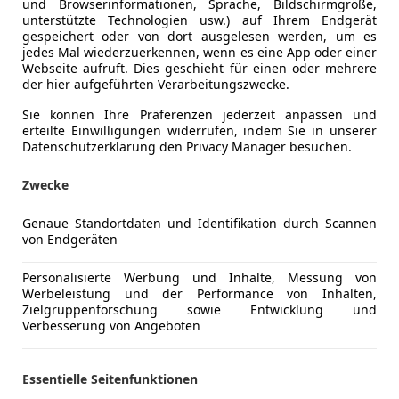
und Browserinformationen, Sprache, Bildschirmgröße,
unterstützte Technologien usw.) auf Ihrem Endgerät
gespeichert oder von dort ausgelesen werden, um es
jedes Mal wiederzuerkennen, wenn es eine App oder einer
Webseite aufruft. Dies geschieht für einen oder mehrere
der hier aufgeführten Verarbeitungszwecke.
Sie können Ihre Präferenzen jederzeit anpassen und
erteilte Einwilligungen widerrufen, indem Sie in unserer
Anderer Energieträger
Strom
Datenschutzerklärung den Privacy Manager besuchen.
CO₂-Emissionen
0 g/km (k
Zwecke
Elektrische Reichweite
400 km
Genaue Standortdaten und Identifikation durch Scannen
von Endgeräten
Komfort
Beheizbare
Mehr anzeigen
Personalisierte Werbung und Inhalte, Messung von
Berganfahr
Werbeleistung und der Performance von Inhalten,
Einparkhilf
Zielgruppenforschung sowie Entwicklung und
ng
Außenfarbe
Silber
Verbesserung von Angeboten
Einparkhil
Einparkhil
Lackierung
Metallic
Einparkhil
Essentielle Seitenfunktionen
Farbe der Innenausstattung
Schwarz
Elektrisch