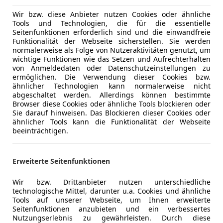
Elektrische
Innenausstattung
Stoff
Wir bzw. diese Anbieter nutzen Cookies oder ähnliche
Getönte S
Tools und Technologien, die für die essentielle
Klimaanla
Seitenfunktionen erforderlich sind und die einwandfreie
Funktionalität der Webseite sicherstellen. Sie werden
Irrtum und Zwischenverkauf vorbehalten
Klimaauto
normalerweise als Folge von Nutzeraktivitäten genutzt, um
Multifunkt
wichtige Funktionen wie das Setzen und Aufrechterhalten
Regensens
von Anmeldedaten oder Datenschutzeinstellungen zu
ermöglichen. Die Verwendung dieser Cookies bzw.
Schlüssell
ähnlicher Technologien kann normalerweise nicht
ASSISTENZSYSTEME
Sitzheizun
abgeschaltet werden. Allerdings können bestimmte
Berganfahrhilfe (HAC)
Tempomat
Browser diese Cookies oder ähnliche Tools blockieren oder
Sie darauf hinweisen. Das Blockieren dieser Cookies oder
Elektronisches Stabilitätsprogramm (ESP)
Unterhaltung/Media
Bordcompu
ähnlicher Tools kann die Funktionalität der Webseite
Regensensor
beeinträchtigen.
Radio
Rückfahrkamera
Verkehrszeichenerkennung
Sicherheit
ABS
Erweiterte Seitenfunktionen
Abstands
Mehr anzeigen
AUDIO & KOMMUNIKATION
Beifahrera
Wir bzw. Drittanbieter nutzen unterschiedliche
Lautsprecher 4 Stück
ESP
technologische Mittel, darunter u.a. Cookies und ähnliche
Mehr anzeigen
Fahrerairb
Tools auf unserer Webseite, um Ihnen erweiterte
Seitenfunktionen anzubieten und ein verbessertes
INTERIEUR
Fernlichtas
Nutzungserlebnis zu gewährleisten. Durch diese