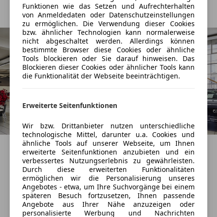
(83% Weiterempfehlungen)
Funktionen wie das Setzen und Aufrechterhalten
Anbieter auf AutoScout24 seit 2008
von Anmeldedaten oder Datenschutzeinstellungen
zu ermöglichen. Die Verwendung dieser Cookies
bzw. ähnlicher Technologien kann normalerweise
nicht abgeschaltet werden. Allerdings können
bestimmte Browser diese Cookies oder ähnliche
Tools blockieren oder Sie darauf hinweisen. Das
Blockieren dieser Cookies oder ähnlicher Tools kann
die Funktionalität der Webseite beeinträchtigen.
Erweiterte Seitenfunktionen
Wir bzw. Drittanbieter nutzen unterschiedliche
technologische Mittel, darunter u.a. Cookies und
Showroom
ähnliche Tools auf unserer Webseite, um Ihnen
erweiterte Seitenfunktionen anzubieten und ein
Geöffnet
verbessertes Nutzungserlebnis zu gewährleisten.
Durch diese erweiterten Funktionalitäten
Schließt um 18:00
ermöglichen wir die Personalisierung unseres
Wiedner Gürtel 3a
,
Angebotes - etwa, um Ihre Suchvorgänge bei einem
1040 Wien, AT
späteren Besuch fortzusetzen, Ihnen passende
Angebote aus Ihrer Nähe anzuzeigen oder
personalisierte Werbung und Nachrichten
Kontakt