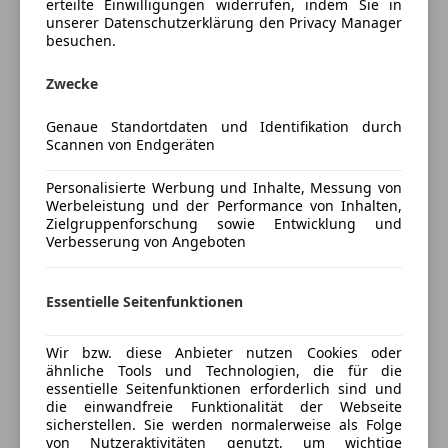
erteilte Einwilligungen widerrufen, indem Sie in
Versicherung
unserer Datenschutzerklärung den Privacy Manager
besuchen.
Kfz-Versicherung
Zwecke
Versicherungsschutz an Ihre Bedürfnisse
Genaue Standortdaten und Identifikation durch
anpassen
Scannen von Endgeräten
Freischaden-Gutschein ab Stufe 0
Personalisierte Werbung und Inhalte, Messung von
Auto einfach online versichern & Rabatt holen
Werbeleistung und der Performance von Inhalten,
Zielgruppenforschung sowie Entwicklung und
Verbesserung von Angeboten
Jetzt berechnen
Essentielle Seitenfunktionen
Verkäufer
Händler
Wir bzw. diese Anbieter nutzen Cookies oder
ähnliche Tools und Technologien, die für die
essentielle Seitenfunktionen erforderlich sind und
Rainer Kraftfahrzeughandels GmbH
die einwandfreie Funktionalität der Webseite
sicherstellen. Sie werden normalerweise als Folge
4,5
Sterne
Sternebewertung 4.5 von 5
von Nutzeraktivitäten genutzt, um wichtige