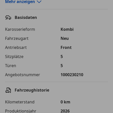
Autokredit-Rechner von durchblicker.at
Mehr anzeigen
Einfach Rate berechnen und günstige Konditionen
finden!
Basisdaten
Autokredit vergleichen
Karosserieform
Kombi
Laufzeit
120 Monate
Fahrzeugart
Neu
Antriebsart
Front
Kreditbetrag
€ 39 900,-
Sitzplätze
5
Zu zahlender
€ 56 212,-
Gesamtbetrag
Türen
5
Einberechnete Gebühren
€ 0,-
Angebotsnummer
1000230210
Effektivzinsatz
7,50 %
Fahrzeughistorie
Sollzinssatz
7,25 %
Kilometerstand
0 km
Monatliche Rate
€ 468,43
Produktionsjahr
2026