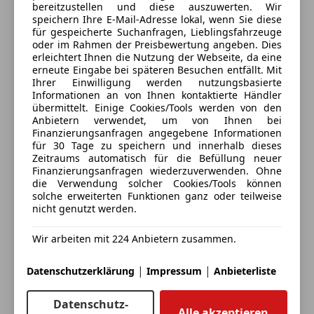
bereitzustellen und diese auszuwerten. Wir
speichern Ihre E-Mail-Adresse lokal, wenn Sie diese
für gespeicherte Suchanfragen, Lieblingsfahrzeuge
oder im Rahmen der Preisbewertung angeben. Dies
Anbieter kontaktieren
erleichtert Ihnen die Nutzung der Webseite, da eine
erneute Eingabe bei späteren Besuchen entfällt. Mit
Ihrer Einwilligung werden nutzungsbasierte
Deine Nachricht
Informationen an von Ihnen kontaktierte Händler
übermittelt. Einige Cookies/Tools werden von den
Anbietern verwendet, um von Ihnen bei
Finanzierungsanfragen angegebene Informationen
für 30 Tage zu speichern und innerhalb dieses
Zeitraums automatisch für die Befüllung neuer
Finanzierungsanfragen wiederzuverwenden. Ohne
die Verwendung solcher Cookies/Tools können
solche erweiterten Funktionen ganz oder teilweise
nicht genutzt werden.
Wir arbeiten mit 224 Anbietern zusammen.
Eintauschwagen: Kaufen und verkaufen in nur einem
Schritt
|
|
Datenschutzerklärung
Impressum
Anbieterliste
Ich möchte mein Auto in Zahlung geben
Datenschutz-
Alle akzeptieren