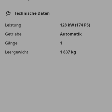
Die tatsächlichen Konditionen sind abhängig von Ihrer Bonität sowie
von der von Ihnen gewählten Bank. Rückzahlungszeitraum 1-10
Jahre. Zinsspanne Sollzinssatz: 2,90% - 14,90%.
Technische Daten
Jetzt berechnen
Leistung
128 kW (174 PS)
Getriebe
Automatik
Gänge
1
Leergewicht
1 837 kg