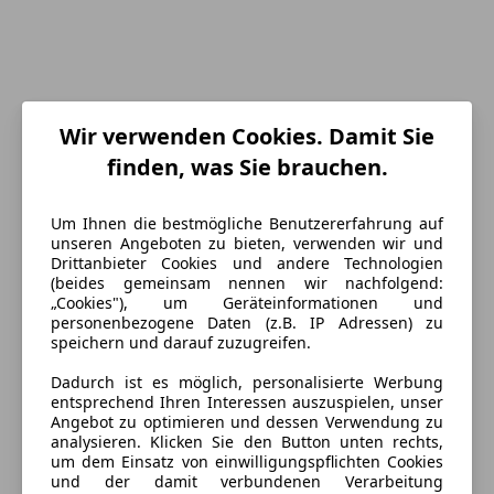
Wir verwenden Cookies. Damit Sie
Energieverbrauch
finden, was Sie brauchen.
Kraftstoff
Elektro
Um Ihnen die bestmögliche Benutzererfahrung auf
unseren Angeboten zu bieten, verwenden wir und
Elektrische Reichweite
426 km
Drittanbieter Cookies und andere Technologien
(beides gemeinsam nennen wir nachfolgend:
CO₂-Emissionen
0 g/km (komb.)
„Cookies"), um Geräteinformationen und
personenbezogene Daten (z.B. IP Adressen) zu
speichern und darauf zuzugreifen.
Ausstattung
Dadurch ist es möglich, personalisierte Werbung
entsprechend Ihren Interessen auszuspielen, unser
Komfort
Mehr anzeigen
Angebot zu optimieren und dessen Verwendung zu
analysieren. Klicken Sie den Button unten rechts,
Berganfahrassistent
um dem Einsatz von einwilligungspflichten Cookies
Einparkhilfe
Farbe und Innenausstattung
und der damit verbundenen Verarbeitung