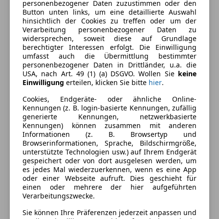
Einparkhilfe Sensoren hinten
personenbezogener Daten zuzustimmen oder den
Button unten links, um eine detaillierte Auswahl
Einparkhilfe Sensoren vorne
Außenfarbe
Weiß
hinsichtlich der Cookies zu treffen oder um der
Verarbeitung personenbezogener Daten zu
Sicherheit
Farbe laut Hersteller
Arctic White
widersprechen, soweit diese auf Grundlage
berechtigter Interessen erfolgt. Die Einwilligung
Fahrerairbag
Lackierung
Andere
umfasst auch die Übermittlung bestimmter
Fernlichtassistent
personenbezogener Daten in Drittländer, u.a. die
Notrufsystem
USA, nach Art. 49 (1) (a) DSGVO. Wollen Sie
keine
Fahrzeugbeschreibung
Einwilligung
erteilen, klicken Sie bitte
hier
.
Verkehrszeichenerkennung
Cookies, Endgeräte- oder ähnliche Online-
Unsere RAINER Mobilitätsberater:innen freut sich auf
Kennungen (z. B. login-basierte Kennungen, zufällig
Ihre Anfrage unter 01/60166-0 und stehen Ihnen
generierte Kennungen, netzwerkbasierte
Kennungen) können zusammen mit anderen
jederzeit gerne für Ihre Anliegen zur Verfügung. ISN
Informationen (z. B. Browsertyp und
104487
Browserinformationen, Sprache, Bildschirmgröße,
unterstützte Technologien usw.) auf Ihrem Endgerät
gespeichert oder von dort ausgelesen werden, um
Preisbewertung
es jedes Mal wiederzuerkennen, wenn es eine App
oder einer Webseite aufruft. Dies geschieht für
einen oder mehrere der hier aufgeführten
Mehr anzeigen
Verarbeitungszwecke.
Sie können Ihre Präferenzen jederzeit anpassen und