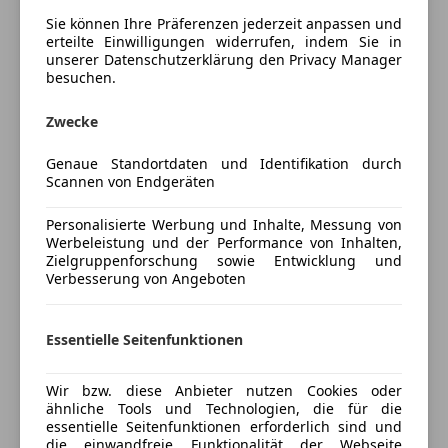
Bei Fragen oder Informationen bitte Telefonisch oder
Sie können Ihre Präferenzen jederzeit anpassen und
per Mail melden.
erteilte Einwilligungen widerrufen, indem Sie in
unserer Datenschutzerklärung den Privacy Manager
Matteo Lorek
besuchen.
Tel.:0512/264 265-10
Mehr anzeigen
m.lorek@bacher.cc
Zwecke
Genaue Standortdaten und Identifikation durch
Preisbewertung
TEL:
Scannen von Endgeräten
Fabian Trenkwalder :
Mehr anzeigen
+43 512 264 265-24
Personalisierte Werbung und Inhalte, Messung von
f.trenkwalder@bacher.cc
Werbeleistung und der Performance von Inhalten,
Zielgruppenforschung sowie Entwicklung und
Versicherung
Verbesserung von Angeboten
Jebin Johnson:
+43 512 264 265-20
Kfz-Versicherung
j.johnson@bacher.cc
Essentielle Seitenfunktionen
Versicherungsschutz an Ihre Bedürfnisse
Mail:
Wir bzw. diese Anbieter nutzen Cookies oder
anpassen
ähnliche Tools und Technologien, die für die
VerkaufInnsbruck@bacher.cc
essentielle Seitenfunktionen erforderlich sind und
Freischaden-Gutschein ab Stufe 0
Alle Angaben ohne Gewähr. Irrtümer, Änderung, Satz-
die einwandfreie Funktionalität der Webseite