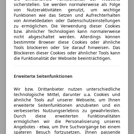
und Druckfehler vorbehalten
sicherstellen. Sie werden normalerweise als Folge
Auto einfach online versichern & Rabatt holen
von Nutzeraktivitäten genutzt, um wichtige
Funktionen wie das Setzen und Aufrechterhalten
von Anmeldedaten oder Datenschutzeinstellungen
Jetzt berechnen
zu ermöglichen. Die Verwendung dieser Cookies
bzw. ähnlicher Technologien kann normalerweise
nicht abgeschaltet werden. Allerdings können
bestimmte Browser diese Cookies oder ähnliche
Tools blockieren oder Sie darauf hinweisen. Das
Verkäufer
Händler
Blockieren dieser Cookies oder ähnlicher Tools kann
die Funktionalität der Webseite beeinträchtigen.
Auto Bacher GmbH
5
Sterne
Erweiterte Seitenfunktionen
Sternebewertung 5 von 5
(93% Weiterempfehlungen)
Wir bzw. Drittanbieter nutzen unterschiedliche
Anbieter auf AutoScout24 seit 2013
technologische Mittel, darunter u.a. Cookies und
ähnliche Tools auf unserer Webseite, um Ihnen
Service
erweiterte Seitenfunktionen anzubieten und ein
verbessertes Nutzungserlebnis zu gewährleisten.
Geschlossen
Durch diese erweiterten Funktionalitäten
Öffnet um 7:30 Mo.
ermöglichen wir die Personalisierung unseres
Hallerstraße 233
,
Angebotes - etwa, um Ihre Suchvorgänge bei einem
6020 Innsbruck, AT
späteren Besuch fortzusetzen, Ihnen passende