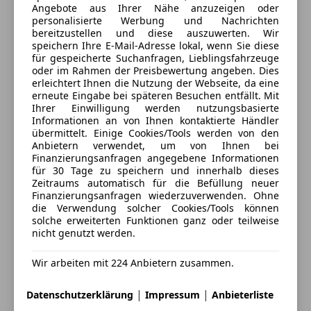
Angebote aus Ihrer Nähe anzuzeigen oder
personalisierte Werbung und Nachrichten
Kontakt
bereitzustellen und diese auszuwerten. Wir
speichern Ihre E-Mail-Adresse lokal, wenn Sie diese
Verkauf Auto Bacher
für gespeicherte Suchanfragen, Lieblingsfahrzeuge
oder im Rahmen der Preisbewertung angeben. Dies
erleichtert Ihnen die Nutzung der Webseite, da eine
erneute Eingabe bei späteren Besuchen entfällt. Mit
Anbieter kontaktieren
Ihrer Einwilligung werden nutzungsbasierte
Informationen an von Ihnen kontaktierte Händler
übermittelt. Einige Cookies/Tools werden von den
Deine Nachricht
Anbietern verwendet, um von Ihnen bei
Finanzierungsanfragen angegebene Informationen
für 30 Tage zu speichern und innerhalb dieses
Zeitraums automatisch für die Befüllung neuer
Finanzierungsanfragen wiederzuverwenden. Ohne
die Verwendung solcher Cookies/Tools können
solche erweiterten Funktionen ganz oder teilweise
nicht genutzt werden.
Wir arbeiten mit 224 Anbietern zusammen.
|
|
Datenschutzerklärung
Impressum
Anbieterliste
Eintauschwagen: Kaufen und verkaufen in nur einem