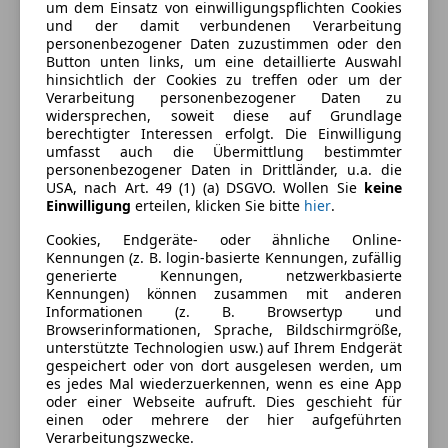
um dem Einsatz von einwilligungspflichten Cookies
CO₂-Emissionen
0 g/km (komb.)
und der damit verbundenen Verarbeitung
personenbezogener Daten zuzustimmen oder den
Button unten links, um eine detaillierte Auswahl
Farbe und Innenausstattung
hinsichtlich der Cookies zu treffen oder um der
Verarbeitung personenbezogener Daten zu
widersprechen, soweit diese auf Grundlage
Außenfarbe
Weiß
berechtigter Interessen erfolgt. Die Einwilligung
umfasst auch die Übermittlung bestimmter
Farbe laut Hersteller
Arctic White
personenbezogener Daten in Drittländer, u.a. die
USA, nach Art. 49 (1) (a) DSGVO. Wollen Sie
keine
Lackierung
Andere
Einwilligung
erteilen, klicken Sie bitte
hier
.
Cookies, Endgeräte- oder ähnliche Online-
Kennungen (z. B. login-basierte Kennungen, zufällig
Fahrzeugbeschreibung
generierte Kennungen, netzwerkbasierte
Kennungen) können zusammen mit anderen
Besichtigung und Probefahrt jederzeit möglich. Wir
Informationen (z. B. Browsertyp und
tauschen Ihr Gebrauchtfahrzeug ein,
Browserinformationen, Sprache, Bildschirmgröße,
unterstützte Technologien usw.) auf Ihrem Endgerät
Finanzierungsmöglichkeiten bieten wir Ihnen sehr
gespeichert oder von dort ausgelesen werden, um
gerne an.
es jedes Mal wiederzuerkennen, wenn es eine App
oder einer Webseite aufruft. Dies geschieht für
einen oder mehrere der hier aufgeführten
Wir freuen uns auf Ihre Kontaktaufnahme!
Verarbeitungszwecke.