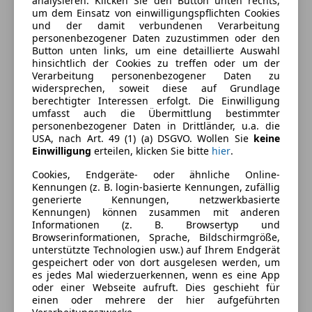
analysieren. Klicken Sie den Button unten rechts,
um dem Einsatz von einwilligungspflichten Cookies
Komfort
Mehr anzeigen
und der damit verbundenen Verarbeitung
personenbezogener Daten zuzustimmen oder den
2-Zonen-Klimaautomatik
Button unten links, um eine detaillierte Auswahl
Armlehne
Farbe und Innenausstattung
hinsichtlich der Cookies zu treffen oder um der
Verarbeitung personenbezogener Daten zu
Beheizbare Frontscheibe
widersprechen, soweit diese auf Grundlage
Beheizbares Lenkrad
Außenfarbe
Schwarz
berechtigter Interessen erfolgt. Die Einwilligung
Berganfahrassistent
umfasst auch die Übermittlung bestimmter
Lackierung
Metallic
personenbezogener Daten in Drittländer, u.a. die
Einparkhilfe
USA, nach Art. 49 (1) (a) DSGVO. Wollen Sie
keine
Einparkhilfe Rückfahrkamera
Farbe der
Schwarz
Einwilligung
erteilen, klicken Sie bitte
hier
.
Einparkhilfe Sensoren hinten
Innenausstattung
Cookies, Endgeräte- oder ähnliche Online-
Einparkhilfe Sensoren vorne
Kennungen (z. B. login-basierte Kennungen, zufällig
Innenausstattung
Stoff
Elektrische Fensterheber
generierte Kennungen, netzwerkbasierte
Elektrische Seitenspiegel
Kennungen) können zusammen mit anderen
Informationen (z. B. Browsertyp und
Getönte Scheiben
Fahrzeugbeschreibung
Browserinformationen, Sprache, Bildschirmgröße,
Klimaanlage
unterstützte Technologien usw.) auf Ihrem Endgerät
Lederlenkrad
gespeichert oder von dort ausgelesen werden, um
Irrtum und Zwischenverkauf vorbehalten
es jedes Mal wiederzuerkennen, wenn es eine App
Lichtsensor
oder einer Webseite aufruft. Dies geschieht für
Multifunktionslenkrad
*EUR 300,- Versicherungsbonus bei Abschluss einer
einen oder mehrere der hier aufgeführten
Regensensor