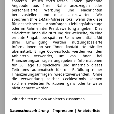
späteren Besuch fortzusetzen, Ihnen passende
Tagfahrlicht
* Ablagefächer in den Türen vorne und hinten
Angebote aus Ihrer Nähe anzuzeigen oder
Kontakt
Traktionskontrolle
personalisierte Werbung und Nachrichten
* Getränkehalter vorne
Bernhard Kandl Automobil GmbH
bereitzustellen und diese auszuwerten. Wir
Verkehrszeichenerkennung
* Sonnenblenden mit Make-up-Spiegeln
speichern Ihre E-Mail-Adresse lokal, wenn Sie diese
Voll-LED Scheinwerfer
* Startknopf
für gespeicherte Suchanfragen, Lieblingsfahrzeuge
Wegfahrsperre
Alle Fahrzeuge des Anbieters
oder im Rahmen der Preisbewertung angeben. Dies
erleichtert Ihnen die Nutzung der Webseite, da eine
Zentralverriegelung
LICHT & SICHT
erneute Eingabe bei späteren Besuchen entfällt. Mit
* LED-Heckleuchten
Ihrer Einwilligung werden nutzungsbasierte
Extras
Anbieter kontaktieren
Informationen an von Ihnen kontaktierte Händler
* LED-Nebelscheinwerfer
übermittelt. Einige Cookies/Tools werden von den
Alufelgen
* Scheinwerferhöhenverstellung manuell
Deine Nachricht
Anbietern verwendet, um von Ihnen bei
Ambientebeleuchtung
* Seitenscheiben hinten und Heckscheibe
Finanzierungsanfragen angegebene Informationen
Elektronische Parkbremse
für 30 Tage zu speichern und innerhalb dieses
abgedunkelt
Zeitraums automatisch für die Befüllung neuer
Gepäckraumabtrennung
* Rundumverglasung getönt
Finanzierungsanfragen wiederzuverwenden. Ohne
Innenspiegel automatisch abblendend
die Verwendung solcher Cookies/Tools können
Pannenkit
solche erweiterten Funktionen ganz oder teilweise
RÄDER
nicht genutzt werden.
Sprachsteuerung
* Reifendruckwarnsystem
Touchscreen
* Reifenreparaturkit mit Kompressor und
Wir arbeiten mit 224 Anbietern zusammen.
Dichtmittel
|
|
Datenschutzerklärung
Impressum
Anbieterliste