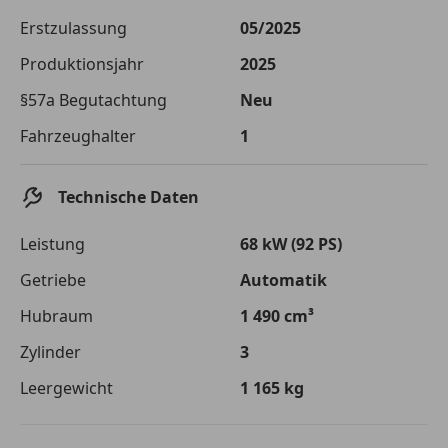
Die tatsächlichen Konditionen sind abhängig von Ihrer Bonität sowie
Erstzulassung
05/2025
von der von Ihnen gewählten Bank. Rückzahlungszeitraum 1-10
Jahre. Zinsspanne Sollzinssatz: 2,90% - 14,90%.
Produktionsjahr
2025
Jetzt berechnen
§57a Begutachtung
Neu
Fahrzeughalter
1
Technische Daten
Leistung
68 kW (92 PS)
Getriebe
Automatik
Hubraum
1 490 cm³
Zylinder
3
Leergewicht
1 165 kg