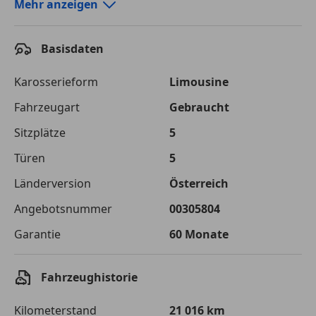
Autokredit-Rechner von durchblicker.at
Mehr anzeigen
Einfach Rate berechnen und günstige Konditionen
finden!
Basisdaten
Autokredit vergleichen
Karosserieform
Limousine
Laufzeit
120 Monate
Fahrzeugart
Gebraucht
Sitzplätze
5
Kreditbetrag
€ 20 000,-
Türen
5
Zu zahlender
€ 28 176,-
Gesamtbetrag
Länderversion
Österreich
Einberechnete Gebühren
€ 0,-
Angebotsnummer
00305804
Garantie
60 Monate
Effektivzinsatz
7,50 %
Sollzinssatz
7,25 %
Fahrzeughistorie
Monatliche Rate
€ 234,80
Kilometerstand
21 016 km