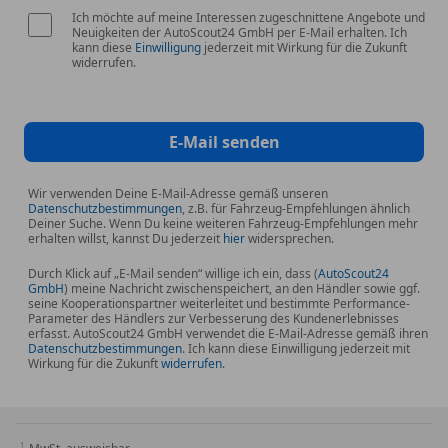
* Garantie
Ich möchte auf meine Interessen zugeschnittene Angebote und
Neuigkeiten der AutoScout24 GmbH per E-Mail erhalten. Ich
* Pollenfilter
kann diese
Einwilligung
jederzeit mit Wirkung für die Zukunft
widerrufen.
Weitere Merkmale
* 16 Leichtmetallfelgen schwarz/silber mit
Bereifung
E-Mail senden
* 7 Digitaler Kombimeter TFT
* ABS
Wir verwenden Deine E-Mail-Adresse gemäß unseren
* Auf- Abblendautomatik
Datenschutzbestimmungen
, z.B. für Fahrzeug-Empfehlungen ähnlich
Deiner Suche. Wenn Du keine weiteren Fahrzeug-Empfehlungen mehr
* Dekorelemente an Mittelkonsole Lenkrad
erhalten willst, kannst Du jederzeit
hier
widersprechen.
Innentüren Silber
* Dekorleiste am Armaturenbrett und Innentüren
Durch Klick auf „E-Mail senden“ willige ich ein, dass (
AutoScout24
GmbH
) meine Nachricht zwischenspeichert, an den Händler sowie ggf.
Silber
seine Kooperationspartner weiterleitet und bestimmte Performance-
Parameter des Händlers zur Verbesserung des Kundenerlebnisses
* Fahrer- und Beifahrer-Airbag 2-stufig
erfasst. AutoScout24 GmbH verwendet die E-Mail-Adresse gemäß ihren
(Beifahrerairbag deaktivierbar)
Datenschutzbestimmungen
. Ich kann diese Einwilligung jederzeit mit
Wirkung für die Zukunft
widerrufen
.
* Fahrzeugstabilitäts- (VSC) und Traktionskontrolle
(A-TRC)
* Fensterumrandungen schwarz
* Garantie : 3 Jahre oder 100.000 km