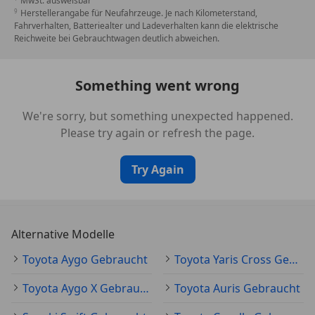
MwSt. ausweisbar
* Getriebe Automat stufenlos
Herstellerangabe für Neufahrzeuge. Je nach Kilometerstand,
Fahrverhalten, Batteriealter und Ladeverhalten kann die elektrische
* Haifischflosse Dachantenne
Reichweite bei Gebrauchtwagen deutlich abweichen.
* Kopfairbags vorne und für die äußeren Plätze der
2. Reihe
* LED-Frontscheinwerfer mit LED-Lightguide
Something went wrong
* Scheinwerfer Ein/Aus-Automatik mittels
Lichtsensor
We're sorry, but something unexpected happened.
* Seitenairbags und Zentralairbag vorne
Please try again or refresh the page.
* Servolenkung elektrisch (EPS)
geschwindigkeitsabhängig
Try Again
* Stoßstange hinten Glossy Black
* Stoßstange vorne und Grill in Glossy Black
* Toyota Safety Sense 3
Alternative Modelle
Toyota Aygo Gebraucht
Toyota Yaris Cross Gebraucht
Irrtum und Zwischenverkauf vorbehalten.
Toyota Aygo X Gebraucht
Toyota Auris Gebraucht