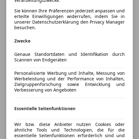
Verarbeitungszwecke.
Haftpflicht- inkl. Teil- / Vollkaskoversicherung über
Schlüssellose Zentralverriegelung
Toyota Insurance Service bei Kauf und Abschluss im
Sie können Ihre Präferenzen jederzeit anpassen und
Sitzheizung
Autohaus Kandl.
erteilte Einwilligungen widerrufen, indem Sie in
teilb. Rücksitzbank
unserer Datenschutzerklärung den Privacy Manager
EUR 300,- Finanzierungsbonus bei Kauf über Kredit
besuchen.
Tempomat
oder Leasing über Toyota Kreditbank bei Abschluss
im Autohaus Kandl.
Unterhaltung/Media
Zwecke
Android Auto
Mehr anzeigen
Genaue Standortdaten und Identifikation durch
Apple CarPlay
Scannen von Endgeräten
Bluetooth
ASSISTENZSYSTEME
Personalisierte Werbung und Inhalte, Messung von
Preisbewertung
Bordcomputer
* Regensensor
Werbeleistung und der Performance von Inhalten,
DAB-Radio
* Rückfahrkamera
Zielgruppenforschung sowie Entwicklung und
Mehr anzeigen
Freisprecheinrichtung
Verbesserung von Angeboten
Induktionsladen für Smartphones
AUDIO & KOMMUNIKATION
MP3
*
Smartphone Integration
Versicherung
Essentielle Seitenfunktionen
Musikstreaming integriert
* 6 Lautsprecher
Radio
* Induktive Ladestation
Kfz-Versicherung
Wir bzw. diese Anbieter nutzen Cookies oder
USB
* Multimedia Audiosystem Toyota Touch 2
ähnliche Tools und Technologien, die für die
essentielle Seitenfunktionen erforderlich sind und
Sicherheit
Versicherungsschutz an Ihre Bedürfnisse