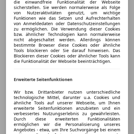
die einwandfreie Funktionalität der Webseite
INTERIEUR
anpassen
sicherstellen. Sie werden normalerweise als Folge
ABS
*
Klimaautomatik 1 Zone
von Nutzeraktivitäten genutzt, um wichtige
Abstandstempomat
Freischaden-Gutschein ab Stufe 0
* Ablagefach in Mittelarmlehne vorne
Funktionen wie das Setzen und Aufrechterhalten
Abstandswarner
von Anmeldedaten oder Datenschutzeinstellungen
* Ambiente Beleuchtung LED
Auto einfach online versichern & Rabatt holen
zu ermöglichen. Die Verwendung dieser Cookies
Beifahrerairbag
* Dachhimmel grau
bzw. ähnlicher Technologien kann normalerweise
ESP
* Doppelter Gepäckraumboden
nicht abgeschaltet werden. Allerdings können
Fahrerairbag
bestimmte Browser diese Cookies oder ähnliche
* Fahrersitz manuel höhenverstellbar
Jetzt berechnen
Tools blockieren oder Sie darauf hinweisen. Das
Fernlichtassistent
* Fensterheber elektrisch vorne und hinten
Blockieren dieser Cookies oder ähnlicher Tools kann
Geschwindigkeits-begrenzungsanlage
* Gepäckraumabdeckung
die Funktionalität der Webseite beeinträchtigen.
Kopfairbag
* Gepäckraumbeleuchtung
Verkäufer
Händler
LED-Scheinwerfer
* Handschuhfach
Erweiterte Seitenfunktionen
Müdigkeitswarnsystem
* Innenspiegel automatisch abblendend
Nebelscheinwerfer
Bernhard Kandl Autohandel GmbH
* Lederlenkrad längs- und höhenverstellbar
Wir bzw. Drittanbieter nutzen unterschiedliche
Notbremsassistent
* Lederschaltknauf
4,5
Sterne
technologische Mittel, darunter u.a. Cookies und
Sternebewertung 4.5 von 5
Notrufsystem
ähnliche Tools auf unserer Webseite, um Ihnen
(62% Weiterempfehlungen)
* Lenkradheizung
erweiterte Seitenfunktionen anzubieten und ein
Reifendruckkontrollsystem
* Rücksitzbank geteilt umklappbar (60:40)
Anbieter auf AutoScout24 seit 2022
verbessertes Nutzungserlebnis zu gewährleisten.
Seitenairbag
* Sitzbezug Stoff
Durch diese erweiterten Funktionalitäten
Favoritner Gewerbering 26
,
Servolenkung
ermöglichen wir die Personalisierung unseres
* Sitzheizung für Fahrer und Beifahrer
1100 Wien, AT
Angebotes - etwa, um Ihre Suchvorgänge bei einem
Spurhalteassistent
* Textilfußmatten vorne