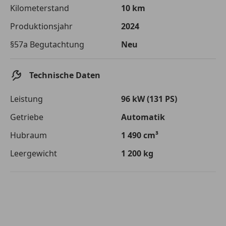
Die tatsächlichen Konditionen sind abhängig von Ihrer Bonität sowie
Kilometerstand
10 km
von der von Ihnen gewählten Bank. Rückzahlungszeitraum 1-10
Jahre. Zinsspanne Sollzinssatz: 2,90% - 14,90%.
Produktionsjahr
2024
Jetzt berechnen
§57a Begutachtung
Neu
Technische Daten
Leistung
96 kW (131 PS)
Getriebe
Automatik
Hubraum
1 490 cm³
Leergewicht
1 200 kg