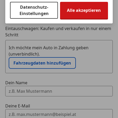
Fahrassistenz-System: Autonome
Notbremsfunktion (AEB)
Datenschutz-
Alle akzeptieren
Fahrassistenz-System: Berganfahrkontrolle (HAC)
Einstellungen
Fahrassistenz-System: Sicherheitssystem Toyota
Connect mit automatischem Notruf (eCall)
Eintauschwagen: Kaufen und verkaufen in nur einem
Fahrassistenz-System: Spurhalteassistent (LDA)
Schritt
Fahrassistenz-System: Verkehrszeichenerkennung
(RSA)
Ich möchte mein Auto in Zahlung geben
Knieairbag Fahrerseite
(unverbindlich).
Kopf-Airbag-System
Fahrzeugdaten hinzufügen
Nebelscheinwerfer LED
Reifendruck-Kontrollsystem
Scheinwerfer LED
Dein Name
Seitenairbag vorn
Sperrdifferential
Tagfahrlicht LED
Deine E-Mail
Sonstiges
6 Lautsprecher