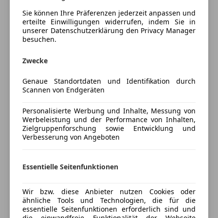
Außenausstattung
Schlüssellose Zentralverriegelung
Dachreling
Sie können Ihre Präferenzen jederzeit anpassen und
Sitzheizung
erteilte Einwilligungen widerrufen, indem Sie in
LM-Felgen
unserer Datenschutzerklärung den Privacy Manager
Start/Stop-Automatik
besuchen.
teilb. Rücksitzbank
Komfort/Innenausstattung
Tempomat
Airbag Beifahrerseite abschaltbar
Zwecke
Audiobedienung am Lenkrad
Unterhaltung/Media
Genaue Standortdaten und Identifikation durch
Audiosystem: Multimedia Toyota Touch
Mehr anzeigen
Scannen von Endgeräten
Android Auto
Außenspiegel elektr. anklappbar
Apple CarPlay
Außenspiegel elektr. verstell- und heizbar
Personalisierte Werbung und Inhalte, Messung von
Preisbewertung
Bluetooth
Bluetooth-Schnittstelle
Werbeleistung und der Performance von Inhalten,
DAB-Radio
Zielgruppenforschung sowie Entwicklung und
Cloud-Navigationssystem
Verbesserung von Angeboten
Mehr anzeigen
Freisprecheinrichtung
DAB-Tuner (Radioempfang digital)
Induktionsladen für Smartphones
Fensterheber elektrisch vorn + hinten
MP3
Fernbedienung für Zentralverriegelung
Essentielle Seitenfunktionen
Versicherung
Radio
Freisprechanlage Bluetooth
USB
Frontscheibe heizbar
Wir bzw. diese Anbieter nutzen Cookies oder
Kfz-Versicherung
Geschwindigkeits-Begrenzeranlage
ähnliche Tools und Technologien, die für die
Sicherheit
essentielle Seitenfunktionen erforderlich sind und
Geschwindigkeits-Regelanlage (Tempomat) mit
Versicherungsschutz an Ihre Bedürfnisse
die einwandfreie Funktionalität der Webseite