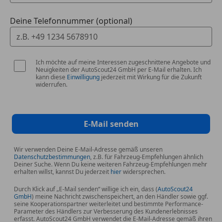
Ablagetasche an Vordersitzlehnen
Aktive Kopfstützen vorn
Deine Telefonnummer (optional)
Antriebsart: Frontantrieb
Außenspiegel automatisch elektr. anklappbar
Außenspiegel lackiert
Ich möchte auf meine Interessen zugeschnittene Angebote und
Autom. Begleitfunktion der Beleuchtung (Follow
Neuigkeiten der AutoScout24 GmbH per E-Mail erhalten. Ich
me home, FMH)
kann diese
Einwilligung
jederzeit mit Wirkung für die Zukunft
widerrufen.
Blinkleuchte in Außenspiegel integriert
Bodenwanne für Laderaum
(Kunststoffausführung)
Dachantenne
E-Mail senden
Dachhimmel schwarz
Elektr. Bremskraftverteilung
Wir verwenden Deine E-Mail-Adresse gemäß unseren
Datenschutzbestimmungen
, z.B. für Fahrzeug-Empfehlungen ähnlich
Fahrassistenz-System: Bergabfahrkontrolle (HDC /
Deiner Suche. Wenn Du keine weiteren Fahrzeug-Empfehlungen mehr
DAC)
erhalten willst, kannst Du jederzeit
hier
widersprechen.
Fahrassistenz-System: Eco-Anzeige für
Durch Klick auf „E-Mail senden“ willige ich ein, dass (
AutoScout24
verbrauchsoptimiertes Fahren
GmbH
) meine Nachricht zwischenspeichert, an den Händler sowie ggf.
seine Kooperationspartner weiterleitet und bestimmte Performance-
Fahrassistenz-System: Fußgängererkennung
Parameter des Händlers zur Verbesserung des Kundenerlebnisses
Fahrassistenz-System: Notlenk-Assistent
erfasst. AutoScout24 GmbH verwendet die E-Mail-Adresse gemäß ihren