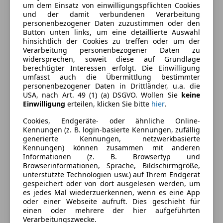
Ausstattung
um dem Einsatz von einwilligungspflichten Cookies
und der damit verbundenen Verarbeitung
personenbezogener Daten zuzustimmen oder den
Komfort
Mehr anzeigen
Button unten links, um eine detaillierte Auswahl
hinsichtlich der Cookies zu treffen oder um der
Beheizbare Frontscheibe
Verarbeitung personenbezogener Daten zu
Beheizbares Lenkrad
Farbe und Innenausstattung
widersprechen, soweit diese auf Grundlage
Berganfahrassistent
berechtigter Interessen erfolgt. Die Einwilligung
umfasst auch die Übermittlung bestimmter
Einparkhilfe
Außenfarbe
Rot
personenbezogener Daten in Drittländer, u.a. die
Einparkhilfe Rückfahrkamera
USA, nach Art. 49 (1) (a) DSGVO. Wollen Sie
keine
Farbe laut Hersteller
Emotional red
Einparkhilfe Sensoren hinten
Einwilligung
erteilen, klicken Sie bitte
hier
.
Einparkhilfe Sensoren vorne
Lackierung
Andere
Cookies, Endgeräte- oder ähnliche Online-
Elektrische Fensterheber
Kennungen (z. B. login-basierte Kennungen, zufällig
Innenausstattung
Stoff
Elektrische Seitenspiegel
generierte Kennungen, netzwerkbasierte
Kennungen) können zusammen mit anderen
Klimaautomatik
Informationen (z. B. Browsertyp und
Lederlenkrad
Fahrzeugbeschreibung
Browserinformationen, Sprache, Bildschirmgröße,
Lichtsensor
unterstützte Technologien usw.) auf Ihrem Endgerät
gespeichert oder von dort ausgelesen werden, um
Lordosenstütze
Sonderausstattung
es jedes Mal wiederzuerkennen, wenn es eine App
Multifunktionslenkrad
Perleffekt-Lackierung
oder einer Webseite aufruft. Dies geschieht für
Navigationssystem
einen oder mehrere der hier aufgeführten
Verarbeitungszwecke.
Regensensor