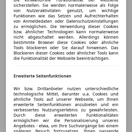
ABS
Abstandsregelung
sicherstellen. Sie werden normalerweise als Folge
anpassen
Abstandstempomat
Induktionsladeschale für Smartphone
von Nutzeraktivitäten genutzt, um wichtige
Abstandswarner
Funktionen wie das Setzen und Aufrechterhalten
Freischaden-Gutschein ab Stufe 0
Innenspiegel mit Abblendautomatik
von Anmeldedaten oder Datenschutzeinstellungen
Alarmanlage
Isofix-Kindersitz-System
Auto einfach online versichern & Rabatt holen
zu ermöglichen. Die Verwendung dieser Cookies
Beifahrerairbag
Klimaautomatik
bzw. ähnlicher Technologien kann normalerweise
ESP
nicht abgeschaltet werden. Allerdings können
Lendenwirbelstütze Sitz vorn links
bestimmte Browser diese Cookies oder ähnliche
Fahrerairbag
Lenkrad (Leder)
Jetzt berechnen
Tools blockieren oder Sie darauf hinweisen. Das
Fernlichtassistent
Lenkrad heizbar
Blockieren dieser Cookies oder ähnlicher Tools kann
Geschwindigkeits-begrenzungsanlage
die Funktionalität der Webseite beeinträchtigen.
Park-Assistent mit Rückfahrkamera
Isofix
Rückfahrkamera
Verkäufer
Händler
Kopfairbag
Rücksitz geteilt
Erweiterte Seitenfunktionen
LED-Scheinwerfer
Scheibenwischer mit Regensensor
LED-Tagfahrlicht
Heinrich Knoll
Seitenscheiben hinten und Heckscheibe dunkel
Wir bzw. Drittanbieter nutzen unterschiedliche
Nebelscheinwerfer
technologische Mittel, darunter u.a. Cookies und
Fahrzeuginstandsetzungs-
getönt (Privacy Glass)
ähnliche Tools auf unserer Webseite, um Ihnen
Notbremsassistent
Servolenkung elektrisch
5
Sterne
erweiterte Seitenfunktionen anzubieten und ein
Sternebewertung 5 von 5
Notrufsystem
Sitz vorn links höhenverstellbar
(100% Weiterempfehlungen)
verbessertes Nutzungserlebnis zu gewährleisten.
Reifendruckkontrollsystem
Durch diese erweiterten Funktionalitäten
Sitz vorn rechts höhenverstellbar
Anbieter auf AutoScout24 seit 2009
ermöglichen wir die Personalisierung unseres
Seitenairbag
Sitzheizung vorn
Angebotes - etwa, um Ihre Suchvorgänge bei einem
Verkauf
Servolenkung
Smartphone-Integration x-connect (Apple CarPlay
späteren Besuch fortzusetzen, Ihnen passende