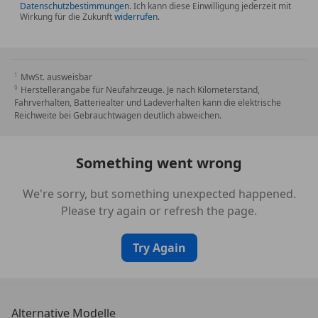
Datenschutzbestimmungen
. Ich kann diese Einwilligung jederzeit mit
Fahrassistenz-System: Pre-Collision-System (PCS)
Wirkung für die Zukunft
widerrufen
.
Gepäckraumboden 2-fach verstellbar
Getriebe Automatik stufenlos - Multidrive ECVT
Gurtstraffer vorn
MwSt. ausweisbar
Heckleuchten LED
Herstellerangabe für Neufahrzeuge. Je nach Kilometerstand,
Hybrid 96 kW (Motor 1,5 Ltr. - 68 kW)
Fahrverhalten, Batteriealter und Ladeverhalten kann die elektrische
Innenraumfilter: Staub- und Pollenfilter mit
Reichweite bei Gebrauchtwagen deutlich abweichen.
Aktivkohlefilter
Karosserie: 5-türig
Something went wrong
Kindersicherung elektr. betätigt
Kopfstützen hinten
We're sorry, but something unexpected happened.
Lenksäule (Lenkrad) verstellbar
Please try again or refresh the page.
Multimedia Display (10,5 Zoll)
Multimedia Display (9,0 Zoll)
Try Again
Parkbremse elektrisch (EPB)
Radstand 2560 mm
Reifen-Reparaturkit
Alternative Modelle