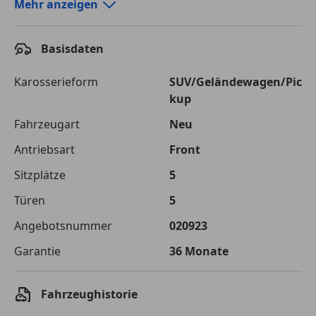
Autokredit-Rechner von durchblicker.at
Mehr anzeigen
Einfach Rate berechnen und günstige Konditionen
finden!
Basisdaten
Autokredit vergleichen
Karosserieform
SUV/Geländewagen/Pic
kup
Laufzeit
120 Monate
Fahrzeugart
Neu
Kreditbetrag
€ 30 800,-
Antriebsart
Front
Zu zahlender
€ 43 392,-
Sitzplätze
5
Gesamtbetrag
Türen
5
Einberechnete Gebühren
€ 0,-
Angebotsnummer
020923
Effektivzinsatz
7,50 %
Garantie
36 Monate
Sollzinssatz
7,25 %
Monatliche Rate
€ 361,60
Fahrzeughistorie