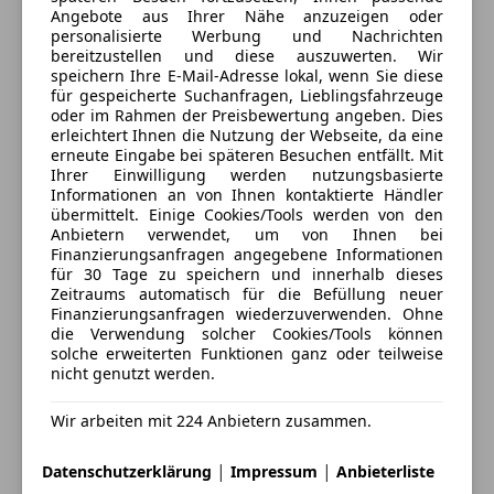
Spurhalteassistent
Angebote aus Ihrer Nähe anzuzeigen oder
und Android Auto)
Geschlossen
personalisierte Werbung und Nachrichten
Tagfahrlicht
Start-Stop-Knopf
Öffnet um 7:30
bereitzustellen und diese auszuwerten. Wir
Totwinkel-Assistent
USB-Schnittstelle
Hauptstraße 52d
,
speichern Ihre E-Mail-Adresse lokal, wenn Sie diese
Traktionskontrolle
für gespeicherte Suchanfragen, Lieblingsfahrzeuge
8742 Obdach, AT
Verglasung getönt
oder im Rahmen der Preisbewertung angeben. Dies
Verkehrszeichenerkennung
Verglasung hinten abgedunkelt
erleichtert Ihnen die Nutzung der Webseite, da eine
Wegfahrsperre
Kontakt
Zentralverriegelung / Startanlage Smart-Key, Entry
erneute Eingabe bei späteren Besuchen entfällt. Mit
Zentralverriegelung
Ihrer Einwilligung werden nutzungsbasierte
& Drive
Heinz Knoll jun.
Informationen an von Ihnen kontaktierte Händler
Zentralverriegelung mit Funkfernbedienung
Zentralverriegelung mit Fernbedienung
übermittelt. Einige Cookies/Tools werden von den
Anbietern verwendet, um von Ihnen bei
Extras
Alle Fahrzeuge des Anbieters
Finanzierungsanfragen angegebene Informationen
Sicherheit/Umwelt
für 30 Tage zu speichern und innerhalb dieses
Alufelgen
Airbag Fahrer-/Beifahrerseite
Zeitraums automatisch für die Befüllung neuer
Dachreling
Anti-Blockier-System (ABS)
Anbieter kontaktieren
Finanzierungsanfragen wiederzuverwenden. Ohne
Innenspiegel automatisch abblendend
die Verwendung solcher Cookies/Tools können
Bremsassistent
solche erweiterten Funktionen ganz oder teilweise
Touchscreen
Deine Nachricht
Diebstahl-Warnanlage mit Wegfahrsperre
nicht genutzt werden.
Elektron. Stabilitäts-Programm mit Antriebs-
Schlupfregelung (VSC mit TRC)
Wir arbeiten mit 224 Anbietern zusammen.
Fahrassistenz-System: Adaptiver Fernlichtassistent
(Adaptive High-Beam System, AHS)
|
|
Datenschutzerklärung
Impressum
Anbieterliste