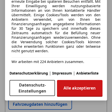
Isofix
erneute Eingabe bei späteren Besuchen entfällt. Mit
Anbieter kontaktieren
Ihrer Einwilligung werden nutzungsbasierte
Kopfairbag
Informationen an von Ihnen kontaktierte Händler
LED-Scheinwerfer
Deine Nachricht
übermittelt. Einige Cookies/Tools werden von den
LED-Tagfahrlicht
Anbietern verwendet, um von Ihnen bei
Finanzierungsanfragen angegebene Informationen
Müdigkeitswarnsystem
für 30 Tage zu speichern und innerhalb dieses
Nebelscheinwerfer
Zeitraums automatisch für die Befüllung neuer
Notbremsassistent
Finanzierungsanfragen wiederzuverwenden. Ohne
die Verwendung solcher Cookies/Tools können
Notrufsystem
solche erweiterten Funktionen ganz oder teilweise
Reifendruckkontrollsystem
nicht genutzt werden.
Seitenairbag
Servolenkung
Wir arbeiten mit 224 Anbietern zusammen.
Spurhalteassistent
Eintauschwagen: Kaufen und verkaufen in nur einem
Tagfahrlicht
|
|
Datenschutzerklärung
Impressum
Anbieterliste
Schritt
Totwinkel-Assistent
Traktionskontrolle
Datenschutz-
Alle akzeptieren
Ich möchte mein Auto in Zahlung geben
Verkehrszeichenerkennung
Einstellungen
(unverbindlich).
Voll-LED Scheinwerfer
Wegfahrsperre
Fahrzeugdaten hinzufügen
Zentralverriegelung