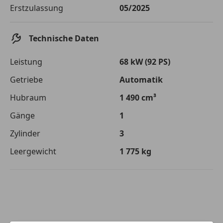
Die tatsächlichen Konditionen sind abhängig von Ihrer Bonität sowie
Erstzulassung
05/2025
von der von Ihnen gewählten Bank. Rückzahlungszeitraum 1-10
Jahre. Zinsspanne Sollzinssatz: 2,90% - 14,90%.
Technische Daten
Jetzt berechnen
Leistung
68 kW (92 PS)
Getriebe
Automatik
Hubraum
1 490 cm³
Gänge
1
Zylinder
3
Leergewicht
1 775 kg