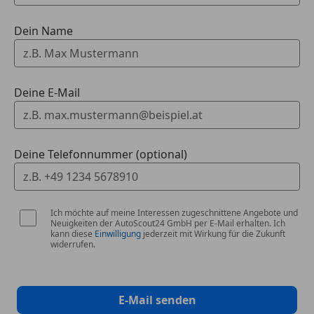
Zentralverriegelung mit Funkfernbedienung
Dein Name
Extras
Alufelgen (18")
Ambientebeleuchtung
Dachreling
Deine E-Mail
E10-geeignet
Elektronische Parkbremse
Gepäckraumabtrennung
Deine Telefonnummer (optional)
Innenspiegel automatisch abblendend
Katalysator
Pannenkit
Spoiler
Ich möchte auf meine Interessen zugeschnittene Angebote und
Neuigkeiten der AutoScout24 GmbH per E-Mail erhalten. Ich
Sportpaket
kann diese
Einwilligung
jederzeit mit Wirkung für die Zukunft
Sportsitze
widerrufen.
Sprachsteuerung
Touchscreen
Winterpaket
E-Mail senden