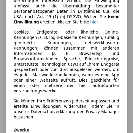
berechtigter Interessen erfolgt. Die Einwilligung
Komfort
Mehr anzeigen
umfasst auch die Übermittlung bestimmter
personenbezogener Daten in Drittländer, u.a. die
2-Zonen-Klimaautomatik
USA, nach Art. 49 (1) (a) DSGVO. Wollen Sie
keine
360° Kamera
Einwilligung
erteilen, klicken Sie bitte
hier
.
Farbe und Innenausstattung
Armlehne
Cookies, Endgeräte- oder ähnliche Online-
Beheizbare Frontscheibe
Außenfarbe
Schwarz
Kennungen (z. B. login-basierte Kennungen, zufällig
generierte Kennungen, netzwerkbasierte
Beheizbares Lenkrad
Lackierung
Metallic
Kennungen) können zusammen mit anderen
Berganfahrassistent
Informationen (z. B. Browsertyp und
Einparkhilfe
Farbe der
Schwarz
Browserinformationen, Sprache, Bildschirmgröße,
unterstützte Technologien usw.) auf Ihrem Endgerät
Einparkhilfe Rückfahrkamera
Innenausstattung
gespeichert oder von dort ausgelesen werden, um
Einparkhilfe selbstlenkendes System
es jedes Mal wiederzuerkennen, wenn es eine App
Innenausstattung
Teilleder
Einparkhilfe Sensoren hinten
oder einer Webseite aufruft. Dies geschieht für
einen oder mehrere der hier aufgeführten
Einparkhilfe Sensoren vorne
Verarbeitungszwecke.
Elektrische Fensterheber
Fahrzeugbeschreibung
Elektrische Heckklappe
Sie können Ihre Präferenzen jederzeit anpassen und
erteilte Einwilligungen widerrufen, indem Sie in
Elektrische Seitenspiegel
Tageszulassung!
unserer Datenschutzerklärung den Privacy Manager
Getönte Scheiben
Leasingfähig! Sofort verfügbar!
besuchen.
Klimaanlage
10 Jahre oder 160.000km Toyota Relax-Garantie ab
Lederlenkrad
Erstzulassung!
Zwecke