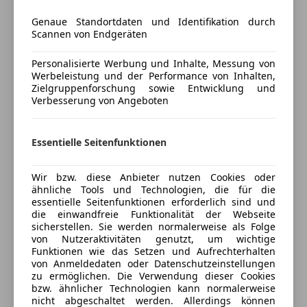
Lichtsensor
Irrtümer und Druckfehler vorbehalten!
Genaue Standortdaten und Identifikation durch
Lordosenstütze
Scannen von Endgeräten
Multifunktionslenkrad
Preisbewertung
Navigationssystem
Personalisierte Werbung und Inhalte, Messung von
Regensensor
Werbeleistung und der Performance von Inhalten,
Mehr anzeigen
Schlüssellose Zentralverriegelung
Zielgruppenforschung sowie Entwicklung und
Verbesserung von Angeboten
Sitzheizung
Start/Stop-Automatik
Versicherung
teilb. Rücksitzbank
Essentielle Seitenfunktionen
Tempomat
Kfz-Versicherung
Wir bzw. diese Anbieter nutzen Cookies oder
Unterhaltung/Media
ähnliche Tools und Technologien, die für die
Versicherungsschutz an Ihre Bedürfnisse
essentielle Seitenfunktionen erforderlich sind und
Android Auto
anpassen
die einwandfreie Funktionalität der Webseite
Apple CarPlay
sicherstellen. Sie werden normalerweise als Folge
Freischaden-Gutschein ab Stufe 0
Bluetooth
von Nutzeraktivitäten genutzt, um wichtige
Funktionen wie das Setzen und Aufrechterhalten
Bordcomputer
Auto einfach online versichern & Rabatt holen
von Anmeldedaten oder Datenschutzeinstellungen
DAB-Radio
zu ermöglichen. Die Verwendung dieser Cookies
Freisprecheinrichtung
bzw. ähnlicher Technologien kann normalerweise
nicht abgeschaltet werden. Allerdings können
Induktionsladen für Smartphones
Jetzt berechnen