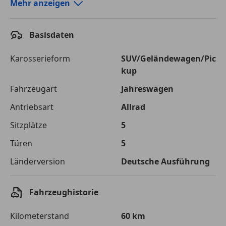
Autokredit-Rechner von durchblicker.at
Mehr anzeigen
Einfach Rate berechnen und günstige Konditionen
finden!
Basisdaten
Autokredit vergleichen
Karosserieform
SUV/Geländewagen/Pic
kup
Laufzeit
120 Monate
Fahrzeugart
Jahreswagen
Kreditbetrag
€ 32 900,-
Antriebsart
Allrad
Zu zahlender
€ 46 350,-
Sitzplätze
5
Gesamtbetrag
Türen
5
Einberechnete Gebühren
€ 0,-
Länderversion
Deutsche Ausführung
Effektivzinsatz
7,50 %
Sollzinssatz
7,25 %
Fahrzeughistorie
Monatliche Rate
€ 386,25
Kilometerstand
60 km