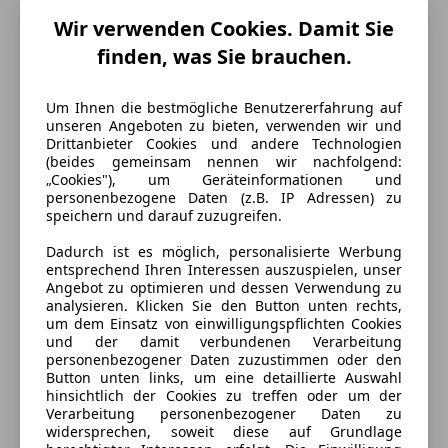
Wir verwenden Cookies. Damit Sie
finden, was Sie brauchen.
Um Ihnen die bestmögliche Benutzererfahrung auf
unseren Angeboten zu bieten, verwenden wir und
Drittanbieter Cookies und andere Technologien
(beides gemeinsam nennen wir nachfolgend:
„Cookies"), um Geräteinformationen und
personenbezogene Daten (z.B. IP Adressen) zu
speichern und darauf zuzugreifen.
Energieverbrauch
Dadurch ist es möglich, personalisierte Werbung
entsprechend Ihren Interessen auszuspielen, unser
Schadstoffklasse
Euro 6e
Angebot zu optimieren und dessen Verwendung zu
analysieren. Klicken Sie den Button unten rechts,
Kraftstoff
Elektro/Benzin
um dem Einsatz von einwilligungspflichten Cookies
und der damit verbundenen Verarbeitung
CO₂-Emissionen
102 g/km (komb.)
personenbezogener Daten zuzustimmen oder den
Button unten links, um eine detaillierte Auswahl
hinsichtlich der Cookies zu treffen oder um der
Verarbeitung personenbezogener Daten zu
Ausstattung
widersprechen, soweit diese auf Grundlage