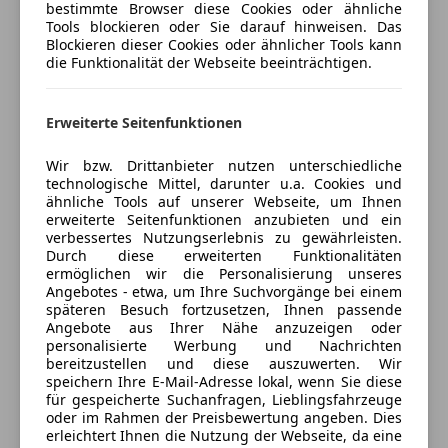
bestimmte Browser diese Cookies oder ähnliche
MP3
Tools blockieren oder Sie darauf hinweisen. Das
Musikstreaming integriert
Blockieren dieser Cookies oder ähnlicher Tools kann
die Funktionalität der Webseite beeinträchtigen.
Radio
Verkäufer
Händler
USB
Volldigitales Kombiinstrument
Erweiterte Seitenfunktionen
Autohaus Jirku GmbH
W-Lan / Wifi Hotspot
5
Sterne
Wir bzw. Drittanbieter nutzen unterschiedliche
Sicherheit
Sternebewertung 5 von 5
technologische Mittel, darunter u.a. Cookies und
(100% Weiterempfehlungen)
ähnliche Tools auf unserer Webseite, um Ihnen
Anbieter auf AutoScout24 seit 2010
ABS
erweiterte Seitenfunktionen anzubieten und ein
Abstandstempomat
verbessertes Nutzungserlebnis zu gewährleisten.
Wienerstraße 10
,
Durch diese erweiterten Funktionalitäten
Abstandswarner
2232 Deutsch Wagram, AT
ermöglichen wir die Personalisierung unseres
Airbag hinten
Angebotes - etwa, um Ihre Suchvorgänge bei einem
Beifahrerairbag
späteren Besuch fortzusetzen, Ihnen passende
Kontakt
Angebote aus Ihrer Nähe anzuzeigen oder
Blendfreies Fernlicht
- -
personalisierte Werbung und Nachrichten
ESP
bereitzustellen und diese auszuwerten. Wir
Fahrerairbag
speichern Ihre E-Mail-Adresse lokal, wenn Sie diese
Alle Fahrzeuge des Anbieters
für gespeicherte Suchanfragen, Lieblingsfahrzeuge
Fernlichtassistent
oder im Rahmen der Preisbewertung angeben. Dies
Geschwindigkeits-begrenzungsanlage
erleichtert Ihnen die Nutzung der Webseite, da eine