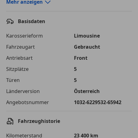
Autokredit-Rechner von durchblicker.at
Mehr anzeigen
Einfach Rate berechnen und günstige Konditionen
finden!
Basisdaten
Autokredit vergleichen
Karosserieform
Limousine
Laufzeit
120 Monate
Fahrzeugart
Gebraucht
Antriebsart
Front
Kreditbetrag
€ 27 000,-
Sitzplätze
5
Zu zahlender
€ 38 038,-
Gesamtbetrag
Türen
5
Einberechnete Gebühren
€ 0,-
Länderversion
Österreich
Angebotsnummer
1032-6229532-65942
Effektivzinsatz
7,50 %
Sollzinssatz
7,25 %
Fahrzeughistorie
Monatliche Rate
€ 316,98
Kilometerstand
23 400 km