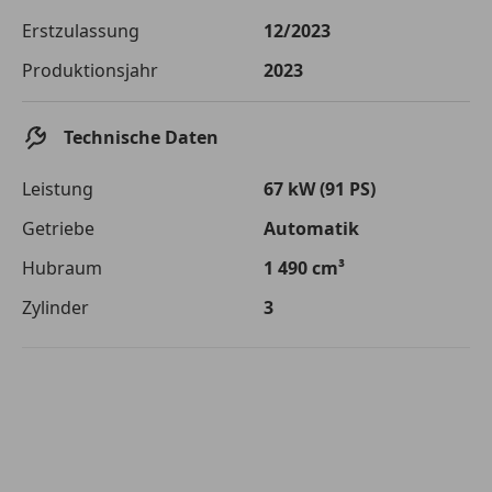
Die tatsächlichen Konditionen sind abhängig von Ihrer Bonität sowie
Erstzulassung
12/2023
von der von Ihnen gewählten Bank. Rückzahlungszeitraum 1-10
Jahre. Zinsspanne Sollzinssatz: 2,90% - 14,90%.
Produktionsjahr
2023
Jetzt berechnen
Technische Daten
Leistung
67 kW (91 PS)
Getriebe
Automatik
Hubraum
1 490 cm³
Zylinder
3