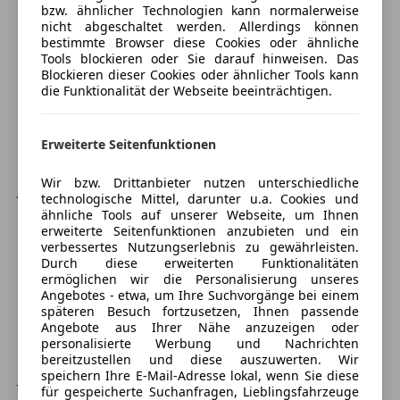
Auto einfach online versichern & Rabatt holen
Innenspiegel automatisch abblendend
bzw. ähnlicher Technologien kann normalerweise
nicht abgeschaltet werden. Allerdings können
bestimmte Browser diese Cookies oder ähnliche
Tools blockieren oder Sie darauf hinweisen. Das
Jetzt berechnen
Blockieren dieser Cookies oder ähnlicher Tools kann
die Funktionalität der Webseite beeinträchtigen.
Verkäufer
Händler
Erweiterte Seitenfunktionen
Wir bzw. Drittanbieter nutzen unterschiedliche
Jörg Sapper GmbH
technologische Mittel, darunter u.a. Cookies und
4,5
Sterne
ähnliche Tools auf unserer Webseite, um Ihnen
Sternebewertung 4.5 von 5
erweiterte Seitenfunktionen anzubieten und ein
(85% Weiterempfehlungen)
verbessertes Nutzungserlebnis zu gewährleisten.
Anbieter auf AutoScout24 seit 2008
Durch diese erweiterten Funktionalitäten
ermöglichen wir die Personalisierung unseres
Bundesstraße 90
,
Angebotes - etwa, um Ihre Suchvorgänge bei einem
8740 Zeltweg, AT
späteren Besuch fortzusetzen, Ihnen passende
Angebote aus Ihrer Nähe anzuzeigen oder
personalisierte Werbung und Nachrichten
Kontakt
bereitzustellen und diese auszuwerten. Wir
speichern Ihre E-Mail-Adresse lokal, wenn Sie diese
Jörg Sapper
für gespeicherte Suchanfragen, Lieblingsfahrzeuge