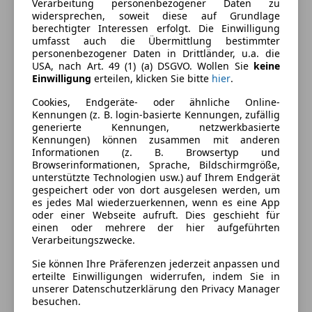
Verarbeitung personenbezogener Daten zu
Armlehne
Farbe und Innenausstattung
widersprechen, soweit diese auf Grundlage
Beheizbares Lenkrad
berechtigter Interessen erfolgt. Die Einwilligung
umfasst auch die Übermittlung bestimmter
Berganfahrassistent
Außenfarbe
Silber
personenbezogener Daten in Drittländer, u.a. die
Einparkhilfe
USA, nach Art. 49 (1) (a) DSGVO. Wollen Sie
keine
Farbe laut Hersteller
Shimmering Silver /
Einparkhilfe Rückfahrkamera
Einwilligung
erteilen, klicken Sie bitte
hier
.
Onyx
Elektrische Fensterheber
Cookies, Endgeräte- oder ähnliche Online-
Lederlenkrad
Farbe der
Schwarz
Kennungen (z. B. login-basierte Kennungen, zufällig
Lichtsensor
generierte Kennungen, netzwerkbasierte
Innenausstattung
Kennungen) können zusammen mit anderen
Lordosenstütze
Informationen (z. B. Browsertyp und
Multifunktionslenkrad
Browserinformationen, Sprache, Bildschirmgröße,
Fahrzeugbeschreibung
Regensensor
unterstützte Technologien usw.) auf Ihrem Endgerät
gespeichert oder von dort ausgelesen werden, um
Sitzheizung
es jedes Mal wiederzuerkennen, wenn es eine App
Toyota Yaris Cross GR – Sportlicher Hybrid-SUV jetzt
Tempomat
oder einer Webseite aufruft. Dies geschieht für
im Autohaus Sapper in Zeltweg!
einen oder mehrere der hier aufgeführten
Unterhaltung/Media
Verarbeitungszwecke.
Erleben Sie dynamisches Design, innovative Hybrid-
Induktionsladen für Smartphones
Sie können Ihre Präferenzen jederzeit anpassen und
Technologie und echtes GR-Feeling – der Toyota Yaris
Radio
erteilte Einwilligungen widerrufen, indem Sie in
Cross GR vereint sportliche Performance mit
unserer Datenschutzerklärung den Privacy Manager
Sicherheit
besuchen.
maximaler Alltagstauglichkeit.