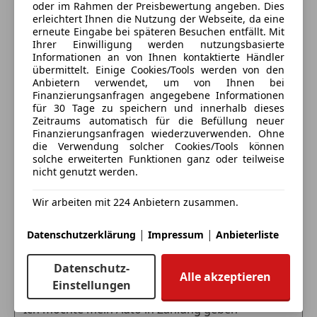
oder im Rahmen der Preisbewertung angeben. Dies
erleichtert Ihnen die Nutzung der Webseite, da eine
Alle Fahrzeuge des Anbieters
erneute Eingabe bei späteren Besuchen entfällt. Mit
Ihrer Einwilligung werden nutzungsbasierte
Informationen an von Ihnen kontaktierte Händler
Anbieter kontaktieren
übermittelt. Einige Cookies/Tools werden von den
Anbietern verwendet, um von Ihnen bei
Finanzierungsanfragen angegebene Informationen
Deine Nachricht
für 30 Tage zu speichern und innerhalb dieses
Zeitraums automatisch für die Befüllung neuer
Finanzierungsanfragen wiederzuverwenden. Ohne
die Verwendung solcher Cookies/Tools können
solche erweiterten Funktionen ganz oder teilweise
nicht genutzt werden.
Wir arbeiten mit 224 Anbietern zusammen.
|
|
Datenschutzerklärung
Impressum
Anbieterliste
Eintauschwagen: Kaufen und verkaufen in nur einem
Datenschutz-
Schritt
Alle akzeptieren
Einstellungen
Ich möchte mein Auto in Zahlung geben