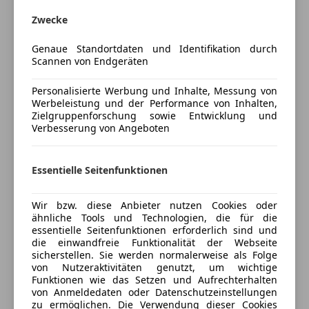
ABS
Zwecke
✔ GR-Sport Paket – sportliche Optik & exklusive GR-
Beifahrerairbag
Details
Fahrerairbag
Genaue Standortdaten und Identifikation durch
✔ Effizienter Hybridantrieb – kraftvoll & sparsam
Mehr anzeigen
Scannen von Endgeräten
Kopfairbag
zugleich
LED-Tagfahrlicht
Personalisierte Werbung und Inhalte, Messung von
✔ Komfort & Sicherheit – modernste
Nebelscheinwerfer
Werbeleistung und der Performance von Inhalten,
Preisbewertung
Assistenzsysteme serienmäßig
Seitenairbag
Zielgruppenforschung sowie Entwicklung und
✔ Erhöhte Sitzposition – perfekter Überblick im Stadt-
Verbesserung von Angeboten
Servolenkung
Mehr anzeigen
und Überlandverkehr
Traktionskontrolle
Voll-LED Scheinwerfer
Essentielle Seitenfunktionen
Jetzt verfügbar im Autohaus Sapper, Zeltweg – und
Wegfahrsperre
Versicherung
das zum sensationellen Preis von nur € 27.990!
Zentralverriegelung
Wir bzw. diese Anbieter nutzen Cookies oder
Zentralverriegelung mit Funkfernbedienung
Kfz-Versicherung
ähnliche Tools und Technologien, die für die
essentielle Seitenfunktionen erforderlich sind und
Extras
die einwandfreie Funktionalität der Webseite
Versicherungsschutz an Ihre Bedürfnisse
sicherstellen. Sie werden normalerweise als Folge
Alufelgen
anpassen
von Nutzeraktivitäten genutzt, um wichtige
Ambientebeleuchtung
Funktionen wie das Setzen und Aufrechterhalten
Freischaden-Gutschein ab Stufe 0
von Anmeldedaten oder Datenschutzeinstellungen
Dachreling
zu ermöglichen. Die Verwendung dieser Cookies