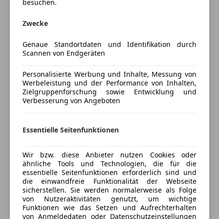
Besichtigungen und Probefahrten nur nach
besuchen.
Mehr anzeigen
Radio
vorheriger Terminvereinbarung statt!
Zwecke
Sicherheit
Preisbewertung
Ihre Sorglos-Vorteile beim Kauf
Genaue Standortdaten und Identifikation durch
ABS
Garantie: 12 Monate Gewährleistung/Garantie (auf
Scannen von Endgeräten
Mehr anzeigen
Alarmanlage
Wunsch bis zu 36 Monate erweiterbar).
Fahrerairbag
Zustand: Pickerl (§57a) frisch gemacht (NEU) &
Personalisierte Werbung und Inhalte, Messung von
Isofix
Service aktuell durchgeführt (NEU).
Werbeleistung und der Performance von Inhalten,
Versicherung
Zielgruppenforschung sowie Entwicklung und
Kurvenlicht
Historie: Absolut lückenlose Historie – einsteigen und
Verbesserung von Angeboten
LED-Scheinwerfer
sorgenfrei losfahren.
Kfz-Versicherung
LED-Tagfahrlicht
Nebelscheinwerfer
Essentielle Seitenfunktionen
Versicherungsschutz an Ihre Bedürfnisse
Notbremsassistent
anpassen
Reifendruckkontrollsystem
Licht & Sicht
Wir bzw. diese Anbieter nutzen Cookies oder
Tagfahrlicht
Freischaden-Gutschein ab Stufe 0
ähnliche Tools und Technologien, die für die
*Bi-Xenon-Scheinwerfer
mit dynamischem
essentielle Seitenfunktionen erforderlich sind und
Traktionskontrolle
Kurvenlicht & LED-Tagfahrlicht
Auto einfach online versichern & Rabatt holen
die einwandfreie Funktionalität der Webseite
Wegfahrsperre
sicherstellen. Sie werden normalerweise als Folge
Xenonscheinwerfer
von Nutzeraktivitäten genutzt, um wichtige
*Fernlichtassistent
(Light Assist) &
Funktionen wie das Setzen und Aufrechterhalten
Zentralverriegelung
Nebelscheinwerfer mit Abbiegelicht
Jetzt berechnen
von Anmeldedaten oder Datenschutzeinstellungen