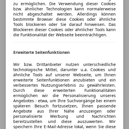
zu ermöglichen. Die Verwendung dieser Cookies
Extras
bzw. ähnlicher Technologien kann normalerweise
*Beheizbare Frontscheibe
& Regensensor
nicht abgeschaltet werden. Allerdings können
Alufelgen
bestimmte Browser diese Cookies oder ähnliche
Verkäufer
Händler
Dachreling
*Heckscheiben abgedunkel & Perleffekt-Lackierung
Tools blockieren oder Sie darauf hinweisen. Das
Schiebetür
Blockieren dieser Cookies oder ähnlicher Tools kann
die Funktionalität der Webseite beeinträchtigen.
Winterreifen
WS - Automobile
Assistenzsysteme & Sicherheit
*ACC Abstandsregeltempomat
(mit Stop&Go-
5
Sterne
Sternebewertung 5 von 5
Funktion) & Speed-Limiter
(100% Weiterempfehlungen)
Erweiterte Seitenfunktionen
Anbieter auf AutoScout24 seit 2021
Wir bzw. Drittanbieter nutzen unterschiedliche
*Parklenkassistent (Park Assist)
– Fahrzeug parkt
Laufenbach 102
,
technologische Mittel, darunter u.a. Cookies und
selbstständig ein
4775 Taufkirchen an der Pram, AT
ähnliche Tools auf unserer Webseite, um Ihnen
erweiterte Seitenfunktionen anzubieten und ein
verbessertes Nutzungserlebnis zu gewährleisten.
*Park-Distance-Control (PDC) vorn und hinten
Kontakt
Durch diese erweiterten Funktionalitäten
ermöglichen wir die Personalisierung unseres
Firma WS-Automobile
*Front Assist
mit City-Notbremsfunktion &
Angebotes - etwa, um Ihre Suchvorgänge bei einem
späteren Besuch fortzusetzen, Ihnen passende
Multikollisionsbremse
Angebote aus Ihrer Nähe anzuzeigen oder
Alle Fahrzeuge des Anbieters
personalisierte Werbung und Nachrichten
*Müdigkeitserkennung & Berganfahr-Assistent
bereitzustellen und diese auszuwerten. Wir
speichern Ihre E-Mail-Adresse lokal, wenn Sie diese