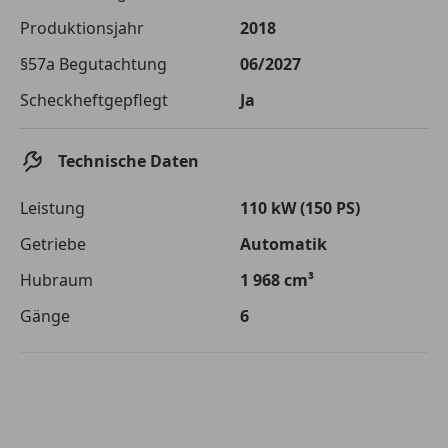
Die tatsächlichen Konditionen sind abhängig von Ihrer Bonität sowie
Produktionsjahr
2018
von der von Ihnen gewählten Bank. Rückzahlungszeitraum 1-10
Jahre. Zinsspanne Sollzinssatz: 2,90% - 14,90%.
§57a Begutachtung
06/2027
Jetzt berechnen
Scheckheftgepflegt
Ja
Technische Daten
Leistung
110 kW (150 PS)
Getriebe
Automatik
Hubraum
1 968 cm³
Gänge
6