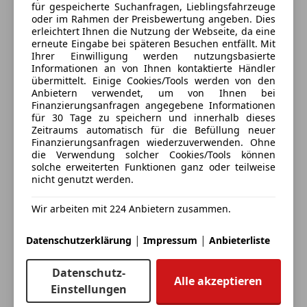
Anbieter kontaktieren
für gespeicherte Suchanfragen, Lieblingsfahrzeuge
*Umfangreiches Airbag-System (inkl. Kopf- und
oder im Rahmen der Preisbewertung angeben. Dies
Seitenairbags)
erleichtert Ihnen die Nutzung der Webseite, da eine
Deine Nachricht
erneute Eingabe bei späteren Besuchen entfällt. Mit
Ihrer Einwilligung werden nutzungsbasierte
Infotainment & Konnektivität
Informationen an von Ihnen kontaktierte Händler
*Audio-Navigationssystem Discover Media
mit
übermittelt. Einige Cookies/Tools werden von den
Anbietern verwendet, um von Ihnen bei
Farbdisplay
Finanzierungsanfragen angegebene Informationen
für 30 Tage zu speichern und innerhalb dieses
*App-Connect
(Apple CarPlay / Android Auto), WLAN-
Zeitraums automatisch für die Befüllung neuer
Finanzierungsanfragen wiederzuverwenden. Ohne
Hotspot & DAB+ Digitalradio
die Verwendung solcher Cookies/Tools können
solche erweiterten Funktionen ganz oder teilweise
*Sprachsteuerung & elektronische
nicht genutzt werden.
Eintauschwagen: Kaufen und verkaufen in nur einem
Sprachverstärkung im Innenraum
Schritt
Wir arbeiten mit 224 Anbietern zusammen.
*Bluetooth-Freisprecheinrichtung & 2x USB-/AUX-IN-
|
|
Datenschutzerklärung
Impressum
Anbieterliste
Ich möchte mein Auto in Zahlung geben
Schnittstellen
(unverbindlich).
Datenschutz-
Komfort & Innenraum
Alle akzeptieren
Fahrzeugdaten hinzufügen
Einstellungen
*2-Zonen
Klimaautomatik