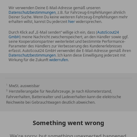
Wir verwenden Deine E-Mail-Adresse gemäß unseren
Österreichweiter Auslieferungsservice:
Wir liefern
Datenschutzbestimmungen
, z.B. für Fahrzeug-Empfehlungen ähnlich
Ihr neues Auto auf Wunsch direkt vor Ihre Haustür
Deiner Suche. Wenn Du keine weiteren Fahrzeug-Empfehlungen mehr
erhalten willst, kannst Du jederzeit
hier
widersprechen.
(gegen Aufpreis).
Gebrauchtwagen-Inzahlungnahme:
Gerne
Durch Klick auf „E-Mail senden“ willige ich ein, dass (
AutoScout24
GmbH
) meine Nachricht zwischenspeichert, an den Händler sowie ggf.
bewerten wir Ihr aktuelles Fahrzeug und nehmen es
seine Kooperationspartner weiterleitet und bestimmte Performance-
Parameter des Händlers zur Verbesserung des Kundenerlebnisses
zu fairen Konditionen in Zahlung.
erfasst. AutoScout24 GmbH verwendet die E-Mail-Adresse gemäß ihren
Unter Vorbehalt von Tippfehlern, Irrtümern oder
Datenschutzbestimmungen
. Ich kann diese Einwilligung jederzeit mit
Wirkung für die Zukunft
widerrufen
.
Zwischenverkauf. Alle Angaben ohne Gewähr
MwSt. ausweisbar
Herstellerangabe für Neufahrzeuge. Je nach Kilometerstand,
Fahrverhalten, Batteriealter und Ladeverhalten kann die elektrische
Reichweite bei Gebrauchtwagen deutlich abweichen.
Something went wrong
We're sorry, but something unexpected happened.