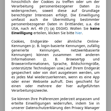
hinsichtlich der Cookies zu treffen oder um der
Armlehne
Farbe und Innenausstattung
Verarbeitung personenbezogener Daten zu
Berganfahrassistent
widersprechen, soweit diese auf Grundlage
berechtigter Interessen erfolgt. Die Einwilligung
Einparkhilfe
Außenfarbe
Schwarz
umfasst auch die Übermittlung bestimmter
Einparkhilfe Sensoren hinten
personenbezogener Daten in Drittländer, u.a. die
Lackierung
Andere
Einparkhilfe Sensoren vorne
USA, nach Art. 49 (1) (a) DSGVO. Wollen Sie
keine
Einwilligung
erteilen, klicken Sie bitte
hier
.
Elektrische Fensterheber
Elektrische Seitenspiegel
Fahrzeugbeschreibung
Cookies, Endgeräte- oder ähnliche Online-
Getönte Scheiben
Kennungen (z. B. login-basierte Kennungen, zufällig
generierte Kennungen, netzwerkbasierte
Klimaanlage
Herzlich Willkommen bei WS-Automobile
Kennungen) können zusammen mit anderen
Lederlenkrad
Informationen (z. B. Browsertyp und
Regensensor
Browserinformationen, Sprache, Bildschirmgröße,
unterstützte Technologien usw.) auf Ihrem Endgerät
Sitzheizung
Verkauft wird ein topgepflegter
Volkswagen Caddy
gespeichert oder von dort ausgelesen werden, um
Start/Stop-Automatik
2.0 TDI Maxi Comfortline 4Motion BlueMotion
es jedes Mal wiederzuerkennen, wenn es eine App
Tempomat
oder einer Webseite aufruft. Dies geschieht für
Technology
.
einen oder mehrere der hier aufgeführten
Unterhaltung/Media
Verarbeitungszwecke.
Bluetooth
Sie können Ihre Präferenzen jederzeit anpassen und
WICHTIGER HINWEIS
erteilte Einwilligungen widerrufen, indem Sie in
Bordcomputer
Um exklusiv Zeit für Sie zu haben, finden
unserer Datenschutzerklärung den Privacy Manager
DAB-Radio