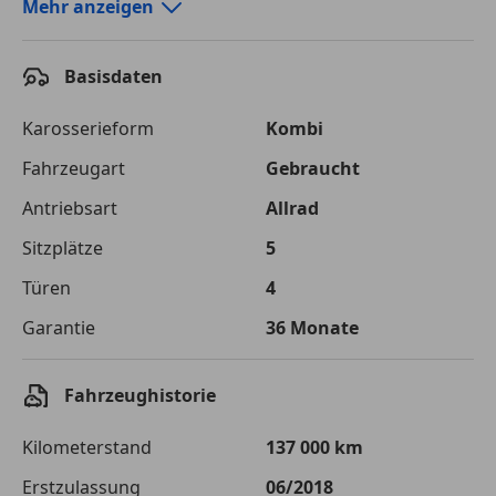
Autokredit-Rechner von durchblicker.at
Mehr anzeigen
Einfach Rate berechnen und günstige Konditionen
finden!
Basisdaten
Autokredit vergleichen
Karosserieform
Kombi
Laufzeit
120 Monate
Fahrzeugart
Gebraucht
Antriebsart
Allrad
Kreditbetrag
€ 24 000,-
Sitzplätze
5
Zu zahlender
€ 33 811,-
Gesamtbetrag
Türen
4
Einberechnete Gebühren
€ 0,-
Garantie
36 Monate
Effektivzinsatz
7,50 %
Fahrzeughistorie
Sollzinssatz
7,25 %
Kilometerstand
137 000 km
Monatliche Rate
€ 281,76
Erstzulassung
06/2018