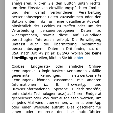
analysieren. Klicken Sie den Button unten rechts,
Ausstattung
um dem Einsatz von einwilligungspflichten Cookies
und der damit verbundenen Verarbeitung
Komfort
Mehr anzeigen
personenbezogener Daten zuzustimmen oder den
Button unten links, um eine detaillierte Auswahl
Armlehne
hinsichtlich der Cookies zu treffen oder um der
Verarbeitung personenbezogener Daten zu
Beheizbare Frontscheibe
Farbe und Innenausstattung
widersprechen, soweit diese auf Grundlage
Berganfahrassistent
berechtigter Interessen erfolgt. Die Einwilligung
Elektrische Fensterheber
Außenfarbe
Weiß
umfasst auch die Übermittlung bestimmter
personenbezogener Daten in Drittländer, u.a. die
Elektrische Seitenspiegel
Lackierung
Andere
USA, nach Art. 49 (1) (a) DSGVO. Wollen Sie
keine
Elektrische Sitze
Einwilligung
erteilen, klicken Sie bitte
hier
.
Klimaanlage
Cookies, Endgeräte- oder ähnliche Online-
Lederlenkrad
Fahrzeugbeschreibung
Kennungen (z. B. login-basierte Kennungen, zufällig
Multifunktionslenkrad
generierte Kennungen, netzwerkbasierte
Sitzheizung
Kennungen) können zusammen mit anderen
Für Dein Gewerbe, Deinen Campingwunsch, oder
Informationen (z. B. Browsertyp und
Standheizung
Deinen privaten Einsatz !- Wir liefern Dir BESTE
Browserinformationen, Sprache, Bildschirmgröße,
Start/Stop-Automatik
Qualität zu fairen Preisen und großzügige
unterstützte Technologien usw.) auf Ihrem Endgerät
Tempomat
gespeichert oder von dort ausgelesen werden, um
Reparaturangebote weit über die gesetzlichen
es jedes Mal wiederzuerkennen, wenn es eine App
Gewährleistungsbedingungen hinaus!
Unterhaltung/Media
oder einer Webseite aufruft. Dies geschieht für
einen oder mehrere der hier aufgeführten