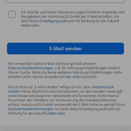
Landstromanschluß, Aluräder,
Ich möchte auf meine Interessen zugeschnittene Angebote und
Höherlegungsfahrwerk, Markise, Fenster zum
Neuigkeiten der AutoScout24 GmbH per E-Mail erhalten. Ich
Schieben oder Fixgläser oder ein anderes
kann diese
Einwilligung
jederzeit mit Wirkung für die Zukunft
widerrufen.
Campingzubehör Ihrer Wahl.
Außerdem haben wir eine große Farbauswahl an
Folien, für einen Aufpreis von € 999,- folieren wir
Ihren Bus nach Wunsch zum zweifärbigen Bulli.
E-Mail senden
Beifahrersitz / Bank : Einzelsitz oder Doppelbank
??
Wir verwenden Deine E-Mail-Adresse gemäß unseren
Datenschutzbestimmungen
, z.B. für Fahrzeug-Empfehlungen ähnlich
Dein Wunschauto ist in unserem Sortiment enthalten
Deiner Suche. Wenn Du keine weiteren Fahrzeug-Empfehlungen mehr
aber Du brauchst anstelle der Doppelsitzbank einen
erhalten willst, kannst Du jederzeit
hier
widersprechen.
Einzelsitz oder umgekehrt ? Kein Problem wir rüsten
Durch Klick auf „E-Mail senden“ willige ich ein, dass (
AutoScout24
den Wagen gerne auf die gewünschte Konfiguration
GmbH
) meine Nachricht zwischenspeichert, an den Händler sowie ggf.
seine Kooperationspartner weiterleitet und bestimmte Performance-
um !
Parameter des Händlers zur Verbesserung des Kundenerlebnisses
Der Gestaltung Ihres Busses ist dabei keine Grenze
erfasst. AutoScout24 GmbH verwendet die E-Mail-Adresse gemäß ihren
Datenschutzbestimmungen
. Ich kann diese Einwilligung jederzeit mit
gesetzt.
Wirkung für die Zukunft
widerrufen
.
Wir rüsten deinen Kastenwagen gerne zum 5 oder
Sitzer um !