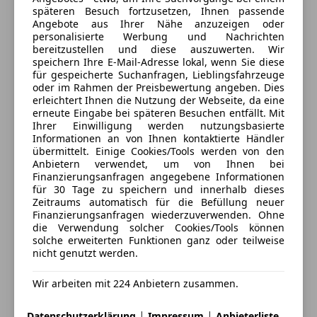
4470 Enns, AT
übergeben.
späteren Besuch fortzusetzen, Ihnen passende
Angebote aus Ihrer Nähe anzuzeigen oder
Kontakt
personalisierte Werbung und Nachrichten
Unsere Fahrzeuge stammen zu
90% von der Porsche
bereitzustellen und diese auszuwerten. Wir
Bank
als Leasingrückläufer und wurden in der
Harald Leitenberger
speichern Ihre E-Mail-Adresse lokal, wenn Sie diese
Vergangenheit
verpflichtend im Original-
für gespeicherte Suchanfragen, Lieblingsfahrzeuge
oder im Rahmen der Preisbewertung angeben. Dies
Markenbetrieb
serviciert. Im Vergleich dazu haben
Alle Fahrzeuge des Anbieters
erleichtert Ihnen die Nutzung der Webseite, da eine
Leasingrückläufer
ohne Service-Verpflichtung oft
erneute Eingabe bei späteren Besuchen entfällt. Mit
Reparaturstau. Dies führt in der Regel zu
höheren
Ihrer Einwilligung werden nutzungsbasierte
Informationen an von Ihnen kontaktierte Händler
Folgekosten
für die nachfolgenden Besitzer.
Anbieter kontaktieren
übermittelt. Einige Cookies/Tools werden von den
Anbietern verwendet, um von Ihnen bei
Deine Nachricht
Wir betreiben übrigens eine eigene Werkstätte mit
Finanzierungsanfragen angegebene Informationen
für 30 Tage zu speichern und innerhalb dieses
gut ausgebildeten Technikern, für Aufbereitung und
Zeitraums automatisch für die Befüllung neuer
Verbesserung.
Finanzierungsanfragen wiederzuverwenden. Ohne
Sollte trotz unserer Sorgfalt einmal
die Verwendung solcher Cookies/Tools können
solche erweiterten Funktionen ganz oder teilweise
Verbesserungsbedarf bestehen, stehen wir Dir
mit
nicht genutzt werden.
der Gewährleistung
zur Seite. Wir sind auch in der
Lage, Dein Fahrzeug bei Bedarf
vor der Haustüre
Wir arbeiten mit 224 Anbietern zusammen.
abzuholen
und stellen Dir gegen eine Servicegebühr
auch gerne einen
Leihwagen
zur Verfügung bis Dein
|
|
Datenschutzerklärung
Impressum
Anbieterliste