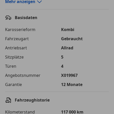
Autokredit-Rechner von durchblicker.at
Mehr anzeigen
Einfach Rate berechnen und günstige Konditionen
finden!
Basisdaten
Autokredit vergleichen
Karosserieform
Kombi
Laufzeit
120 Monate
Fahrzeugart
Gebraucht
Antriebsart
Allrad
Kreditbetrag
€ 23 500,-
Sitzplätze
5
Zu zahlender
€ 33 107,-
Gesamtbetrag
Türen
4
Einberechnete Gebühren
€ 0,-
Angebotsnummer
X019967
Garantie
12 Monate
Effektivzinsatz
7,50 %
Sollzinssatz
7,25 %
Fahrzeughistorie
Monatliche Rate
€ 275,89
Kilometerstand
117 000 km