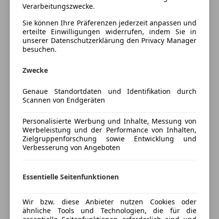
Bluetooth
Verarbeitungszwecke.
Highlights:
Bordcomputer
Anhängevorrichtung
Sie können Ihre Präferenzen jederzeit anpassen und
Allradantrieb
erteilte Einwilligungen widerrufen, indem Sie in
Sicherheit
unserer Datenschutzerklärung den Privacy Manager
Ledermultifunktionslenkrad
besuchen.
ABS
Erweiterte Innengeräuschdämpfung
Mehr anzeigen
Fahrerairbag
Sitzheizung für Vordersitze getrennt regelbar
Zwecke
Isofix
Frontscheibe beheizbar
Preisbewertung
Kopfairbag
Heckfenster beheizbar
Genaue Standortdaten und Identifikation durch
Kurvenlicht
Scannen von Endgeräten
Außenspiegel elektr. einstellbar, separat beheizbar
Mehr anzeigen
Müdigkeitswarnsystem
Start/Stopp-Anlage mit Rekuperation
Personalisierte Werbung und Inhalte, Messung von
Nebelscheinwerfer
Nebelscheinwerfer und Abbiegeleuchte
Werbeleistung und der Performance von Inhalten,
Notbremsassistent
Telefonvorbereitung für Handy
Zielgruppenforschung sowie Entwicklung und
Versicherung
Seitenairbag
Komfortausstattung
Verbesserung von Angeboten
Tagfahrlicht
Müdigkeitserkennung
Kfz-Versicherung
Wegfahrsperre
Berganfahrassistent
Essentielle Seitenfunktionen
Zentralverriegelung
Radio "Composition Colour" mit 6 Lautsprechern
Versicherungsschutz an Ihre Bedürfnisse
Extras
anpassen
Wir bzw. diese Anbieter nutzen Cookies oder
ähnliche Tools und Technologien, die für die
Anhängerkupplung
Freischaden-Gutschein ab Stufe 0
NEUE ÖAMTC Überprüfung
!