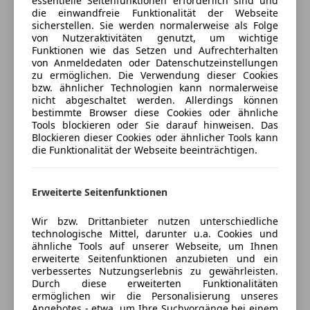
essentielle Seitenfunktionen erforderlich sind und
Dachreling
die einwandfreie Funktionalität der Webseite
Überdurchschnittlich gepflegter optischer und
Auto einfach online versichern & Rabatt holen
sicherstellen. Sie werden normalerweise als Folge
Innenspiegel automatisch abblendend
technischer Zustand!
von Nutzeraktivitäten genutzt, um wichtige
Schiebetür
Funktionen wie das Setzen und Aufrechterhalten
von Anmeldedaten oder Datenschutzeinstellungen
Wir dürfen uns vorstellen :
Jetzt berechnen
zu ermöglichen. Die Verwendung dieser Cookies
Willkommen bei
Leitenberger.at
– Ihrem
bzw. ähnlicher Technologien kann normalerweise
zuverlässigen Partner für hochwertige Fahrzeuge
nicht abgeschaltet werden. Allerdings können
bestimmte Browser diese Cookies oder ähnliche
und exzellenten Kundenservice.
Tools blockieren oder Sie darauf hinweisen. Das
Verkäufer
Händler
Blockieren dieser Cookies oder ähnlicher Tools kann
Mit über
60 Jahren Erfahrung als Familienbetrieb
die Funktionalität der Webseite beeinträchtigen.
Leitenberger Motors
verfolgen wir das Motto:
„Qualität ist das einzige Rezept!“
5
Sterne
Sternebewertung 5 von 5
Erweiterte Seitenfunktionen
(97% Weiterempfehlungen)
Wichtig:
Beim Wiederverkauf achten wir auf höchste
Anbieter auf AutoScout24 seit 2020
Wir bzw. Drittanbieter nutzen unterschiedliche
Qualität – und das beginnt bereits beim
Einkauf
.
technologische Mittel, darunter u.a. Cookies und
VERKAUF Fahrzeuge
ähnliche Tools auf unserer Webseite, um Ihnen
Jedes unserer Fahrzeuge wird einer umfassenden
erweiterte Seitenfunktionen anzubieten und ein
Prüfung bei ÖAMTC unterzogen und erst nach einer
Geöffnet
verbessertes Nutzungserlebnis zu gewährleisten.
vollständigen
technischen und visuellen
Schließt um 12:00
Durch diese erweiterten Funktionalitäten
ermöglichen wir die Personalisierung unseres
Aufbereitung
wird Dein neues Fahrzeug an Dich
Dr. Renner Strasse 56
,
Angebotes - etwa, um Ihre Suchvorgänge bei einem