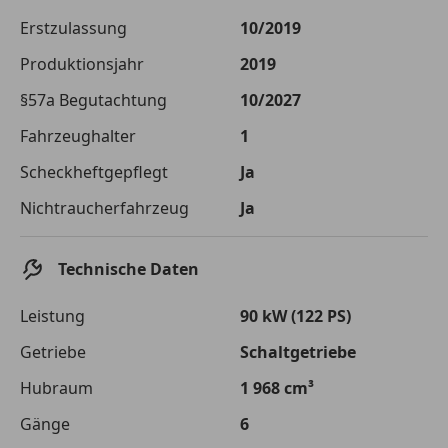
Die tatsächlichen Konditionen sind abhängig von Ihrer Bonität sowie
Erstzulassung
10/2019
von der von Ihnen gewählten Bank. Rückzahlungszeitraum 1-10
Jahre. Zinsspanne Sollzinssatz: 2,90% - 14,90%.
Produktionsjahr
2019
Jetzt berechnen
§57a Begutachtung
10/2027
Fahrzeughalter
1
Scheckheftgepflegt
Ja
Nichtraucherfahrzeug
Ja
Technische Daten
Leistung
90 kW (122 PS)
Getriebe
Schaltgetriebe
Hubraum
1 968 cm³
Gänge
6