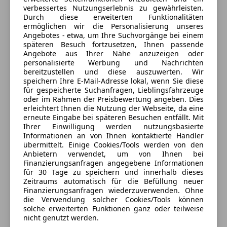
verbessertes Nutzungserlebnis zu gewährleisten.
Terminvereinbarung da der Verkauf nicht jederzeit
Durch diese erweiterten Funktionalitäten
besetzt ist!!!
ermöglichen wir die Personalisierung unseres
Angebotes - etwa, um Ihre Suchvorgänge bei einem
Geschlossen
späteren Besuch fortzusetzen, Ihnen passende
Öffnet um 9:00 Fr.
Angebote aus Ihrer Nähe anzuzeigen oder
personalisierte Werbung und Nachrichten
Salzburger Straße 381
,
bereitzustellen und diese auszuwerten. Wir
4030 Linz, AT
speichern Ihre E-Mail-Adresse lokal, wenn Sie diese
für gespeicherte Suchanfragen, Lieblingsfahrzeuge
Kontakt
oder im Rahmen der Preisbewertung angeben. Dies
erleichtert Ihnen die Nutzung der Webseite, da eine
Harald Hasenleitner
erneute Eingabe bei späteren Besuchen entfällt. Mit
Ihrer Einwilligung werden nutzungsbasierte
Informationen an von Ihnen kontaktierte Händler
Alle Fahrzeuge des Anbieters
übermittelt. Einige Cookies/Tools werden von den
Anbietern verwendet, um von Ihnen bei
Finanzierungsanfragen angegebene Informationen
für 30 Tage zu speichern und innerhalb dieses
Anbieter kontaktieren
Zeitraums automatisch für die Befüllung neuer
Finanzierungsanfragen wiederzuverwenden. Ohne
Deine Nachricht
die Verwendung solcher Cookies/Tools können
solche erweiterten Funktionen ganz oder teilweise
nicht genutzt werden.