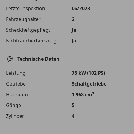
Die tatsächlichen Konditionen sind abhängig von Ihrer Bonität sowie
Letzte Inspektion
06/2023
von der von Ihnen gewählten Bank. Rückzahlungszeitraum 1-10
Jahre. Zinsspanne Sollzinssatz: 2,90% - 14,90%.
Fahrzeughalter
2
Jetzt berechnen
Scheckheftgepflegt
Ja
Nichtraucherfahrzeug
Ja
Technische Daten
Leistung
75 kW (102 PS)
Getriebe
Schaltgetriebe
Hubraum
1 968 cm³
Gänge
5
Zylinder
4