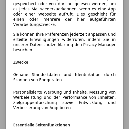
gespeichert oder von dort ausgelesen werden, um
Beifahrerairbag
es jedes Mal wiederzuerkennen, wenn es eine App
Pickerl §57a 02/2026
ESP
oder einer Webseite aufruft. Dies geschieht für
einen oder mehrere der hier aufgeführten
Fahrerairbag
Verarbeitungszwecke.
Bremse vorne hinten neu
Isofix
Service neu
Servolenkung
Sie können Ihre Präferenzen jederzeit anpassen und
Bitte um telefonische Kontaktaufnahme, da die
erteilte Einwilligungen widerrufen, indem Sie in
Traktionskontrolle
unserer Datenschutzerklärung den Privacy Manager
Bearbeitung von Mails
in der Regel länger
Wegfahrsperre
besuchen.
dauert, oder Sie senden uns Ihre Telefon Nr.
Zentralverriegelung mit Funkfernbedienung
damit
wir Sie ehestmöglich kontaktieren
Mehr anzeigen
Zwecke
Extras
können.
Kredit OHNE Anzahlung möglich
Genaue Standortdaten und Identifikation durch
Alufelgen (17")
Preisbewertung
Scannen von Endgeräten
Finanzierung schon ab 129€ monatlich möglich
Sommerreifen
auf Anfrage
Winterreifen
Personalisierte Werbung und Inhalte, Messung von
Mehr anzeigen
Werbeleistung und der Performance von Inhalten,
Zielgruppenforschung sowie Entwicklung und
Verbesserung von Angeboten
Versicherung
Kfz-Versicherung
Essentielle Seitenfunktionen