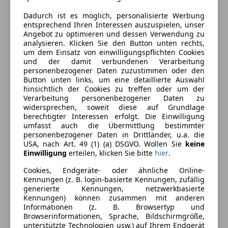
Dadurch ist es möglich, personalisierte Werbung
entsprechend Ihren Interessen auszuspielen, unser
Ausstattung
Angebot zu optimieren und dessen Verwendung zu
analysieren. Klicken Sie den Button unten rechts,
Komfort
Mehr anzeigen
um dem Einsatz von einwilligungspflichten Cookies
und der damit verbundenen Verarbeitung
Elektrische Fensterheber
personenbezogener Daten zuzustimmen oder den
Button unten links, um eine detaillierte Auswahl
Elektrische Seitenspiegel
Farbe und Innenausstattung
hinsichtlich der Cookies zu treffen oder um der
Getönte Scheiben
Verarbeitung personenbezogener Daten zu
Klimaanlage
Außenfarbe
Weiß
widersprechen, soweit diese auf Grundlage
berechtigter Interessen erfolgt. Die Einwilligung
Schiebetür rechts
Farbe der
Schwarz
umfasst auch die Übermittlung bestimmter
Start/Stop-Automatik
personenbezogener Daten in Drittländer, u.a. die
Innenausstattung
USA, nach Art. 49 (1) (a) DSGVO. Wollen Sie
keine
Unterhaltung/Media
Einwilligung
erteilen, klicken Sie bitte
hier
.
Innenausstattung
Stoff
Bordcomputer
Cookies, Endgeräte- oder ähnliche Online-
Radio
Kennungen (z. B. login-basierte Kennungen, zufällig
Fahrzeugbeschreibung
generierte Kennungen, netzwerkbasierte
USB
Kennungen) können zusammen mit anderen
Informationen (z. B. Browsertyp und
Sicherheit
Eingabefehler, Irrtümer und Zwischenverkauf
Browserinformationen, Sprache, Bildschirmgröße,
vorbehalten!
unterstützte Technologien usw.) auf Ihrem Endgerät
ABS