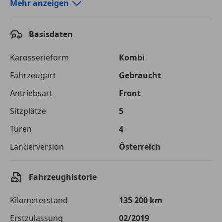
Autokredit-Rechner von durchblicker.at
Mehr anzeigen
Einfach Rate berechnen und günstige Konditionen
finden!
Basisdaten
Autokredit vergleichen
Karosserieform
Kombi
Laufzeit
120 Monate
Fahrzeugart
Gebraucht
Antriebsart
Front
Kreditbetrag
€ 15 000,-
Sitzplätze
5
Zu zahlender
€ 21 132,-
Gesamtbetrag
Türen
4
Einberechnete Gebühren
€ 0,-
Länderversion
Österreich
Effektivzinsatz
7,50 %
Fahrzeughistorie
Sollzinssatz
7,25 %
Kilometerstand
135 200 km
Monatliche Rate
€ 176,10
Erstzulassung
02/2019