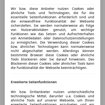
Versicherungsschutz an Ihre Bedürfnisse
Wir bzw. diese Anbieter nutzen Cookies oder
ähnliche Tools und Technologien, die für die
anpassen
essentielle Seitenfunktionen erforderlich sind und
Freischaden-Gutschein ab Stufe 0
die einwandfreie Funktionalität der Webseite
sicherstellen. Sie werden normalerweise als Folge
Auto einfach online versichern & Rabatt holen
von Nutzeraktivitäten genutzt, um wichtige
Funktionen wie das Setzen und Aufrechterhalten
von Anmeldedaten oder Datenschutzeinstellungen
zu ermöglichen. Die Verwendung dieser Cookies
Jetzt berechnen
bzw. ähnlicher Technologien kann normalerweise
nicht abgeschaltet werden. Allerdings können
bestimmte Browser diese Cookies oder ähnliche
Tools blockieren oder Sie darauf hinweisen. Das
Blockieren dieser Cookies oder ähnlicher Tools kann
Verkäufer
Händler
die Funktionalität der Webseite beeinträchtigen.
Autowerk Hasenleitner GmbH
Erweiterte Seitenfunktionen
5
Sterne
Sternebewertung 5 von 5
(100% Weiterempfehlungen)
Wir bzw. Drittanbieter nutzen unterschiedliche
Anbieter auf AutoScout24 seit 2012
technologische Mittel, darunter u.a. Cookies und
ähnliche Tools auf unserer Webseite, um Ihnen
Für Fahrzeugbesichtigung nur unter Telefonischer
erweiterte Seitenfunktionen anzubieten und ein