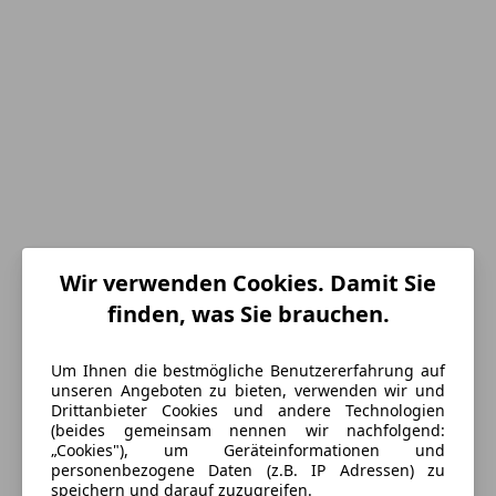
Wir verwenden Cookies. Damit Sie
finden, was Sie brauchen.
Energieverbrauch
Um Ihnen die bestmögliche Benutzererfahrung auf
unseren Angeboten zu bieten, verwenden wir und
Schadstoffklasse
Euro 6d-TEMP
Drittanbieter Cookies und andere Technologien
(beides gemeinsam nennen wir nachfolgend:
Kraftstoff
Diesel
„Cookies"), um Geräteinformationen und
personenbezogene Daten (z.B. IP Adressen) zu
CO₂-Emissionen
129 g/km (komb.)
speichern und darauf zuzugreifen.