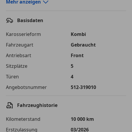
Autokredit-Rechner von durchblicker.at
Mehr anzeigen
Einfach Rate berechnen und günstige Konditionen
finden!
Basisdaten
Autokredit vergleichen
Karosserieform
Kombi
Laufzeit
120 Monate
Fahrzeugart
Gebraucht
Antriebsart
Front
Kreditbetrag
€ 39 800,-
Sitzplätze
5
Zu zahlender
€ 56 071,-
Gesamtbetrag
Türen
4
Einberechnete Gebühren
€ 0,-
Angebotsnummer
512-319010
Effektivzinsatz
7,50 %
Fahrzeughistorie
Sollzinssatz
7,25 %
Kilometerstand
10 000 km
Monatliche Rate
€ 467,26
Erstzulassung
03/2026