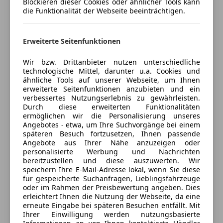
Blockieren dieser Cookies oder ähnlicher Tools kann
Notbremsassistent
Öffnet um 8:00
die Funktionalität der Webseite beeinträchtigen.
Notrufsystem
Zeller Bundesstraße 1A
,
Reifendruckkontrollsystem
5760 Saalfelden, AT
Seitenairbag
Erweiterte Seitenfunktionen
Servolenkung
Kontakt
Spurhalteassistent
Wir bzw. Drittanbieter nutzen unterschiedliche
Dalibor Smiljcic
technologische Mittel, darunter u.a. Cookies und
Tagfahrlicht
ähnliche Tools auf unserer Webseite, um Ihnen
Verkehrszeichenerkennung
erweiterte Seitenfunktionen anzubieten und ein
Alle Fahrzeuge des Anbieters
Voll-LED Scheinwerfer
verbessertes Nutzungserlebnis zu gewährleisten.
Durch diese erweiterten Funktionalitäten
Wegfahrsperre
ermöglichen wir die Personalisierung unseres
Zentralverriegelung
Angebotes - etwa, um Ihre Suchvorgänge bei einem
Anbieter kontaktieren
späteren Besuch fortzusetzen, Ihnen passende
Extras
Angebote aus Ihrer Nähe anzuzeigen oder
Deine Nachricht
personalisierte Werbung und Nachrichten
Anhängerkupplung
bereitzustellen und diese auszuwerten. Wir
Dachreling
speichern Ihre E-Mail-Adresse lokal, wenn Sie diese
für gespeicherte Suchanfragen, Lieblingsfahrzeuge
Innenspiegel automatisch abblendend
oder im Rahmen der Preisbewertung angeben. Dies
Pannenkit
erleichtert Ihnen die Nutzung der Webseite, da eine
Reserverad
erneute Eingabe bei späteren Besuchen entfällt. Mit
Ihrer Einwilligung werden nutzungsbasierte
Scheinwerferreinigung