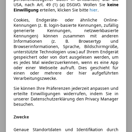
USA, nach Art. 49 (1) (a) DSGVO. Wollen Sie
keine
Komfort
Mehr anzeigen
Einwilligung
erteilen, klicken Sie bitte
hier
.
Armlehne
Cookies, Endgeräte- oder ähnliche Online-
Beheizbare Frontscheibe
Kennungen (z. B. login-basierte Kennungen, zufällig
Farbe und Innenausstattung
generierte Kennungen, netzwerkbasierte
Einparkhilfe
Kennungen) können zusammen mit anderen
Einparkhilfe Rückfahrkamera
Außenfarbe
Grau
Informationen (z. B. Browsertyp und
Einparkhilfe Sensoren hinten
Browserinformationen, Sprache, Bildschirmgröße,
Lackierung
Andere
unterstützte Technologien usw.) auf Ihrem Endgerät
Einparkhilfe Sensoren vorne
gespeichert oder von dort ausgelesen werden, um
Elektrische Fensterheber
es jedes Mal wiederzuerkennen, wenn es eine App
Elektrische Seitenspiegel
oder einer Webseite aufruft. Dies geschieht für
Preisbewertung
einen oder mehrere der hier aufgeführten
Getönte Scheiben
Verarbeitungszwecke.
Klimaautomatik
Mehr anzeigen
Sie können Ihre Präferenzen jederzeit anpassen und
Lederlenkrad
erteilte Einwilligungen widerrufen, indem Sie in
Lichtsensor
unserer Datenschutzerklärung den Privacy Manager
Versicherung
Lordosenstütze
besuchen.
Multifunktionslenkrad
Kfz-Versicherung
Navigationssystem
Zwecke
Regensensor
Genaue Standortdaten und Identifikation durch
Versicherungsschutz an Ihre Bedürfnisse
Sitzheizung