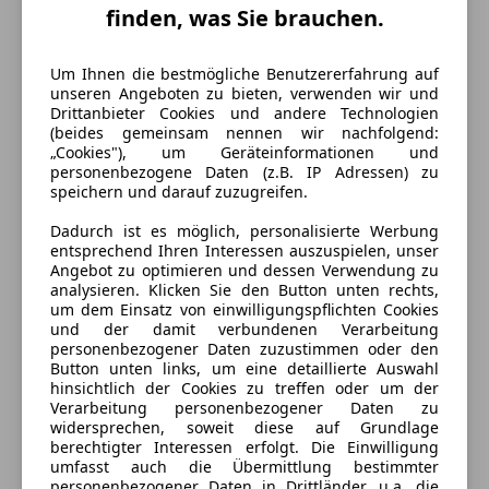
finden, was Sie brauchen.
Um Ihnen die bestmögliche Benutzererfahrung auf
unseren Angeboten zu bieten, verwenden wir und
Drittanbieter Cookies und andere Technologien
(beides gemeinsam nennen wir nachfolgend:
„Cookies"), um Geräteinformationen und
personenbezogene Daten (z.B. IP Adressen) zu
speichern und darauf zuzugreifen.
Dadurch ist es möglich, personalisierte Werbung
entsprechend Ihren Interessen auszuspielen, unser
Energieverbrauch
Angebot zu optimieren und dessen Verwendung zu
analysieren. Klicken Sie den Button unten rechts,
um dem Einsatz von einwilligungspflichten Cookies
Kraftstoff
Benzin
und der damit verbundenen Verarbeitung
personenbezogener Daten zuzustimmen oder den
Kraftstoffverbrauch
6,60
l/100 km (komb.)
Button unten links, um eine detaillierte Auswahl
hinsichtlich der Cookies zu treffen oder um der
CO₂-Emissionen
150 g/km (komb.)
Verarbeitung personenbezogener Daten zu
widersprechen, soweit diese auf Grundlage
berechtigter Interessen erfolgt. Die Einwilligung
Ausstattung
umfasst auch die Übermittlung bestimmter
personenbezogener Daten in Drittländer, u.a. die