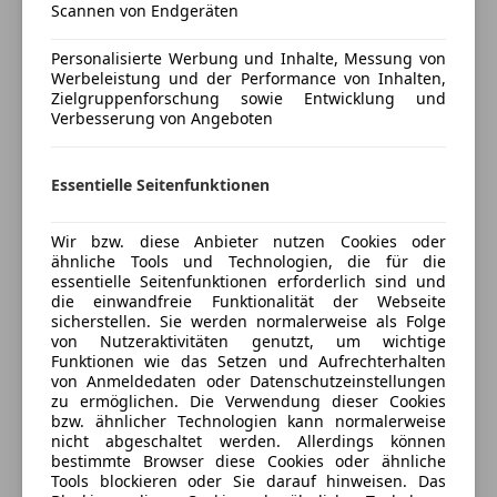
Scannen von Endgeräten
anpassen
Start/Stop-Automatik
Personalisierte Werbung und Inhalte, Messung von
Freischaden-Gutschein ab Stufe 0
Unterhaltung/Media
Werbeleistung und der Performance von Inhalten,
Auto einfach online versichern & Rabatt holen
Zielgruppenforschung sowie Entwicklung und
Freisprecheinrichtung
Verbesserung von Angeboten
Radio
USB
Jetzt berechnen
Volldigitales Kombiinstrument
Essentielle Seitenfunktionen
Sicherheit
Wir bzw. diese Anbieter nutzen Cookies oder
ähnliche Tools und Technologien, die für die
Abstandstempomat
Verkäufer
Händler
essentielle Seitenfunktionen erforderlich sind und
Abstandswarner
die einwandfreie Funktionalität der Webseite
Beifahrerairbag
sicherstellen. Sie werden normalerweise als Folge
Porsche Saalfelden
von Nutzeraktivitäten genutzt, um wichtige
Fahrerairbag
5
Sterne
Funktionen wie das Setzen und Aufrechterhalten
Fernlichtassistent
Sternebewertung 5 von 5
(100% Weiterempfehlungen)
von Anmeldedaten oder Datenschutzeinstellungen
Kopfairbag
zu ermöglichen. Die Verwendung dieser Cookies
Anbieter auf AutoScout24 seit 2021
bzw. ähnlicher Technologien kann normalerweise
LED-Scheinwerfer
nicht abgeschaltet werden. Allerdings können
LED-Tagfahrlicht
Verkauf
bestimmte Browser diese Cookies oder ähnliche
Müdigkeitswarnsystem
Tools blockieren oder Sie darauf hinweisen. Das
Geschlossen