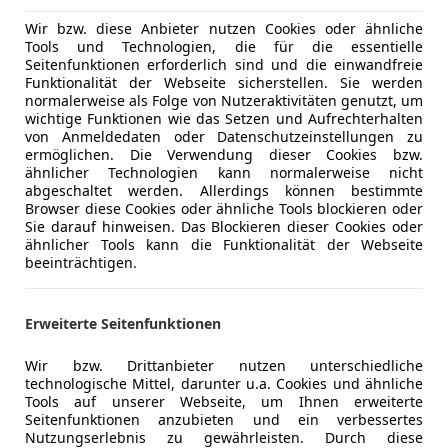
professionally finished and neatly lined, making it 
Abstands
Wir bzw. diese Anbieter nutzen Cookies oder ähnliche
The van has a fully documented service history, wit
Abstandsw
Tools und Technologien, die für die essentielle
completed on time, and all documents are availabl
Beifahrera
Seitenfunktionen erforderlich sind und die einwandfreie
(verifiable, clean history). If you are not looking for 
ESP
Funktionalität der Webseite sicherstellen. Sie werden
normalerweise als Folge von Nutzeraktivitäten genutzt, um
instead want a reliable, comfortable, and presentable
Fahrerairb
wichtige Funktionen wie das Setzen und Aufrechterhalten
perfect choice for you.
Geschwind
von Anmeldedaten oder Datenschutzeinstellungen zu
Isofix
ermöglichen. Die Verwendung dieser Cookies bzw.
ähnlicher Technologien kann normalerweise nicht
LED-Schei
abgeschaltet werden. Allerdings können bestimmte
Reifendruc
Browser diese Cookies oder ähnliche Tools blockieren oder
Servolenk
Sie darauf hinweisen. Das Blockieren dieser Cookies oder
ähnlicher Tools kann die Funktionalität der Webseite
Spurhaltea
beeinträchtigen.
Traktionsk
Zentralver
Erweiterte Seitenfunktionen
Extras
Touchscre
Wir bzw. Drittanbieter nutzen unterschiedliche
technologische Mittel, darunter u.a. Cookies und ähnliche
Kfz-Versicherung
Tools auf unserer Webseite, um Ihnen erweiterte
Seitenfunktionen anzubieten und ein verbessertes
Nutzungserlebnis zu gewährleisten. Durch diese
Versicherungsschutz an Ihre Bedürfnisse anpa