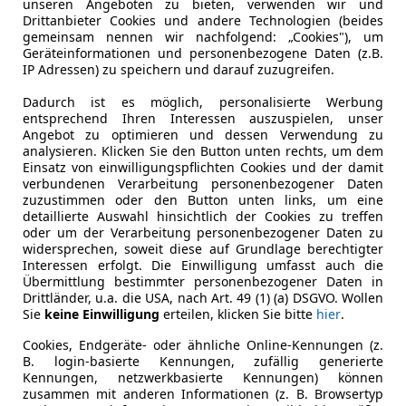
unseren Angeboten zu bieten, verwenden wir und
Drittanbieter Cookies und andere Technologien (beides
gemeinsam nennen wir nachfolgend: „Cookies"), um
Geräteinformationen und personenbezogene Daten (z.B.
IP Adressen) zu speichern und darauf zuzugreifen.
Dadurch ist es möglich, personalisierte Werbung
entsprechend Ihren Interessen auszuspielen, unser
Angebot zu optimieren und dessen Verwendung zu
analysieren. Klicken Sie den Button unten rechts, um dem
Einsatz von einwilligungspflichten Cookies und der damit
verbundenen Verarbeitung personenbezogener Daten
zuzustimmen oder den Button unten links, um eine
Schadstoffklasse
Euro 6
detaillierte Auswahl hinsichtlich der Cookies zu treffen
oder um der Verarbeitung personenbezogener Daten zu
Kraftstoff
Diesel
widersprechen, soweit diese auf Grundlage berechtigter
Interessen erfolgt. Die Einwilligung umfasst auch die
Übermittlung bestimmter personenbezogener Daten in
Drittländer, u.a. die USA, nach Art. 49 (1) (a) DSGVO. Wollen
Komfort
2-Zonen-K
Mehr anzeigen
Sie
keine Einwilligung
erteilen, klicken Sie bitte
hier
.
Einparkhilf
Einparkhil
Cookies, Endgeräte- oder ähnliche Online-Kennungen (z.
ng
Außenfarbe
Silber
B. login-basierte Kennungen, zufällig generierte
Einparkhil
Kennungen, netzwerkbasierte Kennungen) können
Einparkhil
Lackierung
Andere
zusammen mit anderen Informationen (z. B. Browsertyp