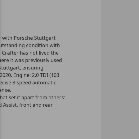
e Fensterheber
 Seitenspiegel
ge
r
ionslenkrad
 with Porsche Stuttgart
nssystem
outstanding condition with
 rechts
s Crafter has not lived the
-Automatik
here it was previously used
Stuttgart, ensuring
uto
20. Engine: 2.0 TDI (103
lay
recise 8-speed automatic.
ense.
ter
hat set it apart from others:
 Assist, front and rear
einrichtung
 windshield (invaluable in
 factory-installed large
. For towing, it comes with a
t). The cargo area is