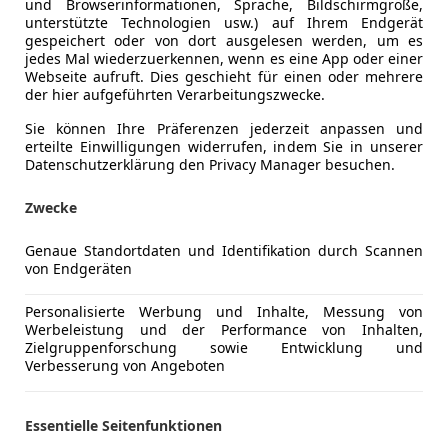
Elektrisch
und Browserinformationen, Sprache, Bildschirmgröße,
Farbe der Innenausstattung
Schwarz
unterstützte Technologien usw.) auf Ihrem Endgerät
Elektrische
gespeichert oder von dort ausgelesen werden, um es
Klimaanla
Innenausstattung
Teilleder
jedes Mal wiederzuerkennen, wenn es eine App oder einer
Lichtsenso
Webseite aufruft. Dies geschieht für einen oder mehrere
der hier aufgeführten Verarbeitungszwecke.
Multifunkt
RARE OPPORTUNITY FOR SALE:
Volkswagen Crafter
Navigatio
Sie können Ihre Präferenzen jederzeit anpassen und
history and genuine 8,500 km mileage. A vehicle in 
erteilte Einwilligungen widerrufen, indem Sie in unserer
Schiebetür
Datenschutzerklärung den Privacy Manager besuchen.
exceptionally high specification is now available. Thi
Start/Stop
typical life of a work van; it comes from Germany, w
Tempomat
Zwecke
as an in-house vehicle by the Porsche showroom in 
Unterhaltung/Media
Android A
maximum care and premium maintenance. Year: 05/20
Genaue Standortdaten und Identifikation durch Scannen
Apple CarP
kW / 140 HP), reliable and dynamic. Transmission: p
von Endgeräten
Bluetooth
Gross weight: 3.5 tons, drivable with a category B lic
Bordcompu
Personalisierte Werbung und Inhalte, Messung von
The vehicle is equipped with a wide range of extras t
CD
Werbeleistung und der Performance von Inhalten,
Adaptive Cruise Control (ACC), Lane Assist, Crosswind
Zielgruppenforschung sowie Entwicklung und
Freisprech
parking sensors with rear-view camera, heated front
Mehr anzeigen
Verbesserung von Angeboten
Radio
winter), and a 3-seat configuration. It also features a
USB
display with Apple CarPlay and Android Auto support
Essentielle Seitenfunktionen
Mehr anzeigen
3,000 kg tow hitch (6,000 kg total combination weigh
Sicherheit
ABS