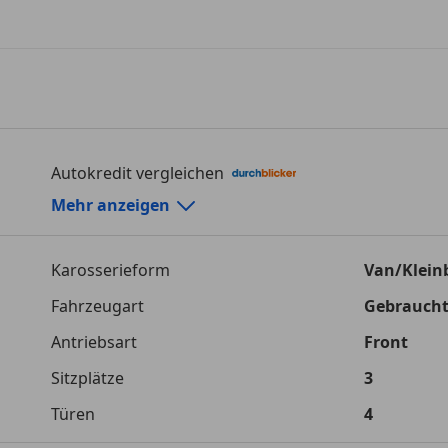
Autokredit vergleichen
Autokredit-Rechner von durchblicker.at
Mehr anzeigen
Einfach Rate berechnen und günstige Konditionen f
Karosserieform
Van/Klein
Autokredit vergleichen
Fahrzeugart
Gebrauch
Laufzeit
120 Monat
Antriebsart
Front
Kreditbetrag
€ 35 000,-
Sitzplätze
3
Zu zahlender Gesamtbetrag
€ 49 308,-
Türen
4
Einberechnete Gebühren
€ 0,-