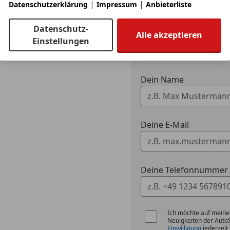
|
|
Datenschutzerklärung
Impressum
Anbieterliste
Datenschutz-
3 ähnliche Fah
Alle akzeptieren
Einstellungen
Ich erlaube den 
zu kontaktieren.
Dein Name
Deine E-Mail
Deine Telefonnummer (
Ich möchte auf meine
Neuigkeiten der Auto
Einwilligung
jederzeit 