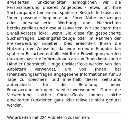
erweiterten Funktionalitäten ermöglichen wir die
Personalisierung unseres Angebotes - etwa, um Ihre
Freischaden-Gutschein ab Stufe 0
Suchvorgänge bei einem späteren Besuch fortzusetzen,
Ihnen passende Angebote aus Ihrer Nähe anzuzeigen
Auto einfach online versichern & Rabatt holen
oder personalisierte Werbung und Nachrichten
bereitzustellen und diese auszuwerten. Wir speichern Ihre
E-Mail-Adresse lokal, wenn Sie diese für gespeicherte
Suchanfragen, Lieblingsfahrzeuge oder im Rahmen der
Jetzt berechnen
Preisbewertung angeben. Dies erleichtert Ihnen die
Nutzung der Webseite, da eine erneute Eingabe bei
späteren Besuchen entfällt. Mit Ihrer Einwilligung werden
nutzungsbasierte Informationen an von Ihnen kontaktierte
Händler übermittelt. Einige Cookies/Tools werden von den
Anbieter kontaktiere
Anbietern verwendet, um von Ihnen bei
Finanzierungsanfragen angegebene Informationen für 30
 AT
Tage zu speichern und innerhalb dieses Zeitraums
Deine Nachricht
automatisch für die Befüllung neuer
Finanzierungsanfragen wiederzuverwenden. Ohne die
Verwendung solcher Cookies/Tools können solche
erweiterten Funktionen ganz oder teilweise nicht genutzt
werden.
Wir arbeiten mit 224 Anbietern zusammen.