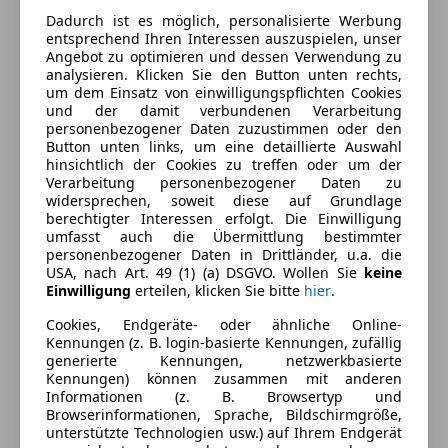
Dadurch ist es möglich, personalisierte Werbung
entsprechend Ihren Interessen auszuspielen, unser
Angebot zu optimieren und dessen Verwendung zu
analysieren. Klicken Sie den Button unten rechts,
um dem Einsatz von einwilligungspflichten Cookies
und der damit verbundenen Verarbeitung
Energieverbrauch
personenbezogener Daten zuzustimmen oder den
Button unten links, um eine detaillierte Auswahl
hinsichtlich der Cookies zu treffen oder um der
Kraftstoff
Diesel
Verarbeitung personenbezogener Daten zu
widersprechen, soweit diese auf Grundlage
berechtigter Interessen erfolgt. Die Einwilligung
Ausstattung
umfasst auch die Übermittlung bestimmter
personenbezogener Daten in Drittländer, u.a. die
USA, nach Art. 49 (1) (a) DSGVO. Wollen Sie
keine
Komfort
Mehr anzeigen
Einwilligung
erteilen, klicken Sie bitte
hier
.
Armlehne
Cookies, Endgeräte- oder ähnliche Online-
Einparkhilfe
Farbe und Innenausstattung
Kennungen (z. B. login-basierte Kennungen, zufällig
Einparkhilfe Rückfahrkamera
generierte Kennungen, netzwerkbasierte
Kennungen) können zusammen mit anderen
Elektrische Fensterheber
Außenfarbe
Weiß
Informationen (z. B. Browsertyp und
Getönte Scheiben
Browserinformationen, Sprache, Bildschirmgröße,
Lackierung
Andere
Klimaanlage
unterstützte Technologien usw.) auf Ihrem Endgerät