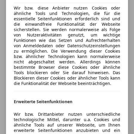
Nichtraucherfahrzeug !
Anhängerkupplung
Mehr anzeigen
Wir bzw. diese Anbieter nutzen Cookies oder
Partikelfilter
ähnliche Tools und Technologien, die für die
Schiebetür
essentielle Seitenfunktionen erforderlich sind und
die einwandfreie Funktionalität der Webseite
Stahlfelgen
Versicherung
sicherstellen. Sie werden normalerweise als Folge
von Nutzeraktivitäten genutzt, um wichtige
Funktionen wie das Setzen und Aufrechterhalten
Kfz-Versicherung
von Anmeldedaten oder Datenschutzeinstellungen
zu ermöglichen. Die Verwendung dieser Cookies
Versicherungsschutz an Ihre Bedürfnisse
bzw. ähnlicher Technologien kann normalerweise
nicht abgeschaltet werden. Allerdings können
anpassen
bestimmte Browser diese Cookies oder ähnliche
Tools blockieren oder Sie darauf hinweisen. Das
Freischaden-Gutschein ab Stufe 0
Blockieren dieser Cookies oder ähnlicher Tools kann
Auto einfach online versichern & Rabatt holen
die Funktionalität der Webseite beeinträchtigen.
Erweiterte Seitenfunktionen
Jetzt berechnen
Wir bzw. Drittanbieter nutzen unterschiedliche
technologische Mittel, darunter u.a. Cookies und
ähnliche Tools auf unserer Webseite, um Ihnen
Verkäufer
Privat
erweiterte Seitenfunktionen anzubieten und ein