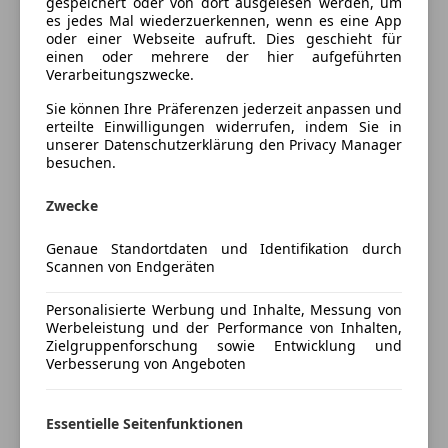
gespeichert oder von dort ausgelesen werden, um
Standheizung
Innenausstattung
Stoff
es jedes Mal wiederzuerkennen, wenn es eine App
Tempomat
oder einer Webseite aufruft. Dies geschieht für
einen oder mehrere der hier aufgeführten
Unterhaltung/Media
Fahrzeugbeschreibung
Verarbeitungszwecke.
Bluetooth
Sie können Ihre Präferenzen jederzeit anpassen und
Wegen Familienzuwachs verkaufen wir unseren
erteilte Einwilligungen widerrufen, indem Sie in
Freisprecheinrichtung
liebgewonnenen Camper, wir haben ihn mit viel
unserer Datenschutzerklärung den Privacy Manager
Radio
besuchen.
Engagement ausgebaut und viele schöne Stunden
Sicherheit
mit ihm verbracht. Es befindet sich ein großes
Zwecke
Doppelbett (180 x 200), eine Sitzgelegenheit und
ABS
ein Tisch für 2 Personen und eingebaute Schränke
Beifahrerairbag
Genaue Standortdaten und Identifikation durch
in dem Camper. Der Fußboden ist mit Vinyl
Scannen von Endgeräten
ESP
ausgelegt. Strom und mehrere Steckdosen sind im
Fahrerairbag
Personalisierte Werbung und Inhalte, Messung von
Fahrzeug vorhanden. Rauminnenhöhe ist ungefähr
Seitenairbag
Werbeleistung und der Performance von Inhalten,
2 m. Das Pickerl ist bis Februar 2027 gültig.
Servolenkung
Zielgruppenforschung sowie Entwicklung und
Zahnriemen und Turbolader wurden vor kurzem
Mehr anzeigen
Verbesserung von Angeboten
Tagfahrlicht
getauscht, auch die Glühstifte wurden dabei
Zentralverriegelung
erneuert. Auf dem Camper ist eine
Essentielle Seitenfunktionen
Preisbewertung
Extras
Anhängerkupplung montiert.