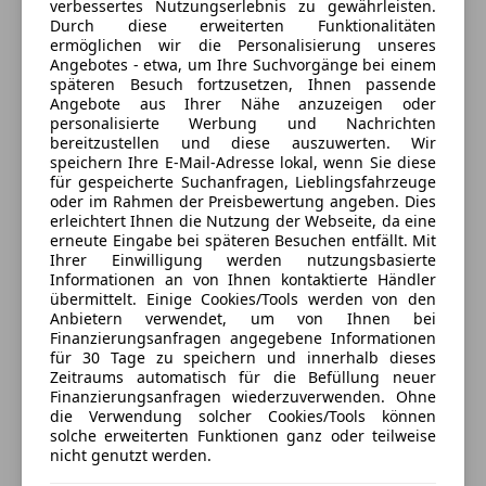
verbessertes Nutzungserlebnis zu gewährleisten.
Durch diese erweiterten Funktionalitäten
2170 Poysdorf, AT
ermöglichen wir die Personalisierung unseres
Angebotes - etwa, um Ihre Suchvorgänge bei einem
späteren Besuch fortzusetzen, Ihnen passende
Angebote aus Ihrer Nähe anzuzeigen oder
Anbieter kontaktieren
personalisierte Werbung und Nachrichten
bereitzustellen und diese auszuwerten. Wir
speichern Ihre E-Mail-Adresse lokal, wenn Sie diese
Deine Nachricht
für gespeicherte Suchanfragen, Lieblingsfahrzeuge
oder im Rahmen der Preisbewertung angeben. Dies
erleichtert Ihnen die Nutzung der Webseite, da eine
erneute Eingabe bei späteren Besuchen entfällt. Mit
Ihrer Einwilligung werden nutzungsbasierte
Informationen an von Ihnen kontaktierte Händler
übermittelt. Einige Cookies/Tools werden von den
Anbietern verwendet, um von Ihnen bei
Finanzierungsanfragen angegebene Informationen
für 30 Tage zu speichern und innerhalb dieses
Zeitraums automatisch für die Befüllung neuer
Finanzierungsanfragen wiederzuverwenden. Ohne
3 ähnliche Fahrzeuge gefunden
die Verwendung solcher Cookies/Tools können
solche erweiterten Funktionen ganz oder teilweise
Ich erlaube den Händlern dieser
nicht genutzt werden.
Fahrzeuge mich zu kontaktieren.