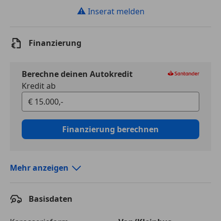
⚠
Inserat melden
Finanzierung
Berechne deinen Autokredit
Kredit ab
Finanzierung berechnen
Mehr anzeigen
Autokredit vergleichen
Basisdaten
Laufzeit
120 Monate
Kreditbetrag
€ 15 000,-