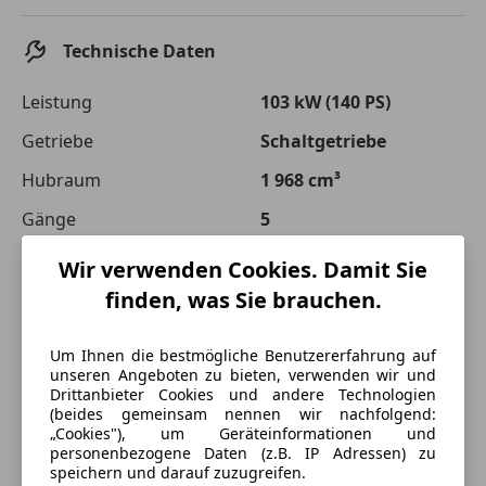
Technische Daten
Leistung
103 kW (140 PS)
Getriebe
Schaltgetriebe
Hubraum
1 968 cm³
Gänge
5
Zylinder
4
Wir verwenden Cookies. Damit Sie
finden, was Sie brauchen.
Um Ihnen die bestmögliche Benutzererfahrung auf
unseren Angeboten zu bieten, verwenden wir und
Drittanbieter Cookies und andere Technologien
(beides gemeinsam nennen wir nachfolgend:
„Cookies"), um Geräteinformationen und
personenbezogene Daten (z.B. IP Adressen) zu
speichern und darauf zuzugreifen.