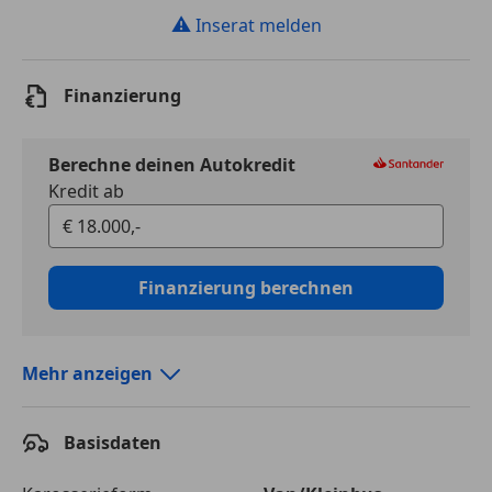
⚠
Inserat melden
Finanzierung
Berechne deinen Autokredit
Kredit ab
Finanzierung berechnen
Mehr anzeigen
Autokredit vergleichen
Basisdaten
Laufzeit
120 Monate
Kreditbetrag
€ 18 000,-