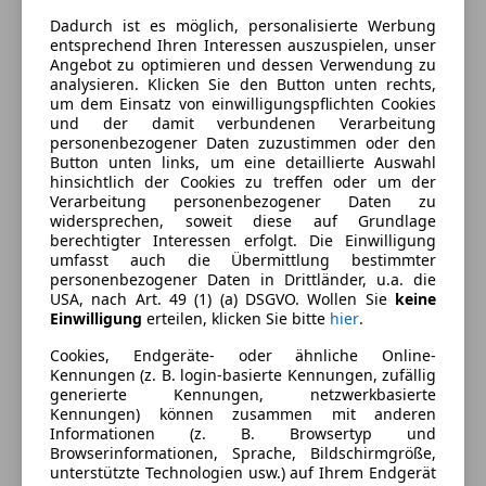
Dadurch ist es möglich, personalisierte Werbung
entsprechend Ihren Interessen auszuspielen, unser
Angebot zu optimieren und dessen Verwendung zu
analysieren. Klicken Sie den Button unten rechts,
um dem Einsatz von einwilligungspflichten Cookies
und der damit verbundenen Verarbeitung
personenbezogener Daten zuzustimmen oder den
Button unten links, um eine detaillierte Auswahl
hinsichtlich der Cookies zu treffen oder um der
Energieverbrauch
Verarbeitung personenbezogener Daten zu
widersprechen, soweit diese auf Grundlage
Schadstoffklasse
Euro 6
berechtigter Interessen erfolgt. Die Einwilligung
umfasst auch die Übermittlung bestimmter
Kraftstoff
Diesel
personenbezogener Daten in Drittländer, u.a. die
USA, nach Art. 49 (1) (a) DSGVO. Wollen Sie
keine
Kraftstoffverbrauch
10,10
l/100 km (komb.)
Einwilligung
erteilen, klicken Sie bitte
hier
.
Cookies, Endgeräte- oder ähnliche Online-
Kennungen (z. B. login-basierte Kennungen, zufällig
Ausstattung
generierte Kennungen, netzwerkbasierte
Kennungen) können zusammen mit anderen
Komfort
Mehr anzeigen
Informationen (z. B. Browsertyp und
Browserinformationen, Sprache, Bildschirmgröße,
Armlehne
unterstützte Technologien usw.) auf Ihrem Endgerät