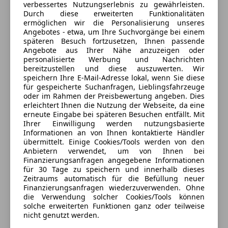
verbessertes Nutzungserlebnis zu gewährleisten.
Durch diese erweiterten Funktionalitäten
4565 Inzersdorf im Kremstal, AT
ermöglichen wir die Personalisierung unseres
Angebotes - etwa, um Ihre Suchvorgänge bei einem
späteren Besuch fortzusetzen, Ihnen passende
Angebote aus Ihrer Nähe anzuzeigen oder
personalisierte Werbung und Nachrichten
Anbieter kontaktieren
bereitzustellen und diese auszuwerten. Wir
speichern Ihre E-Mail-Adresse lokal, wenn Sie diese
Deine Nachricht
für gespeicherte Suchanfragen, Lieblingsfahrzeuge
oder im Rahmen der Preisbewertung angeben. Dies
erleichtert Ihnen die Nutzung der Webseite, da eine
erneute Eingabe bei späteren Besuchen entfällt. Mit
Ihrer Einwilligung werden nutzungsbasierte
Informationen an von Ihnen kontaktierte Händler
übermittelt. Einige Cookies/Tools werden von den
Anbietern verwendet, um von Ihnen bei
Finanzierungsanfragen angegebene Informationen
für 30 Tage zu speichern und innerhalb dieses
Zeitraums automatisch für die Befüllung neuer
Finanzierungsanfragen wiederzuverwenden. Ohne
die Verwendung solcher Cookies/Tools können
3 ähnliche Fahrzeuge gefunden
solche erweiterten Funktionen ganz oder teilweise
Ich erlaube den Händlern dieser
nicht genutzt werden.
Fahrzeuge mich zu kontaktieren.