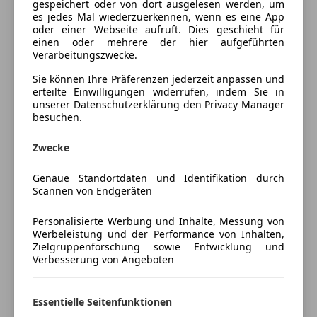
gespeichert oder von dort ausgelesen werden, um
Einparkhilfe
Farbe und Innenausstattung
es jedes Mal wiederzuerkennen, wenn es eine App
Einparkhilfe Sensoren hinten
oder einer Webseite aufruft. Dies geschieht für
Einparkhilfe Sensoren vorne
Außenfarbe
Weiß
einen oder mehrere der hier aufgeführten
Verarbeitungszwecke.
Klimaanlage
Lackierung
Andere
Klimaautomatik
Sie können Ihre Präferenzen jederzeit anpassen und
Schiebetür links
erteilte Einwilligungen widerrufen, indem Sie in
Farbe der
Schwarz
unserer Datenschutzerklärung den Privacy Manager
Schiebetür rechts
Innenausstattung
besuchen.
Unterhaltung/Media
Innenausstattung
Stoff
Zwecke
Bluetooth
Freisprecheinrichtung
Genaue Standortdaten und Identifikation durch
Fahrzeugbeschreibung
Scannen von Endgeräten
Radio
USB
Verkaufe meinen VW Crafter mit 2x Schiebetüren,
Personalisierte Werbung und Inhalte, Messung von
Anhängvorichtung, Pickerl bis 05/27 und Gültiger
Werbeleistung und der Performance von Inhalten,
Sicherheit
Vinjette. Bremsen Neu, VB 18000€,
Zielgruppenforschung sowie Entwicklung und
Verbesserung von Angeboten
ABS
Nichtraucherfahrzeug
Beifahrerairbag
Fahrerairbag
Essentielle Seitenfunktionen
Preisbewertung
Servolenkung