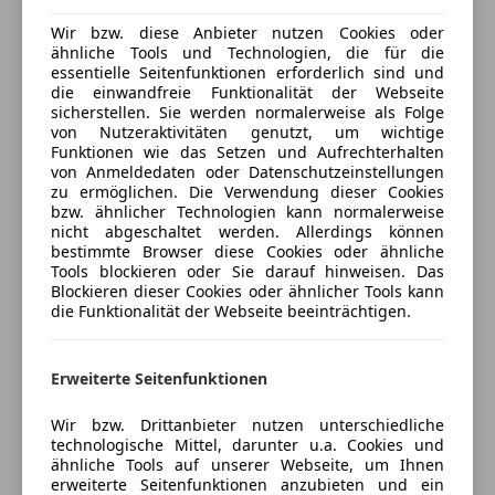
Wegfahrsperre
Wir bzw. diese Anbieter nutzen Cookies oder
Mehr anzeigen
Zentralverriegelung
ähnliche Tools und Technologien, die für die
Zentralverriegelung mit Funkfernbedienung
essentielle Seitenfunktionen erforderlich sind und
die einwandfreie Funktionalität der Webseite
Versicherung
Extras
sicherstellen. Sie werden normalerweise als Folge
von Nutzeraktivitäten genutzt, um wichtige
Allwetterreifen
Funktionen wie das Setzen und Aufrechterhalten
Kfz-Versicherung
von Anmeldedaten oder Datenschutzeinstellungen
Anhängerkupplung
zu ermöglichen. Die Verwendung dieser Cookies
Partikelfilter
bzw. ähnlicher Technologien kann normalerweise
Versicherungsschutz an Ihre Bedürfnisse
nicht abgeschaltet werden. Allerdings können
anpassen
bestimmte Browser diese Cookies oder ähnliche
Tools blockieren oder Sie darauf hinweisen. Das
Freischaden-Gutschein ab Stufe 0
Blockieren dieser Cookies oder ähnlicher Tools kann
die Funktionalität der Webseite beeinträchtigen.
Auto einfach online versichern & Rabatt holen
Erweiterte Seitenfunktionen
Jetzt berechnen
Wir bzw. Drittanbieter nutzen unterschiedliche
technologische Mittel, darunter u.a. Cookies und
ähnliche Tools auf unserer Webseite, um Ihnen
Verkäufer
erweiterte Seitenfunktionen anzubieten und ein
Privat