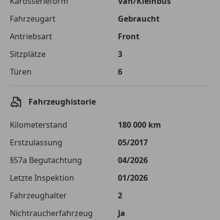
Karosserieform
Van/Kleinbus
Fahrzeugart
Gebraucht
Zu zahlender
€ 28 597,-
Gesamtbetrag
Antriebsart
Front
Einberechnete Gebühren
€ 0,-
Sitzplätze
3
Effektivzinsatz
Türen
10,52 %
6
Sollzinssatz
9,99 %
Fahrzeughistorie
Monatliche Rate
€ 238,31
Kilometerstand
180 000 km
Der Kreditrechner enthält repräsentative Werte, zu denen wir
typischerweise Kredite vergeben. Der Sollzinssatz ist
Erstzulassung
05/2017
bonitätsabhängig. Laufzeit mindestens 12, höchstens 120 Monate.
Gültig für Neukunden bei Online-Abschluss. Erfüllung banküblicher
§57a Begutachtung
04/2026
Bonitätskriterien vorausgesetzt.
Letzte Inspektion
01/2026
Jetzt berechnen
Fahrzeughalter
2
Nichtraucherfahrzeug
Ja