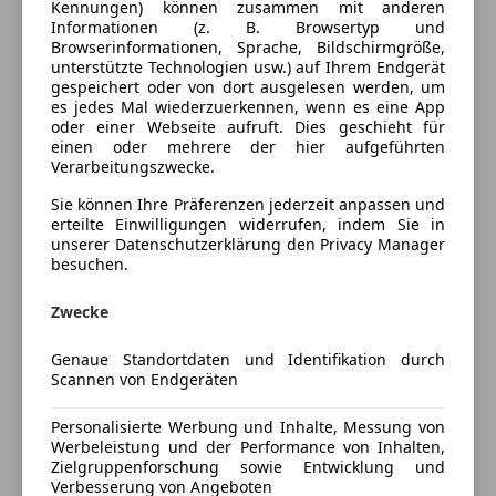
Kennungen) können zusammen mit anderen
Unterhaltung/Media
Lackierung
Andere
Informationen (z. B. Browsertyp und
Browserinformationen, Sprache, Bildschirmgröße,
CD
Farbe der
Grau
unterstützte Technologien usw.) auf Ihrem Endgerät
gespeichert oder von dort ausgelesen werden, um
Radio
Innenausstattung
es jedes Mal wiederzuerkennen, wenn es eine App
oder einer Webseite aufruft. Dies geschieht für
Sicherheit
Innenausstattung
Stoff
einen oder mehrere der hier aufgeführten
Verarbeitungszwecke.
ABS
Beifahrerairbag
Fahrzeugbeschreibung
Sie können Ihre Präferenzen jederzeit anpassen und
Fahrerairbag
erteilte Einwilligungen widerrufen, indem Sie in
unserer Datenschutzerklärung den Privacy Manager
Nebelscheinwerfer
Fahrzeugdaten
besuchen.
Servolenkung
✔️ VW Crafter, BJ 2016
Traktionskontrolle
✔️ 2.0 L Turbodiesel, 103 kW
Zwecke
Zentralverriegelung
✔️ 183.000 km
Zentralverriegelung mit Funkfernbedienung
✔️ Manuelles Getriebe
Genaue Standortdaten und Identifikation durch
Scannen von Endgeräten
✔️ Heckantrieb
Extras
✔️ Diesel
Personalisierte Werbung und Inhalte, Messung von
Gepäckraumabtrennung
✔️ 2 Vorbesitzer
Werbeleistung und der Performance von Inhalten,
Katalysator
✔️ Unfallfrei
Zielgruppenforschung sowie Entwicklung und
Partikelfilter
Verbesserung von Angeboten
✔️ TÜV neu