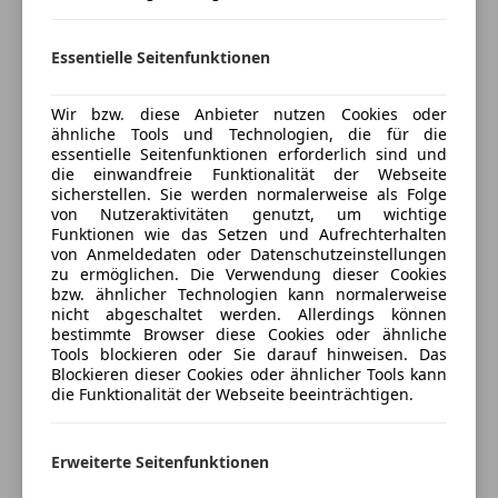
Stahlfelgen
Ausstattung & Wartung
Mehr anzeigen
Winterreifen
✔️ Klimaanlage
Essentielle Seitenfunktionen
✔️ Motoröl erneuert
Preisbewertung
✔️ Differentialöl erneuert
Wir bzw. diese Anbieter nutzen Cookies oder
✔️ Neue Frontscheinwerfer
ähnliche Tools und Technologien, die für die
Mehr anzeigen
Zustand
essentielle Seitenfunktionen erforderlich sind und
die einwandfreie Funktionalität der Webseite
✔️ Technisch guter, gepflegter Zustand
sicherstellen. Sie werden normalerweise als Folge
✔️ Altersbedingte Gebrauchsspuren
von Nutzeraktivitäten genutzt, um wichtige
Versicherung
✔️ Kleine Roststellen
Funktionen wie das Setzen und Aufrechterhalten
von Anmeldedaten oder Datenschutzeinstellungen
✔️ Mehrere Steinschläge in der Frontscheibe
Kfz-Versicherung
zu ermöglichen. Die Verwendung dieser Cookies
✔️ Leichtes Relief einer früheren Firmenaufschrift
bzw. ähnlicher Technologien kann normalerweise
nicht abgeschaltet werden. Allerdings können
Versicherungsschutz an Ihre Bedürfnisse
bestimmte Browser diese Cookies oder ähnliche
Tools blockieren oder Sie darauf hinweisen. Das
anpassen
Blockieren dieser Cookies oder ähnlicher Tools kann
Freischaden-Gutschein ab Stufe 0
die Funktionalität der Webseite beeinträchtigen.
Auto einfach online versichern & Rabatt holen
Erweiterte Seitenfunktionen