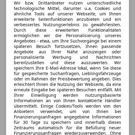
Jetzt berechnen
Wir bzw. Drittanbieter nutzen unterschiedliche
technologische Mittel, darunter u.a. Cookies und
ähnliche Tools auf unserer Webseite, um Ihnen
erweiterte Seitenfunktionen anzubieten und ein
verbessertes Nutzungserlebnis zu gewährleisten.
Verkäufer
Privat
Durch diese erweiterten Funktionalitäten
ermöglichen wir die Personalisierung unseres
3823 Weikertschlag an der Thaya, AT
Angebotes - etwa, um Ihre Suchvorgänge bei einem
späteren Besuch fortzusetzen, Ihnen passende
Angebote aus Ihrer Nähe anzuzeigen oder
Kontakt
personalisierte Werbung und Nachrichten
bereitzustellen und diese auszuwerten. Wir
speichern Ihre E-Mail-Adresse lokal, wenn Sie diese
für gespeicherte Suchanfragen, Lieblingsfahrzeuge
oder im Rahmen der Preisbewertung angeben. Dies
Anbieter kontaktieren
erleichtert Ihnen die Nutzung der Webseite, da eine
erneute Eingabe bei späteren Besuchen entfällt. Mit
Deine Nachricht
Ihrer Einwilligung werden nutzungsbasierte
Informationen an von Ihnen kontaktierte Händler
übermittelt. Einige Cookies/Tools werden von den
Anbietern verwendet, um von Ihnen bei
Finanzierungsanfragen angegebene Informationen
für 30 Tage zu speichern und innerhalb dieses
Zeitraums automatisch für die Befüllung neuer
Finanzierungsanfragen wiederzuverwenden. Ohne