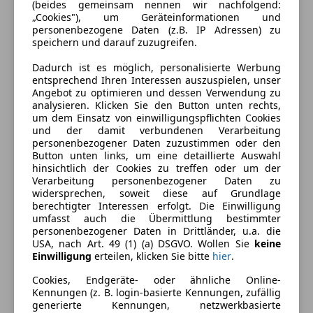
(beides gemeinsam nennen wir nachfolgend:
„Cookies"), um Geräteinformationen und
personenbezogene Daten (z.B. IP Adressen) zu
speichern und darauf zuzugreifen.
Energieverbrauch
Dadurch ist es möglich, personalisierte Werbung
entsprechend Ihren Interessen auszuspielen, unser
Angebot zu optimieren und dessen Verwendung zu
Schadstoffklasse
Euro 4
analysieren. Klicken Sie den Button unten rechts,
um dem Einsatz von einwilligungspflichten Cookies
Kraftstoff
Diesel
und der damit verbundenen Verarbeitung
personenbezogener Daten zuzustimmen oder den
Kraftstoffverbrauch
10,10
l/100 km (komb.)
Button unten links, um eine detaillierte Auswahl
hinsichtlich der Cookies zu treffen oder um der
Verarbeitung personenbezogener Daten zu
Ausstattung
widersprechen, soweit diese auf Grundlage
berechtigter Interessen erfolgt. Die Einwilligung
umfasst auch die Übermittlung bestimmter
Komfort
Mehr anzeigen
personenbezogener Daten in Drittländer, u.a. die
USA, nach Art. 49 (1) (a) DSGVO. Wollen Sie
keine
Elektrische Fensterheber
Einwilligung
erteilen, klicken Sie bitte
hier
.
Elektrische Seitenspiegel
Farbe und Innenausstattung
Cookies, Endgeräte- oder ähnliche Online-
Klimaanlage
Kennungen (z. B. login-basierte Kennungen, zufällig
Tempomat
Außenfarbe
Weiß
generierte Kennungen, netzwerkbasierte