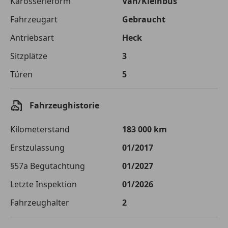
Karosserieform
Van/Kleinbus
Fahrzeugart
Gebraucht
Zu zahlender
€ 22 243,-
Gesamtbetrag
Antriebsart
Heck
Einberechnete Gebühren
€ 0,-
Sitzplätze
3
Effektivzinsatz
Türen
10,52 %
5
Sollzinssatz
9,99 %
Fahrzeughistorie
Monatliche Rate
€ 185,36
Kilometerstand
183 000 km
Der Kreditrechner enthält repräsentative Werte, zu denen wir
typischerweise Kredite vergeben. Der Sollzinssatz ist
Erstzulassung
01/2017
bonitätsabhängig. Laufzeit mindestens 12, höchstens 120 Monate.
Gültig für Neukunden bei Online-Abschluss. Erfüllung banküblicher
§57a Begutachtung
01/2027
Bonitätskriterien vorausgesetzt.
Letzte Inspektion
01/2026
Jetzt berechnen
Fahrzeughalter
2