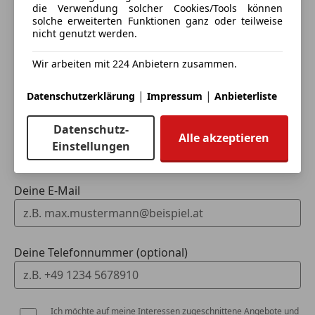
die Verwendung solcher Cookies/Tools können
solche erweiterten Funktionen ganz oder teilweise
nicht genutzt werden.
3 ähnliche Fahrzeuge gefunden
Wir arbeiten mit 224 Anbietern zusammen.
Ich erlaube den Händlern dieser
Fahrzeuge mich zu kontaktieren.
|
|
Datenschutzerklärung
Impressum
Anbieterliste
Dein Name
Datenschutz-
Alle akzeptieren
Einstellungen
Deine E-Mail
Deine Telefonnummer (optional)
Ich möchte auf meine Interessen zugeschnittene Angebote und