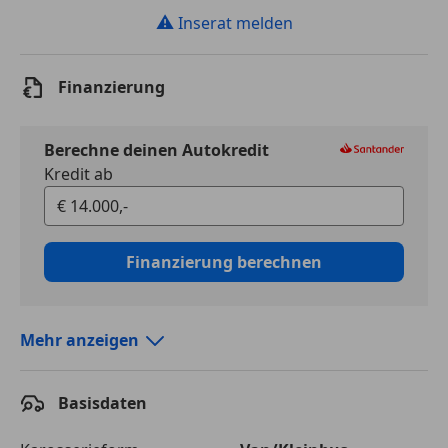
⚠
Inserat melden
Finanzierung
Berechne deinen Autokredit
Kredit ab
Finanzierung berechnen
Mehr anzeigen
Autokredit vergleichen
Basisdaten
Laufzeit
120 Monate
Kreditbetrag
€ 14 000,-