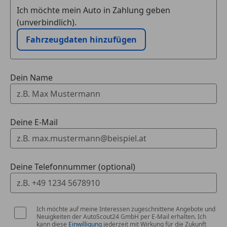
Ich möchte mein Auto in Zahlung geben
Rückfahrwarner akustisch abschaltbar (Warnsignal
(unverbindlich).
außen)
Geschwindigkeits-Regelanlage (Tempomat) inkl.
Fahrzeugdaten hinzufügen
Geschwindigkeits-Begrenzeranlage
Schiebetür Lade-/Fahrgastraum rechts
Berganfahr-Assistent
Dein Name
Markierungsleuchten seitlich
Multifunktionsanzeige Premium (Farbdisplay)
Nebelscheinwerfer mit integriertem Abbiegelicht
Nebelschlussleuchte
Deine E-Mail
Radioempfang digital (DAB+)
Scheibenwaschdüsen beheizt
Scheinwerfer-Reinigungsanlage (SRA)
Deine Telefonnummer (optional)
Servolenkung elektro-mechanisch
Sitze im Fahrerhaus: Beifahrerdoppelsitz mit
Stau-/Ablagefach und Rückenlehne zum Ablagetisch
klappbar
Ich möchte auf meine Interessen zugeschnittene Angebote und
Neuigkeiten der AutoScout24 GmbH per E-Mail erhalten. Ich
Sitze im Fahrerhaus: Fahrer- und Beifahrersitz
kann diese
Einwilligung
jederzeit mit Wirkung für die Zukunft