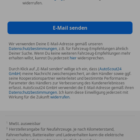
heizbar
widerrufen.
Sitze im Fahrerhaus: Fahrersitz Komfort Plus
Steckdose 230V im Fahrerhaus
Steckdosen (12V-Anschluß) im Fahrerhaus
E-Mail senden
Steckdosen (12V-Anschluß) im Lade-/Fahrgastraum
Stoßfänger vorn in Grau
Wir verwenden Deine E-Mail-Adresse gemäß unseren
Trittstufe hinten in Stoßfänger integriert
Datenschutzbestimmungen
, z.B. für Fahrzeug-Empfehlungen ähnlich
Deiner Suche. Wenn Du keine weiteren Fahrzeug-Empfehlungen mehr
Verzurrösen Laderaum
erhalten willst, kannst Du jederzeit
hier
widersprechen.
Warnanlage für Sicherheitsgurt (Fahrerseite)
Durch Klick auf „E-Mail senden“ willige ich ein, dass (
AutoScout24
Wegfahrsperre (elektronisch)
GmbH
) meine Nachricht zwischenspeichert, an den Händler sowie ggf.
Zentralverriegelung mit Fernbedienung und
seine Kooperationspartner weiterleitet und bestimmte Performance-
Parameter des Händlers zur Verbesserung des Kundenerlebnisses
Innenbetätigung
erfasst. AutoScout24 GmbH verwendet die E-Mail-Adresse gemäß ihren
Datenschutzbestimmungen
. Ich kann diese Einwilligung jederzeit mit
Wirkung für die Zukunft
widerrufen
.
MwSt. ausweisbar
Herstellerangabe für Neufahrzeuge. Je nach Kilometerstand,
Fahrverhalten, Batteriealter und Ladeverhalten kann die elektrische