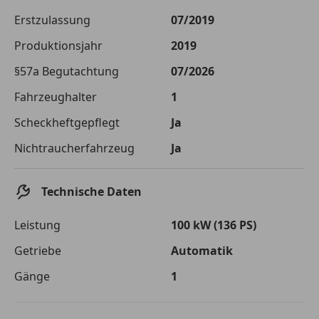
Die tatsächlichen Konditionen sind abhängig von Ihrer Bonität sowie
Erstzulassung
07/2019
von der von Ihnen gewählten Bank. Rückzahlungszeitraum 1-10
Jahre. Zinsspanne Sollzinssatz: 2,90% - 14,90%.
Produktionsjahr
2019
Jetzt berechnen
§57a Begutachtung
07/2026
Fahrzeughalter
1
Scheckheftgepflegt
Ja
Nichtraucherfahrzeug
Ja
Technische Daten
Leistung
100 kW (136 PS)
Getriebe
Automatik
Gänge
1