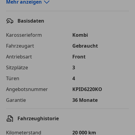
Autokredit-Rechner von durchblicker.at
Mehr anzeigen
Einfach Rate berechnen und günstige Konditionen
finden!
Basisdaten
Autokredit vergleichen
Karosserieform
Kombi
Laufzeit
120 Monate
Fahrzeugart
Gebraucht
Antriebsart
Front
Kreditbetrag
€ 25 000,-
Sitzplätze
3
Zu zahlender
€ 35 220,-
Gesamtbetrag
Türen
4
Einberechnete Gebühren
€ 0,-
Angebotsnummer
KPID6220KO
Garantie
36 Monate
Effektivzinsatz
7,50 %
Sollzinssatz
7,25 %
Fahrzeughistorie
Monatliche Rate
€ 293,50
Kilometerstand
20 000 km