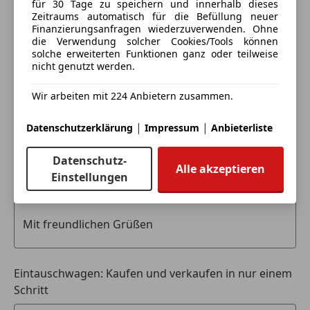
Markus Reiter
für 30 Tage zu speichern und innerhalb dieses
Wärmepumpe
Zeitraums automatisch für die Befüllung neuer
Fernlichtregulierung (Light Assist)
Finanzierungsanfragen wiederzuverwenden. Ohne
Alle Fahrzeuge des Anbieters
die Verwendung solcher Cookies/Tools können
Seitenwind-Assistent, Spurhalteassistent (Lane Assist)
solche erweiterten Funktionen ganz oder teilweise
Umfeldbeobachtungssystem (Front Assist) mit City-
nicht genutzt werden.
Notbremsfunktion
Anbieter kontaktieren
Frontscheibe heizbar
Wir arbeiten mit 224 Anbietern zusammen.
Rückfahrkamera-Einparkhilfe vorn und hinten mit
Deine Nachricht
|
|
aktivem Flankenschutz
Datenschutzerklärung
Impressum
Anbieterliste
Scheinwerfer LED-Leuchtweitenregelung
Datenschutz-
automatisch
Alle akzeptieren
Einstellungen
Schnellladevorrichtung (CCS-Ladedose)
Sitze im Fahrerhaus: Fahrer- und Beifahrersitz
heizbar
Sitze im Fahrerhaus: Fahrersitz Komfort Plus
Innenleuchten im Fahrerhaus/Lade-/FG-Raum: LED
Lenkrad mit Multifunktion
Eintauschwagen: Kaufen und verkaufen in nur einem
Lenksäule (Lenkrad) verstellbar
Schritt
LKW-Zulassung, Radstand 3640 mm, Zul.
Gesamtgewicht 3,50 t