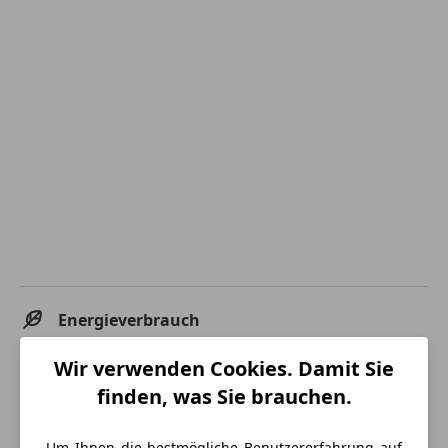
Energieverbrauch
Kraftstoff
Elektro
Wir verwenden Cookies. Damit Sie
finden, was Sie brauchen.
Elektrische Reichweite
133 km
CO₂-Emissionen
1 g/km (komb.)
Um Ihnen die bestmögliche Benutzererfahrung auf