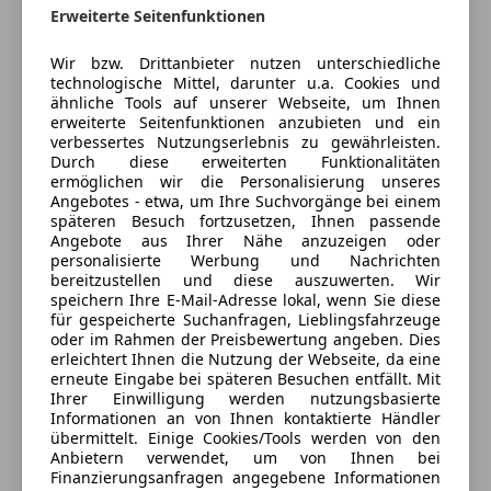
Erweiterte Seitenfunktionen
Scharniere für Hecktüren mit Öffnungswinkel
Jetzt berechnen
Innenspiegel automatisch abblendend
vergrößert 564,00 €
Scheinwerferreinigung
Wir bzw. Drittanbieter nutzen unterschiedliche
Verzurrschienen im Laderaum - an Seitenwand oben
Schiebetür
technologische Mittel, darunter u.a. Cookies und
(unterhalb Dach) 204,00 €
ähnliche Tools auf unserer Webseite, um Ihnen
Verkäufer
Händler
erweiterte Seitenfunktionen anzubieten und ein
Verzurrschienen im Laderaum - an Seitenwand,
verbessertes Nutzungserlebnis zu gewährleisten.
Trennwand und Dachspriegel 684,00 €
Durch diese erweiterten Funktionalitäten
Auto Reiter GmbH
Fahrassistenz-System: Verkehrszeichenerkennung
ermöglichen wir die Personalisierung unseres
Angebotes - etwa, um Ihre Suchvorgänge bei einem
354,00 €
4,5
Sterne
Sternebewertung 4.5 von 5
späteren Besuch fortzusetzen, Ihnen passende
(88% Weiterempfehlungen)
Angebote aus Ihrer Nähe anzuzeigen oder
Anbieter auf AutoScout24 seit 2009
personalisierte Werbung und Nachrichten
bereitzustellen und diese auszuwerten. Wir
Showroom
speichern Ihre E-Mail-Adresse lokal, wenn Sie diese
für gespeicherte Suchanfragen, Lieblingsfahrzeuge
Geschlossen
oder im Rahmen der Preisbewertung angeben. Dies
erleichtert Ihnen die Nutzung der Webseite, da eine
Öffnet um 9:00
erneute Eingabe bei späteren Besuchen entfällt. Mit
Sportstraße 2
,
Ihrer Einwilligung werden nutzungsbasierte
4142 Hofkirchen im Mühlkreis, AT
Informationen an von Ihnen kontaktierte Händler
übermittelt. Einige Cookies/Tools werden von den
---
Anbietern verwendet, um von Ihnen bei
Kontakt
Finanzierungsanfragen angegebene Informationen
Heizungs-Klimaautomatik / Climatronic /