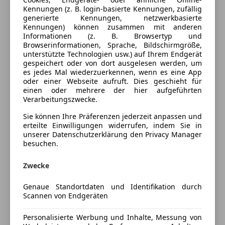
Einparkhilfe Rückfahrkamera
Farbe und Innenausstattung
Kennungen (z. B. login-basierte Kennungen, zufällig
Einparkhilfe Sensoren hinten
generierte Kennungen, netzwerkbasierte
Kennungen) können zusammen mit anderen
Einparkhilfe Sensoren vorne
Außenfarbe
Weiß
Informationen (z. B. Browsertyp und
Elektrische Fensterheber
Browserinformationen, Sprache, Bildschirmgröße,
Farbe laut Hersteller
Candy White
Elektrische Seitenspiegel
unterstützte Technologien usw.) auf Ihrem Endgerät
gespeichert oder von dort ausgelesen werden, um
Klimaanlage
Lackierung
Andere
es jedes Mal wiederzuerkennen, wenn es eine App
Klimaautomatik
oder einer Webseite aufruft. Dies geschieht für
Multifunktionslenkrad
einen oder mehrere der hier aufgeführten
Fahrzeugbeschreibung
Verarbeitungszwecke.
Navigationssystem
Regensensor
Sie können Ihre Präferenzen jederzeit anpassen und
1. Besitz, Servicegepflegt -Service neu- Top Zustand,
Sitzheizung
erteilte Einwilligungen widerrufen, indem Sie in
sehr gepflegt, unfallfrei, Ehem. LP. € 73.557.-
unserer Datenschutzerklärung den Privacy Manager
Tempomat
besuchen.
Der Akku dieses Stromers hat noch
Unterhaltung/Media
Herstellergarantie bis 07/2027 bzw. 160.000 km
Zwecke
12/24/36M Auto Reiter GW-Garantie lt den jew.
Android Auto
Garantie Bedienungen gegen Aufpreis möglich
Apple CarPlay
Genaue Standortdaten und Identifikation durch
Laderaum Abmessungen: *Länge: 320cm *Höhe:
Scannen von Endgeräten
Bluetooth
180cm Nutzlast: ca. 853 kg
Bordcomputer
-Schnellladevorrichtung (CCS-Ladedose)
Personalisierte Werbung und Inhalte, Messung von
CD