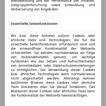
Werbeleistung und der Performance von Inhalten,
- Ladekabel Schuko
Freisprecheinrichtung
Zielgruppenforschung sowie Entwicklung und
WLTP-Werte:
Mehr anzeigen
Verbesserung von Angeboten
Radio
Reichweite kombiniert: 113-115 km
Sicherheit
Reichweite Stadt: 152-171 km
Preisbewertung
Essentielle Seitenfunktionen
Verbrauch kombiniert: 29,8-29,1 kWh/100 km
ABS
Verbrauch Stadt: 20,8 kWh/100 km
Abstandswarner
Mehr anzeigen
Wir bzw. diese Anbieter nutzen Cookies oder
Beifahrerairbag
ähnliche Tools und Technologien, die für die
Doppelboden herausnehmbar bzw. auch nur hintere
ESP
essentielle Seitenfunktionen erforderlich sind und
Hälfte möglich
die einwandfreie Funktionalität der Webseite
Fahrerairbag
Versicherung
sicherstellen. Sie werden normalerweise als Folge
Extras laut DAT
Kopfairbag
von Nutzeraktivitäten genutzt, um wichtige
Türscharniere vorn links verstärkt 78,00 €
LED-Scheinwerfer
Kfz-Versicherung
Funktionen wie das Setzen und Aufrechterhalten
Stoßfänger vorn in Grau mit Blende in Wagenfarbe -
von Anmeldedaten oder Datenschutzeinstellungen
Nebelscheinwerfer
zu ermöglichen. Die Verwendung dieser Cookies
Fahrtenschreiber digital 846,00 €
Servolenkung
Versicherungsschutz an Ihre Bedürfnisse
bzw. ähnlicher Technologien kann normalerweise
Armaturentafel mit Zusatzkonsole 73,00 €
Tagfahrlicht
nicht abgeschaltet werden. Allerdings können
anpassen
Bodenbelag im Laderaum Holz 732,00 €
bestimmte Browser diese Cookies oder ähnliche
Traktionskontrolle
Freischaden-Gutschein ab Stufe 0
Tools blockieren oder Sie darauf hinweisen. Das
Einstiegsgriff an Hecksäule hinten links -
Wegfahrsperre
Blockieren dieser Cookies oder ähnlicher Tools kann
Einstiegsgriff an Hecksäule hinten rechts -
Auto einfach online versichern & Rabatt holen
Zentralverriegelung
die Funktionalität der Webseite beeinträchtigen.
Verkleidung im Lade-/FG-Raum: Holz hoch 696,00 €
Extras
Sitzbezug / Polsterung: Robustsitzbezüge 172,00 €