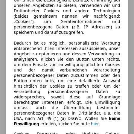
unseren Angeboten zu bieten, verwenden wir und
Energieeffizienzklasse
A+
Drittanbieter Cookies und andere Technologien
(beides gemeinsam nennen wir nachfolgend:
CO₂-Effizienz
Auf der Grundlage der
„Cookies"), um Geräteinformationen und
gemessenen CO₂-Emissionen
personenbezogene Daten (z.B. IP Adressen) zu
unter Berücksichtigung der
speichern und darauf zuzugreifen.
Masse des Fahrzeugs
ermittelt.
Dadurch ist es möglich, personalisierte Werbung
entsprechend Ihren Interessen auszuspielen, unser
Angebot zu optimieren und dessen Verwendung zu
analysieren. Klicken Sie den Button unten rechts,
um dem Einsatz von einwilligungspflichten Cookies
und der damit verbundenen Verarbeitung
personenbezogener Daten zuzustimmen oder den
Button unten links, um eine detaillierte Auswahl
hinsichtlich der Cookies zu treffen oder um der
Verarbeitung personenbezogener Daten zu
widersprechen, soweit diese auf Grundlage
berechtigter Interessen erfolgt. Die Einwilligung
Ausstattung
umfasst auch die Übermittlung bestimmter
personenbezogener Daten in Drittländer, u.a. die
Komfort
USA, nach Art. 49 (1) (a) DSGVO. Wollen Sie
keine
Mehr anzeigen
Einwilligung
erteilen, klicken Sie bitte
hier
.
Einparkhilfe
Cookies, Endgeräte- oder ähnliche Online-