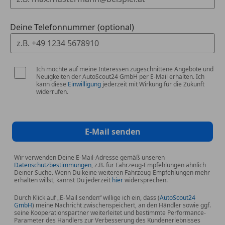
Irrtum und Zwischenverkauf vorbehalten.
Alle Angaben ohne Gewähr!!!!
Deine Telefonnummer (optional)
Alle unsere Fahrzeuge werden in unseren
hauseigenem Meisterbetrieb geprüft.
Alle Inspektionen und Wartungsarbeiten werden vor
Ich möchte auf meine Interessen zugeschnittene Angebote und
Übergabe durchgeführt.
Neuigkeiten der AutoScout24 GmbH per E-Mail erhalten. Ich
Sie können gerne vor dem Kauf eine Probefahrt
kann diese
Einwilligung
jederzeit mit Wirkung für die Zukunft
widerrufen.
machen.
Für ein unverbindliches Finanzierungsangebot stehen
wir Ihnen gerne zu Verfügung.
Gerne nehmen wir Ihnen Gebrauchtwagen
E-Mail senden
Inzahlungnahme, zu besten Preisen.
Wir verwenden Deine E-Mail-Adresse gemäß unseren
Datenschutzbestimmungen
, z.B. für Fahrzeug-Empfehlungen ähnlich
Deiner Suche. Wenn Du keine weiteren Fahrzeug-Empfehlungen mehr
Wir freuen uns auf Ihr kommen.
erhalten willst, kannst Du jederzeit
hier
widersprechen.
Durch Klick auf „E-Mail senden“ willige ich ein, dass (
AutoScout24
GmbH
) meine Nachricht zwischenspeichert, an den Händler sowie ggf.
seine Kooperationspartner weiterleitet und bestimmte Performance-
Parameter des Händlers zur Verbesserung des Kundenerlebnisses