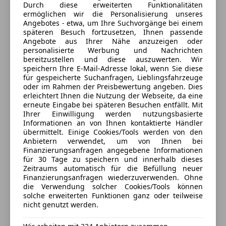
Sportsitze
Automobil-,
Durch diese erweiterten Funktionalitäten
Touchscreen
ermöglichen wir die Personalisierung unseres
Sportwagen
- und Gebrauchtwagenvertrieb tätig.
-
Geschlossen
Angebotes - etwa, um Ihre Suchvorgänge bei einem
Tuning
Wir haben 200 Fahrzeuge sofort verfügbar.
-
Öffnet um 8:00 Mo.
späteren Besuch fortzusetzen, Ihnen passende
Finanzierung bis zu
120 Monaten
ohne Anzahlung
Schwefel 28
,
Angebote aus Ihrer Nähe anzuzeigen oder
6850 Dornbirn, AT
personalisierte Werbung und Nachrichten
möglich.- Gebrauchtwagengarantie bis zu
36
bereitzustellen und diese auszuwerten. Wir
Monaten
möglich.
- Eigener Werkstattbetrieb.
-
speichern Ihre E-Mail-Adresse lokal, wenn Sie diese
Kontakt
Abholservice vom
Flughafen & Bahnhof
auf Anfrage.
für gespeicherte Suchanfragen, Lieblingsfahrzeuge
oder im Rahmen der Preisbewertung angeben. Dies
- Österreichweite Zustellung gegen Aufpreis möglich.
Muhammed Aksoy
erleichtert Ihnen die Nutzung der Webseite, da eine
- Gerne nehmen wir Ihren
Gebrauchtwagen
in
erneute Eingabe bei späteren Besuchen entfällt. Mit
Zahlung zu besten Preisen.
Ihrer Einwilligung werden nutzungsbasierte
Alle Fahrzeuge des Anbieters
Informationen an von Ihnen kontaktierte Händler
- Gerne erstellen wir Ihnen ein individuell
übermittelt. Einige Cookies/Tools werden von den
angepasstes
Leasing- und Finanzierungsangebot
Anbietern verwendet, um von Ihnen bei
per E-Mail oder per Fax. Sprechen Sie uns an!
Anbieter kontaktieren
Finanzierungsanfragen angegebene Informationen
für 30 Tage zu speichern und innerhalb dieses
- Für den Kauf benötigen wir lediglich Ihren
Zeitraums automatisch für die Befüllung neuer
Deine Nachricht
aktuellen Lohnzettel und Ausweis.
Bei uns ist es
Finanzierungsanfragen wiederzuverwenden. Ohne
unkompliziert.
die Verwendung solcher Cookies/Tools können
solche erweiterten Funktionen ganz oder teilweise
- Finden Sie weitere attraktive Angebote unter
nicht genutzt werden.
www.ta-autoshop.at.
- Sie können gerne vor dem Kauf eine Probefahrt