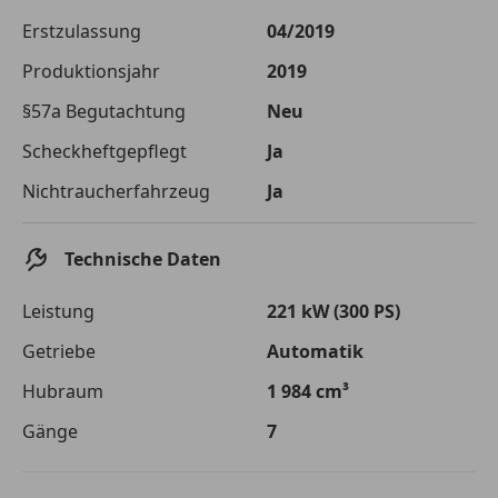
Die tatsächlichen Konditionen sind abhängig von Ihrer Bonität sowie
Erstzulassung
04/2019
von der von Ihnen gewählten Bank. Rückzahlungszeitraum 1-10
Jahre. Zinsspanne Sollzinssatz: 2,90% - 14,90%.
Produktionsjahr
2019
Jetzt berechnen
§57a Begutachtung
Neu
Scheckheftgepflegt
Ja
Nichtraucherfahrzeug
Ja
Technische Daten
Leistung
221 kW (300 PS)
Getriebe
Automatik
Hubraum
1 984 cm³
Gänge
7