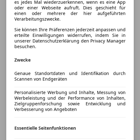
es jedes Mal wiederzuerkennen, wenn es eine App
Apple CarPlay
www.ta-autoshop.at
oder einer Webseite aufruft. Dies geschieht für
Bluetooth
einen oder mehrere der hier aufgeführten
Bordcomputer
Verarbeitungszwecke.
Navigation
DAB-Radio
Sie können Ihre Präferenzen jederzeit anpassen und
Freisprecheinrichtung
19Zoll-Alufelgen
erteilte Einwilligungen widerrufen, indem Sie in
Soundsystem
unserer Datenschutzerklärung den Privacy Manager
besuchen.
USB
Spiegel-Paket
W-Lan / Wifi Hotspot
*Fernlicht-Assistent
Zwecke
Light Assist
Mehr anzeigen
Sicherheit
*Ambiente-Beleuchtung
Genaue Standortdaten und Identifikation durch
ABS
Scannen von Endgeräten
Heckspoiler
Preisbewertung
Alarmanlage
*Multifunktionslenkrad
Personalisierte Werbung und Inhalte, Messung von
Beifahrerairbag
*Freisprecheinrichtung
Werbeleistung und der Performance von Inhalten,
Mehr anzeigen
ESP
Schaltwippen
Zielgruppenforschung sowie Entwicklung und
Fahrerairbag
*Bordcomputer
Verbesserung von Angeboten
Geschwindigkeits-begrenzungsanlage
*Bluetooth
Versicherung
Isofix
Apple Carplay
Essentielle Seitenfunktionen
LED-Scheinwerfer
*Android auto
Kfz-Versicherung
LED-Tagfahrlicht
Mirror Link