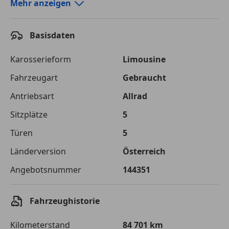
Autokredit-Rechner von durchblicker.at
Mehr anzeigen
Einfach Rate berechnen und günstige Konditionen
finden!
Basisdaten
Autokredit vergleichen
Karosserieform
Limousine
Laufzeit
120 Monate
Fahrzeugart
Gebraucht
Antriebsart
Allrad
Kreditbetrag
€ 31 500,-
Sitzplätze
5
Zu zahlender
€ 44 377,-
Gesamtbetrag
Türen
5
Einberechnete Gebühren
€ 0,-
Länderversion
Österreich
Angebotsnummer
144351
Effektivzinsatz
7,50 %
Sollzinssatz
7,25 %
Fahrzeughistorie
Monatliche Rate
€ 369,81
Kilometerstand
84 701 km