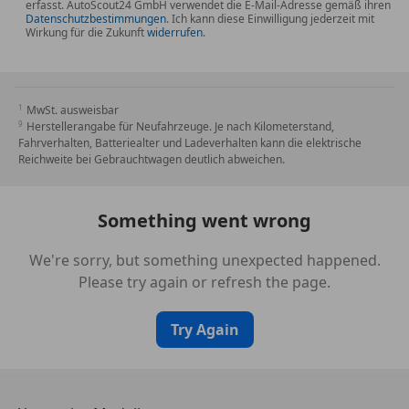
Irrtum und Zwischenverkauf vorbehalten.
erfasst. AutoScout24 GmbH verwendet die E-Mail-Adresse gemäß ihren
Datenschutzbestimmungen
. Ich kann diese Einwilligung jederzeit mit
Wirkung für die Zukunft
widerrufen
.
MwSt. ausweisbar
Herstellerangabe für Neufahrzeuge. Je nach Kilometerstand,
Fahrverhalten, Batteriealter und Ladeverhalten kann die elektrische
Reichweite bei Gebrauchtwagen deutlich abweichen.
Something went wrong
We're sorry, but something unexpected happened.
Please try again or refresh the page.
Try Again