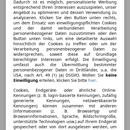
Dadurch ist es möglich, personalisierte Werbung
Ausstattung
entsprechend Ihren Interessen auszuspielen, unser
Angebot zu optimieren und dessen Verwendung zu
analysieren. Klicken Sie den Button unten rechts,
Komfort
Mehr anzeigen
um dem Einsatz von einwilligungspflichten Cookies
und der damit verbundenen Verarbeitung
Armlehne
personenbezogener Daten zuzustimmen oder den
Einparkhilfe
Farbe und Innenausstattung
Button unten links, um eine detaillierte Auswahl
Einparkhilfe Sensoren hinten
hinsichtlich der Cookies zu treffen oder um der
Verarbeitung personenbezogener Daten zu
Einparkhilfe Sensoren vorne
Außenfarbe
Grau
widersprechen, soweit diese auf Grundlage
Elektrische Fensterheber
berechtigter Interessen erfolgt. Die Einwilligung
Farbe laut Hersteller
Grau
Elektrische Seitenspiegel
umfasst auch die Übermittlung bestimmter
personenbezogener Daten in Drittländer, u.a. die
Klimaautomatik
Farbe der
Schwarz
USA, nach Art. 49 (1) (a) DSGVO. Wollen Sie
keine
Lederausstattung
Innenausstattung
Einwilligung
erteilen, klicken Sie bitte
hier
.
Lederlenkrad
Innenausstattung
Vollleder
Cookies, Endgeräte- oder ähnliche Online-
Multifunktionslenkrad
Kennungen (z. B. login-basierte Kennungen, zufällig
Navigationssystem
generierte Kennungen, netzwerkbasierte
Sitzheizung
Kennungen) können zusammen mit anderen
Fahrzeugbeschreibung
Informationen (z. B. Browsertyp und
Unterhaltung/Media
Browserinformationen, Sprache, Bildschirmgröße,
Dynaudio Excite Soundsystem
unterstützte Technologien usw.) auf Ihrem Endgerät
Android Auto
gespeichert oder von dort ausgelesen werden, um