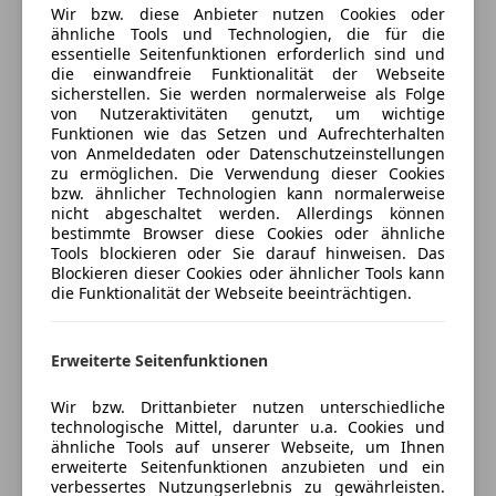
Wir bzw. diese Anbieter nutzen Cookies oder
Müdigkeitswarnsystem
*USB-Anschluss
ähnliche Tools und Technologien, die für die
Versicherungsschutz an Ihre Bedürfnisse
Reifendruckkontrollsystem
*Armlehne
essentielle Seitenfunktionen erforderlich sind und
anpassen
Servolenkung
die einwandfreie Funktionalität der Webseite
Lederausstattung
sicherstellen. Sie werden normalerweise als Folge
Traktionskontrolle
Freischaden-Gutschein ab Stufe 0
*Sitzheizung
von Nutzeraktivitäten genutzt, um wichtige
Voll-LED Scheinwerfer
TOP-Sportsitze
Funktionen wie das Setzen und Aufrechterhalten
Auto einfach online versichern & Rabatt holen
Zentralverriegelung
von Anmeldedaten oder Datenschutzeinstellungen
*Sportfahrwerk
zu ermöglichen. Die Verwendung dieser Cookies
*Isofix
Extras
bzw. ähnlicher Technologien kann normalerweise
*Umklappbare SItze
Jetzt berechnen
nicht abgeschaltet werden. Allerdings können
Alufelgen
bestimmte Browser diese Cookies oder ähnliche
LED-Scheinwerfer
Tools blockieren oder Sie darauf hinweisen. Das
Ambientebeleuchtung
*LED Tagfahrlicht
Blockieren dieser Cookies oder ähnlicher Tools kann
E10-geeignet
*Licht und Sicht Paket
die Funktionalität der Webseite beeinträchtigen.
Verkäufer
Händler
Gepäckraumabtrennung
Parksensor Vorne und Hinten
Innenspiegel automatisch abblendend
*Servicegepflegt
Erweiterte Seitenfunktionen
Schaltwippen
T und A Autoshop GmbH
Unser Service für Sie:Kontaktieren Sie uns auch
Scheinwerferreinigung
gerne über WhatsApp unter der Nummer +43
5
Sterne
Wir bzw. Drittanbieter nutzen unterschiedliche
Sternebewertung 5 von 5
Sommerreifen
6508888915.
(97% Weiterempfehlungen)
technologische Mittel, darunter u.a. Cookies und
Sportfahrwerk
ähnliche Tools auf unserer Webseite, um Ihnen
Anbieter auf AutoScout24 seit 2007
erweiterte Seitenfunktionen anzubieten und ein
Sportpaket
- Wir sind seit über
18 Jahren
im exklusiven
verbessertes Nutzungserlebnis zu gewährleisten.
Zentrale