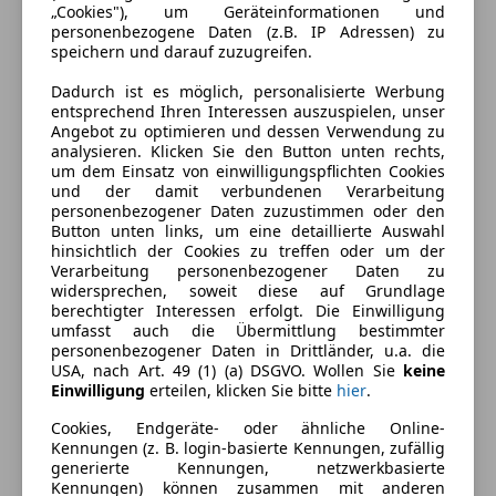
„Cookies"), um Geräteinformationen und
personenbezogene Daten (z.B. IP Adressen) zu
Schadstoffklasse
Euro 4
speichern und darauf zuzugreifen.
Kraftstoff
Diesel
Dadurch ist es möglich, personalisierte Werbung
entsprechend Ihren Interessen auszuspielen, unser
Kraftstoffverbrauch
5,80
l/100 km (komb.)
Angebot zu optimieren und dessen Verwendung zu
analysieren. Klicken Sie den Button unten rechts,
CO₂-Emissionen
157 g/km (komb.)
um dem Einsatz von einwilligungspflichten Cookies
und der damit verbundenen Verarbeitung
personenbezogener Daten zuzustimmen oder den
Button unten links, um eine detaillierte Auswahl
Ausstattung
hinsichtlich der Cookies zu treffen oder um der
Verarbeitung personenbezogener Daten zu
Komfort
widersprechen, soweit diese auf Grundlage
Mehr anzeigen
berechtigter Interessen erfolgt. Die Einwilligung
Armlehne
umfasst auch die Übermittlung bestimmter
personenbezogener Daten in Drittländer, u.a. die
Beheizbare Frontscheibe
Farbe und Innenausstattung
USA, nach Art. 49 (1) (a) DSGVO. Wollen Sie
keine
Elektrische Fensterheber
Einwilligung
erteilen, klicken Sie bitte
hier
.
Elektrische Seitenspiegel
Außenfarbe
Schwarz
Cookies, Endgeräte- oder ähnliche Online-
Getönte Scheiben
Kennungen (z. B. login-basierte Kennungen, zufällig
Lackierung
Metallic
Klimaanlage
generierte Kennungen, netzwerkbasierte
Kennungen) können zusammen mit anderen
Klimaautomatik
Farbe der
Schwarz