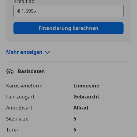
Kredit ab
Finanzierung berechnen
Mehr anzeigen
Autokredit vergleichen
Basisdaten
Laufzeit
120 Monate
Kreditbetrag
€ 1 599,-
Karosserieform
Limousine
Fahrzeugart
Gebraucht
Zu zahlender
€ 2 540,-
Gesamtbetrag
Antriebsart
Allrad
Einberechnete Gebühren
€ 0,-
Sitzplätze
5
Effektivzinsatz
Türen
10,52 %
5