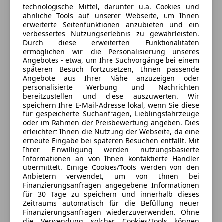
Wir kaufen auch Ihr altes Auto ab
technologische Mittel, darunter u.a. Cookies und
Verkäufer
Händler
ähnliche Tools auf unserer Webseite, um Ihnen
erweiterte Seitenfunktionen anzubieten und ein
Ankauf/Verkauf/Tausch/Vermittlung
verbessertes Nutzungserlebnis zu gewährleisten.
R.M.T.Z. Autohandel e.U.
Durch diese erweiterten Funktionalitäten
ermöglichen wir die Personalisierung unseres
Die Öffnungszeiten sind Mo - Fr von 8 - 18 Uhr und
Anbieter auf AutoScout24 seit 2024
Angebotes - etwa, um Ihre Suchvorgänge bei einem
Samstag von 8 - 15 Uhr
späteren Besuch fortzusetzen, Ihnen passende
Mo-Fr 8-18 uhr
Angebote aus Ihrer Nähe anzuzeigen oder
personalisierte Werbung und Nachrichten
Sonntags NUR nach Terminvereinbarung
Geschlossen
bereitzustellen und diese auszuwerten. Wir
Öffnet um 8:00 Mo.
speichern Ihre E-Mail-Adresse lokal, wenn Sie diese
Irrtümer, Eingabefehler und Zwischenverkauf
für gespeicherte Suchanfragen, Lieblingsfahrzeuge
Industriestraße 7
,
oder im Rahmen der Preisbewertung angeben. Dies
2601 Sollenau, AT
vorbehalten
erleichtert Ihnen die Nutzung der Webseite, da eine
erneute Eingabe bei späteren Besuchen entfällt. Mit
Kontakt
Bei weiteren Fragen einfach anrufen
Ihrer Einwilligung werden nutzungsbasierte
Informationen an von Ihnen kontaktierte Händler
Rene Stach
übermittelt. Einige Cookies/Tools werden von den
Anbietern verwendet, um von Ihnen bei
Finanzierungsanfragen angegebene Informationen
Alle Fahrzeuge des Anbieters
für 30 Tage zu speichern und innerhalb dieses
Zeitraums automatisch für die Befüllung neuer
Finanzierungsanfragen wiederzuverwenden. Ohne
die Verwendung solcher Cookies/Tools können