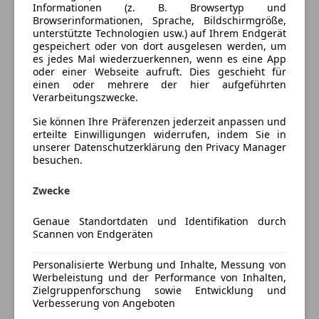
Informationen (z. B. Browsertyp und
Lederlenkrad
Innenausstattung
Browserinformationen, Sprache, Bildschirmgröße,
Tempomat
unterstützte Technologien usw.) auf Ihrem Endgerät
Innenausstattung
Stoff
gespeichert oder von dort ausgelesen werden, um
Unterhaltung/Media
es jedes Mal wiederzuerkennen, wenn es eine App
oder einer Webseite aufruft. Dies geschieht für
Bordcomputer
Fahrzeugbeschreibung
einen oder mehrere der hier aufgeführten
Verarbeitungszwecke.
CD
Radio
VW Golf V 1,9 TDI
Sie können Ihre Präferenzen jederzeit anpassen und
erteilte Einwilligungen widerrufen, indem Sie in
Sicherheit
unserer Datenschutzerklärung den Privacy Manager
ALLRAD
besuchen.
ABS
Airbag hinten
Optisch müsste man das Auto lackieren
Zwecke
Alarmanlage
Technisch Voll Fahrbereit
Beifahrerairbag
Genaue Standortdaten und Identifikation durch
Scannen von Endgeräten
ESP
Baujahr 2006
Fahrerairbag
Km 190 000
Personalisierte Werbung und Inhalte, Messung von
Isofix
Ps 105
Werbeleistung und der Performance von Inhalten,
Kopfairbag
Gang 6
Zielgruppenforschung sowie Entwicklung und
Mehr anzeigen
Nebelscheinwerfer
Verbesserung von Angeboten