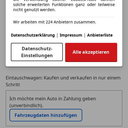
Anbieter kontaktieren
solche erweiterten Funktionen ganz oder teilweise
nicht genutzt werden.
Deine Nachricht
Wir arbeiten mit 224 Anbietern zusammen.
|
|
Datenschutzerklärung
Impressum
Anbieterliste
Datenschutz-
Alle akzeptieren
Einstellungen
Eintauschwagen: Kaufen und verkaufen in nur einem
Schritt
Ich möchte mein Auto in Zahlung geben
(unverbindlich).
Fahrzeugdaten hinzufügen