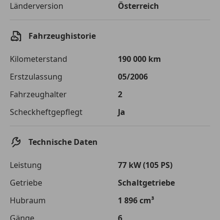
Länderversion
Österreich
Sollzinssatz
9,99 %
Monatliche Rate
€ 21,17
Fahrzeughistorie
Der Kreditrechner enthält repräsentative Werte, zu denen wir
typischerweise Kredite vergeben. Der Sollzinssatz ist
Kilometerstand
190 000 km
bonitätsabhängig. Laufzeit mindestens 12, höchstens 120 Monate.
Gültig für Neukunden bei Online-Abschluss. Erfüllung banküblicher
Erstzulassung
05/2006
Bonitätskriterien vorausgesetzt.
Fahrzeughalter
2
Jetzt berechnen
Scheckheftgepflegt
Ja
Technische Daten
Leistung
77 kW (105 PS)
Getriebe
Schaltgetriebe
Hubraum
1 896 cm³
Gänge
6