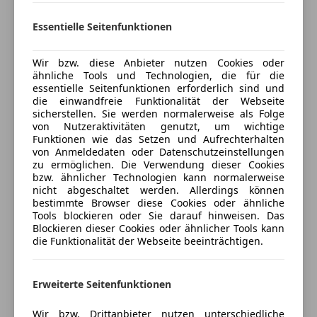
Seitenairbag
Pickerl abgelaufen, was für das neue gehört wissen
Preisbewertung
Servolenkung
wir nicht !!
Essentielle Seitenfunktionen
Tagfahrlicht
Mehr anzeigen
Traktionskontrolle
Zahnriemen wurde bei 170 000 km getauscht
Wir bzw. diese Anbieter nutzen Cookies oder
Wegfahrsperre
ähnliche Tools und Technologien, die für die
Zentralverriegelung
Serviceheft ist vorhanden
essentielle Seitenfunktionen erforderlich sind und
Versicherung
die einwandfreie Funktionalität der Webseite
Zentralverriegelung mit Funkfernbedienung
sicherstellen. Sie werden normalerweise als Folge
Winterreifen sind montiert
von Nutzeraktivitäten genutzt, um wichtige
Extras
Kfz-Versicherung
Funktionen wie das Setzen und Aufrechterhalten
von Anmeldedaten oder Datenschutzeinstellungen
Alufelgen
Extras: 4x elektr. Fensterheber, Klima, Mittelarmlehne,
zu ermöglichen. Die Verwendung dieser Cookies
Versicherungsschutz an Ihre Bedürfnisse
Reserverad
Esp, Anhängekupplung, Lederlenkrad, Bordcomputer,
bzw. ähnlicher Technologien kann normalerweise
anpassen
Sommerreifen
uvm,...
nicht abgeschaltet werden. Allerdings können
bestimmte Browser diese Cookies oder ähnliche
Sportpaket
Freischaden-Gutschein ab Stufe 0
Tools blockieren oder Sie darauf hinweisen. Das
Winterpaket
Auf Wunsch Kredit/Finanzierung über die Santander
Blockieren dieser Cookies oder ähnlicher Tools kann
Auto einfach online versichern & Rabatt holen
Winterreifen
möglich
die Funktionalität der Webseite beeinträchtigen.
Gerne überstellen wir Ihr Fahrzeug innerhalb
Jetzt berechnen
Erweiterte Seitenfunktionen
Österreichs
Wir bzw. Drittanbieter nutzen unterschiedliche