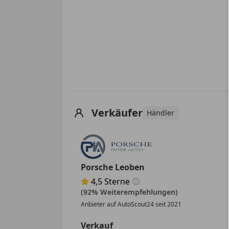
Verkäufer
Händler
Porsche Leoben
4,5
Sterne
Sternebewertung 4.5 von 5
(92% Weiterempfehlungen)
Anbieter auf AutoScout24 seit 2021
Verkauf