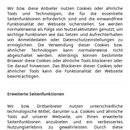
Start/Stop
Wir bzw. diese Anbieter nutzen Cookies oder ähnliche
Unterhaltung/Media
USB
Tools und Technologien, die für die essentielle
Volldigita
Seitenfunktionen erforderlich sind und die einwandfreie
Funktionalität der Webseite sicherstellen. Sie werden
Sicherheit
Beifahrera
normalerweise als Folge von Nutzeraktivitäten genutzt, um
wichtige Funktionen wie das Setzen und Aufrechterhalten
Fahrerairb
von Anmeldedaten oder Datenschutzeinstellungen zu
Isofix
ermöglichen. Die Verwendung dieser Cookies bzw.
Kopfairba
ähnlicher Technologien kann normalerweise nicht
abgeschaltet werden. Allerdings können bestimmte
LED-Schei
Browser diese Cookies oder ähnliche Tools blockieren oder
LED-Tagfah
Sie darauf hinweisen. Das Blockieren dieser Cookies oder
Müdigkeit
ähnlicher Tools kann die Funktionalität der Webseite
beeinträchtigen.
Notbremsa
Notrufsys
Reifendruc
Erweiterte Seitenfunktionen
Servolenk
Spurhaltea
Wir bzw. Drittanbieter nutzen unterschiedliche
technologische Mittel, darunter u.a. Cookies und ähnliche
Verkehrsz
Kfz-Versicherung
Tools auf unserer Webseite, um Ihnen erweiterte
Wegfahrsp
Seitenfunktionen anzubieten und ein verbessertes
Zentralver
Nutzungserlebnis zu gewährleisten. Durch diese
Versicherungsschutz an Ihre Bedürfnisse anpa