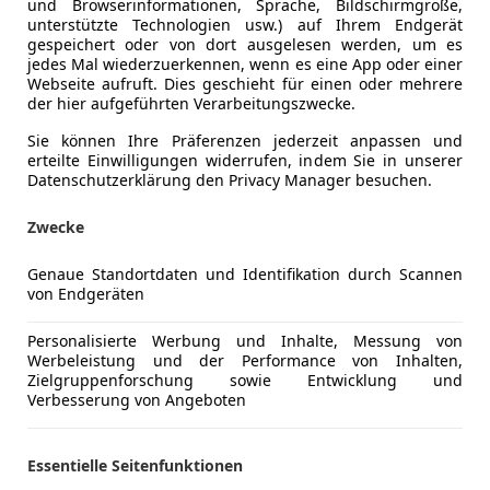
und Browserinformationen, Sprache, Bildschirmgröße,
unterstützte Technologien usw.) auf Ihrem Endgerät
gespeichert oder von dort ausgelesen werden, um es
jedes Mal wiederzuerkennen, wenn es eine App oder einer
Webseite aufruft. Dies geschieht für einen oder mehrere
der hier aufgeführten Verarbeitungszwecke.
Kraftstoff
Benzin
Sie können Ihre Präferenzen jederzeit anpassen und
erteilte Einwilligungen widerrufen, indem Sie in unserer
Kraftstoffverbrauch
5,30
l/100 
Datenschutzerklärung den Privacy Manager besuchen.
CO₂-Emissionen
120 g/km 
Zwecke
Genaue Standortdaten und Identifikation durch Scannen
Komfort
Berganfahr
Mehr anzeigen
von Endgeräten
Einparkhilf
Einparkhil
Personalisierte Werbung und Inhalte, Messung von
ng
Außenfarbe
Weiß
Werbeleistung und der Performance von Inhalten,
Einparkhil
Zielgruppenforschung sowie Entwicklung und
Elektrische
Lackierung
Andere
Verbesserung von Angeboten
Getönte S
Klimaanla
Essentielle Seitenfunktionen
Mehr anzeigen
Multifunkt