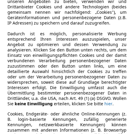
unseren Angeboten zu bieten, verwenden wir und
Drittanbieter Cookies und andere Technologien (beides
gemeinsam nennen wir nachfolgend: „Cookies"), um
Leistung
70 kW (95 
Geräteinformationen und personenbezogene Daten (z.B.
IP Adressen) zu speichern und darauf zuzugreifen.
Getriebe
Schaltgetr
Dadurch ist es möglich, personalisierte Werbung
Hubraum
999 cm³
entsprechend Ihren Interessen auszuspielen, unser
Angebot zu optimieren und dessen Verwendung zu
Leergewicht
1 122 kg
analysieren. Klicken Sie den Button unten rechts, um dem
Einsatz von einwilligungspflichten Cookies und der damit
verbundenen Verarbeitung personenbezogener Daten
zuzustimmen oder den Button unten links, um eine
detaillierte Auswahl hinsichtlich der Cookies zu treffen
oder um der Verarbeitung personenbezogener Daten zu
widersprechen, soweit diese auf Grundlage berechtigter
Interessen erfolgt. Die Einwilligung umfasst auch die
Übermittlung bestimmter personenbezogener Daten in
Drittländer, u.a. die USA, nach Art. 49 (1) (a) DSGVO. Wollen
Sie
keine Einwilligung
erteilen, klicken Sie bitte
hier
.
Cookies, Endgeräte- oder ähnliche Online-Kennungen (z.
B. login-basierte Kennungen, zufällig generierte
Kennungen, netzwerkbasierte Kennungen) können
zusammen mit anderen Informationen (z. B. Browsertyp