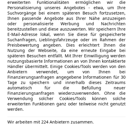
erweiterten Funktionalitäten ermöglichen wir die
Extras
Pannenkit
Personalisierung unseres Angebotes - etwa, um Ihre
Freischaden-Gutschein ab Stufe 0
Suchvorgänge bei einem späteren Besuch fortzusetzen,
Auto einfach online versichern & Rabatt holen
Ihnen passende Angebote aus Ihrer Nähe anzuzeigen
oder personalisierte Werbung und Nachrichten
bereitzustellen und diese auszuwerten. Wir speichern Ihre
E-Mail-Adresse lokal, wenn Sie diese für gespeicherte
Jetzt berechnen
Suchanfragen, Lieblingsfahrzeuge oder im Rahmen der
Preisbewertung angeben. Dies erleichtert Ihnen die
Nutzung der Webseite, da eine erneute Eingabe bei
späteren Besuchen entfällt. Mit Ihrer Einwilligung werden
nutzungsbasierte Informationen an von Ihnen kontaktierte
Händler übermittelt. Einige Cookies/Tools werden von den
Anbieter kontaktiere
Anbietern verwendet, um von Ihnen bei
Finanzierungsanfragen angegebene Informationen für 30
Deine Nachricht
Tage zu speichern und innerhalb dieses Zeitraums
automatisch für die Befüllung neuer
Finanzierungsanfragen wiederzuverwenden. Ohne die
Verwendung solcher Cookies/Tools können solche
erweiterten Funktionen ganz oder teilweise nicht genutzt
werden.
Wir arbeiten mit 224 Anbietern zusammen.