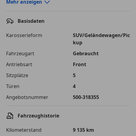
Autokredit-Rechner von durchblicker.at
Mehr anzeigen
Einfach Rate berechnen und günstige Konditionen
finden!
Basisdaten
Autokredit vergleichen
Karosserieform
SUV/Geländewagen/Pic
kup
Laufzeit
120 Monate
Fahrzeugart
Gebraucht
Kreditbetrag
€ 21 800,-
Antriebsart
Front
Zu zahlender
€ 30 712,-
Sitzplätze
5
Gesamtbetrag
Türen
4
Einberechnete Gebühren
€ 0,-
Angebotsnummer
500-318355
Effektivzinsatz
7,50 %
Sollzinssatz
7,25 %
Fahrzeughistorie
Monatliche Rate
€ 255,93
Kilometerstand
9 135 km