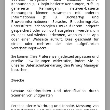
Ausstattung
Kennungen (z. B. login-basierte Kennungen, zufällig
generierte Kennungen, netzwerkbasierte
Komfort
Mehr anzeigen
Kennungen) können zusammen mit anderen
Informationen (z. B. Browsertyp und
Berganfahrassistent
Browserinformationen, Sprache, Bildschirmgröße,
unterstützte Technologien usw.) auf Ihrem Endgerät
Elektrische Fensterheber
Farbe und Innenausstattung
gespeichert oder von dort ausgelesen werden, um
Elektrische Seitenspiegel
es jedes Mal wiederzuerkennen, wenn es eine App
Klimaanlage
oder einer Webseite aufruft. Dies geschieht für
Außenfarbe
Schwarz
einen oder mehrere der hier aufgeführten
Sitzheizung
Verarbeitungszwecke.
Lackierung
Metallic
Start/Stop-Automatik
Sie können Ihre Präferenzen jederzeit anpassen und
Unterhaltung/Media
erteilte Einwilligungen widerrufen, indem Sie in
Preisbewertung
unserer Datenschutzerklärung den Privacy Manager
Radio
besuchen.
USB
Mehr anzeigen
Volldigitales Kombiinstrument
Zwecke
Sicherheit
Genaue Standortdaten und Identifikation durch
Versicherung
Scannen von Endgeräten
Beifahrerairbag
Kfz-Versicherung
Fahrerairbag
Personalisierte Werbung und Inhalte, Messung von
Isofix