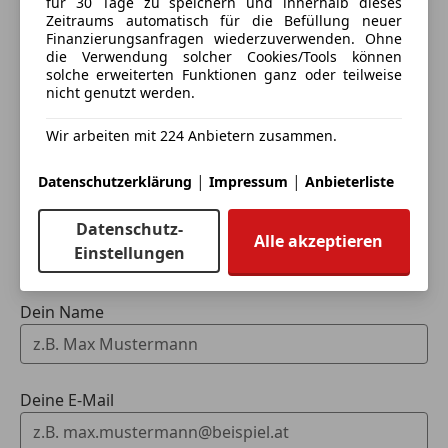
für 30 Tage zu speichern und innerhalb dieses
Zeitraums automatisch für die Befüllung neuer
Finanzierungsanfragen wiederzuverwenden. Ohne
die Verwendung solcher Cookies/Tools können
solche erweiterten Funktionen ganz oder teilweise
nicht genutzt werden.
Eintauschwagen: Kaufen und verkaufen in nur einem
Schritt
Wir arbeiten mit 224 Anbietern zusammen.
Ich möchte mein Auto in Zahlung geben
|
|
Datenschutzerklärung
Impressum
Anbieterliste
(unverbindlich).
Datenschutz-
Fahrzeugdaten hinzufügen
Alle akzeptieren
Einstellungen
Dein Name
Deine E-Mail