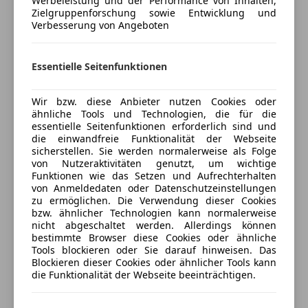
Werbeleistung und der Performance von Inhalten,
Zielgruppenforschung sowie Entwicklung und
Versicherungsschutz an Ihre Bedürfnisse
Kopfairbag
Verbesserung von Angeboten
anpassen
LED-Scheinwerfer
LED-Tagfahrlicht
Freischaden-Gutschein ab Stufe 0
Müdigkeitswarnsystem
Essentielle Seitenfunktionen
Auto einfach online versichern & Rabatt holen
Notbremsassistent
Notrufsystem
Wir bzw. diese Anbieter nutzen Cookies oder
Reifendruckkontrollsystem
ähnliche Tools und Technologien, die für die
Jetzt berechnen
essentielle Seitenfunktionen erforderlich sind und
Servolenkung
die einwandfreie Funktionalität der Webseite
Spurhalteassistent
sicherstellen. Sie werden normalerweise als Folge
Verkehrszeichenerkennung
von Nutzeraktivitäten genutzt, um wichtige
Funktionen wie das Setzen und Aufrechterhalten
Voll-LED Scheinwerfer
Verkäufer
Händler
von Anmeldedaten oder Datenschutzeinstellungen
Wegfahrsperre
zu ermöglichen. Die Verwendung dieser Cookies
Zentralverriegelung
bzw. ähnlicher Technologien kann normalerweise
Porsche Salzburg
nicht abgeschaltet werden. Allerdings können
Extras
5
Sterne
bestimmte Browser diese Cookies oder ähnliche
Sternebewertung 5 von 5
Tools blockieren oder Sie darauf hinweisen. Das
(93% Weiterempfehlungen)
Pannenkit
Blockieren dieser Cookies oder ähnlicher Tools kann
Anbieter auf AutoScout24 seit 2021
die Funktionalität der Webseite beeinträchtigen.
Verkauf