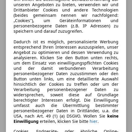
unseren Angeboten zu bieten, verwenden wir und
Drittanbieter Cookies und andere Technologien
(beides gemeinsam nennen wir nachfolgend:
„Cookies"), um Geräteinformationen und
personenbezogene Daten (z.B. IP Adressen) zu
speichern und darauf zuzugreifen.
Dadurch ist es möglich, personalisierte Werbung
entsprechend Ihren Interessen auszuspielen, unser
Angebot zu optimieren und dessen Verwendung zu
analysieren. Klicken Sie den Button unten rechts,
um dem Einsatz von einwilligungspflichten Cookies
und der damit verbundenen Verarbeitung
personenbezogener Daten zuzustimmen oder den
Button unten links, um eine detaillierte Auswahl
Energieverbrauch
hinsichtlich der Cookies zu treffen oder um der
Verarbeitung personenbezogener Daten zu
Kraftstoff
Benzin
widersprechen, soweit diese auf Grundlage
berechtigter Interessen erfolgt. Die Einwilligung
Kraftstoffverbrauch
5,50
l/100 km (komb.)
umfasst auch die Übermittlung bestimmter
personenbezogener Daten in Drittländer, u.a. die
CO₂-Emissionen
124 g/km (komb.)
USA, nach Art. 49 (1) (a) DSGVO. Wollen Sie
keine
Einwilligung
erteilen, klicken Sie bitte
hier
.
Cookies, Endgeräte- oder ähnliche Online-