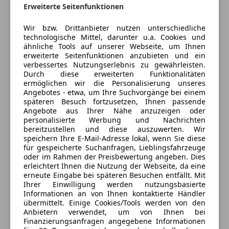
Erweiterte Seitenfunktionen
Geschlossen
Öffnet um 9:00 Sa.
Wir bzw. Drittanbieter nutzen unterschiedliche
Vogelweiderstraße 69
,
technologische Mittel, darunter u.a. Cookies und
5020 Salzburg, AT
ähnliche Tools auf unserer Webseite, um Ihnen
erweiterte Seitenfunktionen anzubieten und ein
verbessertes Nutzungserlebnis zu gewährleisten.
Kontakt
Durch diese erweiterten Funktionalitäten
ermöglichen wir die Personalisierung unseres
Gebrauchtwagenteam
Angebotes - etwa, um Ihre Suchvorgänge bei einem
späteren Besuch fortzusetzen, Ihnen passende
Alle Fahrzeuge des Anbieters
Angebote aus Ihrer Nähe anzuzeigen oder
personalisierte Werbung und Nachrichten
bereitzustellen und diese auszuwerten. Wir
speichern Ihre E-Mail-Adresse lokal, wenn Sie diese
Anbieter kontaktieren
für gespeicherte Suchanfragen, Lieblingsfahrzeuge
oder im Rahmen der Preisbewertung angeben. Dies
Deine Nachricht
erleichtert Ihnen die Nutzung der Webseite, da eine
erneute Eingabe bei späteren Besuchen entfällt. Mit
Ihrer Einwilligung werden nutzungsbasierte
Informationen an von Ihnen kontaktierte Händler
übermittelt. Einige Cookies/Tools werden von den
Anbietern verwendet, um von Ihnen bei
Finanzierungsanfragen angegebene Informationen