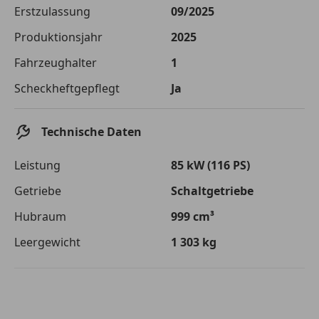
Die tatsächlichen Konditionen sind abhängig von Ihrer Bonität sowie
Erstzulassung
09/2025
von der von Ihnen gewählten Bank. Rückzahlungszeitraum 1-10
Jahre. Zinsspanne Sollzinssatz: 2,90% - 14,90%.
Produktionsjahr
2025
Jetzt berechnen
Fahrzeughalter
1
Scheckheftgepflegt
Ja
Technische Daten
Leistung
85 kW (116 PS)
Getriebe
Schaltgetriebe
Hubraum
999 cm³
Leergewicht
1 303 kg