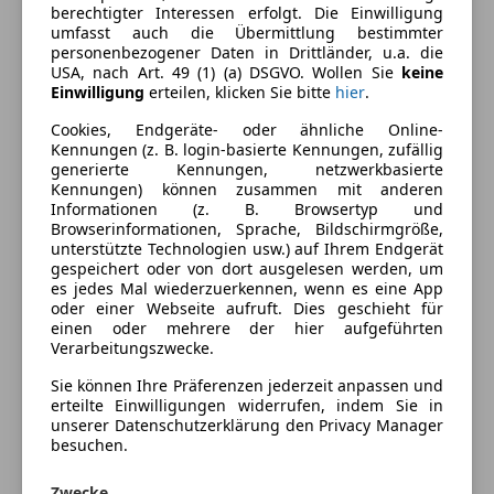
Ausstattung
berechtigter Interessen erfolgt. Die Einwilligung
umfasst auch die Übermittlung bestimmter
personenbezogener Daten in Drittländer, u.a. die
Komfort
Mehr anzeigen
USA, nach Art. 49 (1) (a) DSGVO. Wollen Sie
keine
Einwilligung
erteilen, klicken Sie bitte
hier
.
Armlehne
Beheizbares Lenkrad
Farbe und Innenausstattung
Cookies, Endgeräte- oder ähnliche Online-
Berganfahrassistent
Kennungen (z. B. login-basierte Kennungen, zufällig
generierte Kennungen, netzwerkbasierte
Einparkhilfe
Außenfarbe
Grau
Kennungen) können zusammen mit anderen
Einparkhilfe Rückfahrkamera
Informationen (z. B. Browsertyp und
Lackierung
Metallic
Einparkhilfe selbstlenkendes System
Browserinformationen, Sprache, Bildschirmgröße,
unterstützte Technologien usw.) auf Ihrem Endgerät
Einparkhilfe Sensoren hinten
gespeichert oder von dort ausgelesen werden, um
Einparkhilfe Sensoren vorne
Fahrzeugbeschreibung
es jedes Mal wiederzuerkennen, wenn es eine App
Elektrische Fensterheber
oder einer Webseite aufruft. Dies geschieht für
einen oder mehrere der hier aufgeführten
Elektrische Seitenspiegel
FGN -535
Verarbeitungszwecke.
Klimaanlage
Lederlenkrad
Sie können Ihre Präferenzen jederzeit anpassen und
Preisbewertung
erteilte Einwilligungen widerrufen, indem Sie in
Lordosenstütze
unserer Datenschutzerklärung den Privacy Manager
Multifunktionslenkrad
besuchen.
Mehr anzeigen
Regensensor
Start/Stop-Automatik
Zwecke