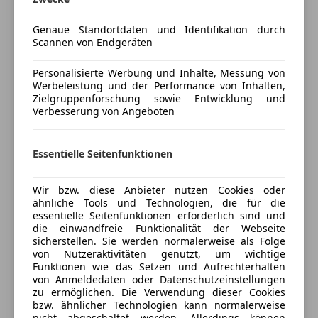
Versicherung
Unterhaltung/Media
Genaue Standortdaten und Identifikation durch
Scannen von Endgeräten
Android Auto
Kfz-Versicherung
Apple CarPlay
Personalisierte Werbung und Inhalte, Messung von
USB
Werbeleistung und der Performance von Inhalten,
Versicherungsschutz an Ihre Bedürfnisse
Zielgruppenforschung sowie Entwicklung und
Volldigitales Kombiinstrument
anpassen
Verbesserung von Angeboten
Sicherheit
Freischaden-Gutschein ab Stufe 0
ABS
Essentielle Seitenfunktionen
Auto einfach online versichern & Rabatt holen
Abstandstempomat
Beifahrerairbag
Wir bzw. diese Anbieter nutzen Cookies oder
Fahrerairbag
Jetzt berechnen
ähnliche Tools und Technologien, die für die
essentielle Seitenfunktionen erforderlich sind und
Fernlichtassistent
die einwandfreie Funktionalität der Webseite
Isofix
sicherstellen. Sie werden normalerweise als Folge
LED-Scheinwerfer
von Nutzeraktivitäten genutzt, um wichtige
Verkäufer
Händler
Funktionen wie das Setzen und Aufrechterhalten
Müdigkeitswarnsystem
von Anmeldedaten oder Datenschutzeinstellungen
Notbremsassistent
zu ermöglichen. Die Verwendung dieser Cookies
Porsche Oberwart
Notrufsystem
bzw. ähnlicher Technologien kann normalerweise
nicht abgeschaltet werden. Allerdings können