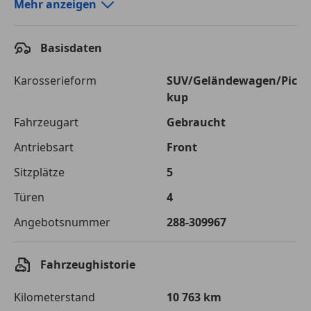
Autokredit-Rechner von durchblicker.at
Mehr anzeigen
Einfach Rate berechnen und günstige Konditionen
finden!
Basisdaten
Autokredit vergleichen
Karosserieform
SUV/Geländewagen/Pic
kup
Laufzeit
120 Monate
Fahrzeugart
Gebraucht
Kreditbetrag
€ 28 000,-
Antriebsart
Front
Zu zahlender
€ 39 446,-
Sitzplätze
5
Gesamtbetrag
Türen
4
Einberechnete Gebühren
€ 0,-
Angebotsnummer
288-309967
Effektivzinsatz
7,50 %
Sollzinssatz
7,25 %
Fahrzeughistorie
Monatliche Rate
€ 328,72
Kilometerstand
10 763 km