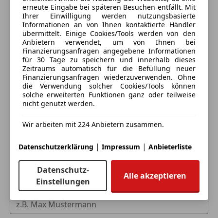
erneute Eingabe bei späteren Besuchen entfällt. Mit
Ihrer Einwilligung werden nutzungsbasierte
Informationen an von Ihnen kontaktierte Händler
übermittelt. Einige Cookies/Tools werden von den
Anbietern verwendet, um von Ihnen bei
Finanzierungsanfragen angegebene Informationen
für 30 Tage zu speichern und innerhalb dieses
Zeitraums automatisch für die Befüllung neuer
Finanzierungsanfragen wiederzuverwenden. Ohne
die Verwendung solcher Cookies/Tools können
Eintauschwagen: Kaufen und verkaufen in nur einem
solche erweiterten Funktionen ganz oder teilweise
Schritt
nicht genutzt werden.
Ich möchte mein Auto in Zahlung geben
Wir arbeiten mit 224 Anbietern zusammen.
(unverbindlich).
|
|
Datenschutzerklärung
Impressum
Anbieterliste
Fahrzeugdaten hinzufügen
Datenschutz-
Alle akzeptieren
Einstellungen
Dein Name