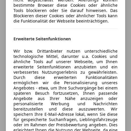
Reifendruckkontrollsystem
5
Sterne
Sternebewertung 5 von 5
bestimmte Browser diese Cookies oder ähnliche
(100% Weiterempfehlungen)
Servolenkung
Tools blockieren oder Sie darauf hinweisen. Das
Anbieter auf AutoScout24 seit 2021
Spurhalteassistent
Blockieren dieser Cookies oder ähnlicher Tools kann
die Funktionalität der Webseite beeinträchtigen.
Verkehrszeichenerkennung
Verkauf
Wegfahrsperre
Geschlossen
Zentralverriegelung
Erweiterte Seitenfunktionen
Öffnet um 8:00
Extras
Wiener Straße 93
,
Wir bzw. Drittanbieter nutzen unterschiedliche
technologische Mittel, darunter u.a. Cookies und
7400 Oberwart, AT
Anhängerkupplung
ähnliche Tools auf unserer Webseite, um Ihnen
Dachreling
erweiterte Seitenfunktionen anzubieten und ein
Kontakt
Innenspiegel automatisch abblendend
verbessertes Nutzungserlebnis zu gewährleisten.
Durch diese erweiterten Funktionalitäten
Pannenkit
ermöglichen wir die Personalisierung unseres
Alle Fahrzeuge des Anbieters
Angebotes - etwa, um Ihre Suchvorgänge bei einem
späteren Besuch fortzusetzen, Ihnen passende
Angebote aus Ihrer Nähe anzuzeigen oder
personalisierte Werbung und Nachrichten
Anbieter kontaktieren
bereitzustellen und diese auszuwerten. Wir
speichern Ihre E-Mail-Adresse lokal, wenn Sie diese
Deine Nachricht
für gespeicherte Suchanfragen, Lieblingsfahrzeuge
oder im Rahmen der Preisbewertung angeben. Dies
erleichtert Ihnen die Nutzung der Webseite, da eine