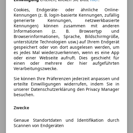
Ausstattung
Cookies, Endgeräte- oder ähnliche Online-
Komfort
Mehr anzeigen
Kennungen (z. B. login-basierte Kennungen, zufällig
generierte Kennungen, netzwerkbasierte
Beheizbares Lenkrad
Kennungen) können zusammen mit anderen
Informationen (z. B. Browsertyp und
Lederlenkrad
Farbe und Innenausstattung
Browserinformationen, Sprache, Bildschirmgröße,
Lordosenstütze
unterstützte Technologien usw.) auf Ihrem Endgerät
Massagesitze
gespeichert oder von dort ausgelesen werden, um
Außenfarbe
Schwarz
es jedes Mal wiederzuerkennen, wenn es eine App
Multifunktionslenkrad
oder einer Webseite aufruft. Dies geschieht für
Lackierung
Metallic
Schlüssellose Zentralverriegelung
einen oder mehrere der hier aufgeführten
Verarbeitungszwecke.
Unterhaltung/Media
Preisbewertung
Sie können Ihre Präferenzen jederzeit anpassen und
Android Auto
erteilte Einwilligungen widerrufen, indem Sie in
Apple CarPlay
unserer Datenschutzerklärung den Privacy Manager
Mehr anzeigen
besuchen.
Induktionsladen für Smartphones
Volldigitales Kombiinstrument
Zwecke
Versicherung
Sicherheit
Genaue Standortdaten und Identifikation durch
Kfz-Versicherung
Fernlichtassistent
Scannen von Endgeräten
LED-Scheinwerfer