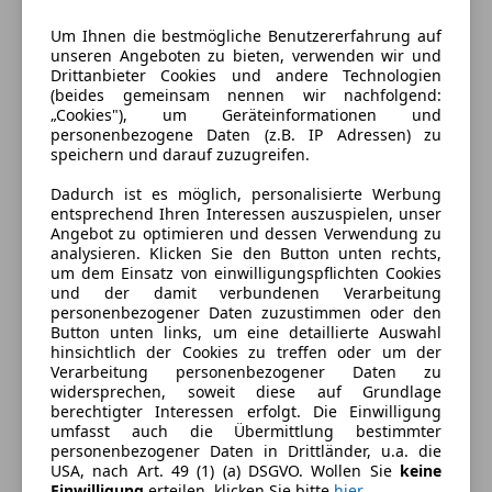
Um Ihnen die bestmögliche Benutzererfahrung auf
unseren Angeboten zu bieten, verwenden wir und
Drittanbieter Cookies und andere Technologien
(beides gemeinsam nennen wir nachfolgend:
„Cookies"), um Geräteinformationen und
personenbezogene Daten (z.B. IP Adressen) zu
speichern und darauf zuzugreifen.
Dadurch ist es möglich, personalisierte Werbung
entsprechend Ihren Interessen auszuspielen, unser
Angebot zu optimieren und dessen Verwendung zu
analysieren. Klicken Sie den Button unten rechts,
um dem Einsatz von einwilligungspflichten Cookies
und der damit verbundenen Verarbeitung
Energieverbrauch
personenbezogener Daten zuzustimmen oder den
Button unten links, um eine detaillierte Auswahl
Kraftstoff
Benzin
hinsichtlich der Cookies zu treffen oder um der
Verarbeitung personenbezogener Daten zu
Kraftstoffverbrauch
6,40
l/100 km (komb.)
widersprechen, soweit diese auf Grundlage
berechtigter Interessen erfolgt. Die Einwilligung
CO₂-Emissionen
144 g/km (komb.)
umfasst auch die Übermittlung bestimmter
personenbezogener Daten in Drittländer, u.a. die
USA, nach Art. 49 (1) (a) DSGVO. Wollen Sie
keine
Einwilligung
erteilen, klicken Sie bitte
hier
.