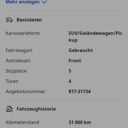
Autokredit-Rechner von durchblicker.at
Mehr anzeigen
Einfach Rate berechnen und günstige Konditionen
finden!
Basisdaten
Autokredit vergleichen
Karosserieform
SUV/Geländewagen/Pic
kup
Laufzeit
120 Monate
Fahrzeugart
Gebraucht
Kreditbetrag
€ 30 000,-
Antriebsart
Front
Zu zahlender
€ 42 264,-
Sitzplätze
5
Gesamtbetrag
Türen
4
Einberechnete Gebühren
€ 0,-
Angebotsnummer
817-31734
Effektivzinsatz
7,50 %
Sollzinssatz
7,25 %
Fahrzeughistorie
Monatliche Rate
€ 352,20
Kilometerstand
31 000 km