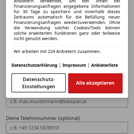
Anbietern verwendet, um von Ihnen bei
Eintauschwagen: Kaufen und verkaufen in nur einem
Finanzierungsanfragen angegebene Informationen
Schritt
für 30 Tage zu speichern und innerhalb dieses
Zeitraums automatisch für die Befüllung neuer
Finanzierungsanfragen wiederzuverwenden. Ohne
Ich möchte mein Auto in Zahlung geben
die Verwendung solcher Cookies/Tools können
(unverbindlich).
solche erweiterten Funktionen ganz oder teilweise
nicht genutzt werden.
Fahrzeugdaten hinzufügen
Wir arbeiten mit 224 Anbietern zusammen.
|
|
Datenschutzerklärung
Impressum
Anbieterliste
Dein Name
Datenschutz-
Alle akzeptieren
Einstellungen
Deine E-Mail
Deine Telefonnummer (optional)