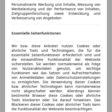
Personalisierte Werbung und Inhalte, Messung von
Versicherungsschutz an Ihre Bedürfnisse
Tagfahrlicht
Werbeleistung und der Performance von Inhalten,
anpassen
Zielgruppenforschung sowie Entwicklung und
Extras
Verbesserung von Angeboten
Freischaden-Gutschein ab Stufe 0
Alufelgen
Auto einfach online versichern & Rabatt holen
Schaltwippen
Essentielle Seitenfunktionen
Sportpaket
Jetzt berechnen
Wir bzw. diese Anbieter nutzen Cookies oder
ähnliche Tools und Technologien, die für die
essentielle Seitenfunktionen erforderlich sind und
die einwandfreie Funktionalität der Webseite
sicherstellen. Sie werden normalerweise als Folge
Verkäufer
Händler
von Nutzeraktivitäten genutzt, um wichtige
Funktionen wie das Setzen und Aufrechterhalten
von Anmeldedaten oder Datenschutzeinstellungen
Rudi Lins Gesellschaft m.b.H. & Co.
zu ermöglichen. Die Verwendung dieser Cookies
KG
bzw. ähnlicher Technologien kann normalerweise
nicht abgeschaltet werden. Allerdings können
5
Sterne
Sternebewertung 5 von 5
bestimmte Browser diese Cookies oder ähnliche
(100% Weiterempfehlungen)
Tools blockieren oder Sie darauf hinweisen. Das
Anbieter auf AutoScout24 seit 2021
Blockieren dieser Cookies oder ähnlicher Tools kann
die Funktionalität der Webseite beeinträchtigen.