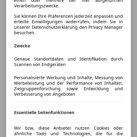
einen oder mehrere der hier aufgeführten
Sicherheit
Innenausstattung
Stoff
Verarbeitungszwecke.
ABS
Sie können Ihre Präferenzen jederzeit anpassen und
Alarmanlage
erteilte Einwilligungen widerrufen, indem Sie in
Fahrzeugbeschreibung
unserer Datenschutzerklärung den Privacy Manager
Beifahrerairbag
besuchen.
ESP
Wir verkaufen unseren treuen Lieferwagen aufgrund
Fahrerairbag
einer Neuanschaffung. Trotz altersüblicher
Zwecke
Traktionskontrolle
Gebrauchsspuren steht das Fahrzeug für sein
Zentralverriegelung
Baujahr top da.
Genaue Standortdaten und Identifikation durch
Scannen von Endgeräten
Zentralverriegelung mit Funkfernbedienung
Kraftvoller 2,5L Diesel mit permanentem
Allradantrieb, Heckflügeltüren, Rückfahrkamera &
Extras
Personalisierte Werbung und Inhalte, Messung von
Anhängerkupplung.
Werbeleistung und der Performance von Inhalten,
Anhängerkupplung
Pickerl bis 11/2026!
Zielgruppenforschung sowie Entwicklung und
Partikelfilter
Verbesserung von Angeboten
Winterreifen auf Stahlfelgen inklusive.
Stahlfelgen
Besichtigung und Probefahrt nach Absprache
Winterreifen
möglich.
Mehr anzeigen
Essentielle Seitenfunktionen
Wir bzw. diese Anbieter nutzen Cookies oder
Versicherung
ähnliche Tools und Technologien, die für die