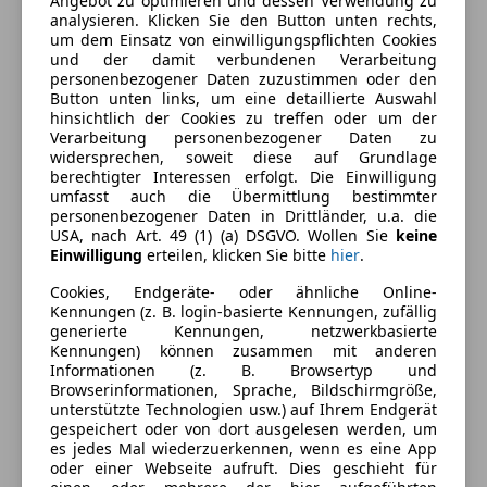
Angebot zu optimieren und dessen Verwendung zu
analysieren. Klicken Sie den Button unten rechts,
um dem Einsatz von einwilligungspflichten Cookies
und der damit verbundenen Verarbeitung
Energieverbrauch
personenbezogener Daten zuzustimmen oder den
Button unten links, um eine detaillierte Auswahl
Kraftstoff
Diesel
hinsichtlich der Cookies zu treffen oder um der
Verarbeitung personenbezogener Daten zu
widersprechen, soweit diese auf Grundlage
berechtigter Interessen erfolgt. Die Einwilligung
Ausstattung
umfasst auch die Übermittlung bestimmter
personenbezogener Daten in Drittländer, u.a. die
Komfort
USA, nach Art. 49 (1) (a) DSGVO. Wollen Sie
keine
Mehr anzeigen
Einwilligung
erteilen, klicken Sie bitte
hier
.
Einparkhilfe
Cookies, Endgeräte- oder ähnliche Online-
Einparkhilfe Rückfahrkamera
Farbe und Innenausstattung
Kennungen (z. B. login-basierte Kennungen, zufällig
Elektrische Fensterheber
generierte Kennungen, netzwerkbasierte
Kennungen) können zusammen mit anderen
Klimaanlage
Außenfarbe
Weiß
Informationen (z. B. Browsertyp und
Schiebetür rechts
Browserinformationen, Sprache, Bildschirmgröße,
Lackierung
Andere
unterstützte Technologien usw.) auf Ihrem Endgerät
Unterhaltung/Media
gespeichert oder von dort ausgelesen werden, um
Farbe der
Grau
es jedes Mal wiederzuerkennen, wenn es eine App
Radio
Innenausstattung
oder einer Webseite aufruft. Dies geschieht für