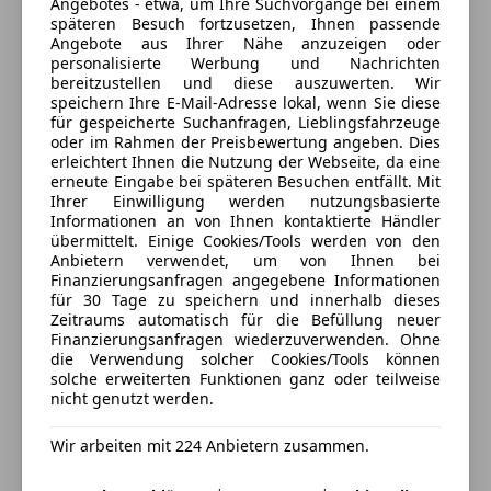
Anbieter kontaktieren
Angebotes - etwa, um Ihre Suchvorgänge bei einem
späteren Besuch fortzusetzen, Ihnen passende
Angebote aus Ihrer Nähe anzuzeigen oder
Deine Nachricht
personalisierte Werbung und Nachrichten
bereitzustellen und diese auszuwerten. Wir
speichern Ihre E-Mail-Adresse lokal, wenn Sie diese
für gespeicherte Suchanfragen, Lieblingsfahrzeuge
oder im Rahmen der Preisbewertung angeben. Dies
erleichtert Ihnen die Nutzung der Webseite, da eine
erneute Eingabe bei späteren Besuchen entfällt. Mit
Ihrer Einwilligung werden nutzungsbasierte
Informationen an von Ihnen kontaktierte Händler
übermittelt. Einige Cookies/Tools werden von den
Anbietern verwendet, um von Ihnen bei
Finanzierungsanfragen angegebene Informationen
3 ähnliche Fahrzeuge gefunden
für 30 Tage zu speichern und innerhalb dieses
Ich erlaube den Händlern dieser
Zeitraums automatisch für die Befüllung neuer
Finanzierungsanfragen wiederzuverwenden. Ohne
Fahrzeuge mich zu kontaktieren.
die Verwendung solcher Cookies/Tools können
solche erweiterten Funktionen ganz oder teilweise
nicht genutzt werden.
Dein Name
Wir arbeiten mit 224 Anbietern zusammen.