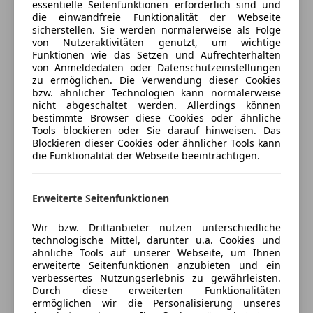
essentielle Seitenfunktionen erforderlich sind und
Kfz-Versicherung
die einwandfreie Funktionalität der Webseite
sicherstellen. Sie werden normalerweise als Folge
von Nutzeraktivitäten genutzt, um wichtige
Versicherungsschutz an Ihre Bedürfnisse
Funktionen wie das Setzen und Aufrechterhalten
von Anmeldedaten oder Datenschutzeinstellungen
anpassen
zu ermöglichen. Die Verwendung dieser Cookies
Freischaden-Gutschein ab Stufe 0
bzw. ähnlicher Technologien kann normalerweise
nicht abgeschaltet werden. Allerdings können
Auto einfach online versichern & Rabatt holen
bestimmte Browser diese Cookies oder ähnliche
Tools blockieren oder Sie darauf hinweisen. Das
Blockieren dieser Cookies oder ähnlicher Tools kann
die Funktionalität der Webseite beeinträchtigen.
Jetzt berechnen
Erweiterte Seitenfunktionen
Verkäufer
Privat
Wir bzw. Drittanbieter nutzen unterschiedliche
technologische Mittel, darunter u.a. Cookies und
ähnliche Tools auf unserer Webseite, um Ihnen
5400 Hallein, AT
erweiterte Seitenfunktionen anzubieten und ein
verbessertes Nutzungserlebnis zu gewährleisten.
Durch diese erweiterten Funktionalitäten
ermöglichen wir die Personalisierung unseres