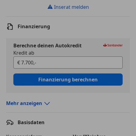
⚠
Inserat melden
Finanzierung
Berechne deinen Autokredit
Kredit ab
Finanzierung berechnen
Mehr anzeigen
Autokredit vergleichen
Basisdaten
Laufzeit
120 Monate
Kreditbetrag
€ 7 700,-