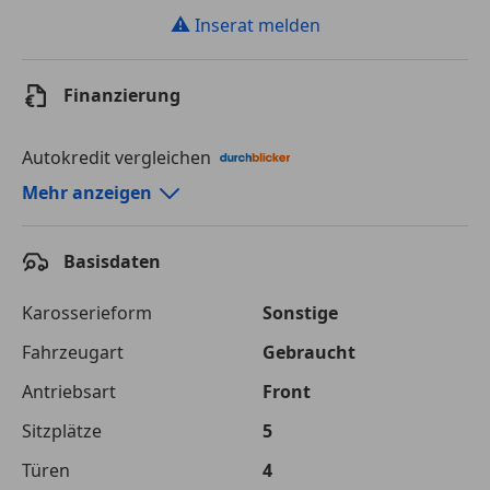
⚠
Inserat melden
Finanzierung
Autokredit vergleichen
Autokredit-Rechner von durchblicker.at
Mehr anzeigen
Einfach Rate berechnen und günstige Konditionen
finden!
Basisdaten
Autokredit vergleichen
Karosserieform
Sonstige
Laufzeit
120 Monate
Fahrzeugart
Gebraucht
Antriebsart
Front
Kreditbetrag
€ 29 900,-
Sitzplätze
5
Zu zahlender
€ 42 124,-
Gesamtbetrag
Türen
4