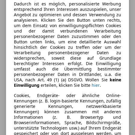
Dadurch ist es möglich, personalisierte Werbung
entsprechend Ihren Interessen auszuspielen, unser
Angebot zu optimieren und dessen Verwendung zu
Energieverbrauch
analysieren. Klicken Sie den Button unten rechts,
um dem Einsatz von einwilligungspflichten Cookies
und der damit verbundenen Verarbeitung
Schadstoffklasse
Euro 5
personenbezogener Daten zuzustimmen oder den
Button unten links, um eine detaillierte Auswahl
Kraftstoff
Diesel
hinsichtlich der Cookies zu treffen oder um der
Verarbeitung personenbezogener Daten zu
Kraftstoffverbrauch
7,20
l/100 km (komb.)
widersprechen, soweit diese auf Grundlage
berechtigter Interessen erfolgt. Die Einwilligung
CO₂-Emissionen
190 g/km (komb.)
umfasst auch die Übermittlung bestimmter
personenbezogener Daten in Drittländer, u.a. die
USA, nach Art. 49 (1) (a) DSGVO. Wollen Sie
keine
Ausstattung
Einwilligung
erteilen, klicken Sie bitte
hier
.
Cookies, Endgeräte- oder ähnliche Online-
Komfort
Mehr anzeigen
Kennungen (z. B. login-basierte Kennungen, zufällig
generierte Kennungen, netzwerkbasierte
Einparkhilfe
Kennungen) können zusammen mit anderen
Einparkhilfe Sensoren hinten
Informationen (z. B. Browsertyp und
Farbe und Innenausstattung
Browserinformationen, Sprache, Bildschirmgröße,
Elektrische Fensterheber
unterstützte Technologien usw.) auf Ihrem Endgerät
Elektrische Seitenspiegel
Außenfarbe
Weiß
gespeichert oder von dort ausgelesen werden, um