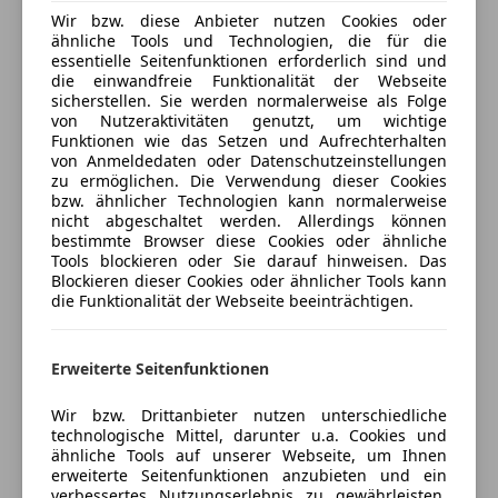
Grauwasser mit Spülbecken (kann sehr leicht auch
Anhängerkupplung
Wir bzw. diese Anbieter nutzen Cookies oder
Versicherung
ausgebaut oder verschoben werden).
ähnliche Tools und Technologien, die für die
Markise
essentielle Seitenfunktionen erforderlich sind und
Dometic Kompressor Kühlbox
Reserverad
die einwandfreie Funktionalität der Webseite
Kfz-Versicherung
2 Aufstellfenster links und rechts mit Fliegengitter
Stahlfelgen
sicherstellen. Sie werden normalerweise als Folge
und Verdunkelung
von Nutzeraktivitäten genutzt, um wichtige
Funktionen wie das Setzen und Aufrechterhalten
Versicherungsschutz an Ihre Bedürfnisse
Frischwasserkanister mit Außendusche
von Anmeldedaten oder Datenschutzeinstellungen
anpassen
230V EURO Außensteckdose blau
zu ermöglichen. Die Verwendung dieser Cookies
innen befinden sich 6 Stück 12 V und 1 Stück 230 V
bzw. ähnlicher Technologien kann normalerweise
Freischaden-Gutschein ab Stufe 0
nicht abgeschaltet werden. Allerdings können
Steckdosen
bestimmte Browser diese Cookies oder ähnliche
Auto einfach online versichern & Rabatt holen
Moskitonetz für Heck- und Schiebetür
Tools blockieren oder Sie darauf hinweisen. Das
Solarumschalter Bord und Starterbatterie
Blockieren dieser Cookies oder ähnlicher Tools kann
die Funktionalität der Webseite beeinträchtigen.
Klimaanlage manuell
Jetzt berechnen
Einparkhilfe hinten
Armaflex isoliert +Alubutyl Dämmplatten
Erweiterte Seitenfunktionen
Thule Markise
Drehsitz Beifahrer
Verkäufer
Privat
Wir bzw. Drittanbieter nutzen unterschiedliche
technologische Mittel, darunter u.a. Cookies und
PLENAR Standheizung
ähnliche Tools auf unserer Webseite, um Ihnen
6923 Lauterach, AT
Solar 200 Wp + Vitron Energyregler
erweiterte Seitenfunktionen anzubieten und ein
1 Stk AGM Bordbatterie (2024 ausgetauscht)
verbessertes Nutzungserlebnis zu gewährleisten.