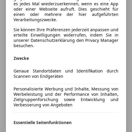
Klimaanlage
es jedes Mal wiederzuerkennen, wenn es eine App
Lackierung
Andere
oder einer Webseite aufruft. Dies geschieht für
Schiebetür rechts
einen oder mehrere der hier aufgeführten
Standheizung
Innenausstattung
Stoff
Verarbeitungszwecke.
Unterhaltung/Media
Sie können Ihre Präferenzen jederzeit anpassen und
erteilte Einwilligungen widerrufen, indem Sie in
Fahrzeugbeschreibung
CD
unserer Datenschutzerklärung den Privacy Manager
besuchen.
Freisprecheinrichtung
Aus gesundheitlichen Gründen verkaufen wir
Radio
unseren Campingbus.
Zwecke
Sicherheit
Das Fahrzeug ist garagengepflegt und in einem sehr
Genaue Standortdaten und Identifikation durch
guten Zustand.
ABS
Scannen von Endgeräten
Der Bus hat einen langen Radstand und verfügt
Beifahrerairbag
deshalb über sehr viel Platz.
Fahrerairbag
Personalisierte Werbung und Inhalte, Messung von
Sitzplätze: 5, Schlafplätze: 4-5
Werbeleistung und der Performance von Inhalten,
Isofix
Zielgruppenforschung sowie Entwicklung und
Zahnriemen und Wasserpumpe wurden bei 120.000
Servolenkung
Verbesserung von Angeboten
km getauscht.
Zentralverriegelung
Der Bus ist bis September vorgeführt.
Extras
Weiter Details:
Mehr anzeigen
Essentielle Seitenfunktionen
Campingküche mit zwei Kanister 10l für Frisch und
Allwetterreifen