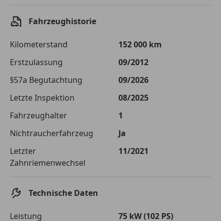
Einberechnete Gebühren
€ 0,-
Fahrzeughistorie
Effektivzinsatz
7,50 %
Kilometerstand
152 000 km
Sollzinssatz
7,25 %
Erstzulassung
09/2012
Monatliche Rate
€ 351,03
§57a Begutachtung
09/2026
Die tatsächlichen Konditionen sind abhängig von Ihrer Bonität sowie
Letzte Inspektion
08/2025
von der von Ihnen gewählten Bank. Rückzahlungszeitraum 1-10
Jahre. Zinsspanne Sollzinssatz: 2,90% - 14,90%.
Fahrzeughalter
1
Jetzt berechnen
Nichtraucherfahrzeug
Ja
Letzter
11/2021
Zahnriemenwechsel
Technische Daten
Leistung
75 kW (102 PS)