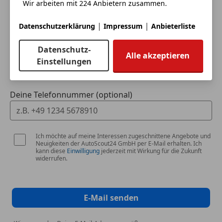
Wir arbeiten mit 224 Anbietern zusammen.
Dein Name
|
|
Datenschutzerklärung
Impressum
Anbieterliste
Datenschutz-
Deine E-Mail
Alle akzeptieren
Einstellungen
Deine Telefonnummer (optional)
Ich möchte auf meine Interessen zugeschnittene Angebote und
Neuigkeiten der AutoScout24 GmbH per E-Mail erhalten. Ich
kann diese
Einwilligung
jederzeit mit Wirkung für die Zukunft
widerrufen.
E-Mail senden