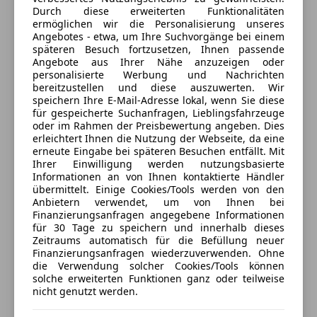
Kontakt
Durch diese erweiterten Funktionalitäten
Schlafsitzbank VW T5/T6 V3000 (Liegefläche 160x205)
ermöglichen wir die Personalisierung unseres
Gleitschienensitzbank V3000
Angebotes - etwa, um Ihre Suchvorgänge bei einem
Auszuglade Schlafbank V3000
späteren Besuch fortzusetzen, Ihnen passende
Angebote aus Ihrer Nähe anzuzeigen oder
Anhängevorrichtung fix
Anbieter kontaktieren
personalisierte Werbung und Nachrichten
Originalradio mit Bluetooth + Freisprechanlage
bereitzustellen und diese auszuwerten. Wir
Deine Nachricht
speichern Ihre E-Mail-Adresse lokal, wenn Sie diese
für gespeicherte Suchanfragen, Lieblingsfahrzeuge
oder im Rahmen der Preisbewertung angeben. Dies
erleichtert Ihnen die Nutzung der Webseite, da eine
erneute Eingabe bei späteren Besuchen entfällt. Mit
Ihrer Einwilligung werden nutzungsbasierte
Informationen an von Ihnen kontaktierte Händler
übermittelt. Einige Cookies/Tools werden von den
Anbietern verwendet, um von Ihnen bei
Finanzierungsanfragen angegebene Informationen
für 30 Tage zu speichern und innerhalb dieses
Zeitraums automatisch für die Befüllung neuer
Finanzierungsanfragen wiederzuverwenden. Ohne
3 ähnliche Fahrzeuge gefunden
die Verwendung solcher Cookies/Tools können
Ich erlaube den Händlern dieser
solche erweiterten Funktionen ganz oder teilweise
Fahrzeuge mich zu kontaktieren.
nicht genutzt werden.