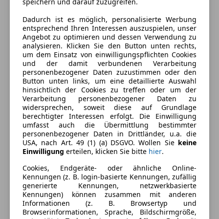
speichern und darauf zuzugreifen.
Dadurch ist es möglich, personalisierte Werbung
entsprechend Ihren Interessen auszuspielen, unser
Angebot zu optimieren und dessen Verwendung zu
analysieren. Klicken Sie den Button unten rechts,
um dem Einsatz von einwilligungspflichten Cookies
und der damit verbundenen Verarbeitung
personenbezogener Daten zuzustimmen oder den
Button unten links, um eine detaillierte Auswahl
hinsichtlich der Cookies zu treffen oder um der
Verarbeitung personenbezogener Daten zu
widersprechen, soweit diese auf Grundlage
Energieverbrauch
berechtigter Interessen erfolgt. Die Einwilligung
umfasst auch die Übermittlung bestimmter
Kraftstoff
Diesel
personenbezogener Daten in Drittländer, u.a. die
USA, nach Art. 49 (1) (a) DSGVO. Wollen Sie
keine
Einwilligung
erteilen, klicken Sie bitte
hier
.
Fahrzeugbeschreibung
Cookies, Endgeräte- oder ähnliche Online-
Kennungen (z. B. login-basierte Kennungen, zufällig
Verkaufe VW Bus T 5
generierte Kennungen, netzwerkbasierte
Kennungen) können zusammen mit anderen
Informationen (z. B. Browsertyp und
Anhängerkupplung
Browserinformationen, Sprache, Bildschirmgröße,