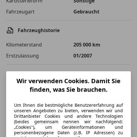
Karosserieform
Sonstige
Fahrzeugart
Gebraucht
Zu zahlender
€ 13 505,-
Gesamtbetrag
Fahrzeughistorie
Einberechnete Gebühren
€ 0,-
Effektivzinsatz
Kilometerstand
10,52 %
205 000 km
Erstzulassung
01/2007
Sollzinssatz
9,99 %
Monatliche Rate
€ 112,54
Technische Daten
Wir verwenden Cookies. Damit Sie
Der Kreditrechner enthält repräsentative Werte, zu denen wir
typischerweise Kredite vergeben. Der Sollzinssatz ist
Leistung
96 kW (131 PS)
finden, was Sie brauchen.
bonitätsabhängig. Laufzeit mindestens 12, höchstens 120 Monate.
Gültig für Neukunden bei Online-Abschluss. Erfüllung banküblicher
Bonitätskriterien vorausgesetzt.
Um Ihnen die bestmögliche Benutzererfahrung auf
unseren Angeboten zu bieten, verwenden wir und
Drittanbieter Cookies und andere Technologien
Jetzt berechnen
(beides gemeinsam nennen wir nachfolgend:
„Cookies"), um Geräteinformationen und
personenbezogene Daten (z.B. IP Adressen) zu