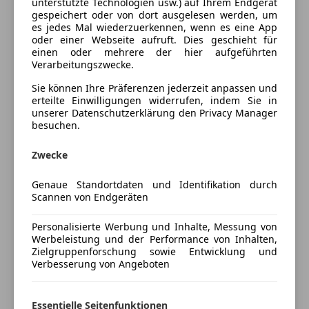
Dachträger
unterstützte Technologien usw.) auf Ihrem Endgerät
gespeichert oder von dort ausgelesen werden, um
8 Fach bereift
es jedes Mal wiederzuerkennen, wenn es eine App
oder einer Webseite aufruft. Dies geschieht für
einen oder mehrere der hier aufgeführten
Versicherung
Verarbeitungszwecke.
Sie können Ihre Präferenzen jederzeit anpassen und
Kfz-Versicherung
erteilte Einwilligungen widerrufen, indem Sie in
unserer Datenschutzerklärung den Privacy Manager
besuchen.
Versicherungsschutz an Ihre Bedürfnisse
anpassen
Zwecke
Freischaden-Gutschein ab Stufe 0
Genaue Standortdaten und Identifikation durch
Auto einfach online versichern & Rabatt holen
Scannen von Endgeräten
Personalisierte Werbung und Inhalte, Messung von
Jetzt berechnen
Werbeleistung und der Performance von Inhalten,
Zielgruppenforschung sowie Entwicklung und
Verbesserung von Angeboten
Verkäufer
Privat
Essentielle Seitenfunktionen