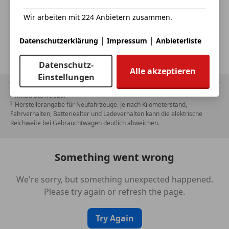
E-Mail senden
Wir arbeiten mit 224 Anbietern zusammen.
Wir verwenden Deine E-Mail-Adresse gemäß unseren
Datenschutzbestimmungen
, z.B. für Fahrzeug-Empfehlungen ähnlich
|
|
Datenschutzerklärung
Impressum
Anbieterliste
Deiner Suche. Wenn Du keine weiteren Fahrzeug-Empfehlungen mehr
erhalten willst, kannst Du jederzeit
hier
widersprechen.
Datenschutz-
Alle akzeptieren
Einstellungen
MwSt. ausweisbar
Herstellerangabe für Neufahrzeuge. Je nach Kilometerstand,
Fahrverhalten, Batteriealter und Ladeverhalten kann die elektrische
Reichweite bei Gebrauchtwagen deutlich abweichen.
Something went wrong
We're sorry, but something unexpected happened.
Please try again or refresh the page.
Try Again