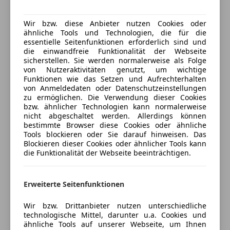
6236 Alpbach, AT
Wir bzw. diese Anbieter nutzen Cookies oder
ähnliche Tools und Technologien, die für die
Kontakt
essentielle Seitenfunktionen erforderlich sind und
die einwandfreie Funktionalität der Webseite
sicherstellen. Sie werden normalerweise als Folge
von Nutzeraktivitäten genutzt, um wichtige
Anbieter kontaktieren
Funktionen wie das Setzen und Aufrechterhalten
von Anmeldedaten oder Datenschutzeinstellungen
zu ermöglichen. Die Verwendung dieser Cookies
Deine Nachricht
bzw. ähnlicher Technologien kann normalerweise
nicht abgeschaltet werden. Allerdings können
bestimmte Browser diese Cookies oder ähnliche
Tools blockieren oder Sie darauf hinweisen. Das
Blockieren dieser Cookies oder ähnlicher Tools kann
die Funktionalität der Webseite beeinträchtigen.
Erweiterte Seitenfunktionen
Wir bzw. Drittanbieter nutzen unterschiedliche
technologische Mittel, darunter u.a. Cookies und
3 ähnliche Fahrzeuge gefunden
ähnliche Tools auf unserer Webseite, um Ihnen
Ich erlaube den Händlern dieser