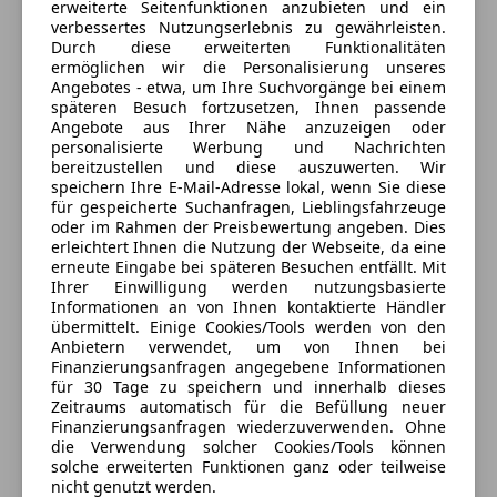
erweiterte Seitenfunktionen anzubieten und ein
Fahrzeuge mich zu kontaktieren.
verbessertes Nutzungserlebnis zu gewährleisten.
Durch diese erweiterten Funktionalitäten
ermöglichen wir die Personalisierung unseres
Dein Name
Angebotes - etwa, um Ihre Suchvorgänge bei einem
späteren Besuch fortzusetzen, Ihnen passende
Angebote aus Ihrer Nähe anzuzeigen oder
personalisierte Werbung und Nachrichten
bereitzustellen und diese auszuwerten. Wir
Deine E-Mail
speichern Ihre E-Mail-Adresse lokal, wenn Sie diese
für gespeicherte Suchanfragen, Lieblingsfahrzeuge
oder im Rahmen der Preisbewertung angeben. Dies
erleichtert Ihnen die Nutzung der Webseite, da eine
erneute Eingabe bei späteren Besuchen entfällt. Mit
Deine Telefonnummer (optional)
Ihrer Einwilligung werden nutzungsbasierte
Informationen an von Ihnen kontaktierte Händler
übermittelt. Einige Cookies/Tools werden von den
Anbietern verwendet, um von Ihnen bei
Ich möchte auf meine Interessen zugeschnittene Angebote und
Finanzierungsanfragen angegebene Informationen
Neuigkeiten der AutoScout24 GmbH per E-Mail erhalten. Ich
für 30 Tage zu speichern und innerhalb dieses
kann diese
Einwilligung
jederzeit mit Wirkung für die Zukunft
Zeitraums automatisch für die Befüllung neuer
widerrufen.
Finanzierungsanfragen wiederzuverwenden. Ohne
die Verwendung solcher Cookies/Tools können
solche erweiterten Funktionen ganz oder teilweise
nicht genutzt werden.