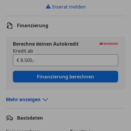
⚠
Inserat melden
Finanzierung
Berechne deinen Autokredit
Kredit ab
Finanzierung berechnen
Mehr anzeigen
Autokredit vergleichen
Basisdaten
Laufzeit
120 Monate
Kreditbetrag
€ 8 500,-