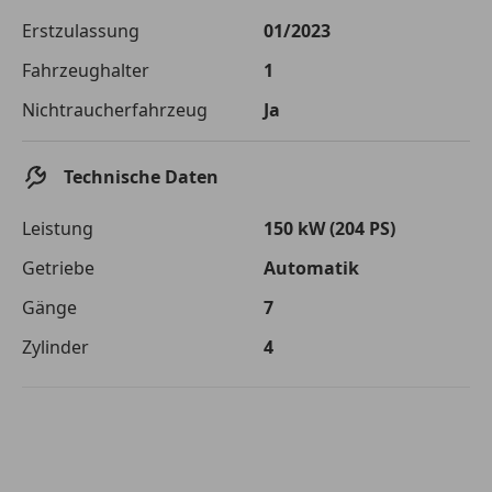
Die tatsächlichen Konditionen sind abhängig von Ihrer Bonität sowie
Erstzulassung
01/2023
von der von Ihnen gewählten Bank. Rückzahlungszeitraum 1-10
Jahre. Zinsspanne Sollzinssatz: 2,90% - 14,90%.
Fahrzeughalter
1
Jetzt berechnen
Nichtraucherfahrzeug
Ja
Technische Daten
Leistung
150 kW (204 PS)
Getriebe
Automatik
Gänge
7
Zylinder
4