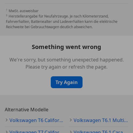
Mobiltelefon Schnittstelle Bluetooth
Motor 2,0 Ltr. - 150 kW TDI
MwSt. ausweisbar
Multimedia-Schnittstelle 2 x USB (Typ C) vorn
Herstellerangabe für Neufahrzeuge. Je nach Kilometerstand,
Fahrverhalten, Batteriealter und Ladeverhalten kann die elektrische
Nebelscheinwerfer mit integriertem Abbiegelicht
Reichweite bei Gebrauchtwagen deutlich abweichen.
Notrufsystem
Radioempfang digital (DAB+)
Radstand 3000 mm
Something went wrong
Raucher-Paket
Regensensor
We're sorry, but something unexpected happened.
Reifen-Reparaturkit
Please try again or refresh the page.
Reifenkontroll-Anzeige
Rußpartikelfilter
Try Again
Schadstoffarm nach Abgasnorm Euro 6d
Scheibenwaschdüsen beheizt und Anzeige für
Waschwasserstand
Scheinwerfer LED
Alternative Modelle
Schiebetür Lade-/Fahrgastraum rechts
Volkswagen T6 California Gebraucht
Volkswagen T6.1 Multivan Gebraucht
Seitenairbag / Kopfairbag (Curtain-Airbag) vorn
Servolenkung elektro-mechanisch
Volkswagen T7 California Gebraucht
Volkswagen T6.1 Caravelle Gebraucht