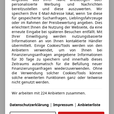
Tagfahrlicht
Airbag Beifahrer abschaltbar
6719 Bludesch, AT
personalisierte Werbung und Nachrichten
Traktionskontrolle
Airbag Fahrer-/Beifahrerseite
bereitzustellen und diese auszuwerten. Wir
Verkehrszeichenerkennung
Anschluss für Außendusche
speichern Ihre E-Mail-Adresse lokal, wenn Sie diese
Kontakt
für gespeicherte Suchanfragen, Lieblingsfahrzeuge
Wegfahrsperre
Anti-Blockier-System (ABS)
oder im Rahmen der Preisbewertung angeben. Dies
Markus Vonbrül
Zentralverriegelung
Antriebs-Schlupfregelung (ASR)
erleichtert Ihnen die Nutzung der Webseite, da eine
Zentralverriegelung mit Funkfernbedienung
Antriebsart: Frontantrieb
erneute Eingabe bei späteren Besuchen entfällt. Mit
Ihrer Einwilligung werden nutzungsbasierte
Alle Fahrzeuge des Anbieters
Armaturentafel Komfort
Extras
Informationen an von Ihnen kontaktierte Händler
Aufstelldach elektro-hydraulisch betätigt mit
übermittelt. Einige Cookies/Tools werden von den
Alufelgen (18")
Bugfenster und Frontöffnung, Faltenbalg grau
Anbietern verwendet, um von Ihnen bei
Anbieter kontaktieren
Finanzierungsanfragen angegebene Informationen
Anhängerkupplung
Ausstattungs-Paket Licht + Sicht
für 30 Tage zu speichern und innerhalb dieses
Dachreling
Außenspiegel konvex, links
Zeitraums automatisch für die Befüllung neuer
Deine Nachricht
Innenspiegel automatisch abblendend
Außenspiegel konvex, rechts
Finanzierungsanfragen wiederzuverwenden. Ohne
die Verwendung solcher Cookies/Tools können
Katalysator
Außenspiegel und Türgriffe außen in Wagenfarbe
solche erweiterten Funktionen ganz oder teilweise
Sommerreifen
Befestigungsschienen für Dachträger
nicht genutzt werden.
Sprachsteuerung
Bettverlängerung mit Polsterauflage (Komfort)
Touchscreen
Bodenbelag im Fahrerhaus: Velours-Vlies
Wir arbeiten mit 224 Anbietern zusammen.
Winterpaket
Bordwerkzeug und Wagenheber
|
|
Datenschutzerklärung
Impressum
Anbieterliste
Campingtisch
Dachbett