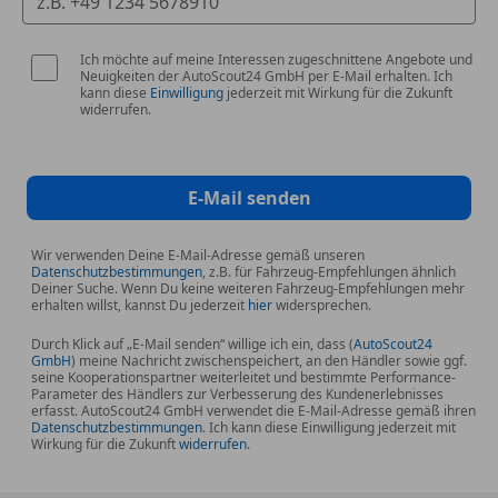
Grey
Innenbeleuchtung Camper (inkl. Beleuchtung
Ich möchte auf meine Interessen zugeschnittene Angebote und
Aufstelldach / Heckklappe)
Neuigkeiten der AutoScout24 GmbH per E-Mail erhalten. Ich
kann diese
Einwilligung
jederzeit mit Wirkung für die Zukunft
Innenleuchten im Lade-/FG-Raum:
widerrufen.
Trittstufenleuchten
Innenraumfilter: Pollenfilter
Innenspiegel mit Abblendautomatik
E-Mail senden
Isofix-Aufnahmen für Kindersitz an Rücksitz
Karosserie/Aufbau: Motor Caravan
Wir verwenden Deine E-Mail-Adresse gemäß unseren
Kindersicherung elektr. betätigt
Datenschutzbestimmungen
, z.B. für Fahrzeug-Empfehlungen ähnlich
Deiner Suche. Wenn Du keine weiteren Fahrzeug-Empfehlungen mehr
Klimaautomatik Climatronic (Fahrerhaus +
erhalten willst, kannst Du jederzeit
hier
widersprechen.
Lade-/Fahrgastraum)
Kompressor-Kühlschrank
Durch Klick auf „E-Mail senden“ willige ich ein, dass (
AutoScout24
GmbH
) meine Nachricht zwischenspeichert, an den Händler sowie ggf.
Kraftstofftank: 70 Ltr.
seine Kooperationspartner weiterleitet und bestimmte Performance-
Parameter des Händlers zur Verbesserung des Kundenerlebnisses
Kühlergrill mit Chromleisten
erfasst. AutoScout24 GmbH verwendet die E-Mail-Adresse gemäß ihren
Lenkrad (Leder) mit Multifunktion
Datenschutzbestimmungen
. Ich kann diese Einwilligung jederzeit mit
Wirkung für die Zukunft
widerrufen
.
Lenksäule (Lenkrad) verstellbar
Markisenleisten schwarz