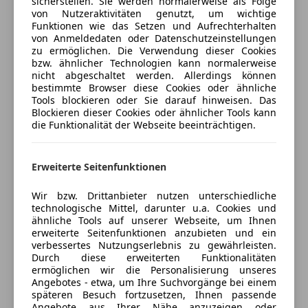
sicherstellen. Sie werden normalerweise als Folge
ABS
von Nutzeraktivitäten genutzt, um wichtige
Assist) inkl. Spurhalteassistent (Lane Assist)
Versicherungsschutz an Ihre Bedürfnisse
Funktionen wie das Setzen und Aufrechterhalten
Abstandstempomat
Fahrassistenz-System: Verkehrszeichenerkennung
von Anmeldedaten oder Datenschutzeinstellungen
anpassen
Airbag hinten
Fliegengitter Schiebefenster rechts
zu ermöglichen. Die Verwendung dieser Cookies
Alarmanlage
Freischaden-Gutschein ab Stufe 0
bzw. ähnlicher Technologien kann normalerweise
Fußmatten Fahrerhaus: Gummi
nicht abgeschaltet werden. Allerdings können
Beifahrerairbag
Lackierung: Sonderlackierung Candy-weiss uni /
Auto einfach online versichern & Rabatt holen
bestimmte Browser diese Cookies oder ähnliche
ESP
Dach Schwarz
Tools blockieren oder Sie darauf hinweisen. Das
Fahrerairbag
Blockieren dieser Cookies oder ähnlicher Tools kann
LM-Felgen 8x18 (Valdivia, schwarz)
die Funktionalität der Webseite beeinträchtigen.
Fernlichtassistent
Markise seitlich, Beifahrerseite (Gehäuse und
Jetzt berechnen
Geschwindigkeits-begrenzungsanlage
Markisenleisten schwarz)
Isofix
Rückfahrkamera
Erweiterte Seitenfunktionen
Kopfairbag
Sitzbezug / Polsterung: ArtVelours / Kunstleder
Verkäufer
Händler
Kurvenlicht
Sitze im Lade-/FG-Raum: 2.Reihe, Vorbereitung zur
Wir bzw. Drittanbieter nutzen unterschiedliche
technologische Mittel, darunter u.a. Cookies und
LED-Scheinwerfer
Nachrüstung - Einzelsitz
ähnliche Tools auf unserer Webseite, um Ihnen
Notbremsassistent
Auto Vonbrül GmbH
Wertfach
erweiterte Seitenfunktionen anzubieten und ein
Notrufsystem
Sonderausstattung:
verbessertes Nutzungserlebnis zu gewährleisten.
5
Sterne
Sternebewertung 5 von 5
Durch diese erweiterten Funktionalitäten
Reifendruckkontrollsystem
Abdeckung Schiebetürleiste
(95% Weiterempfehlungen)
ermöglichen wir die Personalisierung unseres
Servolenkung
Abfallbehälter
Anbieter auf AutoScout24 seit 2019
Angebotes - etwa, um Ihre Suchvorgänge bei einem
Spurhalteassistent
Abwassertank
späteren Besuch fortzusetzen, Ihnen passende
Hauptstraße 39
,
Angebote aus Ihrer Nähe anzuzeigen oder