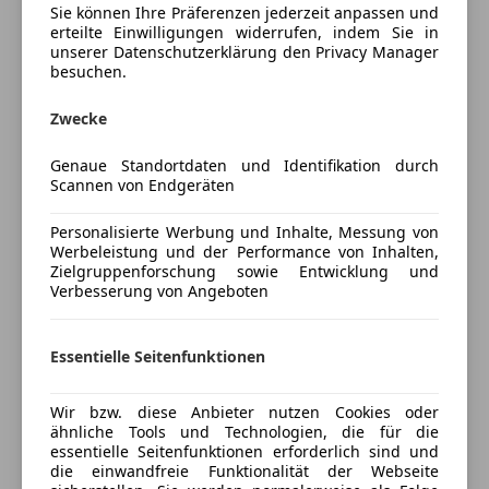
Sitzbelüftung
Sie können Ihre Präferenzen jederzeit anpassen und
Audio-Navigationssystem Discover Media
erteilte Einwilligungen widerrufen, indem Sie in
Sitzheizung
Streaming & Internet (Touchscreen, USB)
unserer Datenschutzerklärung den Privacy Manager
Standheizung
Bodenbelag im Lade-/Fahrgastraum Kunststoff in
besuchen.
Start/Stop-Automatik
Holz-Optik
teilb. Rücksitzbank
Deaktivierungsschalter für Antriebs-
Zwecke
Tempomat
Schlupfregelung (ASR)
Genaue Standortdaten und Identifikation durch
Diebstahl-Warnanlage + Innenraumüberwachung /
Unterhaltung/Media
Scannen von Endgeräten
Abschleppschutz + Back-up-Horn
Android Auto
Digital Cockpit (Instrumentenanzeige Digital)
Mehr anzeigen
Personalisierte Werbung und Inhalte, Messung von
Apple CarPlay
Fahrassistenz-System: Autom. Distanzregelung
Werbeleistung und der Performance von Inhalten,
Zielgruppenforschung sowie Entwicklung und
Bluetooth
(ACC) und Umfeldbeobachtungssystem (Front
Verbesserung von Angeboten
Preisbewertung
Bordcomputer
Assist, bis 210 km/h)
CD
Fahrassistenz-System: Einparkhilfe vorn und hinten
Mehr anzeigen
DAB-Radio
Fahrassistenz-System: Fahrprofilauswahl Drive
Essentielle Seitenfunktionen
Freisprecheinrichtung
Select und Adaptive Fahrwerksregelung DCC mit
Radio
Dynamik-Fahrwerk
Wir bzw. diese Anbieter nutzen Cookies oder
Versicherung
USB
ähnliche Tools und Technologien, die für die
Fahrassistenz-System: Fernlichtregulierung (Light
essentielle Seitenfunktionen erforderlich sind und
Assist)
Sicherheit
Kfz-Versicherung
die einwandfreie Funktionalität der Webseite
Fahrassistenz-System: Spurwechselassistent (Side