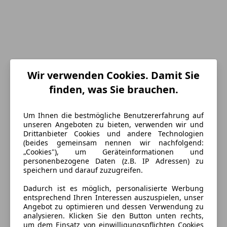
Wir verwenden Cookies. Damit Sie
finden, was Sie brauchen.
Um Ihnen die bestmögliche Benutzererfahrung auf
unseren Angeboten zu bieten, verwenden wir und
Energieverbrauch
Drittanbieter Cookies und andere Technologien
(beides gemeinsam nennen wir nachfolgend:
Schadstoffklasse
Euro 6d
„Cookies"), um Geräteinformationen und
personenbezogene Daten (z.B. IP Adressen) zu
Kraftstoff
Diesel
speichern und darauf zuzugreifen.
Kraftstoffverbrauch
6,90
l/100 km (komb.)
Dadurch ist es möglich, personalisierte Werbung
entsprechend Ihren Interessen auszuspielen, unser
CO₂-Emissionen
182 g/km (komb.)
Angebot zu optimieren und dessen Verwendung zu
analysieren. Klicken Sie den Button unten rechts,
um dem Einsatz von einwilligungspflichten Cookies