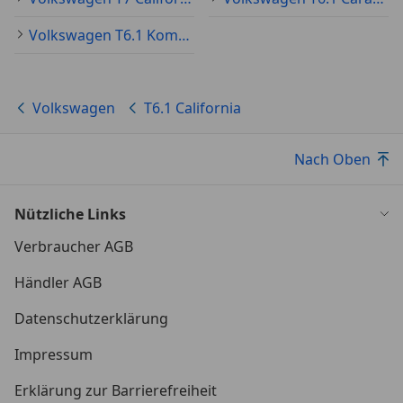
Sitze im Fahrerhaus: Beifahrersitz mit
Lendenwirbelstütze, drehbar
Volkswagen T6.1 Kombi Gebraucht
Sitze im Fahrerhaus: Fahrer- und Beifahrersitz
heizbar
Sitze im Fahrerhaus: Fahrer- und Beifahrersitz mit
Volkswagen
T6.1 California
Armlehnen vorn
Sitze im Fahrerhaus: Fahrersitz mit
Nach Oben
Lendenwirbelstütze, drehbar
Sitze im Fahrerhaus: Lendenwirbelstützen Fahrer-
und Beifahrersitz
Nützliche Links
Sitze im Lade-/FG-Raum: 2.Reihe, 2er-Sitzbank,
Verbraucher AGB
verschiebbar und ausklappbar
Sonnenblenden mit Spiegel (beleuchtet)
Händler AGB
Sonnenschutzrollo im Fahrgastraum
Standheizung mit Fernbedienung, Zeitschaltuhr
Datenschutzerklärung
und Zuheizer
Impressum
Start/Stop-Anlage Motor
Steckdose 230V (mit Einspeisung für
Erklärung zur Barrierefreiheit
Batterieaufladung)