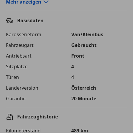
Autokredit-Rechner von durchblicker.at
Mehr anzeigen
Einfach Rate berechnen und günstige Konditionen
finden!
Basisdaten
Autokredit vergleichen
Karosserieform
Van/Kleinbus
Laufzeit
120 Monate
Fahrzeugart
Gebraucht
Antriebsart
Front
Kreditbetrag
€ 75 000,-
Sitzplätze
4
Zu zahlender
€ 105 661,-
Gesamtbetrag
Türen
4
Einberechnete Gebühren
€ 0,-
Länderversion
Österreich
Garantie
20 Monate
Effektivzinsatz
7,50 %
Sollzinssatz
7,25 %
Fahrzeughistorie
Monatliche Rate
€ 880,51
Kilometerstand
489 km