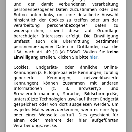
und der damit verbundenen Verarbeitung
Ausstattung
personenbezogener Daten zuzustimmen oder den
Button unten links, um eine detaillierte Auswahl
Komfort
Mehr anzeigen
hinsichtlich der Cookies zu treffen oder um der
Verarbeitung personenbezogener Daten zu
Armlehne
widersprechen, soweit diese auf Grundlage
Berganfahrassistent
berechtigter Interessen erfolgt. Die Einwilligung
Farbe und Innenausstattung
umfasst auch die Übermittlung bestimmter
Einparkhilfe
personenbezogener Daten in Drittländer, u.a. die
Einparkhilfe Rückfahrkamera
Außenfarbe
Weiß
USA, nach Art. 49 (1) (a) DSGVO. Wollen Sie
keine
Einparkhilfe Sensoren hinten
Einwilligung
erteilen, klicken Sie bitte
hier
.
Farbe laut Hersteller
Candy-Weiß
Einparkhilfe Sensoren vorne
Cookies, Endgeräte- oder ähnliche Online-
Elektrische Fensterheber
Farbe der
Schwarz
Kennungen (z. B. login-basierte Kennungen, zufällig
generierte Kennungen, netzwerkbasierte
Elektrische Seitenspiegel
Innenausstattung
Kennungen) können zusammen mit anderen
Getönte Scheiben
Informationen (z. B. Browsertyp und
Innenausstattung
Alcantara
Klimaautomatik
Browserinformationen, Sprache, Bildschirmgröße,
unterstützte Technologien usw.) auf Ihrem Endgerät
Lederlenkrad
gespeichert oder von dort ausgelesen werden, um
Lordosenstütze
Fahrzeugbeschreibung
es jedes Mal wiederzuerkennen, wenn es eine App
Multifunktionslenkrad
oder einer Webseite aufruft. Dies geschieht für
einen oder mehrere der hier aufgeführten
Navigationssystem
Serienausstattung:
Verarbeitungszwecke.
Regensensor
Anhängerkupplung (Kugelkopf abnehmbar)