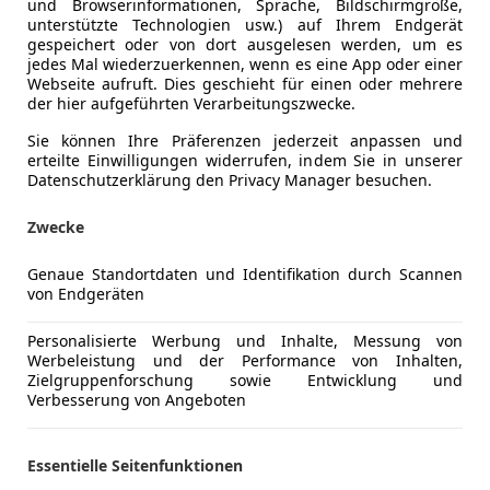
und Browserinformationen, Sprache, Bildschirmgröße,
unterstützte Technologien usw.) auf Ihrem Endgerät
gespeichert oder von dort ausgelesen werden, um es
jedes Mal wiederzuerkennen, wenn es eine App oder einer
Webseite aufruft. Dies geschieht für einen oder mehrere
der hier aufgeführten Verarbeitungszwecke.
Sie können Ihre Präferenzen jederzeit anpassen und
erteilte Einwilligungen widerrufen, indem Sie in unserer
Schadstoffklasse
Euro 6d
Datenschutzerklärung den Privacy Manager besuchen.
Kraftstoff
Diesel
Zwecke
Kraftstoffverbrauch
7,20
l/100 
Genaue Standortdaten und Identifikation durch Scannen
von Endgeräten
CO₂-Emissionen
190 g/km 
Personalisierte Werbung und Inhalte, Messung von
Werbeleistung und der Performance von Inhalten,
Komfort
Armlehne
Mehr anzeigen
Zielgruppenforschung sowie Entwicklung und
Berganfahr
Verbesserung von Angeboten
Einparkhilf
ng
Außenfarbe
Schwarz
Einparkhil
Essentielle Seitenfunktionen
Einparkhil
Farbe laut Hersteller
Deep Black