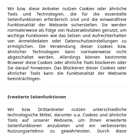
Einparkhil
Lackierung
Metallic
Elektrisch
Wir bzw. diese Anbieter nutzen Cookies oder ähnliche
Tools und Technologien, die für die essentielle
Elektrische
Farbe der Innenausstattung
Schwarz
Seitenfunktionen erforderlich sind und die einwandfreie
Getönte S
Funktionalität der Webseite sicherstellen. Sie werden
Innenausstattung
Stoff
Klimaanla
normalerweise als Folge von Nutzeraktivitäten genutzt, um
wichtige Funktionen wie das Setzen und Aufrechterhalten
Klimaauto
von Anmeldedaten oder Datenschutzeinstellungen zu
Lederlenk
ermöglichen. Die Verwendung dieser Cookies bzw.
Sonderausstattung:
Lordosens
ähnlicher Technologien kann normalerweise nicht
Anhängerkupplung (Kugelkopf abnehmbar)
abgeschaltet werden. Allerdings können bestimmte
Multifunkt
Audio-Navigationssystem Discover Media Streami
Browser diese Cookies oder ähnliche Tools blockieren oder
Navigatio
Sie darauf hinweisen. Das Blockieren dieser Cookies oder
USB)
Regensens
ähnlicher Tools kann die Funktionalität der Webseite
Ausstattungs-Paket Licht + Sicht
beeinträchtigen.
Schiebetür
Außenspiegel elektr. verstell-, heiz- und anklappba
Sitzheizun
Befestigungsschienen für Dachträger
Standheiz
Erweiterte Seitenfunktionen
Bordwerkzeug und Wagenheber
Start/Stop
Fahrassistenz-System: Autom. Distanzregelung (A
Tempomat
Wir bzw. Drittanbieter nutzen unterschiedliche
Umfeldbeobachtungssystem (Front Assist, bis 21
technologische Mittel, darunter u.a. Cookies und ähnliche
Fahrassistenz-System: Einparkhilfe vorn und hint
Unterhaltung/Media
Bluetooth
Mehr anzeigen
Tools auf unserer Webseite, um Ihnen erweiterte
Seitenfunktionen anzubieten und ein verbessertes
Fenster im Lade-/FG-Raum: - schiebbar vorn, fests
Bordcompu
Nutzungserlebnis zu gewährleisten. Durch diese
Innenentriegelung Heckklappe / Heckflügeltüren