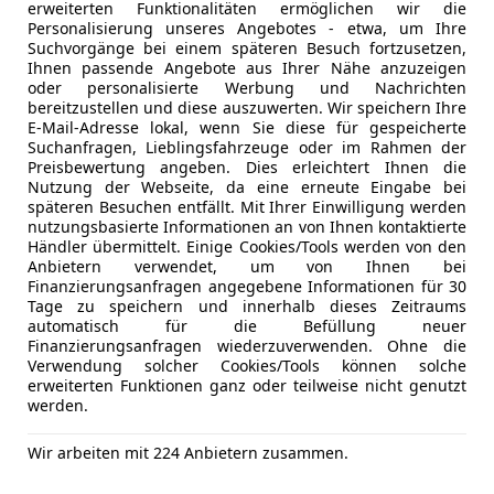
DAB-Radio
erweiterten Funktionalitäten ermöglichen wir die
Mehr anzeigen
Klimaautomatik Climatronic (Fahrerhaus + Lade-
Freisprech
Personalisierung unseres Angebotes - etwa, um Ihre
Suchvorgänge bei einem späteren Besuch fortzusetzen,
Kraftstofftank: 80 Ltr.
MP3
Ihnen passende Angebote aus Ihrer Nähe anzuzeigen
Lackierung: Perleffekt-Lackierung
Radio
oder personalisierte Werbung und Nachrichten
LM-Felgen 7x17 (Aracaju)
USB
bereitzustellen und diese auszuwerten. Wir speichern Ihre
E-Mail-Adresse lokal, wenn Sie diese für gespeicherte
Nebelscheinwerfer mit integriertem Abbiegelicht
Sicherheit
ABS
Suchanfragen, Lieblingsfahrzeuge oder im Rahmen der
Radioempfang digital (DAB+)
Preisbewertung angeben. Dies erleichtert Ihnen die
Abstands
Reserverad in Fahrbereifung
Nutzung der Webseite, da eine erneute Eingabe bei
Beifahrera
späteren Besuchen entfällt. Mit Ihrer Einwilligung werden
Rückfahrkamera
ESP
nutzungsbasierte Informationen an von Ihnen kontaktierte
Scheibenwaschdüsen beheizt und Anzeige für W
Händler übermittelt. Einige Cookies/Tools werden von den
Fahrerairb
Scheinwerfer und Heckleuchten LED
Anbietern verwendet, um von Ihnen bei
Geschwind
Finanzierungsanfragen angegebene Informationen für 30
Sitze im Fahrerhaus: Fahrer- und Beifahrersitz he
Kopfairba
Tage zu speichern und innerhalb dieses Zeitraums
Sitze im Lade-/FG-Raum: 1.Reihe, 2 Drehsitze
automatisch für die Befüllung neuer
LED-Schei
Verglasung hinten abgedunkelt
Finanzierungsanfragen wiederzuverwenden. Ohne die
LED-Tagfah
Verwendung solcher Cookies/Tools können solche
Zusatzheizung (Warmwasser) mit Standheizfunkt
Müdigkeit
erweiterten Funktionen ganz oder teilweise nicht genutzt
Zuziehhilfe für Heckklappe
werden.
Nebelsche
Zuziehhilfe Schiebetür rechts
Notbremsa
Wir arbeiten mit 224 Anbietern zusammen.
Notrufsys
Serienausstattung:
Kfz-Versicherung
Reifendruc