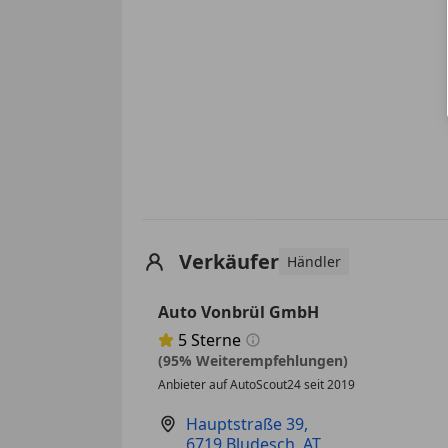
Verkäufer
Händler
Auto Vonbrül GmbH
5
Sterne
Sternebewertung 5 von 5
(95% Weiterempfehlungen)
Anbieter auf AutoScout24 seit 2019
Hauptstraße 39
,
6719 Bludesch, AT