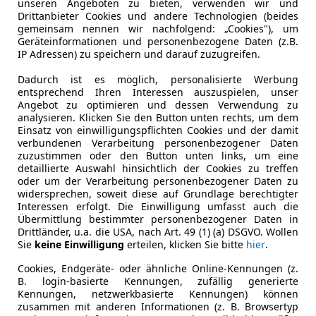
unseren Angeboten zu bieten, verwenden wir und
Drittanbieter Cookies und andere Technologien (beides
gemeinsam nennen wir nachfolgend: „Cookies"), um
Leistung
110 kW (15
Geräteinformationen und personenbezogene Daten (z.B.
IP Adressen) zu speichern und darauf zuzugreifen.
Getriebe
Automati
Dadurch ist es möglich, personalisierte Werbung
Hubraum
1 968 cm³
entsprechend Ihren Interessen auszuspielen, unser
Angebot zu optimieren und dessen Verwendung zu
Gänge
7
analysieren. Klicken Sie den Button unten rechts, um dem
Einsatz von einwilligungspflichten Cookies und der damit
Zylinder
4
verbundenen Verarbeitung personenbezogener Daten
zuzustimmen oder den Button unten links, um eine
detaillierte Auswahl hinsichtlich der Cookies zu treffen
oder um der Verarbeitung personenbezogener Daten zu
widersprechen, soweit diese auf Grundlage berechtigter
Interessen erfolgt. Die Einwilligung umfasst auch die
Übermittlung bestimmter personenbezogener Daten in
Drittländer, u.a. die USA, nach Art. 49 (1) (a) DSGVO. Wollen
Sie
keine Einwilligung
erteilen, klicken Sie bitte
hier
.
Cookies, Endgeräte- oder ähnliche Online-Kennungen (z.
B. login-basierte Kennungen, zufällig generierte
Kennungen, netzwerkbasierte Kennungen) können
zusammen mit anderen Informationen (z. B. Browsertyp