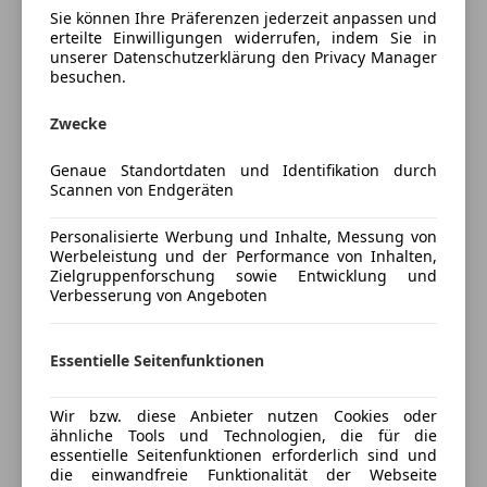
ABGABEN UND GEBÜHREN
Sie können Ihre Präferenzen jederzeit anpassen und
DAB-Radio
erteilte Einwilligungen widerrufen, indem Sie in
AUSGEZEICHNET ALS TOP HANDELSBETRIEB MIT 5
Freisprecheinrichtung
unserer Datenschutzerklärung den Privacy Manager
STERNEN
MP3
besuchen.
Radio
MWST AUSWEISBAR
Zwecke
USB
KEIN BAUSTELLEN FAHRZEUG
Mehr anzeigen
Sicherheit
Genaue Standortdaten und Identifikation durch
Anhängervorrichtung preiswert nachrüstbar
Scannen von Endgeräten
ABS
Preisbewertung
-- keine Kratzer oder Dellen (normale Abnützung)
Beifahrerairbag
Personalisierte Werbung und Inhalte, Messung von
-- 1 Besitz
Werbeleistung und der Performance von Inhalten,
ESP
Mehr anzeigen
-- Nichtraucherfahrzeug
Zielgruppenforschung sowie Entwicklung und
Fahrerairbag
Verbesserung von Angeboten
-- Serviehistorie lückenlos (alle bei VW Service)
Geschwindigkeits-begrenzungsanlage
-- Fahrzeug neu überprüft
Isofix
Versicherung
-- 12 Monate Gewährleistung (Händlerverkauf)
Essentielle Seitenfunktionen
Notrufsystem
-- auf Wunsch bis zu 36 Monate Garantie
Reifendruckkontrollsystem
Kfz-Versicherung
-- jeder Ankaufstest möglich
Servolenkung
Wir bzw. diese Anbieter nutzen Cookies oder
-- Eintausch bzw. verschiedenste
ähnliche Tools und Technologien, die für die
Tagfahrlicht
Versicherungsschutz an Ihre Bedürfnisse
essentielle Seitenfunktionen erforderlich sind und
Finanzierungsmöglöichkeiten
Traktionskontrolle
anpassen
die einwandfreie Funktionalität der Webseite