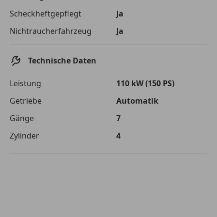
Die tatsächlichen Konditionen sind abhängig von Ihrer Bonität sowie
Scheckheftgepflegt
Ja
von der von Ihnen gewählten Bank. Rückzahlungszeitraum 1-10
Jahre. Zinsspanne Sollzinssatz: 2,90% - 14,90%.
Nichtraucherfahrzeug
Ja
Jetzt berechnen
Technische Daten
Leistung
110 kW (150 PS)
Getriebe
Automatik
Gänge
7
Zylinder
4