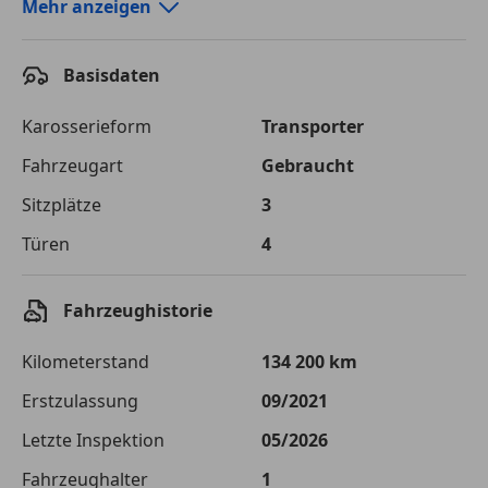
Autokredit-Rechner von durchblicker.at
Mehr anzeigen
Einfach Rate berechnen und günstige Konditionen
finden!
Basisdaten
Autokredit vergleichen
Karosserieform
Transporter
Laufzeit
120 Monate
Fahrzeugart
Gebraucht
Sitzplätze
3
Kreditbetrag
€ 25 000,-
Türen
4
Zu zahlender
€ 35 220,-
Gesamtbetrag
Fahrzeughistorie
Einberechnete Gebühren
€ 0,-
Kilometerstand
134 200 km
Effektivzinsatz
7,50 %
Erstzulassung
09/2021
Sollzinssatz
7,25 %
Letzte Inspektion
05/2026
Monatliche Rate
€ 293,50
Fahrzeughalter
1