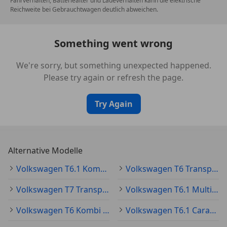
Fahrverhalten, Batteriealter und Ladeverhalten kann die elektrische
Innenbetätigung
Reichweite bei Gebrauchtwagen deutlich abweichen.
Zul. Gesamtgewicht 2,80 t
Besichtigung, Probefahrt bzw. weitere Auskünfte
auch am Abende bzw. Wochenende bitte unter 0664
Something went wrong
3455661 Johannes Parzer
We're sorry, but something unexpected happened.
Eingabe, Satzfehler bzw. Irrtümer vorbehalten
Please try again or refresh the page.
Try Again
Alternative Modelle
Volkswagen T6.1 Kombi Gebraucht
Volkswagen T6 Transporter Gebraucht
Volkswagen T7 Transporter Gebraucht
Volkswagen T6.1 Multivan Gebraucht
Volkswagen T6 Kombi Gebraucht
Volkswagen T6.1 Caravelle Gebraucht