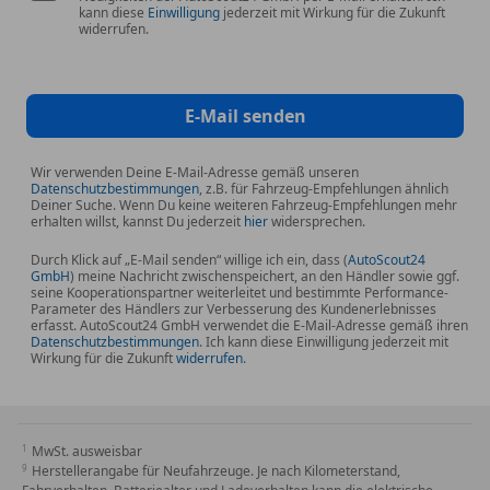
kann diese
Einwilligung
jederzeit mit Wirkung für die Zukunft
Lenksäule (Lenkrad) verstellbar
widerrufen.
Motor 2,0 Ltr. - 110 kW TDI
Nebelschlussleuchte
Nichtraucher-Paket
E-Mail senden
Radioempfang digital (DAB+)
Radkappen
Wir verwenden Deine E-Mail-Adresse gemäß unseren
Radstand 3000 mm
Datenschutzbestimmungen
, z.B. für Fahrzeug-Empfehlungen ähnlich
Deiner Suche. Wenn Du keine weiteren Fahrzeug-Empfehlungen mehr
Rußpartikelfilter
erhalten willst, kannst Du jederzeit
hier
widersprechen.
Schadstoffarm nach Abgasnorm Euro 6d
Schiebetür Lade-/Fahrgastraum rechts
Durch Klick auf „E-Mail senden“ willige ich ein, dass (
AutoScout24
GmbH
) meine Nachricht zwischenspeichert, an den Händler sowie ggf.
Servolenkung elektro-mechanisch
seine Kooperationspartner weiterleitet und bestimmte Performance-
Parameter des Händlers zur Verbesserung des Kundenerlebnisses
Stahlfelgen 6,5x16
erfasst. AutoScout24 GmbH verwendet die E-Mail-Adresse gemäß ihren
Start/Stop-Anlage Motor
Datenschutzbestimmungen
. Ich kann diese Einwilligung jederzeit mit
Wirkung für die Zukunft
widerrufen
.
Tagfahrlicht
Warnanlage für Sicherheitsgurte
(Fahrer-/Beifahrerseite)
Wärmeschutzverglasung
MwSt. ausweisbar
Zentralverriegelung mit Fernbedienung und
Herstellerangabe für Neufahrzeuge. Je nach Kilometerstand,