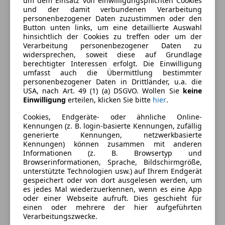
um dem Einsatz von einwilligungspflichten Cookies
Berganfahrassistent
Farbe und Innenausstattung
und der damit verbundenen Verarbeitung
personenbezogener Daten zuzustimmen oder den
Einparkhilfe
Button unten links, um eine detaillierte Auswahl
Einparkhilfe Rückfahrkamera
Außenfarbe
Silber
hinsichtlich der Cookies zu treffen oder um der
Elektrische Fensterheber
Verarbeitung personenbezogener Daten zu
Farbe laut Hersteller
Reflexsilber Metallic
widersprechen, soweit diese auf Grundlage
Elektrische Seitenspiegel
berechtigter Interessen erfolgt. Die Einwilligung
Getönte Scheiben
Lackierung
Metallic
umfasst auch die Übermittlung bestimmter
Klimaanlage
personenbezogener Daten in Drittländer, u.a. die
Farbe der
Schwarz
USA, nach Art. 49 (1) (a) DSGVO. Wollen Sie
keine
Navigationssystem
Innenausstattung
Einwilligung
erteilen, klicken Sie bitte
hier
.
Regensensor
Schiebetür rechts
Cookies, Endgeräte- oder ähnliche Online-
Innenausstattung
Stoff
Kennungen (z. B. login-basierte Kennungen, zufällig
Sitzbelüftung
generierte Kennungen, netzwerkbasierte
Sitzheizung
Kennungen) können zusammen mit anderen
Fahrzeugbeschreibung
Start/Stop-Automatik
Informationen (z. B. Browsertyp und
Browserinformationen, Sprache, Bildschirmgröße,
Tempomat
unterstützte Technologien usw.) auf Ihrem Endgerät
Zum Kauf angeboten wird ein sehr seriöser bzw.
Umklappbarer Beifahrersitz
gespeichert oder von dort ausgelesen werden, um
gepflegter Kastenwagen mit einem DSG Getriebe,
es jedes Mal wiederzuerkennen, wenn es eine App
Unterhaltung/Media
einer sehr guten Ausstattung zu einem TOP Preis
oder einer Webseite aufruft. Dies geschieht für
einen oder mehrere der hier aufgeführten
Bluetooth
Verarbeitungszwecke.
FAHRZEUGPREIS ANMDELDEFERTIG INKL. ALLER
Bordcomputer