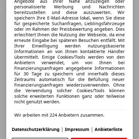
Angebote aus Ihrer Nähe anzuzeigen oder
Rückfahrkamera
Johannes Parzer
personalisierte Werbung und Nachrichten
Schriftzug Transporter am Kotflügel
bereitzustellen und diese auszuwerten. Wir
Sitze im Fahrerhaus: Armlehnen, Fahrersitz
speichern Ihre E-Mail-Adresse lokal, wenn Sie diese
Alle Fahrzeuge des Anbieters
für gespeicherte Suchanfragen, Lieblingsfahrzeuge
Sitze im Fahrerhaus: Beifahrerdoppelsitz mit
oder im Rahmen der Preisbewertung angeben. Dies
Staufach (abschließbar) im Sitzkasten
erleichtert Ihnen die Nutzung der Webseite, da eine
Sitze im Fahrerhaus: Fahrersitz heizbar
erneute Eingabe bei späteren Besuchen entfällt. Mit
Anbieter kontaktieren
Ihrer Einwilligung werden nutzungsbasierte
Verkleidung im Lade-/FG-Raum: Hartfaser
Informationen an von Ihnen kontaktierte Händler
halbhoch
Deine Nachricht
übermittelt. Einige Cookies/Tools werden von den
Verzurrösen verstärkt
Anbietern verwendet, um von Ihnen bei
Finanzierungsanfragen angegebene Informationen
Zuheizer
für 30 Tage zu speichern und innerhalb dieses
Ausstattung
Zeitraums automatisch für die Befüllung neuer
Airbag Beifahrer abschaltbar
Finanzierungsanfragen wiederzuverwenden. Ohne
die Verwendung solcher Cookies/Tools können
Airbag Fahrer-/Beifahrerseite
solche erweiterten Funktionen ganz oder teilweise
Anti-Blockier-System (ABS)
nicht genutzt werden.
Antriebs-Schlupfregelung (ASR)
Antriebsart: Frontantrieb
Wir arbeiten mit 224 Anbietern zusammen.
Außenspiegel elektr. verstell- und heizbar
Eintauschwagen: Kaufen und verkaufen in nur einem
Außenspiegel konvex, links
|
|
Datenschutzerklärung
Impressum
Anbieterliste
Schritt
Außenspiegel konvex, rechts