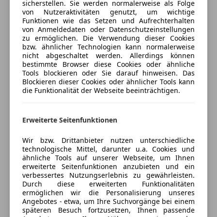
Zentralverriegelung
sicherstellen. Sie werden normalerweise als Folge
Freischaden-Gutschein ab Stufe 0
Sonderausstattung
von Nutzeraktivitäten genutzt, um wichtige
Zentralverriegelung mit Funkfernbedienung
Funktionen wie das Setzen und Aufrechterhalten
2. Batterie
Auto einfach online versichern & Rabatt holen
von Anmeldedaten oder Datenschutzeinstellungen
Extras
Audio-Navigationssystem Discover Media
zu ermöglichen. Die Verwendung dieser Cookies
Streaming & Internet (Touchscreen, USB)
bzw. ähnlicher Technologien kann normalerweise
Katalysator
nicht abgeschaltet werden. Allerdings können
Ausstattungs-Paket: Komfort-Paket Plus
Jetzt berechnen
Partikelfilter
bestimmte Browser diese Cookies oder ähnliche
Bodenbelag im Lade-/Fahrgastraum Universal-
Sommerreifen
Tools blockieren oder Sie darauf hinweisen. Das
Boden Holz
Blockieren dieser Cookies oder ähnlicher Tools kann
Sprachsteuerung
die Funktionalität der Webseite beeinträchtigen.
Bordwerkzeug und Wagenheber
Stahlfelgen
Verkäufer
Händler
Fzg. ohne Kindersicherung im Lade-/Fahrgastraum
Touchscreen
Geschwindigkeits-Regelanlage (Tempomat) inkl.
Winterpaket
Erweiterte Seitenfunktionen
Gebraucht Wagen-Perg
Geschwindigkeits-Begrenzeranlage
Lackierung: Metallic-Lackierung
5
Sterne
Wir bzw. Drittanbieter nutzen unterschiedliche
Sternebewertung 5 von 5
technologische Mittel, darunter u.a. Cookies und
Laderaumtrennwand hoch ohne Fenster
(100% Weiterempfehlungen)
ähnliche Tools auf unserer Webseite, um Ihnen
LKW-Zulassung
Anbieter auf AutoScout24 seit 2010
erweiterte Seitenfunktionen anzubieten und ein
Multifunktionsanzeige Plus
verbessertes Nutzungserlebnis zu gewährleisten.
Furth 15
,
Durch diese erweiterten Funktionalitäten
Notrufsystem
4311 Schwertberg, AT
ermöglichen wir die Personalisierung unseres
Reifenkontroll-Anzeige
Angebotes - etwa, um Ihre Suchvorgänge bei einem
Reserverad in Fahrbereifung
späteren Besuch fortzusetzen, Ihnen passende
Kontakt