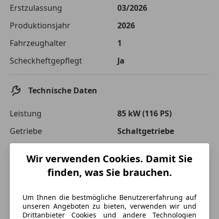
Die tatsächlichen Konditionen sind abhängig von Ihrer Bonität sowie
Erstzulassung
03/2026
von der von Ihnen gewählten Bank. Rückzahlungszeitraum 1-10
Jahre. Zinsspanne Sollzinssatz: 2,90% - 14,90%.
Produktionsjahr
2026
Jetzt berechnen
Fahrzeughalter
1
Scheckheftgepflegt
Ja
Technische Daten
Leistung
85 kW (116 PS)
Getriebe
Schaltgetriebe
Hubraum
999 cm³
Wir verwenden Cookies. Damit Sie
Leergewicht
1 208 kg
finden, was Sie brauchen.
Um Ihnen die bestmögliche Benutzererfahrung auf
unseren Angeboten zu bieten, verwenden wir und
Drittanbieter Cookies und andere Technologien