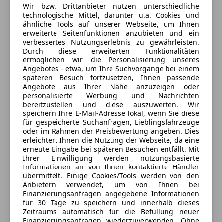
1220 Wien, AT
Reifendruckkontrollsystem
Wir bzw. Drittanbieter nutzen unterschiedliche
Servolenkung
technologische Mittel, darunter u.a. Cookies und
Kontakt
ähnliche Tools auf unserer Webseite, um Ihnen
Spurhalteassistent
erweiterte Seitenfunktionen anzubieten und ein
Verkehrszeichenerkennung
Aleksej Krekotnev
verbessertes Nutzungserlebnis zu gewährleisten.
Wegfahrsperre
Durch diese erweiterten Funktionalitäten
ermöglichen wir die Personalisierung unseres
Zentralverriegelung
Alle Fahrzeuge des Anbieters
Angebotes - etwa, um Ihre Suchvorgänge bei einem
späteren Besuch fortzusetzen, Ihnen passende
Extras
Angebote aus Ihrer Nähe anzuzeigen oder
personalisierte Werbung und Nachrichten
Anbieter kontaktieren
Dachreling
bereitzustellen und diese auszuwerten. Wir
Pannenkit
speichern Ihre E-Mail-Adresse lokal, wenn Sie diese
Deine Nachricht
Sportpaket
für gespeicherte Suchanfragen, Lieblingsfahrzeuge
oder im Rahmen der Preisbewertung angeben. Dies
erleichtert Ihnen die Nutzung der Webseite, da eine
erneute Eingabe bei späteren Besuchen entfällt. Mit
Ihrer Einwilligung werden nutzungsbasierte
Informationen an von Ihnen kontaktierte Händler
übermittelt. Einige Cookies/Tools werden von den
Anbietern verwendet, um von Ihnen bei
Finanzierungsanfragen angegebene Informationen
für 30 Tage zu speichern und innerhalb dieses
Zeitraums automatisch für die Befüllung neuer
Finanzierungsanfragen wiederzuverwenden. Ohne