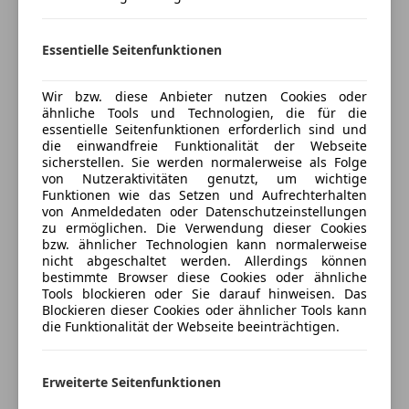
Unterhaltung/Media
Versicherungsschutz an Ihre Bedürfnisse
anpassen
Android Auto
Essentielle Seitenfunktionen
Apple CarPlay
Freischaden-Gutschein ab Stufe 0
Freisprecheinrichtung
Wir bzw. diese Anbieter nutzen Cookies oder
Auto einfach online versichern & Rabatt holen
USB
ähnliche Tools und Technologien, die für die
Volldigitales Kombiinstrument
essentielle Seitenfunktionen erforderlich sind und
die einwandfreie Funktionalität der Webseite
Sicherheit
Jetzt berechnen
sicherstellen. Sie werden normalerweise als Folge
von Nutzeraktivitäten genutzt, um wichtige
Abstandstempomat
Funktionen wie das Setzen und Aufrechterhalten
von Anmeldedaten oder Datenschutzeinstellungen
Airbag hinten
zu ermöglichen. Die Verwendung dieser Cookies
Beifahrerairbag
Verkäufer
Händler
bzw. ähnlicher Technologien kann normalerweise
Fahrerairbag
nicht abgeschaltet werden. Allerdings können
bestimmte Browser diese Cookies oder ähnliche
Fernlichtassistent
Porsche Wien-Donaustadt
Tools blockieren oder Sie darauf hinweisen. Das
Isofix
Blockieren dieser Cookies oder ähnlicher Tools kann
4
Sterne
Müdigkeitswarnsystem
Sternebewertung 4 von 5
die Funktionalität der Webseite beeinträchtigen.
(64% Weiterempfehlungen)
Nebelscheinwerfer
Anbieter auf AutoScout24 seit 2021
Notbremsassistent
Erweiterte Seitenfunktionen
Notrufsystem
Hirschstettner Straße 38
,