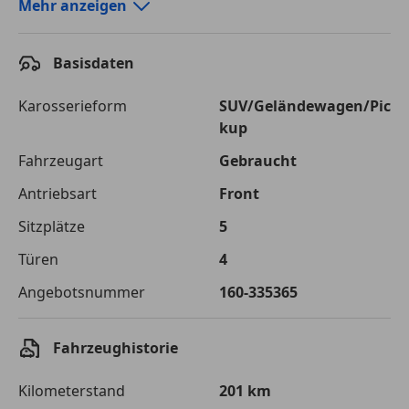
Autokredit-Rechner von durchblicker.at
Mehr anzeigen
Einfach Rate berechnen und günstige Konditionen
finden!
Basisdaten
Autokredit vergleichen
Karosserieform
SUV/Geländewagen/Pic
kup
Laufzeit
120 Monate
Fahrzeugart
Gebraucht
Kreditbetrag
€ 27 700,-
Antriebsart
Front
Zu zahlender
€ 39 024,-
Sitzplätze
5
Gesamtbetrag
Türen
4
Einberechnete Gebühren
€ 0,-
Angebotsnummer
160-335365
Effektivzinsatz
7,50 %
Sollzinssatz
7,25 %
Fahrzeughistorie
Monatliche Rate
€ 325,20
Kilometerstand
201 km