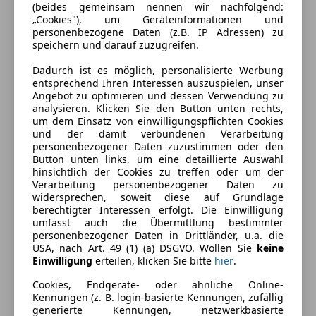
(beides gemeinsam nennen wir nachfolgend:
„Cookies"), um Geräteinformationen und
personenbezogene Daten (z.B. IP Adressen) zu
speichern und darauf zuzugreifen.
Dadurch ist es möglich, personalisierte Werbung
entsprechend Ihren Interessen auszuspielen, unser
Angebot zu optimieren und dessen Verwendung zu
analysieren. Klicken Sie den Button unten rechts,
um dem Einsatz von einwilligungspflichten Cookies
und der damit verbundenen Verarbeitung
personenbezogener Daten zuzustimmen oder den
Button unten links, um eine detaillierte Auswahl
hinsichtlich der Cookies zu treffen oder um der
Verarbeitung personenbezogener Daten zu
Energieverbrauch
widersprechen, soweit diese auf Grundlage
berechtigter Interessen erfolgt. Die Einwilligung
umfasst auch die Übermittlung bestimmter
Kraftstoff
Benzin
personenbezogener Daten in Drittländer, u.a. die
USA, nach Art. 49 (1) (a) DSGVO. Wollen Sie
keine
Kraftstoffverbrauch
5,60
l/100 km (komb.)
Einwilligung
erteilen, klicken Sie bitte
hier
.
CO₂-Emissionen
127 g/km (komb.)
Cookies, Endgeräte- oder ähnliche Online-
Kennungen (z. B. login-basierte Kennungen, zufällig
generierte Kennungen, netzwerkbasierte