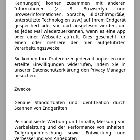
Ausstattung
Kennungen) können zusammen mit anderen
Informationen (z. B. Browsertyp und
Browserinformationen, Sprache, Bildschirmgröße,
Komfort
Mehr anzeigen
unterstützte Technologien usw.) auf Ihrem Endgerät
gespeichert oder von dort ausgelesen werden, um
Armlehne
es jedes Mal wiederzuerkennen, wenn es eine App
Berganfahrassistent
Farbe und Innenausstattung
oder einer Webseite aufruft. Dies geschieht für
Einparkhilfe
einen oder mehrere der hier aufgeführten
Verarbeitungszwecke.
Einparkhilfe Rückfahrkamera
Außenfarbe
Silber
Einparkhilfe selbstlenkendes System
Sie können Ihre Präferenzen jederzeit anpassen und
Lackierung
Metallic
Einparkhilfe Sensoren hinten
erteilte Einwilligungen widerrufen, indem Sie in
unserer Datenschutzerklärung den Privacy Manager
Einparkhilfe Sensoren vorne
besuchen.
Elektrische Seitenspiegel
Preisbewertung
Klimaautomatik
Zwecke
Lederlenkrad
Mehr anzeigen
Lordosenstütze
Genaue Standortdaten und Identifikation durch
Scannen von Endgeräten
Multifunktionslenkrad
Versicherung
Navigationssystem
Personalisierte Werbung und Inhalte, Messung von
Sitzheizung
Werbeleistung und der Performance von Inhalten,
Kfz-Versicherung
Start/Stop-Automatik
Zielgruppenforschung sowie Entwicklung und
Verbesserung von Angeboten