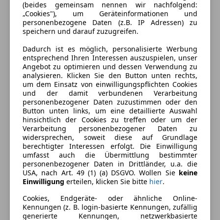
(beides gemeinsam nennen wir nachfolgend:
„Cookies"), um Geräteinformationen und
personenbezogene Daten (z.B. IP Adressen) zu
speichern und darauf zuzugreifen.
Dadurch ist es möglich, personalisierte Werbung
entsprechend Ihren Interessen auszuspielen, unser
Angebot zu optimieren und dessen Verwendung zu
analysieren. Klicken Sie den Button unten rechts,
um dem Einsatz von einwilligungspflichten Cookies
und der damit verbundenen Verarbeitung
personenbezogener Daten zuzustimmen oder den
Button unten links, um eine detaillierte Auswahl
hinsichtlich der Cookies zu treffen oder um der
Verarbeitung personenbezogener Daten zu
Energieverbrauch
widersprechen, soweit diese auf Grundlage
berechtigter Interessen erfolgt. Die Einwilligung
umfasst auch die Übermittlung bestimmter
Anderer Energieträger
Strom
personenbezogener Daten in Drittländer, u.a. die
USA, nach Art. 49 (1) (a) DSGVO. Wollen Sie
keine
Kraftstoffverbrauch
0,50
l/100 km (komb.)
Einwilligung
erteilen, klicken Sie bitte
hier
.
CO₂-Emissionen
11 g/km (komb.)
Cookies, Endgeräte- oder ähnliche Online-
Kennungen (z. B. login-basierte Kennungen, zufällig
generierte Kennungen, netzwerkbasierte