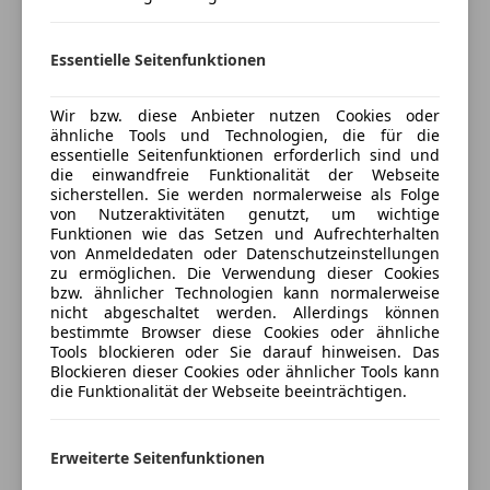
Unterhaltung/Media
Versicherungsschutz an Ihre Bedürfnisse
anpassen
Android Auto
Essentielle Seitenfunktionen
Apple CarPlay
Freischaden-Gutschein ab Stufe 0
USB
Wir bzw. diese Anbieter nutzen Cookies oder
Auto einfach online versichern & Rabatt holen
Volldigitales Kombiinstrument
ähnliche Tools und Technologien, die für die
essentielle Seitenfunktionen erforderlich sind und
Sicherheit
die einwandfreie Funktionalität der Webseite
Jetzt berechnen
sicherstellen. Sie werden normalerweise als Folge
Abstandstempomat
von Nutzeraktivitäten genutzt, um wichtige
Airbag hinten
Funktionen wie das Setzen und Aufrechterhalten
von Anmeldedaten oder Datenschutzeinstellungen
Alarmanlage
zu ermöglichen. Die Verwendung dieser Cookies
Beifahrerairbag
Verkäufer
Händler
bzw. ähnlicher Technologien kann normalerweise
Fahrerairbag
nicht abgeschaltet werden. Allerdings können
bestimmte Browser diese Cookies oder ähnliche
Fernlichtassistent
Porsche Saalfelden
Tools blockieren oder Sie darauf hinweisen. Das
Isofix
Blockieren dieser Cookies oder ähnlicher Tools kann
5
Sterne
LED-Scheinwerfer
Sternebewertung 5 von 5
die Funktionalität der Webseite beeinträchtigen.
(100% Weiterempfehlungen)
Müdigkeitswarnsystem
Anbieter auf AutoScout24 seit 2021
Notbremsassistent
Erweiterte Seitenfunktionen
Notrufsystem
Zeller Bundesstraße 1A
,