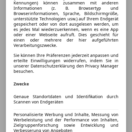
Ausstattung
Kennungen) können zusammen mit anderen
Informationen (z. B. Browsertyp und
Browserinformationen, Sprache, Bildschirmgröße,
Komfort
Mehr anzeigen
unterstützte Technologien usw.) auf Ihrem Endgerät
gespeichert oder von dort ausgelesen werden, um
Armlehne
es jedes Mal wiederzuerkennen, wenn es eine App
Berganfahrassistent
Farbe und Innenausstattung
oder einer Webseite aufruft. Dies geschieht für
Einparkhilfe
einen oder mehrere der hier aufgeführten
Verarbeitungszwecke.
Einparkhilfe Rückfahrkamera
Außenfarbe
Silber
Einparkhilfe selbstlenkendes System
Sie können Ihre Präferenzen jederzeit anpassen und
Lackierung
Metallic
Einparkhilfe Sensoren hinten
erteilte Einwilligungen widerrufen, indem Sie in
unserer Datenschutzerklärung den Privacy Manager
Einparkhilfe Sensoren vorne
besuchen.
Klimaautomatik
Preisbewertung
Lederlenkrad
Zwecke
Lordosenstütze
Mehr anzeigen
Multifunktionslenkrad
Genaue Standortdaten und Identifikation durch
Scannen von Endgeräten
Panoramadach
Versicherung
Regensensor
Personalisierte Werbung und Inhalte, Messung von
Sitzheizung
Werbeleistung und der Performance von Inhalten,
Kfz-Versicherung
Start/Stop-Automatik
Zielgruppenforschung sowie Entwicklung und
Verbesserung von Angeboten