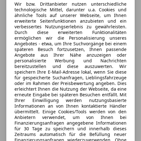
5760 Saalfelden, AT
Reifendruckkontrollsystem
Wir bzw. Drittanbieter nutzen unterschiedliche
Servolenkung
technologische Mittel, darunter u.a. Cookies und
Kontakt
ähnliche Tools auf unserer Webseite, um Ihnen
Spurhalteassistent
erweiterte Seitenfunktionen anzubieten und ein
Verkehrszeichenerkennung
Dalibor Smiljcic
verbessertes Nutzungserlebnis zu gewährleisten.
Wegfahrsperre
Durch diese erweiterten Funktionalitäten
ermöglichen wir die Personalisierung unseres
Alle Fahrzeuge des Anbieters
Extras
Angebotes - etwa, um Ihre Suchvorgänge bei einem
späteren Besuch fortzusetzen, Ihnen passende
Anhängerkupplung
Angebote aus Ihrer Nähe anzuzeigen oder
personalisierte Werbung und Nachrichten
Anbieter kontaktieren
Dachreling
bereitzustellen und diese auszuwerten. Wir
Innenspiegel automatisch abblendend
speichern Ihre E-Mail-Adresse lokal, wenn Sie diese
Deine Nachricht
Pannenkit
für gespeicherte Suchanfragen, Lieblingsfahrzeuge
oder im Rahmen der Preisbewertung angeben. Dies
erleichtert Ihnen die Nutzung der Webseite, da eine
erneute Eingabe bei späteren Besuchen entfällt. Mit
Ihrer Einwilligung werden nutzungsbasierte
Informationen an von Ihnen kontaktierte Händler
übermittelt. Einige Cookies/Tools werden von den
Anbietern verwendet, um von Ihnen bei
Finanzierungsanfragen angegebene Informationen
für 30 Tage zu speichern und innerhalb dieses
Zeitraums automatisch für die Befüllung neuer
Finanzierungsanfragen wiederzuverwenden. Ohne