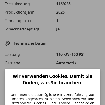
Die tatsächlichen Konditionen sind abhängig von Ihrer Bonität sowie
Erstzulassung
11/2025
von der von Ihnen gewählten Bank. Rückzahlungszeitraum 1-10
Jahre. Zinsspanne Sollzinssatz: 2,90% - 14,90%.
Produktionsjahr
2025
Jetzt berechnen
Fahrzeughalter
1
Scheckheftgepflegt
Ja
Technische Daten
Leistung
110 kW (150 PS)
Getriebe
Automatik
Hubraum
1 498 cm³
Wir verwenden Cookies. Damit Sie
Leergewicht
1 967 kg
finden, was Sie brauchen.
Um Ihnen die bestmögliche Benutzererfahrung auf
unseren Angeboten zu bieten, verwenden wir und
Drittanbieter Cookies und andere Technologien