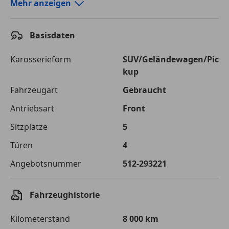
Autokredit-Rechner von durchblicker.at
Mehr anzeigen
Einfach Rate berechnen und günstige Konditionen
finden!
Basisdaten
Autokredit vergleichen
Karosserieform
SUV/Geländewagen/Pic
kup
Laufzeit
120 Monate
Fahrzeugart
Gebraucht
Kreditbetrag
€ 52 500,-
Antriebsart
Front
Zu zahlender
€ 73 963,-
Sitzplätze
5
Gesamtbetrag
Türen
4
Einberechnete Gebühren
€ 0,-
Angebotsnummer
512-293221
Effektivzinsatz
7,50 %
Sollzinssatz
7,25 %
Fahrzeughistorie
Monatliche Rate
€ 616,36
Kilometerstand
8 000 km