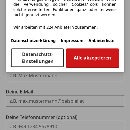
die Verwendung solcher Cookies/Tools können
Eintauschwagen: Kaufen und verkaufen in nur einem
solche erweiterten Funktionen ganz oder teilweise
Schritt
nicht genutzt werden.
Ich möchte mein Auto in Zahlung geben
Wir arbeiten mit 224 Anbietern zusammen.
(unverbindlich).
|
|
Datenschutzerklärung
Impressum
Anbieterliste
Fahrzeugdaten hinzufügen
Datenschutz-
Alle akzeptieren
Einstellungen
Dein Name
Deine E-Mail
Deine Telefonnummer (optional)