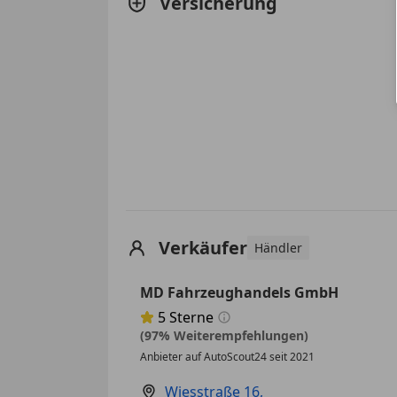
Versicherung
Verkäufer
Händler
MD Fahrzeughandels GmbH
5
Sterne
Sternebewertung 5 von 5
(97% Weiterempfehlungen)
Anbieter auf AutoScout24 seit 2021
Wiesstraße 16
,