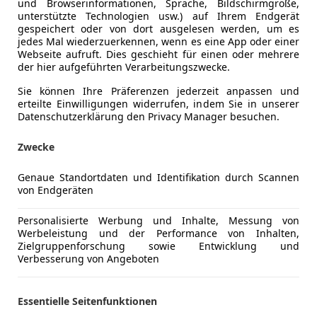
und Browserinformationen, Sprache, Bildschirmgröße,
unterstützte Technologien usw.) auf Ihrem Endgerät
gespeichert oder von dort ausgelesen werden, um es
jedes Mal wiederzuerkennen, wenn es eine App oder einer
Webseite aufruft. Dies geschieht für einen oder mehrere
der hier aufgeführten Verarbeitungszwecke.
Sie können Ihre Präferenzen jederzeit anpassen und
erteilte Einwilligungen widerrufen, indem Sie in unserer
Datenschutzerklärung den Privacy Manager besuchen.
Zwecke
Schadstoffklasse
Euro 6
Genaue Standortdaten und Identifikation durch Scannen
von Endgeräten
Umweltplakette
4 (Grün)
Kraftstoff
Elektro/B
Personalisierte Werbung und Inhalte, Messung von
Werbeleistung und der Performance von Inhalten,
Anderer Energieträger
Strom
Zielgruppenforschung sowie Entwicklung und
Verbesserung von Angeboten
CO₂-Emissionen
10 g/km (g
Elektrische Reichweite (EAER)
116 km
Essentielle Seitenfunktionen