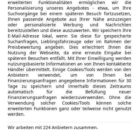
erweiterten Funktionalitäten ermöglichen wir die
Regensens
Personalisierung unseres Angebotes - etwa, um Ihre
Schiebeda
Mehr anzeigen
Suchvorgänge bei einem späteren Besuch fortzusetzen,
Sitzheizun
Ihnen passende Angebote aus Ihrer Nähe anzuzeigen
oder personalisierte Werbung und Nachrichten
Start/Stop
bereitzustellen und diese auszuwerten. Wir speichern Ihre
teilb. Rück
E-Mail-Adresse lokal, wenn Sie diese für gespeicherte
Suchanfragen, Lieblingsfahrzeuge oder im Rahmen der
Unterhaltung/Media
Android A
Preisbewertung angeben. Dies erleichtert Ihnen die
Apple CarP
Nutzung der Webseite, da eine erneute Eingabe bei
späteren Besuchen entfällt. Mit Ihrer Einwilligung werden
Bluetooth
nutzungsbasierte Informationen an von Ihnen kontaktierte
Bordcompu
Händler übermittelt. Einige Cookies/Tools werden von den
DAB-Radio
Anbietern verwendet, um von Ihnen bei
Finanzierungsanfragen angegebene Informationen für 30
Freisprech
Tage zu speichern und innerhalb dieses Zeitraums
Induktions
automatisch für die Befüllung neuer
MP3
Finanzierungsanfragen wiederzuverwenden. Ohne die
Verwendung solcher Cookies/Tools können solche
Radio
erweiterten Funktionen ganz oder teilweise nicht genutzt
USB
werden.
Volldigita
Wir arbeiten mit 224 Anbietern zusammen.
Sicherheit
ABS
Abstands