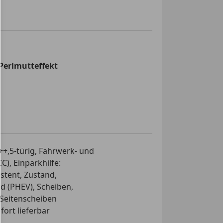
limaautomatik
ra
s Lenkrad
assistent
Perlmutteffekt
e
fe selbstlenkendes System
fe Sensoren hinten
fe Sensoren vorne
e Heckklappe
 Seitenspiegel
rad
+,5-türig, Fahrwerk- und
r
), Einparkhilfe:
tütze
stent, Zustand,
tze
id (PHEV), Scheiben,
ionslenkrad
 Seitenscheiben
nssystem
fort lieferbar
dach