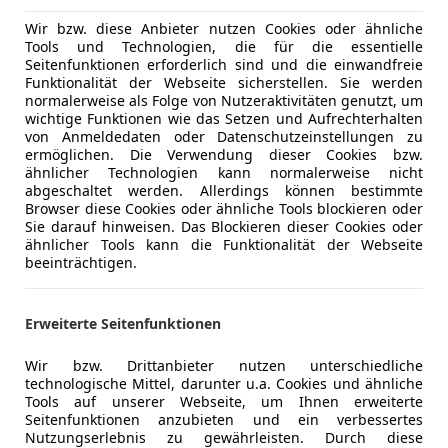
Komfort
3-Zonen-K
Wir bzw. diese Anbieter nutzen Cookies oder ähnliche
Mehr anzeigen
Tools und Technologien, die für die essentielle
360° Kame
Seitenfunktionen erforderlich sind und die einwandfreie
Armlehne
Funktionalität der Webseite sicherstellen. Sie werden
ng
Außenfarbe
Weiß
Beheizbare
normalerweise als Folge von Nutzeraktivitäten genutzt, um
wichtige Funktionen wie das Setzen und Aufrechterhalten
Berganfahr
Farbe laut Hersteller
Oryxweiß 
von Anmeldedaten oder Datenschutzeinstellungen zu
Einparkhilf
ermöglichen. Die Verwendung dieser Cookies bzw.
Lackierung
Metallic
Einparkhil
ähnlicher Technologien kann normalerweise nicht
abgeschaltet werden. Allerdings können bestimmte
Einparkhil
Farbe der Innenausstattung
Schwarz
Browser diese Cookies oder ähnliche Tools blockieren oder
Einparkhil
Sie darauf hinweisen. Das Blockieren dieser Cookies oder
Innenausstattung
Teilleder
Elektrisch
ähnlicher Tools kann die Funktionalität der Webseite
beeinträchtigen.
Elektrische
Lederlenk
+++ Besichtigungen nur nach Terminvereinbarung ++
Lichtsenso
Erweiterte Seitenfunktionen
Regelungssysteme: Adaptive Fahrwerksregelung (DCC
Lordosens
Anhängerrangierassistent, Einparkhilfe: Ausparkassi
Massagesi
Wir bzw. Drittanbieter nutzen unterschiedliche
Fahrfähigkeit: fahrtauglich, Antriebsart: Plugin-Hybr
technologische Mittel, darunter u.a. Cookies und ähnliche
Multifunkt
Verglasung: Privacy Glass (Heckscheibe und hintere
Tools auf unserer Webseite, um Ihnen erweiterte
Navigatio
Seitenfunktionen anzubieten und ein verbessertes
abgedunkelt), Tageszulassung, Zustand: unfallfrei,so
Panorama
Nutzungserlebnis zu gewährleisten. Durch diese