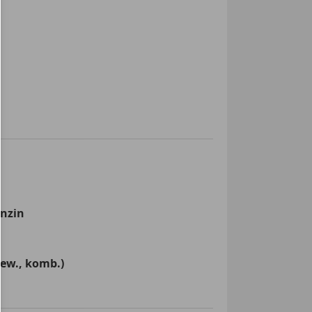
enzin
ew., komb.)