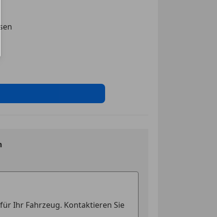
arner
ge
ssen
sistent
igkeits-begrenzungsanlage
t
nwerfer
rlicht
swarnsystem
ssistent
tem
n
kkontrollsystem
ung
ssistent
ontrolle
eichenerkennung
cheinwerfer