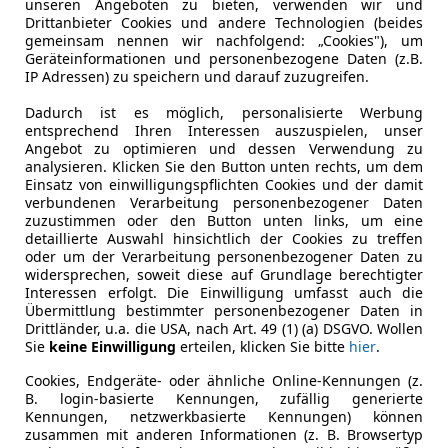
unseren Angeboten zu bieten, verwenden wir und
Drittanbieter Cookies und andere Technologien (beides
Fahrzeughalter
1
gemeinsam nennen wir nachfolgend: „Cookies"), um
Geräteinformationen und personenbezogene Daten (z.B.
Scheckheftgepflegt
Ja
IP Adressen) zu speichern und darauf zuzugreifen.
Nichtraucherfahrzeug
Ja
Dadurch ist es möglich, personalisierte Werbung
entsprechend Ihren Interessen auszuspielen, unser
Angebot zu optimieren und dessen Verwendung zu
Leistung
200 kW (27
analysieren. Klicken Sie den Button unten rechts, um dem
Einsatz von einwilligungspflichten Cookies und der damit
Getriebe
Automati
verbundenen Verarbeitung personenbezogener Daten
zuzustimmen oder den Button unten links, um eine
Hubraum
1 498 cm³
detaillierte Auswahl hinsichtlich der Cookies zu treffen
oder um der Verarbeitung personenbezogener Daten zu
Leergewicht
1 879 kg
widersprechen, soweit diese auf Grundlage berechtigter
Interessen erfolgt. Die Einwilligung umfasst auch die
Übermittlung bestimmter personenbezogener Daten in
Drittländer, u.a. die USA, nach Art. 49 (1) (a) DSGVO. Wollen
Sie
keine Einwilligung
erteilen, klicken Sie bitte
hier
.
Cookies, Endgeräte- oder ähnliche Online-Kennungen (z.
B. login-basierte Kennungen, zufällig generierte
Kennungen, netzwerkbasierte Kennungen) können
zusammen mit anderen Informationen (z. B. Browsertyp