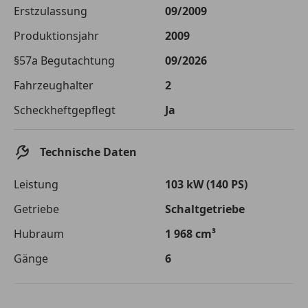
Die tatsächlichen Konditionen sind abhängig von Ihrer Bonität sowie
Erstzulassung
09/2009
von der von Ihnen gewählten Bank. Rückzahlungszeitraum 1-10
Jahre. Zinsspanne Sollzinssatz: 2,90% - 14,90%.
Produktionsjahr
2009
Jetzt berechnen
§57a Begutachtung
09/2026
Fahrzeughalter
2
Scheckheftgepflegt
Ja
Technische Daten
Leistung
103 kW (140 PS)
Getriebe
Schaltgetriebe
Hubraum
1 968 cm³
Gänge
6