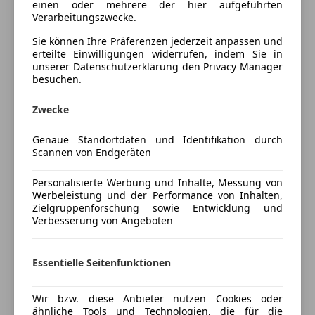
einen oder mehrere der hier aufgeführten
Fahrerairbag
Verarbeitungszwecke.
Allradantrieb
Isofix
Sie können Ihre Präferenzen jederzeit anpassen und
Anhängevorrichtung schwenkbar, manuell
Kopfairbag
erteilte Einwilligungen widerrufen, indem Sie in
Sicherheitsinnenspiegel automatisch abblendbar
Nebelscheinwerfer
unserer Datenschutzerklärung den Privacy Manager
Climatronic mit Stauluftregelung, FCKW-frei
besuchen.
Reifendruckkontrollsystem
Assistenzfahrlicht mit coming home Funktion
Mehr anzeigen
Servolenkung
Zwecke
Zusatzschalter für Offroad
Traktionskontrolle
Zentralverriegelung m. Funkfernbedienung
Wegfahrsperre
Genaue Standortdaten und Identifikation durch
Preisbewertung
Innenbetätigung und Safesicherung
Zentralverriegelung
Scannen von Endgeräten
Nebelscheinwerfer
Mehr anzeigen
Extras
Kraftstoffsystem Diesel, gekühlt
Personalisierte Werbung und Inhalte, Messung von
Elektronisches Stabilisierungsprogramm (ESP)
Werbeleistung und der Performance von Inhalten,
Alufelgen
Zielgruppenforschung sowie Entwicklung und
Servolenkung, geschwindigkeitsabhängig
Anhängerkupplung
Versicherung
Verbesserung von Angeboten
(Servotronic)
Innenspiegel automatisch abblendend
Kindersitzverankerung für Kindersitzsystem ISO FIX
Kfz-Versicherung
Dreipunkt-Automatikgurt für mittleren Fondsitz
Essentielle Seitenfunktionen
Höheneinstellung, manuell, li. Vordersitz
Versicherungsschutz an Ihre Bedürfnisse
Dreip. Automatikgurte vo.m. Gurtstraffer und
Wir bzw. diese Anbieter nutzen Cookies oder
anpassen
ähnliche Tools und Technologien, die für die
Höheneinstellung