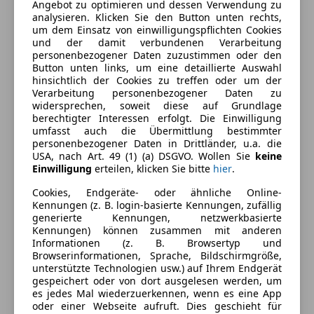
Ausstattung
Angebot zu optimieren und dessen Verwendung zu
analysieren. Klicken Sie den Button unten rechts,
um dem Einsatz von einwilligungspflichten Cookies
Komfort
Mehr anzeigen
und der damit verbundenen Verarbeitung
personenbezogener Daten zuzustimmen oder den
2-Zonen-Klimaautomatik
Button unten links, um eine detaillierte Auswahl
Berganfahrassistent
Farbe und Innenausstattung
hinsichtlich der Cookies zu treffen oder um der
Verarbeitung personenbezogener Daten zu
Elektrische Fensterheber
widersprechen, soweit diese auf Grundlage
Elektrische Seitenspiegel
Außenfarbe
Grau
berechtigter Interessen erfolgt. Die Einwilligung
Klimaanlage
umfasst auch die Übermittlung bestimmter
Farbe laut Hersteller
Grau
personenbezogener Daten in Drittländer, u.a. die
Lichtsensor
USA, nach Art. 49 (1) (a) DSGVO. Wollen Sie
keine
Lackierung
Metallic
Einwilligung
erteilen, klicken Sie bitte
hier
.
Unterhaltung/Media
Cookies, Endgeräte- oder ähnliche Online-
Bordcomputer
Kennungen (z. B. login-basierte Kennungen, zufällig
Fahrzeugbeschreibung
CD
generierte Kennungen, netzwerkbasierte
Radio
Kennungen) können zusammen mit anderen
Servicegepflegt, gepflegter Zustand
Informationen (z. B. Browsertyp und
Sicherheit
Browserinformationen, Sprache, Bildschirmgröße,
Zahnriemen mit WAPU und Turbolader erneuert
unterstützte Technologien usw.) auf Ihrem Endgerät
Zweimassenschwung und Kupplung neu
ABS
gespeichert oder von dort ausgelesen werden, um
Service neu
es jedes Mal wiederzuerkennen, wenn es eine App
Beifahrerairbag
oder einer Webseite aufruft. Dies geschieht für
ESP