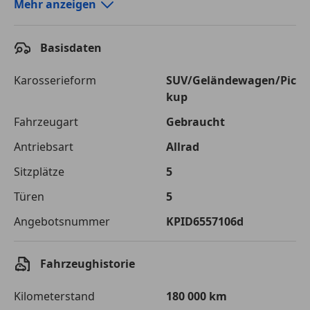
Autokredit-Rechner von durchblicker.at
Mehr anzeigen
Einfach Rate berechnen und günstige Konditionen
finden!
Basisdaten
Autokredit vergleichen
Karosserieform
SUV/Geländewagen/Pic
kup
Laufzeit
120 Monate
Fahrzeugart
Gebraucht
Kreditbetrag
€ 11 000,-
Antriebsart
Allrad
Zu zahlender
€ 15 497,-
Sitzplätze
5
Gesamtbetrag
Türen
5
Einberechnete Gebühren
€ 0,-
Angebotsnummer
KPID6557106d
Effektivzinsatz
7,50 %
Sollzinssatz
7,25 %
Fahrzeughistorie
Monatliche Rate
€ 129,14
Kilometerstand
180 000 km