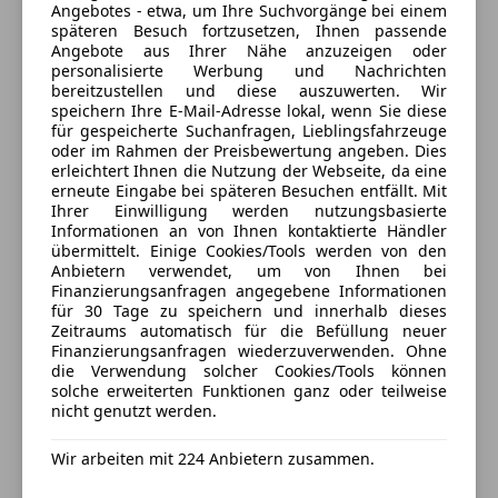
Reifenkontrollanzeige
Sportstraße 2
,
Angebotes - etwa, um Ihre Suchvorgänge bei einem
4142 Hofkirchen im Mühlkreis, AT
späteren Besuch fortzusetzen, Ihnen passende
Abgaskonzept, EU5
Angebote aus Ihrer Nähe anzuzeigen oder
Ablageschale am Dachhimmel
personalisierte Werbung und Nachrichten
Kontakt
Radio "RCD310 MP3"
bereitzustellen und diese auszuwerten. Wir
speichern Ihre E-Mail-Adresse lokal, wenn Sie diese
Scheibenwischer-Intervallschaltung mit Regensensor
Markus Reiter
für gespeicherte Suchanfragen, Lieblingsfahrzeuge
2 Leseleuchten vorn
oder im Rahmen der Preisbewertung angeben. Dies
Gurtkontrolle,E-Kontakt im Gurtschloss
erleichtert Ihnen die Nutzung der Webseite, da eine
Alle Fahrzeuge des Anbieters
erneute Eingabe bei späteren Besuchen entfällt. Mit
Multifunktionsanzeige plus Bedienung
Ihrer Einwilligung werden nutzungsbasierte
Multimediabuchse für externe Audioquelle
Informationen an von Ihnen kontaktierte Händler
Typprüfland Österreich
Anbieter kontaktieren
übermittelt. Einige Cookies/Tools werden von den
Anbietern verwendet, um von Ihnen bei
6-Gang-Schaltgetriebe
Finanzierungsanfragen angegebene Informationen
Deine Nachricht
Spiegelpaket 1
für 30 Tage zu speichern und innerhalb dieses
Ambiente-Paket
Zeitraums automatisch für die Befüllung neuer
Finanzierungsanfragen wiederzuverwenden. Ohne
Wartungsintervallverlängerung
die Verwendung solcher Cookies/Tools können
Ambiente und Umfeldbeleuchtung
solche erweiterten Funktionen ganz oder teilweise
Fußgängerschutzmaßnahmen erweitert
nicht genutzt werden.
Offroad-Technik-Paket
Wir arbeiten mit 224 Anbietern zusammen.