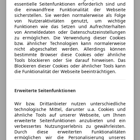
essentielle Seitenfunktionen erforderlich sind und
Freischaden-Gutschein ab Stufe 0
Gepäckraumabdeckung, klappbar
die einwandfreie Funktionalität der Webseite
Dreip. Automaticgurte hinten außen mit ECE-Label
sicherstellen. Sie werden normalerweise als Folge
Auto einfach online versichern & Rabatt holen
von Nutzeraktivitäten genutzt, um wichtige
Tür und Seitenverkleidung Schaumfolie und Gewebe
Funktionen wie das Setzen und Aufrechterhalten
cheiben seitlich und hinten in
von Anmeldedaten oder Datenschutzeinstellungen
Wärmeschutzverglasung
Jetzt berechnen
zu ermöglichen. Die Verwendung dieser Cookies
bzw. ähnlicher Technologien kann normalerweise
Make-up-Spiegel links und rechts beleuchtet
nicht abgeschaltet werden. Allerdings können
Airbag für Fahrer und Beifahrer mit Beifahrer-Airbag-
bestimmte Browser diese Cookies oder ähnliche
Deaktivierung
Tools blockieren oder Sie darauf hinweisen. Das
Verkäufer
Händler
Blockieren dieser Cookies oder ähnlicher Tools kann
Seitenairbag vorn, mit Kopfairbag
die Funktionalität der Webseite beeinträchtigen.
Zierleisten schwarz
Auto Reiter GmbH
Rücksitzbank/-lehne, geteilt, umlegbar
Schalthebelknopf/-Griff in Kunststoff
4,5
Sterne
Erweiterte Seitenfunktionen
Sternebewertung 4.5 von 5
Innenleuchte im Fußraum
(88% Weiterempfehlungen)
Wir bzw. Drittanbieter nutzen unterschiedliche
Außenspiegel mit Memoryfunktion elektrisch
Anbieter auf AutoScout24 seit 2009
technologische Mittel, darunter u.a. Cookies und
anklapp- /einstellbar, separat beheizbar
ähnliche Tools auf unserer Webseite, um Ihnen
Showroom
Wegfahrsperre elektronisch
erweiterte Seitenfunktionen anzubieten und ein
verbessertes Nutzungserlebnis zu gewährleisten.
12 Volt-Steckdose im Kofferraum
Geöffnet
Durch diese erweiterten Funktionalitäten
Elektrische Luftzusatzheizung
Schließt um 12:00
ermöglichen wir die Personalisierung unseres