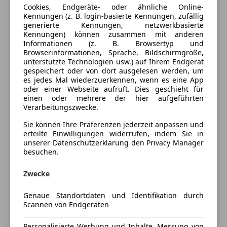
Ausstattung
Cookies, Endgeräte- oder ähnliche Online-
Kennungen (z. B. login-basierte Kennungen, zufällig
Sicherheit
generierte Kennungen, netzwerkbasierte
Mehr anzeigen
Kennungen) können zusammen mit anderen
Fernlichtassistent
Informationen (z. B. Browsertyp und
Browserinformationen, Sprache, Bildschirmgröße,
Farbe und Innenausstattung
Extras
unterstützte Technologien usw.) auf Ihrem Endgerät
gespeichert oder von dort ausgelesen werden, um
Anhängerkupplung
es jedes Mal wiederzuerkennen, wenn es eine App
Außenfarbe
Blau
oder einer Webseite aufruft. Dies geschieht für
einen oder mehrere der hier aufgeführten
Lackierung
Metallic
Verarbeitungszwecke.
Sie können Ihre Präferenzen jederzeit anpassen und
Preisbewertung
erteilte Einwilligungen widerrufen, indem Sie in
unserer Datenschutzerklärung den Privacy Manager
besuchen.
Mehr anzeigen
Zwecke
Versicherung
Genaue Standortdaten und Identifikation durch
Scannen von Endgeräten
Kfz-Versicherung
Personalisierte Werbung und Inhalte, Messung von