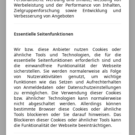
Werbeleistung und der Performance von Inhalten,
Versicherungsschutz an Ihre Bedürfnisse
Zielgruppenforschung sowie Entwicklung und
anpassen
Verbesserung von Angeboten
Freischaden-Gutschein ab Stufe 0
Auto einfach online versichern & Rabatt holen
Essentielle Seitenfunktionen
Wir bzw. diese Anbieter nutzen Cookies oder
Jetzt berechnen
ähnliche Tools und Technologien, die für die
essentielle Seitenfunktionen erforderlich sind und
die einwandfreie Funktionalität der Webseite
sicherstellen. Sie werden normalerweise als Folge
von Nutzeraktivitäten genutzt, um wichtige
Verkäufer
Händler
Funktionen wie das Setzen und Aufrechterhalten
von Anmeldedaten oder Datenschutzeinstellungen
zu ermöglichen. Die Verwendung dieser Cookies
Autohaus Wais
bzw. ähnlicher Technologien kann normalerweise
nicht abgeschaltet werden. Allerdings können
Anbieter auf AutoScout24 seit 2025
bestimmte Browser diese Cookies oder ähnliche
Tools blockieren oder Sie darauf hinweisen. Das
Wiener Straße 62
,
Blockieren dieser Cookies oder ähnlicher Tools kann
3830 Waidhofen, AT
die Funktionalität der Webseite beeinträchtigen.