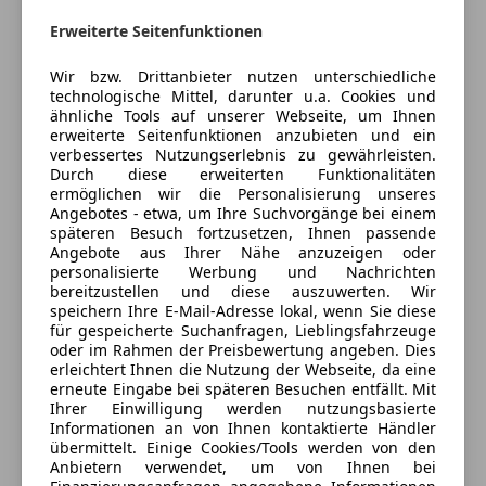
Kontakt
Erweiterte Seitenfunktionen
Günther Meltzer
Wir bzw. Drittanbieter nutzen unterschiedliche
Alle Fahrzeuge des Anbieters
technologische Mittel, darunter u.a. Cookies und
ähnliche Tools auf unserer Webseite, um Ihnen
erweiterte Seitenfunktionen anzubieten und ein
verbessertes Nutzungserlebnis zu gewährleisten.
Anbieter kontaktieren
Durch diese erweiterten Funktionalitäten
ermöglichen wir die Personalisierung unseres
Deine Nachricht
Angebotes - etwa, um Ihre Suchvorgänge bei einem
späteren Besuch fortzusetzen, Ihnen passende
Angebote aus Ihrer Nähe anzuzeigen oder
personalisierte Werbung und Nachrichten
bereitzustellen und diese auszuwerten. Wir
speichern Ihre E-Mail-Adresse lokal, wenn Sie diese
für gespeicherte Suchanfragen, Lieblingsfahrzeuge
oder im Rahmen der Preisbewertung angeben. Dies
erleichtert Ihnen die Nutzung der Webseite, da eine
erneute Eingabe bei späteren Besuchen entfällt. Mit
Ihrer Einwilligung werden nutzungsbasierte
Informationen an von Ihnen kontaktierte Händler
übermittelt. Einige Cookies/Tools werden von den
Eintauschwagen: Kaufen und verkaufen in nur einem
Anbietern verwendet, um von Ihnen bei
Schritt