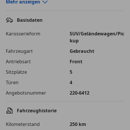
Autokredit-Rechner von durchblicker.at
Mehr anzeigen
Einfach Rate berechnen und günstige Konditionen
finden!
Basisdaten
Autokredit vergleichen
Karosserieform
SUV/Geländewagen/Pic
kup
Laufzeit
120 Monate
Fahrzeugart
Gebraucht
Kreditbetrag
€ 41 800,-
Antriebsart
Front
Zu zahlender
€ 58 889,-
Sitzplätze
5
Gesamtbetrag
Türen
4
Einberechnete Gebühren
€ 0,-
Angebotsnummer
220-6412
Effektivzinsatz
7,50 %
Sollzinssatz
7,25 %
Fahrzeughistorie
Monatliche Rate
€ 490,74
Kilometerstand
250 km