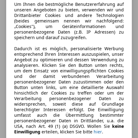
Um Ihnen die bestmögliche Benutzererfahrung auf
unseren Angeboten zu bieten, verwenden wir und
Drittanbieter Cookies und andere Technologien
(beides gemeinsam nennen wir nachfolgend:
„Cookies"), um Geräteinformationen und
personenbezogene Daten (z.B. IP Adressen) zu
speichern und darauf zuzugreifen.
Dadurch ist es möglich, personalisierte Werbung
entsprechend Ihren Interessen auszuspielen, unser
Angebot zu optimieren und dessen Verwendung zu
analysieren. Klicken Sie den Button unten rechts,
um dem Einsatz von einwilligungspflichten Cookies
und der damit verbundenen Verarbeitung
personenbezogener Daten zuzustimmen oder den
Energieverbrauch
Button unten links, um eine detaillierte Auswahl
hinsichtlich der Cookies zu treffen oder um der
Kraftstoff
Benzin
Verarbeitung personenbezogener Daten zu
widersprechen, soweit diese auf Grundlage
Kraftstoffverbrauch
6,10
l/100 km (komb.)
berechtigter Interessen erfolgt. Die Einwilligung
umfasst auch die Übermittlung bestimmter
CO₂-Emissionen
140 g/km (komb.)
personenbezogener Daten in Drittländer, u.a. die
USA, nach Art. 49 (1) (a) DSGVO. Wollen Sie
keine
Einwilligung
erteilen, klicken Sie bitte
hier
.