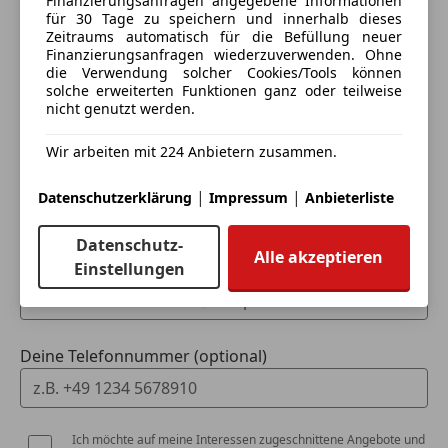
Finanzierungsanfragen angegebene Informationen
für 30 Tage zu speichern und innerhalb dieses
Zeitraums automatisch für die Befüllung neuer
Ich möchte mein Auto in Zahlung geben
Finanzierungsanfragen wiederzuverwenden. Ohne
(unverbindlich).
die Verwendung solcher Cookies/Tools können
solche erweiterten Funktionen ganz oder teilweise
Fahrzeugdaten hinzufügen
nicht genutzt werden.
Wir arbeiten mit 224 Anbietern zusammen.
Dein Name
|
|
Datenschutzerklärung
Impressum
Anbieterliste
Datenschutz-
Alle akzeptieren
Deine E-Mail
Einstellungen
Deine Telefonnummer (optional)
Ich möchte auf meine Interessen zugeschnittene Angebote und