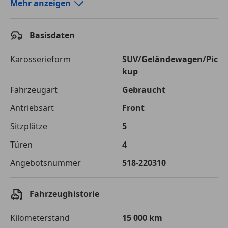
Autokredit-Rechner von durchblicker.at
Mehr anzeigen
Einfach Rate berechnen und günstige Konditionen
finden!
Basisdaten
Autokredit vergleichen
Karosserieform
SUV/Geländewagen/Pic
kup
Laufzeit
120 Monate
Fahrzeugart
Gebraucht
Kreditbetrag
€ 39 800,-
Antriebsart
Front
Zu zahlender
€ 56 071,-
Sitzplätze
5
Gesamtbetrag
Türen
4
Einberechnete Gebühren
€ 0,-
Angebotsnummer
518-220310
Effektivzinsatz
7,50 %
Sollzinssatz
7,25 %
Fahrzeughistorie
Monatliche Rate
€ 467,26
Kilometerstand
15 000 km