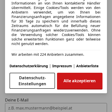
Informationen an von Ihnen kontaktierte Händler
übermittelt. Einige Cookies/Tools werden von den
Anbietern verwendet, um von Ihnen bei
Finanzierungsanfragen angegebene Informationen
für 30 Tage zu speichern und innerhalb dieses
Zeitraums automatisch für die Befüllung neuer
Eintauschwagen: Kaufen und verkaufen in nur einem
Finanzierungsanfragen wiederzuverwenden. Ohne
Schritt
die Verwendung solcher Cookies/Tools können
solche erweiterten Funktionen ganz oder teilweise
nicht genutzt werden.
Ich möchte mein Auto in Zahlung geben
(unverbindlich).
Wir arbeiten mit 224 Anbietern zusammen.
Fahrzeugdaten hinzufügen
|
|
Datenschutzerklärung
Impressum
Anbieterliste
Datenschutz-
Dein Name
Alle akzeptieren
Einstellungen
Deine E-Mail