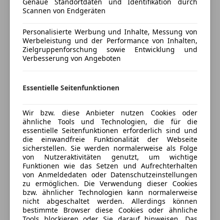
Genaue Standortdaten und Identifikation durch
Versicherungsschutz an Ihre Bedürfnisse
Scannen von Endgeräten
Unterhaltung/Media
anpassen
Personalisierte Werbung und Inhalte, Messung von
Android Auto
Freischaden-Gutschein ab Stufe 0
Werbeleistung und der Performance von Inhalten,
Apple CarPlay
Zielgruppenforschung sowie Entwicklung und
Auto einfach online versichern & Rabatt holen
USB
Verbesserung von Angeboten
Volldigitales Kombiinstrument
Sicherheit
Jetzt berechnen
Essentielle Seitenfunktionen
Abstandstempomat
Wir bzw. diese Anbieter nutzen Cookies oder
Abstandswarner
ähnliche Tools und Technologien, die für die
Airbag hinten
Verkäufer
Händler
essentielle Seitenfunktionen erforderlich sind und
die einwandfreie Funktionalität der Webseite
Alarmanlage
sicherstellen. Sie werden normalerweise als Folge
Beifahrerairbag
Porsche Zell am See
von Nutzeraktivitäten genutzt, um wichtige
Fahrerairbag
Funktionen wie das Setzen und Aufrechterhalten
4,5
Sterne
von Anmeldedaten oder Datenschutzeinstellungen
Fernlichtassistent
Sternebewertung 4.5 von 5
(94% Weiterempfehlungen)
zu ermöglichen. Die Verwendung dieser Cookies
Isofix
bzw. ähnlicher Technologien kann normalerweise
Anbieter auf AutoScout24 seit 2021
LED-Scheinwerfer
nicht abgeschaltet werden. Allerdings können
bestimmte Browser diese Cookies oder ähnliche
Müdigkeitswarnsystem
Verkauf
Tools blockieren oder Sie darauf hinweisen. Das