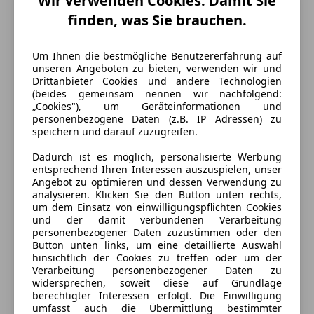
Wir verwenden Cookies. Damit Sie
finden, was Sie brauchen.
Um Ihnen die bestmögliche Benutzererfahrung auf
unseren Angeboten zu bieten, verwenden wir und
Drittanbieter Cookies und andere Technologien
(beides gemeinsam nennen wir nachfolgend:
„Cookies"), um Geräteinformationen und
personenbezogene Daten (z.B. IP Adressen) zu
speichern und darauf zuzugreifen.
Dadurch ist es möglich, personalisierte Werbung
entsprechend Ihren Interessen auszuspielen, unser
Angebot zu optimieren und dessen Verwendung zu
Energieverbrauch
analysieren. Klicken Sie den Button unten rechts,
um dem Einsatz von einwilligungspflichten Cookies
und der damit verbundenen Verarbeitung
Kraftstoff
Benzin
personenbezogener Daten zuzustimmen oder den
Button unten links, um eine detaillierte Auswahl
Kraftstoffverbrauch
5,90
l/100 km (komb.)
hinsichtlich der Cookies zu treffen oder um der
Verarbeitung personenbezogener Daten zu
CO₂-Emissionen
135 g/km (komb.)
widersprechen, soweit diese auf Grundlage
berechtigter Interessen erfolgt. Die Einwilligung
umfasst auch die Übermittlung bestimmter