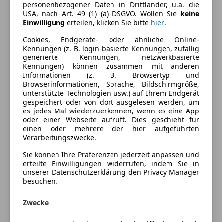
Ausstattung
personenbezogener Daten in Drittländer, u.a. die
USA, nach Art. 49 (1) (a) DSGVO. Wollen Sie
keine
Einwilligung
erteilen, klicken Sie bitte
hier
.
Komfort
Mehr anzeigen
Cookies, Endgeräte- oder ähnliche Online-
Armlehne
Kennungen (z. B. login-basierte Kennungen, zufällig
Berganfahrassistent
Farbe und Innenausstattung
generierte Kennungen, netzwerkbasierte
Einparkhilfe
Kennungen) können zusammen mit anderen
Informationen (z. B. Browsertyp und
Einparkhilfe Rückfahrkamera
Außenfarbe
Silber
Browserinformationen, Sprache, Bildschirmgröße,
Einparkhilfe selbstlenkendes System
unterstützte Technologien usw.) auf Ihrem Endgerät
Lackierung
Metallic
Einparkhilfe Sensoren hinten
gespeichert oder von dort ausgelesen werden, um
es jedes Mal wiederzuerkennen, wenn es eine App
Einparkhilfe Sensoren vorne
oder einer Webseite aufruft. Dies geschieht für
Elektrische Heckklappe
Preisbewertung
einen oder mehrere der hier aufgeführten
Getönte Scheiben
Verarbeitungszwecke.
Klimaautomatik
Mehr anzeigen
Sie können Ihre Präferenzen jederzeit anpassen und
Lederlenkrad
erteilte Einwilligungen widerrufen, indem Sie in
unserer Datenschutzerklärung den Privacy Manager
Lordosenstütze
besuchen.
Versicherung
Multifunktionslenkrad
Navigationssystem
Zwecke
Kfz-Versicherung
Regensensor
Sitzheizung