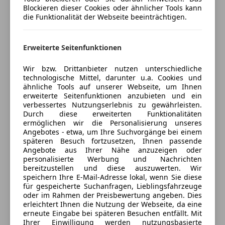
Notbremsassistent
Geschlossen
Blockieren dieser Cookies oder ähnlicher Tools kann
Notrufsystem
die Funktionalität der Webseite beeinträchtigen.
Öffnet um 8:00
Reifendruckkontrollsystem
Prof. Ferry Porsche Straße 1
,
Servolenkung
5700 Zell am See, AT
Erweiterte Seitenfunktionen
Spurhalteassistent
Verkehrszeichenerkennung
Kontakt
Wir bzw. Drittanbieter nutzen unterschiedliche
Wegfahrsperre
technologische Mittel, darunter u.a. Cookies und
Dalibor Smiljcic
ähnliche Tools auf unserer Webseite, um Ihnen
Extras
erweiterte Seitenfunktionen anzubieten und ein
verbessertes Nutzungserlebnis zu gewährleisten.
Alle Fahrzeuge des Anbieters
Alufelgen
Durch diese erweiterten Funktionalitäten
Anhängerkupplung
ermöglichen wir die Personalisierung unseres
Angebotes - etwa, um Ihre Suchvorgänge bei einem
Dachreling
Anbieter kontaktieren
späteren Besuch fortzusetzen, Ihnen passende
Innenspiegel automatisch abblendend
Angebote aus Ihrer Nähe anzuzeigen oder
Pannenkit
personalisierte Werbung und Nachrichten
Deine Nachricht
bereitzustellen und diese auszuwerten. Wir
speichern Ihre E-Mail-Adresse lokal, wenn Sie diese
für gespeicherte Suchanfragen, Lieblingsfahrzeuge
oder im Rahmen der Preisbewertung angeben. Dies
erleichtert Ihnen die Nutzung der Webseite, da eine
erneute Eingabe bei späteren Besuchen entfällt. Mit
Ihrer Einwilligung werden nutzungsbasierte