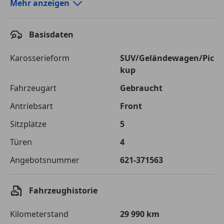
Autokredit-Rechner von durchblicker.at
Mehr anzeigen
Einfach Rate berechnen und günstige Konditionen
finden!
Basisdaten
Autokredit vergleichen
Karosserieform
SUV/Geländewagen/Pic
kup
Laufzeit
120 Monate
Fahrzeugart
Gebraucht
Kreditbetrag
€ 42 500,-
Antriebsart
Front
Zu zahlender
€ 59 874,-
Sitzplätze
5
Gesamtbetrag
Türen
4
Einberechnete Gebühren
€ 0,-
Angebotsnummer
621-371563
Effektivzinsatz
7,50 %
Sollzinssatz
7,25 %
Fahrzeughistorie
Monatliche Rate
€ 498,95
Kilometerstand
29 990 km