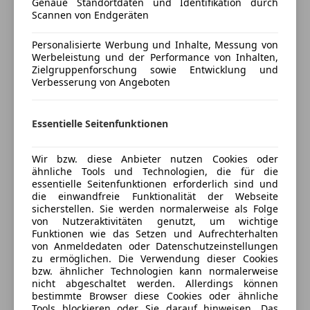
Genaue Standortdaten und Identifikation durch
Unterhaltung/Media
Versicherungsschutz an Ihre Bedürfnisse
Scannen von Endgeräten
anpassen
Android Auto
Personalisierte Werbung und Inhalte, Messung von
Apple CarPlay
Freischaden-Gutschein ab Stufe 0
Werbeleistung und der Performance von Inhalten,
Radio
Zielgruppenforschung sowie Entwicklung und
Auto einfach online versichern & Rabatt holen
USB
Verbesserung von Angeboten
Volldigitales Kombiinstrument
Sicherheit
Jetzt berechnen
Essentielle Seitenfunktionen
Abstandstempomat
Wir bzw. diese Anbieter nutzen Cookies oder
Abstandswarner
ähnliche Tools und Technologien, die für die
Airbag hinten
Verkäufer
Händler
essentielle Seitenfunktionen erforderlich sind und
die einwandfreie Funktionalität der Webseite
Beifahrerairbag
sicherstellen. Sie werden normalerweise als Folge
Fahrerairbag
Porsche Inter Auto GmbH & Co KG
von Nutzeraktivitäten genutzt, um wichtige
Fernlichtassistent
Funktionen wie das Setzen und Aufrechterhalten
5
Sterne
von Anmeldedaten oder Datenschutzeinstellungen
Isofix
Sternebewertung 5 von 5
(90% Weiterempfehlungen)
zu ermöglichen. Die Verwendung dieser Cookies
LED-Scheinwerfer
bzw. ähnlicher Technologien kann normalerweise
Anbieter auf AutoScout24 seit 2021
Müdigkeitswarnsystem
nicht abgeschaltet werden. Allerdings können
bestimmte Browser diese Cookies oder ähnliche
Notbremsassistent
Verkauf
Tools blockieren oder Sie darauf hinweisen. Das