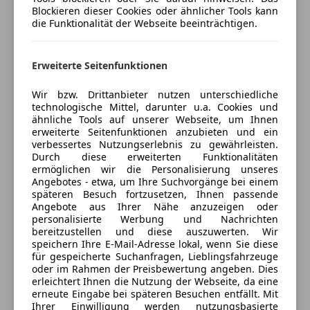
Notrufsystem
Schließt bald
Blockieren dieser Cookies oder ähnlicher Tools kann
Reifendruckkontrollsystem
die Funktionalität der Webseite beeinträchtigen.
Schließt um 12:00
Servolenkung
Spanheimerstraße 36
,
Spurhalteassistent
9400 Wolfsberg, AT
Erweiterte Seitenfunktionen
Verkehrszeichenerkennung
Wegfahrsperre
Kontakt
Wir bzw. Drittanbieter nutzen unterschiedliche
technologische Mittel, darunter u.a. Cookies und
Extras
Mario Hobel
ähnliche Tools auf unserer Webseite, um Ihnen
erweiterte Seitenfunktionen anzubieten und ein
Anhängerkupplung
verbessertes Nutzungserlebnis zu gewährleisten.
Alle Fahrzeuge des Anbieters
Dachreling
Durch diese erweiterten Funktionalitäten
Innenspiegel automatisch abblendend
ermöglichen wir die Personalisierung unseres
Angebotes - etwa, um Ihre Suchvorgänge bei einem
Pannenkit
Anbieter kontaktieren
späteren Besuch fortzusetzen, Ihnen passende
Angebote aus Ihrer Nähe anzuzeigen oder
personalisierte Werbung und Nachrichten
Deine Nachricht
bereitzustellen und diese auszuwerten. Wir
speichern Ihre E-Mail-Adresse lokal, wenn Sie diese
für gespeicherte Suchanfragen, Lieblingsfahrzeuge
oder im Rahmen der Preisbewertung angeben. Dies
erleichtert Ihnen die Nutzung der Webseite, da eine
erneute Eingabe bei späteren Besuchen entfällt. Mit
Ihrer Einwilligung werden nutzungsbasierte