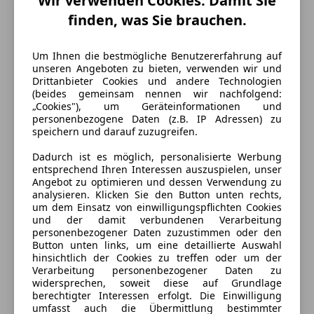
Wir verwenden Cookies. Damit Sie
finden, was Sie brauchen.
Um Ihnen die bestmögliche Benutzererfahrung auf
unseren Angeboten zu bieten, verwenden wir und
Drittanbieter Cookies und andere Technologien
(beides gemeinsam nennen wir nachfolgend:
„Cookies"), um Geräteinformationen und
personenbezogene Daten (z.B. IP Adressen) zu
speichern und darauf zuzugreifen.
Dadurch ist es möglich, personalisierte Werbung
entsprechend Ihren Interessen auszuspielen, unser
Angebot zu optimieren und dessen Verwendung zu
Energieverbrauch
analysieren. Klicken Sie den Button unten rechts,
um dem Einsatz von einwilligungspflichten Cookies
und der damit verbundenen Verarbeitung
Kraftstoff
Benzin
personenbezogener Daten zuzustimmen oder den
Button unten links, um eine detaillierte Auswahl
Kraftstoffverbrauch
6,70
l/100 km (komb.)
hinsichtlich der Cookies zu treffen oder um der
Verarbeitung personenbezogener Daten zu
CO₂-Emissionen
153 g/km (komb.)
widersprechen, soweit diese auf Grundlage
berechtigter Interessen erfolgt. Die Einwilligung
umfasst auch die Übermittlung bestimmter