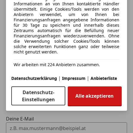
Informationen an von Ihnen kontaktierte Händler
übermittelt. Einige Cookies/Tools werden von den
Anbietern verwendet, um von Ihnen bei
Finanzierungsanfragen angegebene Informationen
für 30 Tage zu speichern und innerhalb dieses
Zeitraums automatisch für die Befüllung neuer
Eintauschwagen: Kaufen und verkaufen in nur einem
Finanzierungsanfragen wiederzuverwenden. Ohne
Schritt
die Verwendung solcher Cookies/Tools können
solche erweiterten Funktionen ganz oder teilweise
nicht genutzt werden.
Ich möchte mein Auto in Zahlung geben
(unverbindlich).
Wir arbeiten mit 224 Anbietern zusammen.
Fahrzeugdaten hinzufügen
|
|
Datenschutzerklärung
Impressum
Anbieterliste
Datenschutz-
Dein Name
Alle akzeptieren
Einstellungen
Deine E-Mail