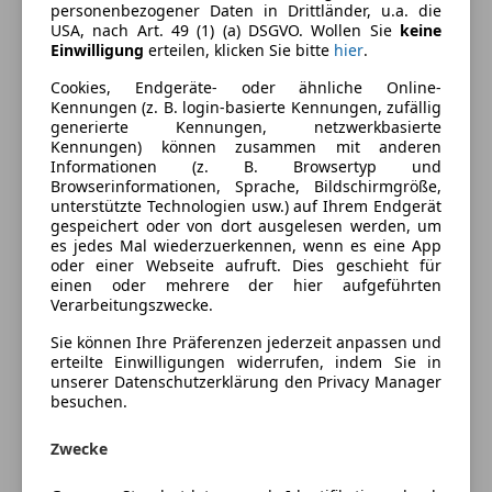
Ausstattung
personenbezogener Daten in Drittländer, u.a. die
USA, nach Art. 49 (1) (a) DSGVO. Wollen Sie
keine
Einwilligung
erteilen, klicken Sie bitte
hier
.
Komfort
Mehr anzeigen
Cookies, Endgeräte- oder ähnliche Online-
Armlehne
Kennungen (z. B. login-basierte Kennungen, zufällig
Berganfahrassistent
Farbe und Innenausstattung
generierte Kennungen, netzwerkbasierte
Einparkhilfe
Kennungen) können zusammen mit anderen
Informationen (z. B. Browsertyp und
Einparkhilfe Rückfahrkamera
Außenfarbe
Weiß
Browserinformationen, Sprache, Bildschirmgröße,
Einparkhilfe selbstlenkendes System
unterstützte Technologien usw.) auf Ihrem Endgerät
Lackierung
Andere
Einparkhilfe Sensoren hinten
gespeichert oder von dort ausgelesen werden, um
es jedes Mal wiederzuerkennen, wenn es eine App
Einparkhilfe Sensoren vorne
oder einer Webseite aufruft. Dies geschieht für
Klimaanlage
Preisbewertung
einen oder mehrere der hier aufgeführten
Klimaautomatik
Verarbeitungszwecke.
Lederlenkrad
Mehr anzeigen
Sie können Ihre Präferenzen jederzeit anpassen und
Lordosenstütze
erteilte Einwilligungen widerrufen, indem Sie in
unserer Datenschutzerklärung den Privacy Manager
Multifunktionslenkrad
besuchen.
Versicherung
Panoramadach
Regensensor
Zwecke
Kfz-Versicherung
Sitzheizung