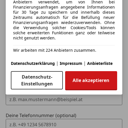
Anbietern verwendet, um von Ihnen bei
Eintauschwagen: Kaufen und verkaufen in nur einem
Finanzierungsanfragen angegebene Informationen
für 30 Tage zu speichern und innerhalb dieses
Schritt
Zeitraums automatisch für die Befüllung neuer
Finanzierungsanfragen wiederzuverwenden. Ohne
Ich möchte mein Auto in Zahlung geben
die Verwendung solcher Cookies/Tools können
solche erweiterten Funktionen ganz oder teilweise
(unverbindlich).
nicht genutzt werden.
Fahrzeugdaten hinzufügen
Wir arbeiten mit 224 Anbietern zusammen.
|
|
Datenschutzerklärung
Impressum
Anbieterliste
Dein Name
Datenschutz-
Alle akzeptieren
Einstellungen
Deine E-Mail
Deine Telefonnummer (optional)