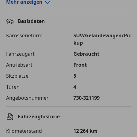
Autokredit-Rechner von durchblicker.at
Mehr anzeigen
Einfach Rate berechnen und günstige Konditionen
finden!
Basisdaten
Autokredit vergleichen
Karosserieform
SUV/Geländewagen/Pic
kup
Laufzeit
120 Monate
Fahrzeugart
Gebraucht
Kreditbetrag
€ 50 000,-
Antriebsart
Front
Zu zahlender
€ 70 441,-
Sitzplätze
5
Gesamtbetrag
Türen
4
Einberechnete Gebühren
€ 0,-
Angebotsnummer
730-321199
Effektivzinsatz
7,50 %
Sollzinssatz
7,25 %
Fahrzeughistorie
Monatliche Rate
€ 587,01
Kilometerstand
12 264 km