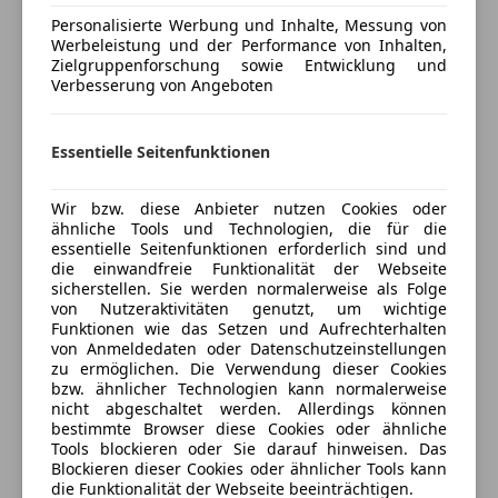
Versicherungsschutz an Ihre Bedürfnisse
Start/Stop-Automatik
Personalisierte Werbung und Inhalte, Messung von
Werbeleistung und der Performance von Inhalten,
anpassen
Unterhaltung/Media
Zielgruppenforschung sowie Entwicklung und
Verbesserung von Angeboten
Freischaden-Gutschein ab Stufe 0
Android Auto
Auto einfach online versichern & Rabatt holen
Apple CarPlay
Essentielle Seitenfunktionen
USB
Volldigitales Kombiinstrument
Jetzt berechnen
Wir bzw. diese Anbieter nutzen Cookies oder
Sicherheit
ähnliche Tools und Technologien, die für die
essentielle Seitenfunktionen erforderlich sind und
Abstandstempomat
die einwandfreie Funktionalität der Webseite
sicherstellen. Sie werden normalerweise als Folge
Airbag hinten
Verkäufer
Händler
von Nutzeraktivitäten genutzt, um wichtige
Alarmanlage
Funktionen wie das Setzen und Aufrechterhalten
Beifahrerairbag
von Anmeldedaten oder Datenschutzeinstellungen
Porsche Inter Auto GmbH & Co KG
zu ermöglichen. Die Verwendung dieser Cookies
Fahrerairbag
5
Sterne
bzw. ähnlicher Technologien kann normalerweise
Fernlichtassistent
Sternebewertung 5 von 5
(100% Weiterempfehlungen)
nicht abgeschaltet werden. Allerdings können
Isofix
bestimmte Browser diese Cookies oder ähnliche
Anbieter auf AutoScout24 seit 2025
Tools blockieren oder Sie darauf hinweisen. Das
Kopfairbag
Blockieren dieser Cookies oder ähnlicher Tools kann
LED-Scheinwerfer
Hallerstraße 165
,
die Funktionalität der Webseite beeinträchtigen.