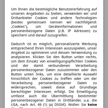
Um Ihnen die bestmögliche Benutzererfahrung auf
unseren Angeboten zu bieten, verwenden wir und
Drittanbieter Cookies und andere Technologien
(beides gemeinsam nennen wir nachfolgend:
„Cookies"), um Geräteinformationen und
personenbezogene Daten (z.B. IP Adressen) zu
speichern und darauf zuzugreifen.
Dadurch ist es möglich, personalisierte Werbung
entsprechend Ihren Interessen auszuspielen, unser
Angebot zu optimieren und dessen Verwendung zu
analysieren. Klicken Sie den Button unten rechts,
um dem Einsatz von einwilligungspflichten Cookies
Energieverbrauch
und der damit verbundenen Verarbeitung
personenbezogener Daten zuzustimmen oder den
Button unten links, um eine detaillierte Auswahl
Anderer Energieträger
Strom
hinsichtlich der Cookies zu treffen oder um der
Verarbeitung personenbezogener Daten zu
Kraftstoffverbrauch
0,50
l/100 km (komb.)
widersprechen, soweit diese auf Grundlage
berechtigter Interessen erfolgt. Die Einwilligung
CO₂-Emissionen
10 g/km (komb.)
umfasst auch die Übermittlung bestimmter
personenbezogener Daten in Drittländer, u.a. die
USA, nach Art. 49 (1) (a) DSGVO. Wollen Sie
keine