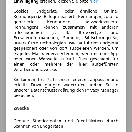
Ausstattung
Einwilligung
erteilen, klicken Sie bitte
hier
.
Cookies, Endgeräte- oder ähnliche Online-
Komfort
Mehr anzeigen
Kennungen (z. B. login-basierte Kennungen, zufällig
generierte Kennungen, netzwerkbasierte
Armlehne
Kennungen) können zusammen mit anderen
Berganfahrassistent
Informationen (z. B. Browsertyp und
Farbe und Innenausstattung
Browserinformationen, Sprache, Bildschirmgröße,
Einparkhilfe
unterstützte Technologien usw.) auf Ihrem Endgerät
Einparkhilfe Rückfahrkamera
Außenfarbe
Schwarz
gespeichert oder von dort ausgelesen werden, um
Einparkhilfe selbstlenkendes System
es jedes Mal wiederzuerkennen, wenn es eine App
Lackierung
Metallic
oder einer Webseite aufruft. Dies geschieht für
Einparkhilfe Sensoren hinten
einen oder mehrere der hier aufgeführten
Einparkhilfe Sensoren vorne
Verarbeitungszwecke.
Elektrische Seitenspiegel
Preisbewertung
Sie können Ihre Präferenzen jederzeit anpassen und
Klimaanlage
erteilte Einwilligungen widerrufen, indem Sie in
Klimaautomatik
unserer Datenschutzerklärung den Privacy Manager
Mehr anzeigen
besuchen.
Lederlenkrad
Lordosenstütze
Zwecke
Versicherung
Multifunktionslenkrad
Panoramadach
Genaue Standortdaten und Identifikation durch
Kfz-Versicherung
Regensensor
Scannen von Endgeräten
Sitzheizung