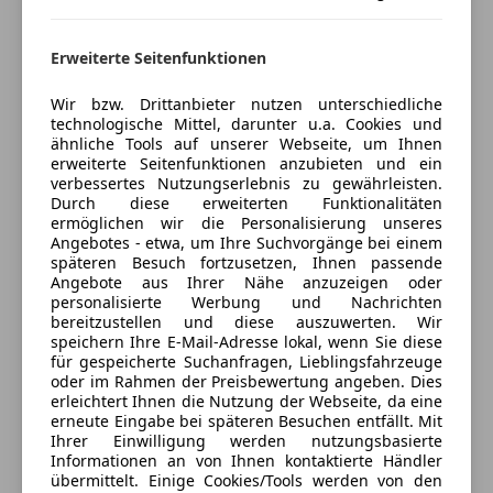
6020 Innsbruck, AT
Müdigkeitswarnsystem
Notbremsassistent
Kontakt
Erweiterte Seitenfunktionen
Notrufsystem
Reifendruckkontrollsystem
Rene Pak
Wir bzw. Drittanbieter nutzen unterschiedliche
Servolenkung
technologische Mittel, darunter u.a. Cookies und
Spurhalteassistent
ähnliche Tools auf unserer Webseite, um Ihnen
Alle Fahrzeuge des Anbieters
Verkehrszeichenerkennung
erweiterte Seitenfunktionen anzubieten und ein
verbessertes Nutzungserlebnis zu gewährleisten.
Voll-LED Scheinwerfer
Durch diese erweiterten Funktionalitäten
Anbieter kontaktieren
Wegfahrsperre
ermöglichen wir die Personalisierung unseres
Angebotes - etwa, um Ihre Suchvorgänge bei einem
Extras
späteren Besuch fortzusetzen, Ihnen passende
Deine Nachricht
Angebote aus Ihrer Nähe anzuzeigen oder
Anhängerkupplung
personalisierte Werbung und Nachrichten
Dachreling
bereitzustellen und diese auszuwerten. Wir
speichern Ihre E-Mail-Adresse lokal, wenn Sie diese
Innenspiegel automatisch abblendend
für gespeicherte Suchanfragen, Lieblingsfahrzeuge
Pannenkit
oder im Rahmen der Preisbewertung angeben. Dies
erleichtert Ihnen die Nutzung der Webseite, da eine
erneute Eingabe bei späteren Besuchen entfällt. Mit
Ihrer Einwilligung werden nutzungsbasierte
Informationen an von Ihnen kontaktierte Händler
übermittelt. Einige Cookies/Tools werden von den