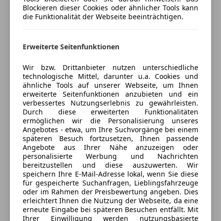
Notbremsassistent
Geöffnet
Blockieren dieser Cookies oder ähnlicher Tools kann
Notrufsystem
die Funktionalität der Webseite beeinträchtigen.
Schließt um 12:00
Reifendruckkontrollsystem
Industriezeile 72
,
Servolenkung
4020 Linz, AT
Erweiterte Seitenfunktionen
Spurhalteassistent
Verkehrszeichenerkennung
Kontakt
Wir bzw. Drittanbieter nutzen unterschiedliche
Voll-LED Scheinwerfer
technologische Mittel, darunter u.a. Cookies und
Team DasWeltauto
Wegfahrsperre
ähnliche Tools auf unserer Webseite, um Ihnen
erweiterte Seitenfunktionen anzubieten und ein
Extras
verbessertes Nutzungserlebnis zu gewährleisten.
Alle Fahrzeuge des Anbieters
Durch diese erweiterten Funktionalitäten
Anhängerkupplung
ermöglichen wir die Personalisierung unseres
Angebotes - etwa, um Ihre Suchvorgänge bei einem
Dachreling
Anbieter kontaktieren
späteren Besuch fortzusetzen, Ihnen passende
Innenspiegel automatisch abblendend
Angebote aus Ihrer Nähe anzuzeigen oder
Pannenkit
personalisierte Werbung und Nachrichten
Deine Nachricht
bereitzustellen und diese auszuwerten. Wir
speichern Ihre E-Mail-Adresse lokal, wenn Sie diese
für gespeicherte Suchanfragen, Lieblingsfahrzeuge
oder im Rahmen der Preisbewertung angeben. Dies
erleichtert Ihnen die Nutzung der Webseite, da eine
erneute Eingabe bei späteren Besuchen entfällt. Mit
Ihrer Einwilligung werden nutzungsbasierte