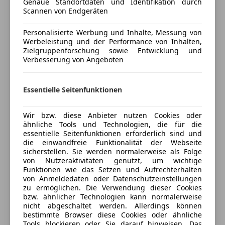
Genaue Standortdaten und Identifikation durch
Versicherungsschutz an Ihre Bedürfnisse
Scannen von Endgeräten
Unterhaltung/Media
anpassen
Personalisierte Werbung und Inhalte, Messung von
Android Auto
Freischaden-Gutschein ab Stufe 0
Werbeleistung und der Performance von Inhalten,
Apple CarPlay
Zielgruppenforschung sowie Entwicklung und
Auto einfach online versichern & Rabatt holen
USB
Verbesserung von Angeboten
Volldigitales Kombiinstrument
Sicherheit
Jetzt berechnen
Essentielle Seitenfunktionen
Abstandstempomat
Wir bzw. diese Anbieter nutzen Cookies oder
Abstandswarner
ähnliche Tools und Technologien, die für die
Airbag hinten
Verkäufer
Händler
essentielle Seitenfunktionen erforderlich sind und
die einwandfreie Funktionalität der Webseite
Alarmanlage
sicherstellen. Sie werden normalerweise als Folge
Beifahrerairbag
Porsche Linz
von Nutzeraktivitäten genutzt, um wichtige
Fahrerairbag
Funktionen wie das Setzen und Aufrechterhalten
5
Sterne
von Anmeldedaten oder Datenschutzeinstellungen
Fernlichtassistent
Sternebewertung 5 von 5
(88% Weiterempfehlungen)
zu ermöglichen. Die Verwendung dieser Cookies
Isofix
bzw. ähnlicher Technologien kann normalerweise
Anbieter auf AutoScout24 seit 2021
LED-Scheinwerfer
nicht abgeschaltet werden. Allerdings können
bestimmte Browser diese Cookies oder ähnliche
Müdigkeitswarnsystem
Das Weltauto Gebrauchtwagenverkauf
Tools blockieren oder Sie darauf hinweisen. Das