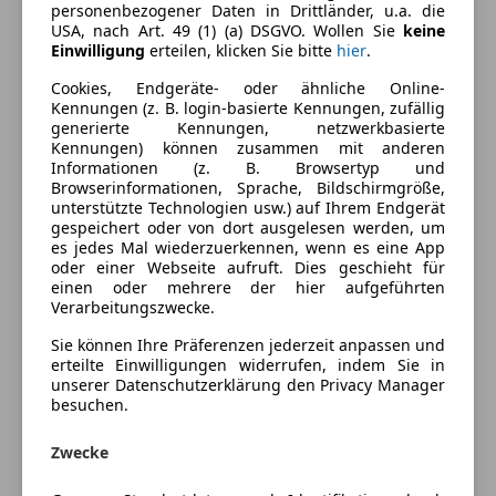
Ausstattung
personenbezogener Daten in Drittländer, u.a. die
USA, nach Art. 49 (1) (a) DSGVO. Wollen Sie
keine
Einwilligung
erteilen, klicken Sie bitte
hier
.
Komfort
Mehr anzeigen
Cookies, Endgeräte- oder ähnliche Online-
Armlehne
Kennungen (z. B. login-basierte Kennungen, zufällig
Berganfahrassistent
Farbe und Innenausstattung
generierte Kennungen, netzwerkbasierte
Einparkhilfe
Kennungen) können zusammen mit anderen
Informationen (z. B. Browsertyp und
Einparkhilfe Rückfahrkamera
Außenfarbe
Grau
Browserinformationen, Sprache, Bildschirmgröße,
Einparkhilfe selbstlenkendes System
unterstützte Technologien usw.) auf Ihrem Endgerät
Lackierung
Metallic
Einparkhilfe Sensoren hinten
gespeichert oder von dort ausgelesen werden, um
es jedes Mal wiederzuerkennen, wenn es eine App
Einparkhilfe Sensoren vorne
oder einer Webseite aufruft. Dies geschieht für
Elektrische Seitenspiegel
Preisbewertung
einen oder mehrere der hier aufgeführten
Klimaautomatik
Verarbeitungszwecke.
Lederlenkrad
Mehr anzeigen
Sie können Ihre Präferenzen jederzeit anpassen und
Lordosenstütze
erteilte Einwilligungen widerrufen, indem Sie in
unserer Datenschutzerklärung den Privacy Manager
Multifunktionslenkrad
besuchen.
Versicherung
Panoramadach
Regensensor
Zwecke
Kfz-Versicherung
Sitzheizung
Start/Stop-Automatik