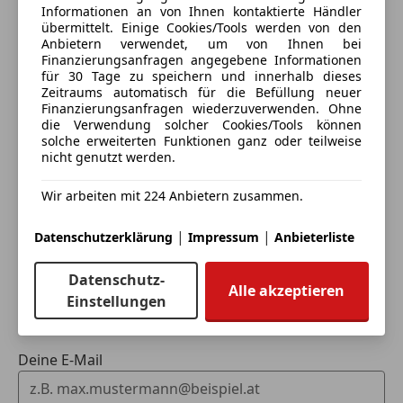
Informationen an von Ihnen kontaktierte Händler
übermittelt. Einige Cookies/Tools werden von den
Anbietern verwendet, um von Ihnen bei
Finanzierungsanfragen angegebene Informationen
für 30 Tage zu speichern und innerhalb dieses
Zeitraums automatisch für die Befüllung neuer
Eintauschwagen: Kaufen und verkaufen in nur einem
Finanzierungsanfragen wiederzuverwenden. Ohne
Schritt
die Verwendung solcher Cookies/Tools können
solche erweiterten Funktionen ganz oder teilweise
nicht genutzt werden.
Ich möchte mein Auto in Zahlung geben
(unverbindlich).
Wir arbeiten mit 224 Anbietern zusammen.
Fahrzeugdaten hinzufügen
|
|
Datenschutzerklärung
Impressum
Anbieterliste
Datenschutz-
Dein Name
Alle akzeptieren
Einstellungen
Deine E-Mail