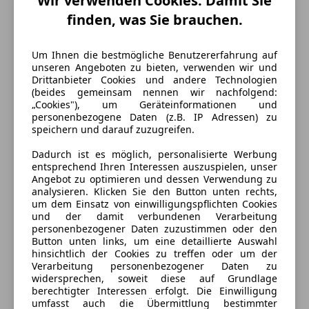
Wir verwenden Cookies. Damit Sie
finden, was Sie brauchen.
Um Ihnen die bestmögliche Benutzererfahrung auf
unseren Angeboten zu bieten, verwenden wir und
Drittanbieter Cookies und andere Technologien
(beides gemeinsam nennen wir nachfolgend:
„Cookies"), um Geräteinformationen und
personenbezogene Daten (z.B. IP Adressen) zu
speichern und darauf zuzugreifen.
Dadurch ist es möglich, personalisierte Werbung
entsprechend Ihren Interessen auszuspielen, unser
Angebot zu optimieren und dessen Verwendung zu
Energieverbrauch
analysieren. Klicken Sie den Button unten rechts,
um dem Einsatz von einwilligungspflichten Cookies
und der damit verbundenen Verarbeitung
Kraftstoff
Diesel
personenbezogener Daten zuzustimmen oder den
Button unten links, um eine detaillierte Auswahl
Kraftstoffverbrauch
5,60
l/100 km (komb.)
hinsichtlich der Cookies zu treffen oder um der
Verarbeitung personenbezogener Daten zu
CO₂-Emissionen
148 g/km (komb.)
widersprechen, soweit diese auf Grundlage
berechtigter Interessen erfolgt. Die Einwilligung
umfasst auch die Übermittlung bestimmter