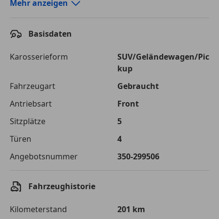
Autokredit-Rechner von durchblicker.at
Mehr anzeigen
Einfach Rate berechnen und günstige Konditionen
finden!
Basisdaten
Autokredit vergleichen
Karosserieform
SUV/Geländewagen/Pic
kup
Laufzeit
120 Monate
Fahrzeugart
Gebraucht
Kreditbetrag
€ 50 000,-
Antriebsart
Front
Zu zahlender
€ 70 441,-
Sitzplätze
5
Gesamtbetrag
Türen
4
Einberechnete Gebühren
€ 0,-
Angebotsnummer
350-299506
Effektivzinsatz
7,50 %
Sollzinssatz
7,25 %
Fahrzeughistorie
Monatliche Rate
€ 587,01
Kilometerstand
201 km