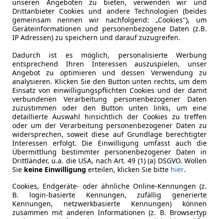
unseren Angeboten zu bieten, verwenden wir und
Drittanbieter Cookies und andere Technologien (beides
Nichtraucherfahrzeug
Ja
gemeinsam nennen wir nachfolgend: „Cookies"), um
Geräteinformationen und personenbezogene Daten (z.B.
IP Adressen) zu speichern und darauf zuzugreifen.
Leistung
110 kW (15
Dadurch ist es möglich, personalisierte Werbung
Getriebe
Automati
entsprechend Ihren Interessen auszuspielen, unser
Angebot zu optimieren und dessen Verwendung zu
Hubraum
1 498 cm³
analysieren. Klicken Sie den Button unten rechts, um dem
Einsatz von einwilligungspflichten Cookies und der damit
Zylinder
4
verbundenen Verarbeitung personenbezogener Daten
zuzustimmen oder den Button unten links, um eine
detaillierte Auswahl hinsichtlich der Cookies zu treffen
oder um der Verarbeitung personenbezogener Daten zu
widersprechen, soweit diese auf Grundlage berechtigter
Interessen erfolgt. Die Einwilligung umfasst auch die
Übermittlung bestimmter personenbezogener Daten in
Drittländer, u.a. die USA, nach Art. 49 (1) (a) DSGVO. Wollen
Sie
keine Einwilligung
erteilen, klicken Sie bitte
hier
.
Cookies, Endgeräte- oder ähnliche Online-Kennungen (z.
B. login-basierte Kennungen, zufällig generierte
Kennungen, netzwerkbasierte Kennungen) können
zusammen mit anderen Informationen (z. B. Browsertyp