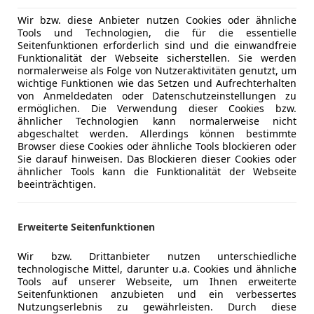
Einparkhilf
Innenausstattung
Stoff
Einparkhil
Wir bzw. diese Anbieter nutzen Cookies oder ähnliche
Tools und Technologien, die für die essentielle
Einparkhil
Seitenfunktionen erforderlich sind und die einwandfreie
Einparkhil
Funktionalität der Webseite sicherstellen. Sie werden
5-türig, Außenspiegel: Außenspiegel beheizbar, Quali
Einparkhil
normalerweise als Folge von Nutzeraktivitäten genutzt, um
Fahrprofilauswahl, Garantieleistung: Fahrzeuggarant
wichtige Funktionen wie das Setzen und Aufrechterhalten
Elektrisch
Audioanlage: Farbdisplay, Assistenzsysteme: Fußgän
von Anmeldedaten oder Datenschutzeinstellungen zu
Elektrisch
ermöglichen. Die Verwendung dieser Cookies bzw.
Komfortsitze, Lichttechnik: LED-Rückleuchten, Schei
Elektrische
ähnlicher Technologien kann normalerweise nicht
Glass (Heckscheibe und hintere Seitenscheiben abge
abgeschaltet werden. Allerdings können bestimmte
Getönte S
Scheibenwaschanlage beheizbar, Assistenzsysteme: 
Browser diese Cookies oder ähnliche Tools blockieren oder
Head-up di
Sie darauf hinweisen. Das Blockieren dieser Cookies oder
Assistenzsysteme: Stauassistent, Antriebsart: Verb
Lederlenk
ähnlicher Tools kann die Funktionalität der Webseite
Lieferzeit: ca. 3-5 Monate
beeinträchtigen.
Lichtsenso
Lordosens
Ausstattungen:
Massagesi
Erweiterte Seitenfunktionen
Mehr anzeigen
Multifunkt
Innen
Navigatio
Wir bzw. Drittanbieter nutzen unterschiedliche
12-V Steckdose im Gepäckraum
technologische Mittel, darunter u.a. Cookies und ähnliche
Regensens
12-V Steckdose in der Mittelkonsole
Tools auf unserer Webseite, um Ihnen erweiterte
Schlüssell
Seitenfunktionen anzubieten und ein verbessertes
Vordersitze höhenverstellbar
Sitzheizun
Nutzungserlebnis zu gewährleisten. Durch diese
Ambientebeleuchtung in 30 Farben