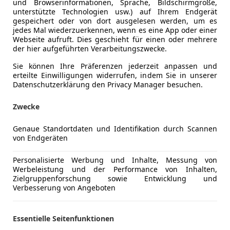
und Browserinformationen, Sprache, Bildschirmgröße,
unterstützte Technologien usw.) auf Ihrem Endgerät
gespeichert oder von dort ausgelesen werden, um es
jedes Mal wiederzuerkennen, wenn es eine App oder einer
Webseite aufruft. Dies geschieht für einen oder mehrere
der hier aufgeführten Verarbeitungszwecke.
Sie können Ihre Präferenzen jederzeit anpassen und
erteilte Einwilligungen widerrufen, indem Sie in unserer
Schadstoffklasse
Euro 6d
Datenschutzerklärung den Privacy Manager besuchen.
Umweltplakette
4 (Grün)
Zwecke
Kraftstoff
Benzin
Genaue Standortdaten und Identifikation durch Scannen
von Endgeräten
CO₂-Emissionen
142 g/km 
Personalisierte Werbung und Inhalte, Messung von
Werbeleistung und der Performance von Inhalten,
Komfort
3-Zonen-K
Mehr anzeigen
Zielgruppenforschung sowie Entwicklung und
360° Kame
Verbesserung von Angeboten
Armlehne
ng
Farbe laut Hersteller
Wählbar
Beheizbare
Essentielle Seitenfunktionen
Berganfahr
Lackierung
Andere