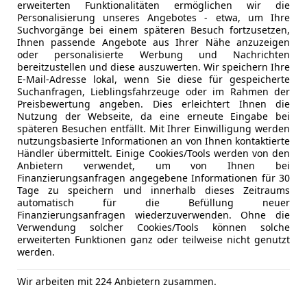
erweiterten Funktionalitäten ermöglichen wir die
Start/Stop
Vordersitze mit Massagefunktion
Personalisierung unseres Angebotes - etwa, um Ihre
teilb. Rück
Suchvorgänge bei einem späteren Besuch fortzusetzen,
Sport-Komfortsitze vorn
Umklappbar
Ihnen passende Angebote aus Ihrer Nähe anzuzeigen
Geteilte Rücksitzbank mit asymmetrisch klappbar
oder personalisierte Werbung und Nachrichten
längsverstellbar und nach vorne klappbar
Unterhaltung/Media
Android A
bereitzustellen und diese auszuwerten. Wir speichern Ihre
E-Mail-Adresse lokal, wenn Sie diese für gespeicherte
Dreipunkt-Automatiksicherheitsgurt für mittleren
Apple CarP
Suchanfragen, Lieblingsfahrzeuge oder im Rahmen der
Dreipunkt-Automatiksicherheitsgurte mit Gurtstra
Bluetooth
Preisbewertung angeben. Dies erleichtert Ihnen die
Rücksitzplätze
Bordcompu
Nutzung der Webseite, da eine erneute Eingabe bei
späteren Besuchen entfällt. Mit Ihrer Einwilligung werden
3 Kopfstützen hinten
DAB-Radio
nutzungsbasierte Informationen an von Ihnen kontaktierte
Sicherheitsoptimierte Kopfstützen vorn
Freisprech
Händler übermittelt. Einige Cookies/Tools werden von den
Gepäckraumboden in 2 Höhen einstellbar, für ebe
Induktions
Anbietern verwendet, um von Ihnen bei
Finanzierungsanfragen angegebene Informationen für 30
Dachhimmel in Ceramique
USB
Tage zu speichern und innerhalb dieses Zeitraums
Lendenwirbelstützen vorn einstellbar
Volldigita
Kfz-Versicherung
automatisch für die Befüllung neuer
Textilfußmatten vorn und hinten
Finanzierungsanfragen wiederzuverwenden. Ohne die
Sicherheit
ABS
Verwendung solcher Cookies/Tools können solche
Sitzmittelbahnen der Vordersitze und der äußeren
Versicherungsschutz an Ihre Bedürfnisse anpa
Abstands
erweiterten Funktionen ganz oder teilweise nicht genutzt
Mikrofaser "ArtVelours Eco"
werden.
Abstandsw
Freischaden-Gutschein ab Stufe 0
230-V-Steckdose im Gepäckraum, 12-V-Steckdose i
Alarmanla
Auto einfach online versichern & Rabatt holen
Wir arbeiten mit 224 Anbietern zusammen.
Beifahrera
Infotainment & Kommunikation
Blendfreies