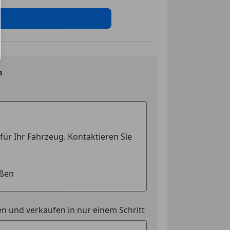
ag
sistent
igkeits-begrenzungsanlage
o"
er Ladefunktion
n
g
t
stärkung
nwerfer
rlicht
swarnsystem
ssistent
istent & Ausstiegswarnsystem
tem
kkontrollsystem
ag
ung
ssistent
hilfe und Memory-Funktion
Assistent
n und verkaufen in nur einem Schritt
Access"
ontrolle
g