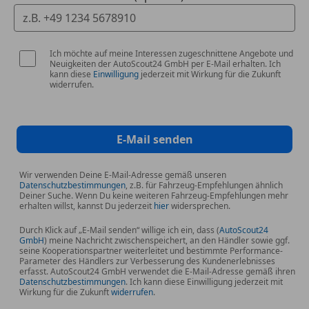
Auch nach dem Kauf sind wir jederzeit für Dich da.
Wir betreuen Dich so lange, wie Du unseren
Support
Ich möchte auf meine Interessen zugeschnittene Angebote und
benötigst.
Neuigkeiten der AutoScout24 GmbH per E-Mail erhalten. Ich
kann diese
Einwilligung
jederzeit mit Wirkung für die Zukunft
widerrufen.
Wenn Du an einer Finanzierung interessiert bist,
bieten wir Dir verschiedene Optionen um die
perfekte maßgeschneiderte Leasing oder
Kreditvariante für Deine private oder gewerbliche
E-Mail senden
Verwendung zu schnüren.
Wir verwenden Deine E-Mail-Adresse gemäß unseren
Datenschutzbestimmungen
, z.B. für Fahrzeug-Empfehlungen ähnlich
Deiner Suche. Wenn Du keine weiteren Fahrzeug-Empfehlungen mehr
Wir sind übrigens REIMO Campingzubehör
erhalten willst, kannst Du jederzeit
hier
widersprechen.
Fachhändler !
Durch Klick auf „E-Mail senden“ willige ich ein, dass (
AutoScout24
Schlafdach, Standheizung, Sitzbank Einzel-, Zweier-,
GmbH
) meine Nachricht zwischenspeichert, an den Händler sowie ggf.
seine Kooperationspartner weiterleitet und bestimmte Performance-
oder Dreierbank, Drehfunktion für Fahrer oder
Parameter des Händlers zur Verbesserung des Kundenerlebnisses
Beifahrer, Ausbau zur Doppelkabine möglich, Zweite
erfasst. AutoScout24 GmbH verwendet die E-Mail-Adresse gemäß ihren
Datenschutzbestimmungen
. Ich kann diese Einwilligung jederzeit mit
Batterie, Tempomat, Rückfahrkamera, Parktronik,
Wirkung für die Zukunft
widerrufen
.
Landstromanschluß, Aluräder,