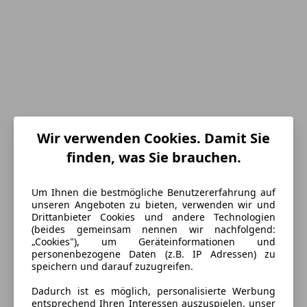
Wir verwenden Cookies. Damit Sie
finden, was Sie brauchen.
Um Ihnen die bestmögliche Benutzererfahrung auf
unseren Angeboten zu bieten, verwenden wir und
Drittanbieter Cookies und andere Technologien
Energieverbrauch
(beides gemeinsam nennen wir nachfolgend:
„Cookies"), um Geräteinformationen und
Kraftstoff
Diesel
personenbezogene Daten (z.B. IP Adressen) zu
speichern und darauf zuzugreifen.
Kraftstoffverbrauch
4,90
l/100 km (komb.)
Dadurch ist es möglich, personalisierte Werbung
entsprechend Ihren Interessen auszuspielen, unser