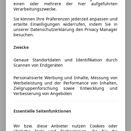
Gewährleistungsbedingungen hinaus !
Kopfairbag
einen oder mehrere der hier aufgeführten
Verarbeitungszwecke.
Nebelscheinwerfer
Servolenkung
Sie können Ihre Präferenzen jederzeit anpassen und
Highlights:
Tagfahrlicht
erteilte Einwilligungen widerrufen, indem Sie in
-Mwst ausweisbar
unserer Datenschutzerklärung den Privacy Manager
Wegfahrsperre
besuchen.
-Sport-Ausstattung Sitzbezüge in Alcantara + Sport-
Zentralverriegelung
Komfortsitze
Mehr anzeigen
Zwecke
Extras
-7-Gang-Automatikgetriebe
-Climatronic ( 3-Zonen ) mit Klimabedienteil hinten
Alufelgen
Genaue Standortdaten und Identifikation durch
Preisbewertung
-"Easy Open"-Paket
Scannen von Endgeräten
Anhängerkupplung
-Sprachsteuerung
Dachreling
Mehr anzeigen
-7-Sitzer Paket - 2 Einzelsitze in der 3.Sitzreihe, im
Personalisierte Werbung und Inhalte, Messung von
Innenspiegel automatisch abblendend
Werbeleistung und der Performance von Inhalten,
Gepäckraumboden versenkbar
Zielgruppenforschung sowie Entwicklung und
-Klapptisch an Vordersitzlehnen
Verbesserung von Angeboten
Versicherung
-Licht-und-Sicht-Paket
-Ledersportmultifunktionslenkrad mit Tiptronic
Kfz-Versicherung
Essentielle Seitenfunktionen
-Handschuhfach-Kühlung
-Höheneinstellung,manuell,für Vordersitze
Versicherungsschutz an Ihre Bedürfnisse
Wir bzw. diese Anbieter nutzen Cookies oder
-Höheneinstellung,manuell,für Vordersitze
anpassen