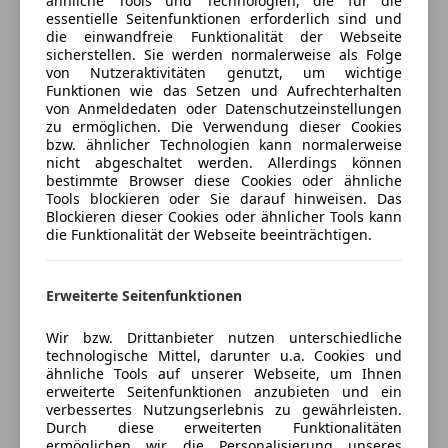
ähnliche Tools und Technologien, die für die
-Sitzheizung für Vordersitze getrennt regelbar
essentielle Seitenfunktionen erforderlich sind und
Freischaden-Gutschein ab Stufe 0
-Frontscheibe, Wärmeschutzglas
die einwandfreie Funktionalität der Webseite
sicherstellen. Sie werden normalerweise als Folge
-Zentralverriegelung "Keyless-Entry"
Auto einfach online versichern & Rabatt holen
von Nutzeraktivitäten genutzt, um wichtige
-Sicherheitsinnenspiegel automatisch abblendbar
Funktionen wie das Setzen und Aufrechterhalten
-Front Assist inkl. City ANB für ACC high
von Anmeldedaten oder Datenschutzeinstellungen
zu ermöglichen. Die Verwendung dieser Cookies
-Navigationsfunktion "Discover Media" (für
Jetzt berechnen
bzw. ähnlicher Technologien kann normalerweise
"Composition Media")
nicht abgeschaltet werden. Allerdings können
-Chrom-Paket
bestimmte Browser diese Cookies oder ähnliche
Tools blockieren oder Sie darauf hinweisen. Das
-Winterpaket
Blockieren dieser Cookies oder ähnlicher Tools kann
Verkäufer
Händler
-Mit erweitertem Sicherheitssystem (PreCrash Basic
die Funktionalität der Webseite beeinträchtigen.
und Front)
Leitenberger Motors
-Automatische Distanzregelung (mit follow to stop)
Erweiterte Seitenfunktionen
und Speed Limiter
5
Sterne
Sternebewertung 5 von 5
-Multifunktionsanzeige/Bordcomputer "Colour"
(97% Weiterempfehlungen)
Wir bzw. Drittanbieter nutzen unterschiedliche
-1.Besitz aus Wartungsvertrag mit jedem Service vom
Anbieter auf AutoScout24 seit 2020
technologische Mittel, darunter u.a. Cookies und
Vertragshändler
ähnliche Tools auf unserer Webseite, um Ihnen
VERKAUF Fahrzeuge
erweiterte Seitenfunktionen anzubieten und ein
-NEUE ÖAMTC Überprüfung!
verbessertes Nutzungserlebnis zu gewährleisten.
-Überdurchschnittlich gepflegter optischer und
Geschlossen
Durch diese erweiterten Funktionalitäten
technischer Zustand!
Öffnet um 9:30 Sa.
ermöglichen wir die Personalisierung unseres