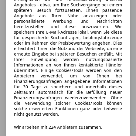
Angebotes - etwa, um Ihre Suchvorgänge bei einem
Dr. Renner Strasse 56
,
späteren Besuch fortzusetzen, Ihnen passende
4470 Enns, AT
Angebote aus Ihrer Nähe anzuzeigen oder
Wir dürfen uns vorstellen :
personalisierte Werbung und Nachrichten
Kontakt
bereitzustellen und diese auszuwerten. Wir
Willkommen bei
Leitenberger.at
– Ihrem
speichern Ihre E-Mail-Adresse lokal, wenn Sie diese
zuverlässigen Partner für hochwertige Fahrzeuge
Harald Leitenberger
für gespeicherte Suchanfragen, Lieblingsfahrzeuge
und exzellenten Kundenservice.
oder im Rahmen der Preisbewertung angeben. Dies
erleichtert Ihnen die Nutzung der Webseite, da eine
Alle Fahrzeuge des Anbieters
erneute Eingabe bei späteren Besuchen entfällt. Mit
Mit über
60 Jahren Erfahrung als Familienbetrieb
Ihrer Einwilligung werden nutzungsbasierte
verfolgen wir das Motto:
Informationen an von Ihnen kontaktierte Händler
übermittelt. Einige Cookies/Tools werden von den
„Qualität ist das einzige Rezept!“
Anbieter kontaktieren
Anbietern verwendet, um von Ihnen bei
Finanzierungsanfragen angegebene Informationen
Deine Nachricht
Wichtig:
Beim Wiederverkauf achten wir auf höchste
für 30 Tage zu speichern und innerhalb dieses
Zeitraums automatisch für die Befüllung neuer
Qualität – und das beginnt bereits beim
Einkauf
.
Finanzierungsanfragen wiederzuverwenden. Ohne
Jedes unserer Fahrzeuge wird einer umfassenden
die Verwendung solcher Cookies/Tools können
Prüfung bei ÖAMTC unterzogen und erst nach einer
solche erweiterten Funktionen ganz oder teilweise
nicht genutzt werden.
vollständigen
technischen und visuellen
Aufbereitung
wird Dein neues Fahrzeug an Dich
Wir arbeiten mit 224 Anbietern zusammen.
übergeben.