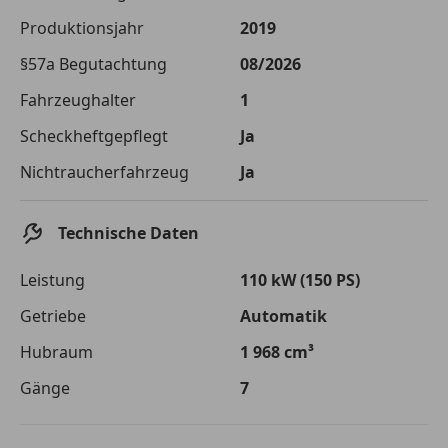
Die tatsächlichen Konditionen sind abhängig von Ihrer Bonität sowie
Produktionsjahr
2019
von der von Ihnen gewählten Bank. Rückzahlungszeitraum 1-10
Jahre. Zinsspanne Sollzinssatz: 2,90% - 14,90%.
§57a Begutachtung
08/2026
Jetzt berechnen
Fahrzeughalter
1
Scheckheftgepflegt
Ja
Nichtraucherfahrzeug
Ja
Technische Daten
Leistung
110 kW (150 PS)
Getriebe
Automatik
Hubraum
1 968 cm³
Gänge
7