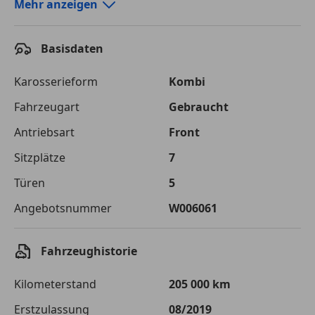
Autokredit-Rechner von durchblicker.at
Mehr anzeigen
Einfach Rate berechnen und günstige Konditionen
finden!
Basisdaten
Autokredit vergleichen
Karosserieform
Kombi
Laufzeit
120 Monate
Fahrzeugart
Gebraucht
Antriebsart
Front
Kreditbetrag
€ 17 800,-
Sitzplätze
7
Zu zahlender
€ 25 076,-
Gesamtbetrag
Türen
5
Einberechnete Gebühren
€ 0,-
Angebotsnummer
W006061
Effektivzinsatz
7,50 %
Fahrzeughistorie
Sollzinssatz
7,25 %
Kilometerstand
205 000 km
Monatliche Rate
€ 208,97
Erstzulassung
08/2019