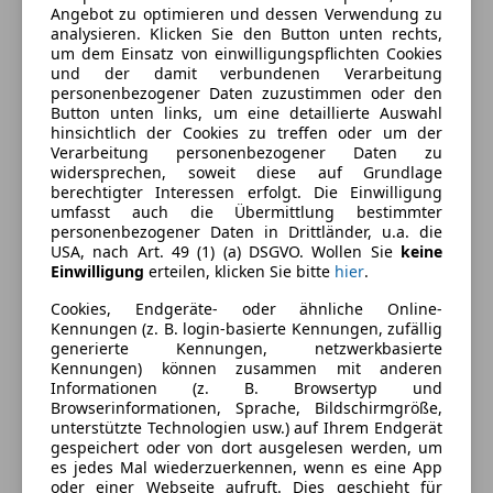
Angebot zu optimieren und dessen Verwendung zu
Ausstattung
analysieren. Klicken Sie den Button unten rechts,
um dem Einsatz von einwilligungspflichten Cookies
Komfort
Mehr anzeigen
und der damit verbundenen Verarbeitung
personenbezogener Daten zuzustimmen oder den
4-Zonen-Klimaautomatik
Button unten links, um eine detaillierte Auswahl
hinsichtlich der Cookies zu treffen oder um der
Armlehne
Farbe und Innenausstattung
Verarbeitung personenbezogener Daten zu
Elektrische Fensterheber
widersprechen, soweit diese auf Grundlage
Elektrische Seitenspiegel
Außenfarbe
Schwarz
berechtigter Interessen erfolgt. Die Einwilligung
umfasst auch die Übermittlung bestimmter
Getönte Scheiben
Farbe laut Hersteller
Dark violet metallic
personenbezogener Daten in Drittländer, u.a. die
Klimaanlage
USA, nach Art. 49 (1) (a) DSGVO. Wollen Sie
keine
Lordosenstütze
Lackierung
Metallic
Einwilligung
erteilen, klicken Sie bitte
hier
.
Multifunktionslenkrad
Cookies, Endgeräte- oder ähnliche Online-
Regensensor
Kennungen (z. B. login-basierte Kennungen, zufällig
Fahrzeugbeschreibung
Start/Stop-Automatik
generierte Kennungen, netzwerkbasierte
Kennungen) können zusammen mit anderen
Sicherheit
Informationen (z. B. Browsertyp und
Für Dein Gewerbe, Deinen Campingwunsch, oder
Browserinformationen, Sprache, Bildschirmgröße,
Deinen privaten Einsatz !- Wir liefern Dir BESTE
ESP
unterstützte Technologien usw.) auf Ihrem Endgerät
Qualität zu fairen Preisen und großzügige
gespeichert oder von dort ausgelesen werden, um
Fahrerairbag
es jedes Mal wiederzuerkennen, wenn es eine App
Reparaturangebote weit über die gesetzlichen
Isofix
oder einer Webseite aufruft. Dies geschieht für