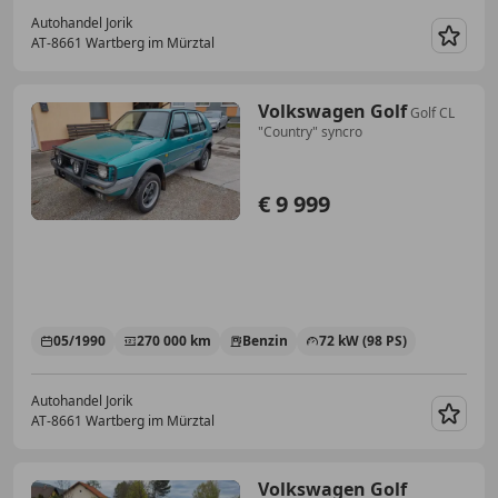
Autohandel Jorik
AT-8661 Wartberg im Mürztal
Merk
Volkswagen Golf
Golf CL
"Country" syncro
€ 9 999
05/1990
270 000 km
Benzin
72 kW (98 PS)
Autohandel Jorik
AT-8661 Wartberg im Mürztal
Merk
Volkswagen Golf