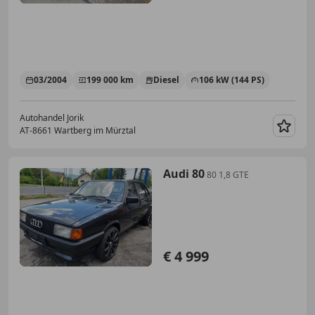
03/2004
199 000 km
Diesel
106 kW (144 PS)
Autohandel Jorik
AT-8661 Wartberg im Mürztal
Merk
Audi 80
80 1,8 GTE
€ 4 999