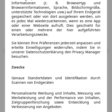
Informationen (z. B. Browsertyp und
Browserinformationen, Sprache, Bildschirmgröße,
unterstützte Technologien usw.) auf Ihrem Endgerät
gespeichert oder von dort ausgelesen werden, um
es jedes Mal wiederzuerkennen, wenn es eine App
oder einer Webseite aufruft. Dies geschieht für
08/2017
280 000 km
Diesel
85 kW (116 PS)
einen oder mehrere der hier aufgeführten
Verarbeitungszwecke.
Autohandel Jorik
Sie können Ihre Präferenzen jederzeit anpassen und
AT-8661 Wartberg im Mürztal
Merk
erteilte Einwilligungen widerrufen, indem Sie in
unserer Datenschutzerklärung den Privacy Manager
besuchen.
SEAT Alhambra
Alhambra
Family 2,0 TDI CR DPF Family
Zwecke
Genaue Standortdaten und Identifikation durch
Scannen von Endgeräten
€ 3 999
Personalisierte Werbung und Inhalte, Messung von
Werbeleistung und der Performance von Inhalten,
Zielgruppenforschung sowie Entwicklung und
Verbesserung von Angeboten