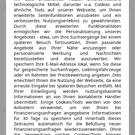
technologische Mittel, darunter u.a. Cookies und
ähnliche Tools auf unserer Webseite, um Ihnen
erweiterte Seitenfunktionen anzubieten und ein
Volkswagen Jetta
1.4
verbessertes Nutzungserlebnis zu gewährleisten.
Durch diese erweiterten Funktionalitäten
ermöglichen wir die Personalisierung unseres
Angebotes - etwa, um Ihre Suchvorgänge bei einem
€ 11 999
späteren Besuch fortzusetzen, Ihnen passende
Angebote aus Ihrer Nähe anzuzeigen oder
personalisierte Werbung und Nachrichten
bereitzustellen und diese auszuwerten. Wir
speichern Ihre E-Mail-Adresse lokal, wenn Sie diese
für gespeicherte Suchanfragen, Lieblingsfahrzeuge
oder im Rahmen der Preisbewertung angeben. Dies
06/2019
189 000 km
Benzin
110 kW (150 PS)
erleichtert Ihnen die Nutzung der Webseite, da eine
erneute Eingabe bei späteren Besuchen entfällt. Mit
Ihrer Einwilligung werden nutzungsbasierte
Autohandel Jorik
Informationen an von Ihnen kontaktierte Händler
AT-8661 Wartberg im Mürztal
Merk
übermittelt. Einige Cookies/Tools werden von den
Anbietern verwendet, um von Ihnen bei
Finanzierungsanfragen angegebene Informationen
Chrysler 300C
für 30 Tage zu speichern und innerhalb dieses
3.6 V6
Zeitraums automatisch für die Befüllung neuer
Finanzierungsanfragen wiederzuverwenden. Ohne
die Verwendung solcher Cookies/Tools können