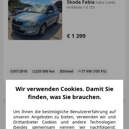
Skoda Fabia
Fabia Combi
Ambiente 1,6 TDI
€ 1 399
07/2010
220 000 km
Diesel
77 kW (105 PS)
Autohandel Jorik
Wir verwenden Cookies. Damit Sie
AT-8661 Wartberg im Mürztal
Merk
finden, was Sie brauchen.
Volkswagen Passat
Um Ihnen die bestmögliche Benutzererfahrung auf
Variant
Passat Variant Sky 2.0
unseren Angeboten zu bieten, verwenden wir und
TDI DPF 4Motion
Drittanbieter Cookies und andere Technologien
(beides gemeinsam nennen wir nachfolgend: