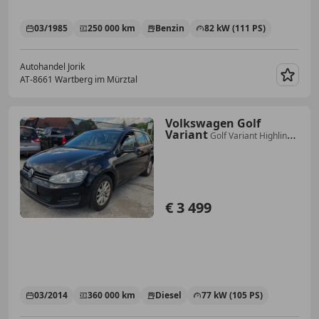
03/1985
250 000 km
Benzin
82 kW (111 PS)
Autohandel Jorik
AT-8661 Wartberg im Mürztal
Merk
Volkswagen Golf
Variant
Golf Variant Highline
BMT 1,6 TDI Highline
€ 3 499
03/2014
360 000 km
Diesel
77 kW (105 PS)