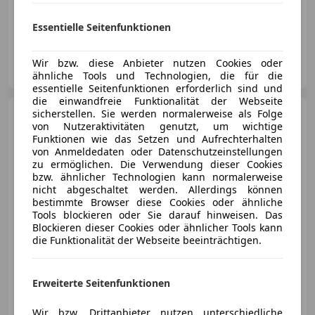
03/2012
320 000 km
Diesel
85 kW (116 PS)
Essentielle Seitenfunktionen
Autohandel Jorik
Wir bzw. diese Anbieter nutzen Cookies oder
AT-8661 Wartberg im Mürztal
Merk
ähnliche Tools und Technologien, die für die
essentielle Seitenfunktionen erforderlich sind und
die einwandfreie Funktionalität der Webseite
Dodge Challenger
sicherstellen. Sie werden normalerweise als Folge
3.6 V6
von Nutzeraktivitäten genutzt, um wichtige
Funktionen wie das Setzen und Aufrechterhalten
von Anmeldedaten oder Datenschutzeinstellungen
zu ermöglichen. Die Verwendung dieser Cookies
€ 17 999
bzw. ähnlicher Technologien kann normalerweise
nicht abgeschaltet werden. Allerdings können
bestimmte Browser diese Cookies oder ähnliche
Tools blockieren oder Sie darauf hinweisen. Das
Blockieren dieser Cookies oder ähnlicher Tools kann
die Funktionalität der Webseite beeinträchtigen.
02/2015
182 000 km
Benzin
227 kW (309 PS)
Erweiterte Seitenfunktionen
Autohandel Jorik
AT-8661 Wartberg im Mürztal
Merk
Wir bzw. Drittanbieter nutzen unterschiedliche