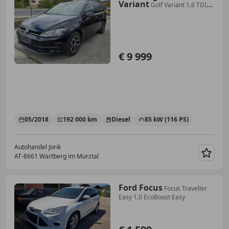
Variant
Golf Variant 1,6 TDI
Highline
€ 9 999
05/2018
192 000 km
Diesel
85 kW (116 PS)
Autohandel Jorik
AT-8661 Wartberg im Mürztal
Merk
Ford Focus
Focus Traveller
Easy 1,0 EcoBoost Easy