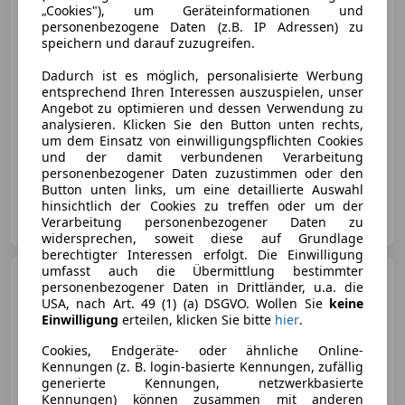
„Cookies"), um Geräteinformationen und
personenbezogene Daten (z.B. IP Adressen) zu
€ 3 499
speichern und darauf zuzugreifen.
Dadurch ist es möglich, personalisierte Werbung
entsprechend Ihren Interessen auszuspielen, unser
Angebot zu optimieren und dessen Verwendung zu
analysieren. Klicken Sie den Button unten rechts,
um dem Einsatz von einwilligungspflichten Cookies
und der damit verbundenen Verarbeitung
05/2011
299 000 km
Diesel
103 kW (140 PS)
personenbezogener Daten zuzustimmen oder den
Button unten links, um eine detaillierte Auswahl
hinsichtlich der Cookies zu treffen oder um der
Autohandel Jorik
Verarbeitung personenbezogener Daten zu
AT-8661 Wartberg im Mürztal
Merk
widersprechen, soweit diese auf Grundlage
berechtigter Interessen erfolgt. Die Einwilligung
umfasst auch die Übermittlung bestimmter
Skoda Octavia
Octavia 1,6
personenbezogener Daten in Drittländer, u.a. die
TDI Style
USA, nach Art. 49 (1) (a) DSGVO. Wollen Sie
keine
Einwilligung
erteilen, klicken Sie bitte
hier
.
Cookies, Endgeräte- oder ähnliche Online-
Kennungen (z. B. login-basierte Kennungen, zufällig
€ 6 399
generierte Kennungen, netzwerkbasierte
Kennungen) können zusammen mit anderen