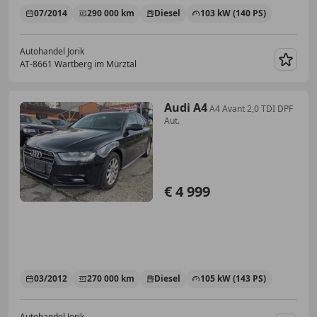
07/2014
290 000 km
Diesel
103 kW (140 PS)
Autohandel Jorik
AT-8661 Wartberg im Mürztal
Merk
Audi A4
A4 Avant 2,0 TDI DPF
Aut.
€ 4 999
03/2012
270 000 km
Diesel
105 kW (143 PS)
Autohandel Jorik