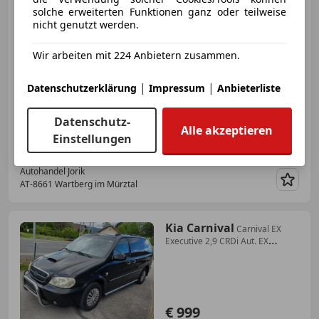
solche erweiterten Funktionen ganz oder teilweise
nicht genutzt werden.
€ 11 999
Wir arbeiten mit 224 Anbietern zusammen.
|
|
Datenschutzerklärung
Impressum
Anbieterliste
Datenschutz-
Alle akzeptieren
06/2015
241 000 km
Benzin
218 kW (296 PS)
Einstellungen
Autohandel Jorik
AT-8661 Wartberg im Mürztal
Merk
Kia Carnival
Carnival EX
Executive 2,9 CRDi Aut. EX
Executive
€ 999