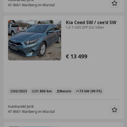
AT-8661 Wartberg im Mürztal
Merk
Kia Ceed SW / cee'd SW
1,0 T-GDI GPF ISG Silber
€ 13 499
02/2023
31 800 km
Benzin
73 kW (99 PS)
Autohandel Jorik
AT-8661 Wartberg im Mürztal
Merk