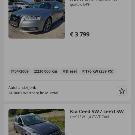
quattro DPF
€ 3 799
04/2009
230 000 km
Diesel
176 kW (239 PS)
Autohandel Jorik
AT-8661 Wartberg im Mürztal
Merk
Kia Ceed SW / cee'd SW
cee'd SW 1,4 CVVT Cool