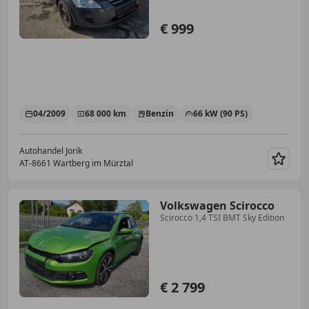
€ 999
04/2009
68 000 km
Benzin
66 kW (90 PS)
Autohandel Jorik
AT-8661 Wartberg im Mürztal
Merk
Volkswagen Scirocco
Scirocco 1,4 TSI BMT Sky Edition
€ 2 799