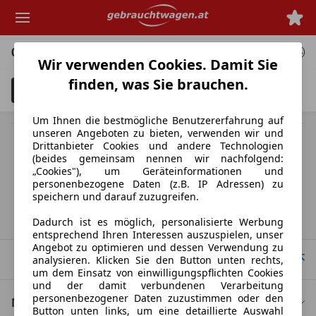
Zum
Hauptinhalt
springen
0 Angebote
für deine Suche
Wir verwenden Cookies. Damit Sie
finden, was Sie brauchen.
Filter
Unfallfahrzeuge anzeigen
3
Um Ihnen die bestmögliche Benutzererfahrung auf
unseren Angeboten zu bieten, verwenden wir und
MwSt. ausweisbar
Drittanbieter Cookies und andere Technologien
Herstellerangabe für Neufahrzeuge. Je nach Kilometerstand,
(beides gemeinsam nennen wir nachfolgend:
Fahrverhalten, Batteriealter und Ladeverhalten kann die elektrische
„Cookies"), um Geräteinformationen und
Reichweite bei Gebrauchtwagen deutlich abweichen.
personenbezogene Daten (z.B. IP Adressen) zu
speichern und darauf zuzugreifen.
Startseite
Dadurch ist es möglich, personalisierte Werbung
entsprechend Ihren Interessen auszuspielen, unser
Angebot zu optimieren und dessen Verwendung zu
Nach Oben
analysieren. Klicken Sie den Button unten rechts,
um dem Einsatz von einwilligungspflichten Cookies
und der damit verbundenen Verarbeitung
personenbezogener Daten zuzustimmen oder den
Nützliche Links
Button unten links, um eine detaillierte Auswahl