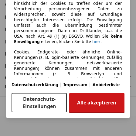
hinsichtlich der Cookies zu treffen oder um der
Verbraucher AGB
Verarbeitung personenbezogener Daten zu
widersprechen, soweit diese auf Grundlage
Händler AGB
berechtigter Interessen erfolgt. Die Einwilligung
umfasst auch die Übermittlung bestimmter
Datenschutzerklärung
personenbezogener Daten in Drittländer, u.a. die
USA, nach Art. 49 (1) (a) DSGVO. Wollen Sie
keine
Impressum
Einwilligung
erteilen, klicken Sie bitte
hier
.
Cookies, Endgeräte- oder ähnliche Online-
Erklärung zur Barrierefreiheit
Kennungen (z. B. login-basierte Kennungen, zufällig
generierte Kennungen, netzwerkbasierte
KFZ Kaufvertrag
Kennungen) können zusammen mit anderen
Informationen (z. B. Browsertyp und
Automarken
Browserinformationen, Sprache, Bildschirmgröße,
|
|
Datenschutzerklärung
Impressum
Anbieterliste
unterstützte Technologien usw.) auf Ihrem Endgerät
Bundesländer
gespeichert oder von dort ausgelesen werden, um
es jedes Mal wiederzuerkennen, wenn es eine App
Datenschutz-
oder einer Webseite aufruft. Dies geschieht für
Alle akzeptieren
Einstellungen
einen oder mehrere der hier aufgeführten
© Copyright
2026
by AutoScout24 GmbH.
Verarbeitungszwecke.
Sie können Ihre Präferenzen jederzeit anpassen und
erteilte Einwilligungen widerrufen, indem Sie in
unserer Datenschutzerklärung den Privacy Manager