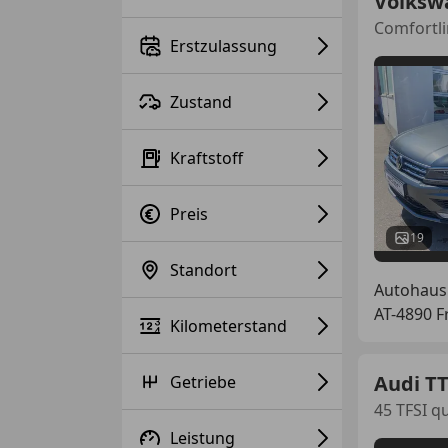
Volksw
Comfortl
Erstzulassung
Zustand
Kraftstoff
Preis
19
Standort
Autohaus
AT-4890 
Kilometerstand
Audi T
Getriebe
45 TFSI q
Leistung