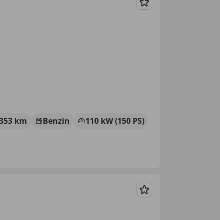
Merken
 353 km
Benzin
110 kW (150 PS)
Merken