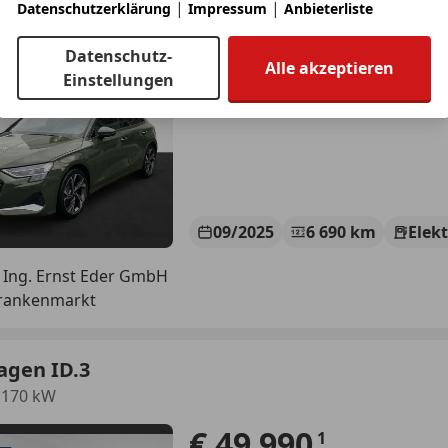
|
|
Datenschutzerklärung
Impressum
Anbieterliste
 advanced
€ 39 990
Datenschutz-
Alle akzeptieren
Einstellungen
09/2025
6 690 km
Elek
 Ing. Ernst Eder GmbH
Frankenmarkt
agen ID.3
 170 kW
€ 49 990
1