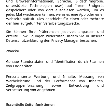
und Browserinformationen, Sprache, Bildschirmgröße,
unterstützte Technologien usw.) auf Ihrem Endgerät
gespeichert oder von dort ausgelesen werden, um es
11/2024
18 350 km
Ele
jedes Mal wiederzuerkennen, wenn es eine App oder einer
Webseite aufruft. Dies geschieht für einen oder mehrere
 Ing. Ernst Eder GmbH
der hier aufgeführten Verarbeitungszwecke.
Frankenmarkt
Sie können Ihre Präferenzen jederzeit anpassen und
erteilte Einwilligungen widerrufen, indem Sie in unserer
Datenschutzerklärung den Privacy Manager besuchen.
agen Tiguan
Zwecke
ne TDI SCR
€ 18 990
Genaue Standortdaten und Identifikation durch Scannen
von Endgeräten
Personalisierte Werbung und Inhalte, Messung von
Werbeleistung und der Performance von Inhalten,
Zielgruppenforschung sowie Entwicklung und
Verbesserung von Angeboten
Essentielle Seitenfunktionen
09/2018
78 965 km
Die