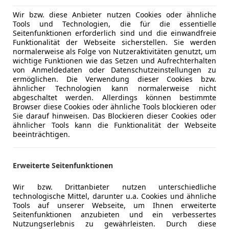
 Ing. Ernst Eder GmbH
Wir bzw. diese Anbieter nutzen Cookies oder ähnliche
Tools und Technologien, die für die essentielle
Frankenmarkt
Seitenfunktionen erforderlich sind und die einwandfreie
Funktionalität der Webseite sicherstellen. Sie werden
normalerweise als Folge von Nutzeraktivitäten genutzt, um
agen Sharan
wichtige Funktionen wie das Setzen und Aufrechterhalten
von Anmeldedaten oder Datenschutzeinstellungen zu
TDI SCR
ermöglichen. Die Verwendung dieser Cookies bzw.
ähnlicher Technologien kann normalerweise nicht
€ 16 990
1
abgeschaltet werden. Allerdings können bestimmte
Browser diese Cookies oder ähnliche Tools blockieren oder
Sie darauf hinweisen. Das Blockieren dieser Cookies oder
ähnlicher Tools kann die Funktionalität der Webseite
beeinträchtigen.
Erweiterte Seitenfunktionen
09/2017
187 809 km
Di
Wir bzw. Drittanbieter nutzen unterschiedliche
technologische Mittel, darunter u.a. Cookies und ähnliche
Tools auf unserer Webseite, um Ihnen erweiterte
 Ing. Ernst Eder GmbH
Seitenfunktionen anzubieten und ein verbessertes
Frankenmarkt
Nutzungserlebnis zu gewährleisten. Durch diese