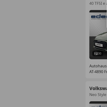
40 TFSI e
30
Autohaus
AT-4890 
Volksw
Neo Style