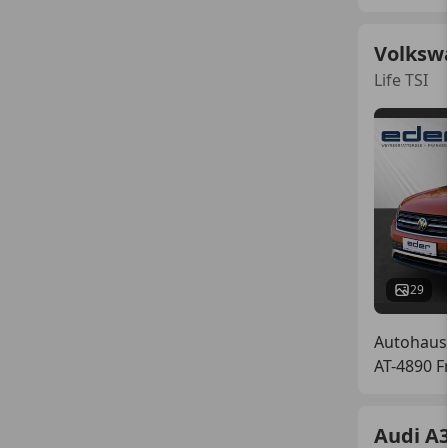
Volksw
Life TSI
29
Autohaus
AT-4890 
Audi A