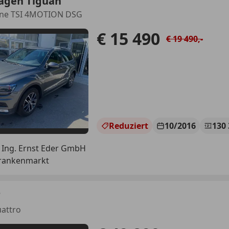
agen Tiguan
ine TSI 4MOTION DSG
€ 15 490
€ 19 490,-
Reduziert
10/2016
130
 Ing. Ernst Eder GmbH
Frankenmarkt
T
uattro