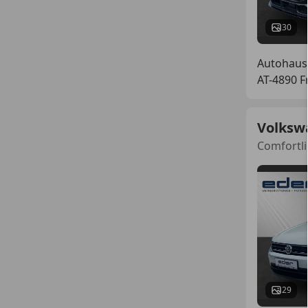
30
Autohaus
AT-4890 
Volksw
Comfortli
29