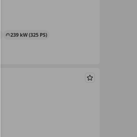
n
239 kW (325 PS)
Merken