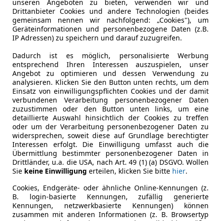
unseren Angeboten zu bieten, verwenden wir und
Drittanbieter Cookies und andere Technologien (beides
gemeinsam nennen wir nachfolgend: „Cookies"), um
Geräteinformationen und personenbezogene Daten (z.B.
IP Adressen) zu speichern und darauf zuzugreifen.
07/2026
221 km
Benzi
Dadurch ist es möglich, personalisierte Werbung
entsprechend Ihren Interessen auszuspielen, unser
Angebot zu optimieren und dessen Verwendung zu
 Ing. Ernst Eder GmbH
analysieren. Klicken Sie den Button unten rechts, um dem
Frankenmarkt
Einsatz von einwilligungspflichten Cookies und der damit
verbundenen Verarbeitung personenbezogener Daten
zuzustimmen oder den Button unten links, um eine
detaillierte Auswahl hinsichtlich der Cookies zu treffen
6 e-tron
oder um der Verarbeitung personenbezogener Daten zu
widersprechen, soweit diese auf Grundlage berechtigter
Interessen erfolgt. Die Einwilligung umfasst auch die
Übermittlung bestimmter personenbezogener Daten in
€ 89 490
Drittländer, u.a. die USA, nach Art. 49 (1) (a) DSGVO. Wollen
Sie
keine Einwilligung
erteilen, klicken Sie bitte
hier
.
Cookies, Endgeräte- oder ähnliche Online-Kennungen (z.
B. login-basierte Kennungen, zufällig generierte
Kennungen, netzwerkbasierte Kennungen) können
zusammen mit anderen Informationen (z. B. Browsertyp