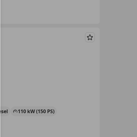
Merken
esel
110 kW (150 PS)