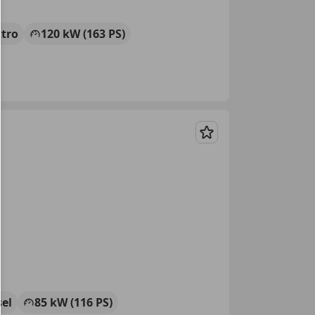
ktro
120 kW (163 PS)
Merken
sel
85 kW (116 PS)