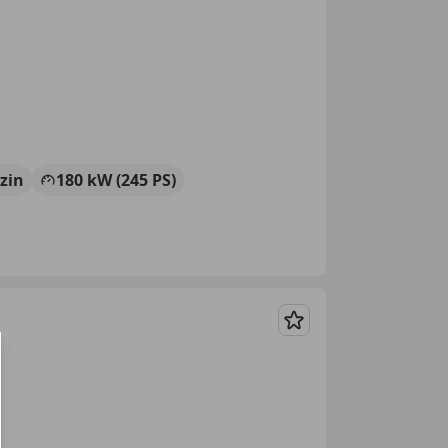
zin
180 kW (245 PS)
Merken