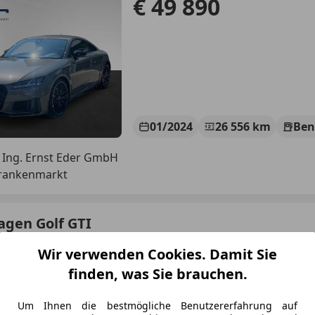
€ 49 890
01/2024
26 556 km
Ben
 Ing. Ernst Eder GmbH
Frankenmarkt
agen Golf GTI
on 50 DSG
Wir verwenden Cookies. Damit Sie
€ 66 660
finden, was Sie brauchen.
Um Ihnen die bestmögliche Benutzererfahrung auf