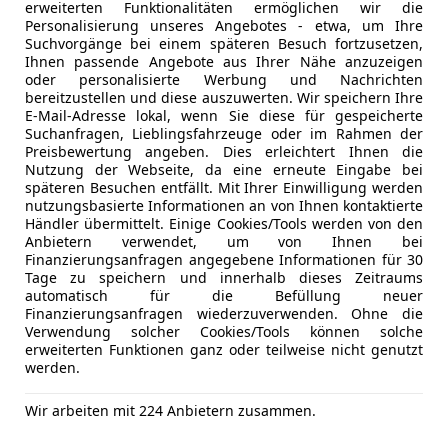
erweiterten Funktionalitäten ermöglichen wir die
Personalisierung unseres Angebotes - etwa, um Ihre
Suchvorgänge bei einem späteren Besuch fortzusetzen,
agen T-Cross
Ihnen passende Angebote aus Ihrer Nähe anzuzeigen
oder personalisierte Werbung und Nachrichten
bereitzustellen und diese auszuwerten. Wir speichern Ihre
€ 18 990
E-Mail-Adresse lokal, wenn Sie diese für gespeicherte
Suchanfragen, Lieblingsfahrzeuge oder im Rahmen der
Preisbewertung angeben. Dies erleichtert Ihnen die
Nutzung der Webseite, da eine erneute Eingabe bei
späteren Besuchen entfällt. Mit Ihrer Einwilligung werden
nutzungsbasierte Informationen an von Ihnen kontaktierte
Händler übermittelt. Einige Cookies/Tools werden von den
Anbietern verwendet, um von Ihnen bei
Finanzierungsanfragen angegebene Informationen für 30
Tage zu speichern und innerhalb dieses Zeitraums
automatisch für die Befüllung neuer
08/2022
24 666 km
Ben
Finanzierungsanfragen wiederzuverwenden. Ohne die
Verwendung solcher Cookies/Tools können solche
 Ing. Ernst Eder GmbH
erweiterten Funktionen ganz oder teilweise nicht genutzt
Frankenmarkt
werden.
Wir arbeiten mit 224 Anbietern zusammen.
3