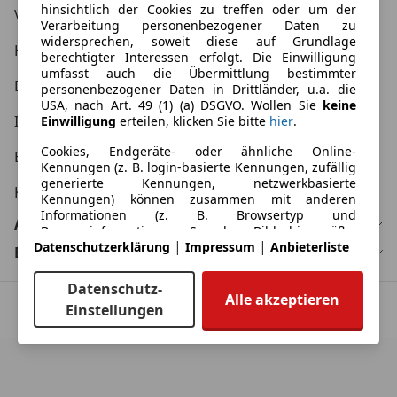
hinsichtlich der Cookies zu treffen oder um der
Verbraucher AGB
Verarbeitung personenbezogener Daten zu
widersprechen, soweit diese auf Grundlage
Händler AGB
berechtigter Interessen erfolgt. Die Einwilligung
umfasst auch die Übermittlung bestimmter
Datenschutzerklärung
personenbezogener Daten in Drittländer, u.a. die
USA, nach Art. 49 (1) (a) DSGVO. Wollen Sie
keine
Impressum
Einwilligung
erteilen, klicken Sie bitte
hier
.
Cookies, Endgeräte- oder ähnliche Online-
Erklärung zur Barrierefreiheit
Kennungen (z. B. login-basierte Kennungen, zufällig
generierte Kennungen, netzwerkbasierte
KFZ Kaufvertrag
Kennungen) können zusammen mit anderen
Informationen (z. B. Browsertyp und
Automarken
Browserinformationen, Sprache, Bildschirmgröße,
|
|
Datenschutzerklärung
Impressum
Anbieterliste
unterstützte Technologien usw.) auf Ihrem Endgerät
Bundesländer
gespeichert oder von dort ausgelesen werden, um
es jedes Mal wiederzuerkennen, wenn es eine App
Datenschutz-
oder einer Webseite aufruft. Dies geschieht für
Alle akzeptieren
Einstellungen
einen oder mehrere der hier aufgeführten
© Copyright
2026
by AutoScout24 GmbH.
Verarbeitungszwecke.
Sie können Ihre Präferenzen jederzeit anpassen und
erteilte Einwilligungen widerrufen, indem Sie in
unserer Datenschutzerklärung den Privacy Manager