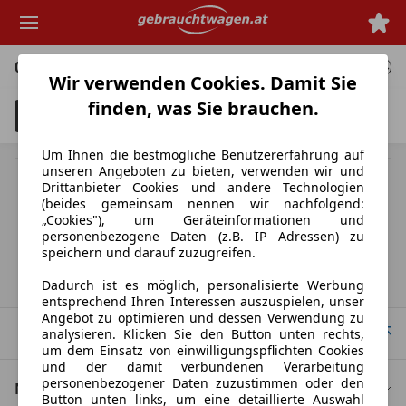
Zum
Hauptinhalt
springen
0 Angebote
für deine Suche
Wir verwenden Cookies. Damit Sie
finden, was Sie brauchen.
Filter
Unfallfahrzeuge anzeigen
3
Um Ihnen die bestmögliche Benutzererfahrung auf
unseren Angeboten zu bieten, verwenden wir und
MwSt. ausweisbar
Drittanbieter Cookies und andere Technologien
Herstellerangabe für Neufahrzeuge. Je nach Kilometerstand,
(beides gemeinsam nennen wir nachfolgend:
Fahrverhalten, Batteriealter und Ladeverhalten kann die elektrische
„Cookies"), um Geräteinformationen und
Reichweite bei Gebrauchtwagen deutlich abweichen.
personenbezogene Daten (z.B. IP Adressen) zu
speichern und darauf zuzugreifen.
Startseite
Dadurch ist es möglich, personalisierte Werbung
entsprechend Ihren Interessen auszuspielen, unser
Angebot zu optimieren und dessen Verwendung zu
Nach Oben
analysieren. Klicken Sie den Button unten rechts,
um dem Einsatz von einwilligungspflichten Cookies
und der damit verbundenen Verarbeitung
personenbezogener Daten zuzustimmen oder den
Nützliche Links
Button unten links, um eine detaillierte Auswahl