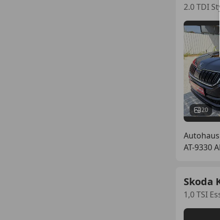
2.0 TDI St
20
Autohaus
AT-9330 A
Skoda 
1,0 TSI E