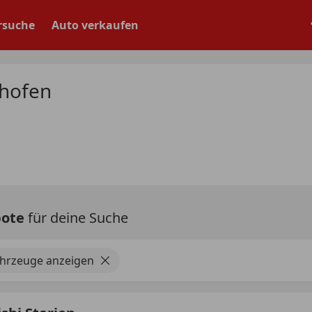
rsuche
Auto verkaufen
thofen
bote
für deine Suche
ahrzeuge anzeigen