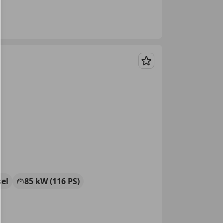
Merken
sel
85 kW (116 PS)