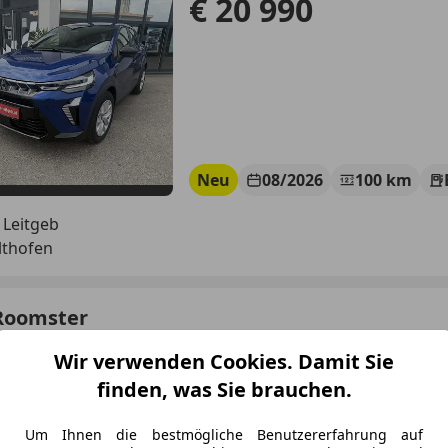
€ 20 990
Neu
08/2026
100 km
 Leitgeb
lthofen
Roomster
tive
Wir verwenden Cookies. Damit Sie
€ 5 490
finden, was Sie brauchen.
Um Ihnen die bestmögliche Benutzererfahrung auf