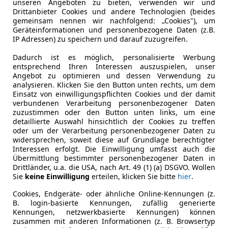
unseren Angeboten zu bieten, verwenden wir und
Drittanbieter Cookies und andere Technologien (beides
gemeinsam nennen wir nachfolgend: „Cookies"), um
Geräteinformationen und personenbezogene Daten (z.B.
IP Adressen) zu speichern und darauf zuzugreifen.
02/2014
93 980 km
Ben
Dadurch ist es möglich, personalisierte Werbung
entsprechend Ihren Interessen auszuspielen, unser
Angebot zu optimieren und dessen Verwendung zu
 Leitgeb
analysieren. Klicken Sie den Button unten rechts, um dem
lthofen
Einsatz von einwilligungspflichten Cookies und der damit
verbundenen Verarbeitung personenbezogener Daten
zuzustimmen oder den Button unten links, um eine
detaillierte Auswahl hinsichtlich der Cookies zu treffen
Karoq
oder um der Verarbeitung personenbezogener Daten zu
widersprechen, soweit diese auf Grundlage berechtigter
x4 DSG Selection, Style Paket, AHV uvm
Interessen erfolgt. Die Einwilligung umfasst auch die
Übermittlung bestimmter personenbezogener Daten in
€ 40 990
Drittländer, u.a. die USA, nach Art. 49 (1) (a) DSGVO. Wollen
Sie
keine Einwilligung
erteilen, klicken Sie bitte
hier
.
Cookies, Endgeräte- oder ähnliche Online-Kennungen (z.
B. login-basierte Kennungen, zufällig generierte
Kennungen, netzwerkbasierte Kennungen) können
zusammen mit anderen Informationen (z. B. Browsertyp