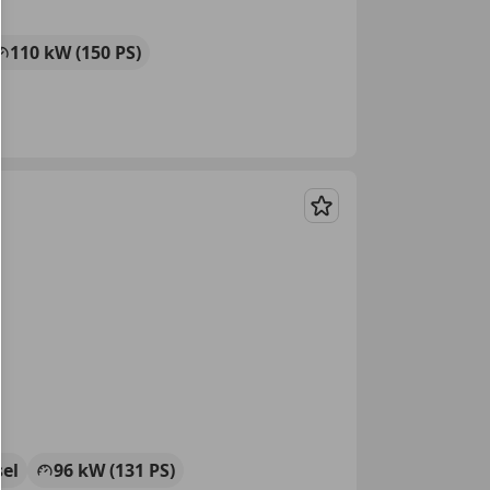
110 kW (150 PS)
Merken
sel
96 kW (131 PS)