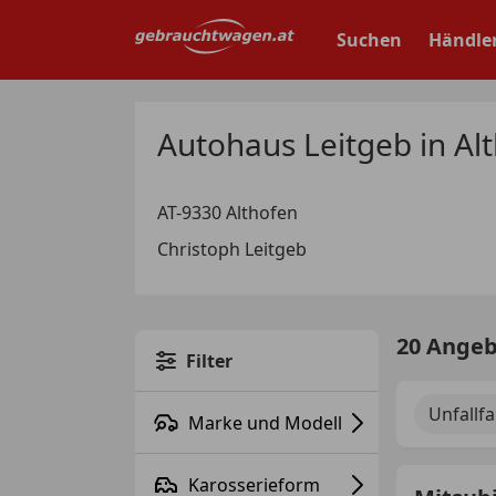
Zum
Hauptinhalt
Suchen
Händle
springen
Autohaus Leitgeb in Al
AT-9330 Althofen
Christoph Leitgeb
20 Ange
Filter
Unfallf
Marke und Modell
Karosserieform