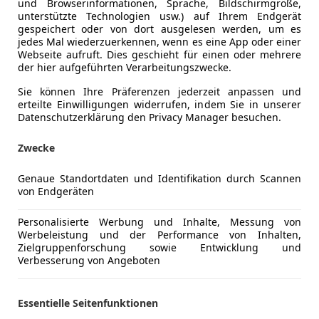
und Browserinformationen, Sprache, Bildschirmgröße,
unterstützte Technologien usw.) auf Ihrem Endgerät
gespeichert oder von dort ausgelesen werden, um es
06/2026
5 km
Diesel
jedes Mal wiederzuerkennen, wenn es eine App oder einer
Webseite aufruft. Dies geschieht für einen oder mehrere
 Leitgeb
der hier aufgeführten Verarbeitungszwecke.
lthofen
Sie können Ihre Präferenzen jederzeit anpassen und
erteilte Einwilligungen widerrufen, indem Sie in unserer
Datenschutzerklärung den Privacy Manager besuchen.
t 2008
Zwecke
DI 130 Allure (EURO 6d)
€ 20 990
Genaue Standortdaten und Identifikation durch Scannen
von Endgeräten
Personalisierte Werbung und Inhalte, Messung von
Werbeleistung und der Performance von Inhalten,
Zielgruppenforschung sowie Entwicklung und
Verbesserung von Angeboten
Essentielle Seitenfunktionen
05/2024
34 254 km
Die