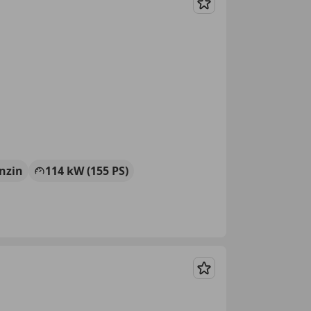
Merken
nzin
114 kW (155 PS)
Merken