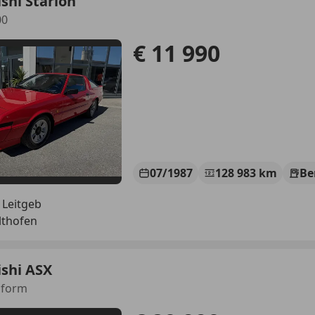
shi Starion
00
€ 11 990
07/1987
128 983 km
Be
 Leitgeb
lthofen
shi ASX
Inform