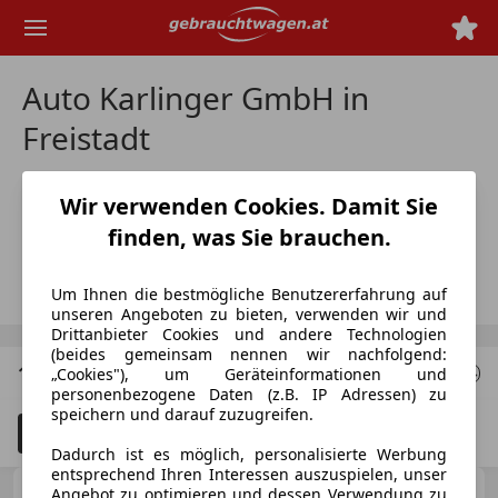
Zum
Hauptinhalt
springen
Auto Karlinger GmbH in
Freistadt
Wir verwenden Cookies. Damit Sie
AT-4240 Freistadt
Stefan Karlinger
finden, was Sie brauchen.
Nummer anzeigen
Um Ihnen die bestmögliche Benutzererfahrung auf
unseren Angeboten zu bieten, verwenden wir und
Drittanbieter Cookies und andere Technologien
(beides gemeinsam nennen wir nachfolgend:
1 Angebote
für deine Suche
„Cookies"), um Geräteinformationen und
personenbezogene Daten (z.B. IP Adressen) zu
speichern und darauf zuzugreifen.
Filter
Unfallfahrzeuge anzeigen
3
Dadurch ist es möglich, personalisierte Werbung
entsprechend Ihren Interessen auszuspielen, unser
Volkswagen T2
Angebot zu optimieren und dessen Verwendung zu