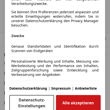
Herstellerangabe für Neufahrzeuge. Je nach Kilometerstand,
Verarbeitungszwecke.
Fahrverhalten, Batteriealter und Ladeverhalten kann die elektrische
Reichweite bei Gebrauchtwagen deutlich abweichen.
Sie können Ihre Präferenzen jederzeit anpassen und
erteilte Einwilligungen widerrufen, indem Sie in
unserer Datenschutzerklärung den Privacy Manager
besuchen.
Startseite
Zwecke
Nach Oben
Genaue Standortdaten und Identifikation durch
Scannen von Endgeräten
Nützliche Links
Personalisierte Werbung und Inhalte, Messung von
Verbraucher AGB
Werbeleistung und der Performance von Inhalten,
Zielgruppenforschung sowie Entwicklung und
Händler AGB
Verbesserung von Angeboten
Datenschutzerklärung
|
|
Datenschutzerklärung
Impressum
Anbieterliste
Essentielle Seitenfunktionen
Impressum
Datenschutz-
Wir bzw. diese Anbieter nutzen Cookies oder
Erklärung zur Barrierefreiheit
Alle akzeptieren
Einstellungen
ähnliche Tools und Technologien, die für die