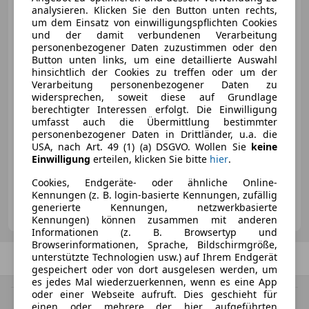
Betriebsurlaub bis 9.August
analysieren. Klicken Sie den Button unten rechts,
um dem Einsatz von einwilligungspflichten Cookies
und der damit verbundenen Verarbeitung
personenbezogener Daten zuzustimmen oder den
Button unten links, um eine detaillierte Auswahl
hinsichtlich der Cookies zu treffen oder um der
€ 26 900
Verarbeitung personenbezogener Daten zu
widersprechen, soweit diese auf Grundlage
berechtigter Interessen erfolgt. Die Einwilligung
umfasst auch die Übermittlung bestimmter
personenbezogener Daten in Drittländer, u.a. die
USA, nach Art. 49 (1) (a) DSGVO. Wollen Sie
keine
Einwilligung
erteilen, klicken Sie bitte
hier
.
04/1979
51 800 km
Benzin
37 kW (50 PS)
Cookies, Endgeräte- oder ähnliche Online-
Kennungen (z. B. login-basierte Kennungen, zufällig
Auto Karlinger GmbH
generierte Kennungen, netzwerkbasierte
AT-4240 Freistadt
Merk
Kennungen) können zusammen mit anderen
Informationen (z. B. Browsertyp und
Browserinformationen, Sprache, Bildschirmgröße,
unterstützte Technologien usw.) auf Ihrem Endgerät
Zurück
1
/
1
Weiter
gespeichert oder von dort ausgelesen werden, um
es jedes Mal wiederzuerkennen, wenn es eine App
oder einer Webseite aufruft. Dies geschieht für
MwSt. ausweisbar
einen oder mehrere der hier aufgeführten