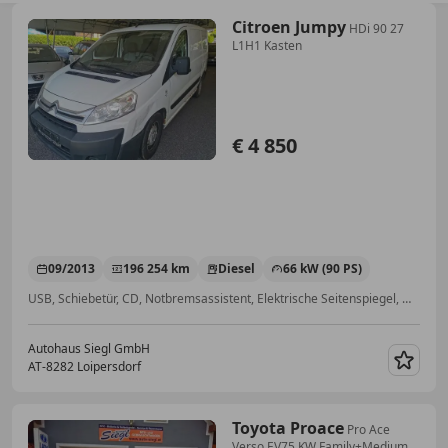
Citroen Jumpy
HDi 90 27
L1H1 Kasten
€ 4 850
09/2013
196 254 km
Diesel
66 kW (90 PS)
USB, Schiebetür, CD, Notbremsassistent, Elektrische Seitenspiegel, Multifunktionslenkrad, Zentralverriegelung mit Funkfernbedienung, Soundsystem
Autohaus Siegl GmbH
AT-8282 Loipersdorf
Merk
Toyota Proace
Pro Ace
Verso EV75 KW Family+Medium