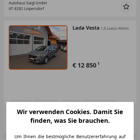
Autohaus Siegl GmbH
AT-8282 Loipersdorf
Merk
Lada Vesta
1,6 Luxus Aktion
€ 12 850
1
07/2019
46 600 km
Benzin
78 kW (106 PS)
Wir verwenden Cookies. Damit Sie
finden, was Sie brauchen.
Autohaus Siegl GmbH
AT-8282 Loipersdorf
Merk
Um Ihnen die bestmögliche Benutzererfahrung auf