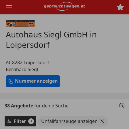
Zum
Hauptinhalt
springen
Autohaus Siegl GmbH in
Loipersdorf
AT-8282 Loipersdorf
Bernhard Siegl
Nummer anzeigen
38 Angebote
für deine Suche
Filter
Unfallfahrzeuge anzeigen
3