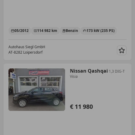
05/2012
114 982 km
Benzin
173 kW (235 PS)
Autohaus Siegl GmbH
AT-8282 Loipersdorf
Merk
Nissan Qashqai
1,3 DIG-T
Visia
€ 11 980