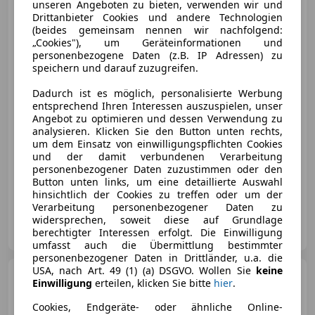
unseren Angeboten zu bieten, verwenden wir und
Volkswagen Golf
Drittanbieter Cookies und andere Technologien
Variant
Golf VII Variant
(beides gemeinsam nennen wir nachfolgend:
Trendline 1,6 TDI
„Cookies"), um Geräteinformationen und
personenbezogene Daten (z.B. IP Adressen) zu
speichern und darauf zuzugreifen.
€ 9 999
Dadurch ist es möglich, personalisierte Werbung
entsprechend Ihren Interessen auszuspielen, unser
Angebot zu optimieren und dessen Verwendung zu
analysieren. Klicken Sie den Button unten rechts,
um dem Einsatz von einwilligungspflichten Cookies
und der damit verbundenen Verarbeitung
personenbezogener Daten zuzustimmen oder den
Button unten links, um eine detaillierte Auswahl
05/2014
99 987 km
Diesel
66 kW (90 PS)
hinsichtlich der Cookies zu treffen oder um der
Verarbeitung personenbezogener Daten zu
widersprechen, soweit diese auf Grundlage
Autohaus Siegl GmbH
berechtigter Interessen erfolgt. Die Einwilligung
AT-8282 Loipersdorf
Merk
umfasst auch die Übermittlung bestimmter
personenbezogener Daten in Drittländer, u.a. die
USA, nach Art. 49 (1) (a) DSGVO. Wollen Sie
keine
Opel Meriva
1,3 CDTI
Einwilligung
erteilen, klicken Sie bitte
hier
.
ecoFLEX
Cookies, Endgeräte- oder ähnliche Online-
€ 999