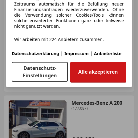
Zeitraums automatisch für die Befüllung neuer
Finanzierungsanfragen wiederzuverwenden. Ohne
die Verwendung solcher Cookies/Tools können
solche erweiterten Funktionen ganz oder teilweise
€ 23 850
nicht genutzt werden.
Wir arbeiten mit 224 Anbietern zusammen.
|
|
Datenschutzerklärung
Impressum
Anbieterliste
05/2022
49 894 km
Elektro/Benzin
72 kW (98 PS)
Datenschutz-
Alle akzeptieren
Einstellungen
Autohaus Siegl GmbH
AT-8282 Loipersdorf
Merk
Mercedes-Benz A 200
(177.087)