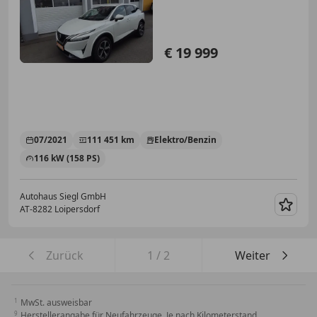
€ 19 999
07/2021
111 451 km
Elektro/Benzin
116 kW (158 PS)
Autohaus Siegl GmbH
AT-8282 Loipersdorf
Merk
Zurück
1
/
2
Weiter
MwSt. ausweisbar
Herstellerangabe für Neufahrzeuge. Je nach Kilometerstand,