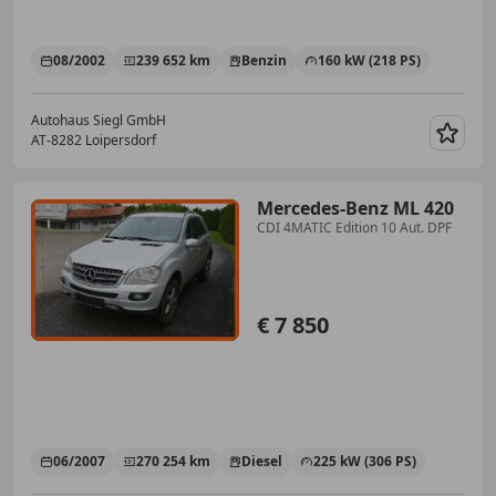
08/2002
239 652 km
Benzin
160 kW (218 PS)
Autohaus Siegl GmbH
AT-8282 Loipersdorf
Merk
Mercedes-Benz ML 420
CDI 4MATIC Edition 10 Aut. DPF
€ 7 850
06/2007
270 254 km
Diesel
225 kW (306 PS)