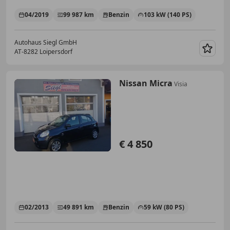
04/2019
99 987 km
Benzin
103 kW (140 PS)
Autohaus Siegl GmbH
AT-8282 Loipersdorf
Merk
Nissan Micra
Visia
€ 4 850
02/2013
49 891 km
Benzin
59 kW (80 PS)