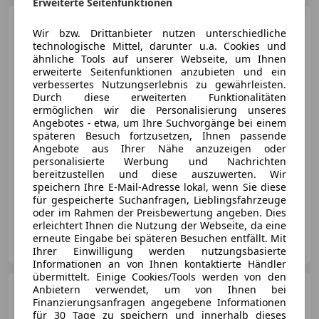
Erweiterte Seitenfunktionen
Ford S-Max
Titanium
Wir bzw. Drittanbieter nutzen unterschiedliche
technologische Mittel, darunter u.a. Cookies und
ähnliche Tools auf unserer Webseite, um Ihnen
erweiterte Seitenfunktionen anzubieten und ein
verbessertes Nutzungserlebnis zu gewährleisten.
Durch diese erweiterten Funktionalitäten
€ 6 500
ermöglichen wir die Personalisierung unseres
Angebotes - etwa, um Ihre Suchvorgänge bei einem
späteren Besuch fortzusetzen, Ihnen passende
Angebote aus Ihrer Nähe anzuzeigen oder
personalisierte Werbung und Nachrichten
bereitzustellen und diese auszuwerten. Wir
speichern Ihre E-Mail-Adresse lokal, wenn Sie diese
02/2012
199 981 km
Diesel
103 kW (140 PS)
für gespeicherte Suchanfragen, Lieblingsfahrzeuge
oder im Rahmen der Preisbewertung angeben. Dies
erleichtert Ihnen die Nutzung der Webseite, da eine
Autohaus Siegl GmbH
erneute Eingabe bei späteren Besuchen entfällt. Mit
AT-8282 Loipersdorf
Merk
Ihrer Einwilligung werden nutzungsbasierte
Informationen an von Ihnen kontaktierte Händler
übermittelt. Einige Cookies/Tools werden von den
Mitsubishi Eclipse
Anbietern verwendet, um von Ihnen bei
Cross
Finanzierungsanfragen angegebene Informationen
2,4 PHEV 4WD Diamond
CVT Aut. Anhängevorrichtun...
für 30 Tage zu speichern und innerhalb dieses