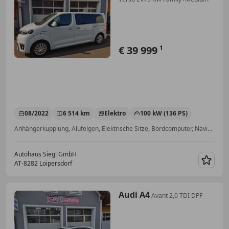
€ 39 999
1
08/2022
6 514 km
Elektro
100 kW (136 PS)
Anhängerkupplung, Alufelgen, Elektrische Sitze, Bordcomputer, Navigationssystem, Radio, Klimaautomatik, Servolenkung
Autohaus Siegl GmbH
AT-8282 Loipersdorf
Merk
Audi A4
Avant 2,0 TDI DPF