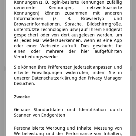
Kennungen (z. B. login-basierte Kennungen, zufällig
generierte Kennungen, netzwerkbasierte
Kennungen) können zusammen mit anderen
Informationen (z. B. Browsertyp und
Browserinformationen, Sprache, Bildschirmgröße,
unterstützte Technologien usw.) auf Ihrem Endgerät
gespeichert oder von dort ausgelesen werden, um
06/2006
175 124 km
Diesel
55 kW (75 PS)
es jedes Mal wiederzuerkennen, wenn es eine App
oder einer Webseite aufruft. Dies geschieht für
einen oder mehrere der hier aufgeführten
Autohaus Siegl GmbH
Verarbeitungszwecke.
AT-8282 Loipersdorf
Merk
Sie können Ihre Präferenzen jederzeit anpassen und
erteilte Einwilligungen widerrufen, indem Sie in
Opel Meriva
unserer Datenschutzerklärung den Privacy Manager
1,7 DTI
besuchen.
Zwecke
€ 1 250
Genaue Standortdaten und Identifikation durch
Scannen von Endgeräten
Personalisierte Werbung und Inhalte, Messung von
Werbeleistung und der Performance von Inhalten,