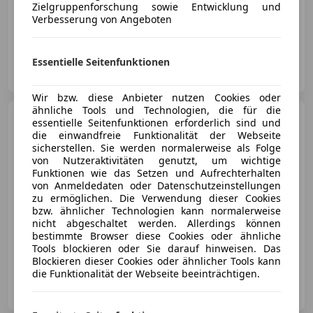
Zielgruppenforschung sowie Entwicklung und
Verbesserung von Angeboten
04/2005
185 478 km
Diesel
55 kW (75 PS)
Essentielle Seitenfunktionen
Autohaus Siegl GmbH
AT-8282 Loipersdorf
Merk
Wir bzw. diese Anbieter nutzen Cookies oder
ähnliche Tools und Technologien, die für die
SEAT Leon
Chili Copa 1,4 -
essentielle Seitenfunktionen erforderlich sind und
beschädigt
die einwandfreie Funktionalität der Webseite
sicherstellen. Sie werden normalerweise als Folge
€ 3 450
von Nutzeraktivitäten genutzt, um wichtige
Funktionen wie das Setzen und Aufrechterhalten
von Anmeldedaten oder Datenschutzeinstellungen
zu ermöglichen. Die Verwendung dieser Cookies
bzw. ähnlicher Technologien kann normalerweise
nicht abgeschaltet werden. Allerdings können
bestimmte Browser diese Cookies oder ähnliche
06/2011
30 000 km
Benzin
63 kW (86 PS)
Tools blockieren oder Sie darauf hinweisen. Das
Blockieren dieser Cookies oder ähnlicher Tools kann
die Funktionalität der Webseite beeinträchtigen.
Autohaus Siegl GmbH
AT-8282 Loipersdorf
Merk