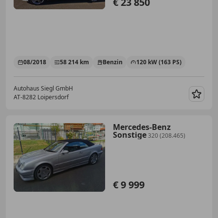
€ 23 850
08/2018
58 214 km
Benzin
120 kW (163 PS)
Autohaus Siegl GmbH
AT-8282 Loipersdorf
Merk
Mercedes-Benz
Sonstige
320 (208.465)
€ 9 999