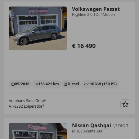
Volkswagen Passat
Highline 2,0 TDI 4Motion
€ 16 490
05/2016
158 421 km
Diesel
110 kW (150 PS)
Autohaus Siegl GmbH
AT-8282 Loipersdorf
Merk
Nissan Qashqai
1,3 DIG-T
MHEV Acenta Aut.