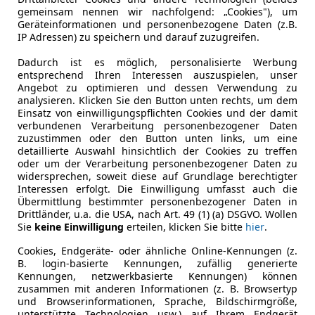
agen Beetle
gemeinsam nennen wir nachfolgend: „Cookies"), um
Geräteinformationen und personenbezogene Daten (z.B.
IP Adressen) zu speichern und darauf zuzugreifen.
€ 6 490
Dadurch ist es möglich, personalisierte Werbung
entsprechend Ihren Interessen auszuspielen, unser
Angebot zu optimieren und dessen Verwendung zu
analysieren. Klicken Sie den Button unten rechts, um dem
Einsatz von einwilligungspflichten Cookies und der damit
verbundenen Verarbeitung personenbezogener Daten
zuzustimmen oder den Button unten links, um eine
detaillierte Auswahl hinsichtlich der Cookies zu treffen
oder um der Verarbeitung personenbezogener Daten zu
11/2011
124 500 km
Be
widersprechen, soweit diese auf Grundlage berechtigter
Interessen erfolgt. Die Einwilligung umfasst auch die
Übermittlung bestimmter personenbezogener Daten in
ICHLER GmbH
Drittländer, u.a. die USA, nach Art. 49 (1) (a) DSGVO. Wollen
Neuhofen an der Krems
Sie
keine Einwilligung
erteilen, klicken Sie bitte
hier
.
Cookies, Endgeräte- oder ähnliche Online-Kennungen (z.
B. login-basierte Kennungen, zufällig generierte
eti
Kennungen, netzwerkbasierte Kennungen) können
,0 TDI SCR 4x4 Style DSG
zusammen mit anderen Informationen (z. B. Browsertyp
und Browserinformationen, Sprache, Bildschirmgröße,
unterstützte Technologien usw.) auf Ihrem Endgerät