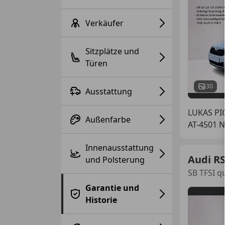
Verkäufer
Sitzplätze und
Türen
30
Ausstattung
LUKAS P
Außenfarbe
AT-4501 
Innenausstattung
Audi R
und Polsterung
SB TFSI qu
Garantie und
Historie