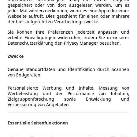
€ 15 500
gespeichert oder von dort ausgelesen werden, um es
jedes Mal wiederzuerkennen, wenn es eine App oder einer
Webseite aufruft. Dies geschieht für einen oder mehrere
der hier aufgeführten Verarbeitungszwecke.
Sie können Ihre Präferenzen jederzeit anpassen und
erteilte Einwilligungen widerrufen, indem Sie in unserer
Datenschutzerklärung den Privacy Manager besuchen.
Neu
09/2015
114 400 km
Zwecke
ICHLER GmbH
Genaue Standortdaten und Identifikation durch Scannen
von Endgeräten
Neuhofen an der Krems
Personalisierte Werbung und Inhalte, Messung von
Werbeleistung und der Performance von Inhalten,
S5
Zielgruppenforschung sowie Entwicklung und
Verbesserung von Angeboten
attro tiptronic
€ 62 800
Essentielle Seitenfunktionen