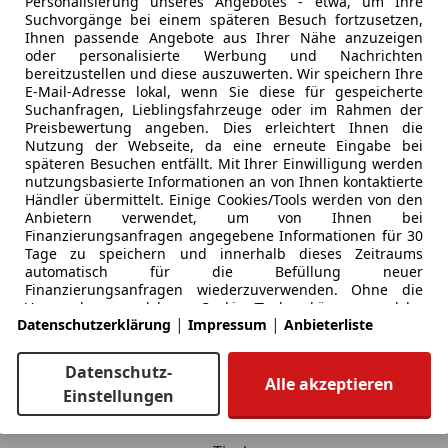
Personalisierung unseres Angebotes - etwa, um Ihre
Suchvorgänge bei einem späteren Besuch fortzusetzen,
Ihnen passende Angebote aus Ihrer Nähe anzuzeigen
oder personalisierte Werbung und Nachrichten
bereitzustellen und diese auszuwerten. Wir speichern Ihre
E-Mail-Adresse lokal, wenn Sie diese für gespeicherte
Suchanfragen, Lieblingsfahrzeuge oder im Rahmen der
Preisbewertung angeben. Dies erleichtert Ihnen die
Nutzung der Webseite, da eine erneute Eingabe bei
späteren Besuchen entfällt. Mit Ihrer Einwilligung werden
marken
Bundesländer
nutzungsbasierte Informationen an von Ihnen kontaktierte
Händler übermittelt. Einige Cookies/Tools werden von den
Burgenland
Anbietern verwendet, um von Ihnen bei
Finanzierungsanfragen angegebene Informationen für 30
Kärnten
Tage zu speichern und innerhalb dieses Zeitraums
automatisch für die Befüllung neuer
Finanzierungsanfragen wiederzuverwenden. Ohne die
des
Niederösterreich
Verwendung solcher Cookies/Tools können solche
|
|
Datenschutzerklärung
Impressum
Anbieterliste
erweiterten Funktionen ganz oder teilweise nicht genutzt
Oberösterreich
werden.
Salzburg
Datenschutz-
Alle akzeptieren
Wir arbeiten mit 224 Anbietern zusammen.
Einstellungen
a
Steiermark