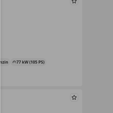
Merken
nzin
77 kW (105 PS)
Merken