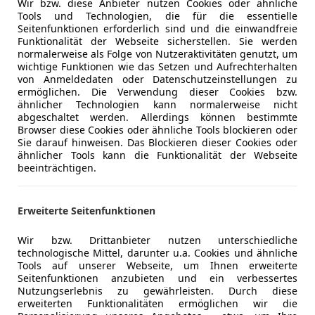
Wir bzw. diese Anbieter nutzen Cookies oder ähnliche
Tools und Technologien, die für die essentielle
Seitenfunktionen erforderlich sind und die einwandfreie
Funktionalität der Webseite sicherstellen. Sie werden
normalerweise als Folge von Nutzeraktivitäten genutzt, um
wichtige Funktionen wie das Setzen und Aufrechterhalten
08/2019
51 100 km
Ben
von Anmeldedaten oder Datenschutzeinstellungen zu
ermöglichen. Die Verwendung dieser Cookies bzw.
ähnlicher Technologien kann normalerweise nicht
ICHLER GmbH
abgeschaltet werden. Allerdings können bestimmte
Neuhofen an der Krems
Browser diese Cookies oder ähnliche Tools blockieren oder
Sie darauf hinweisen. Das Blockieren dieser Cookies oder
ähnlicher Tools kann die Funktionalität der Webseite
beeinträchtigen.
Zurück
1
Weiter
Erweiterte Seitenfunktionen
weisbar
Wir bzw. Drittanbieter nutzen unterschiedliche
angabe für Neufahrzeuge. Je nach Kilometerstand, Fahrverhalten, Batteriealter u
technologische Mittel, darunter u.a. Cookies und ähnliche
agen deutlich abweichen.
Tools auf unserer Webseite, um Ihnen erweiterte
Seitenfunktionen anzubieten und ein verbessertes
Nutzungserlebnis zu gewährleisten. Durch diese
erweiterten Funktionalitäten ermöglichen wir die