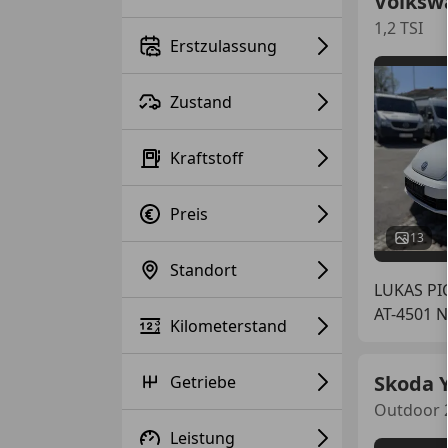
Volksw
1,2 TSI
Erstzulassung
Zustand
Kraftstoff
Preis
13
Standort
LUKAS P
AT-4501 
Kilometerstand
Skoda Y
Getriebe
Outdoor 2
Leistung