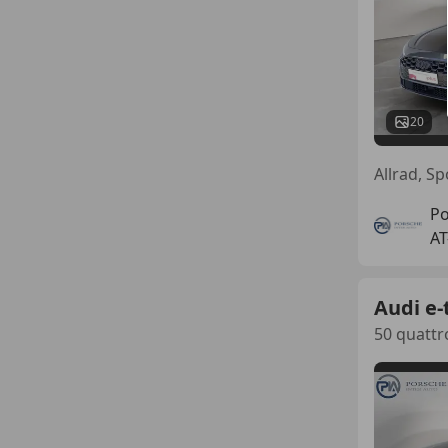
20
Po
AT
Audi e-
50 quattr