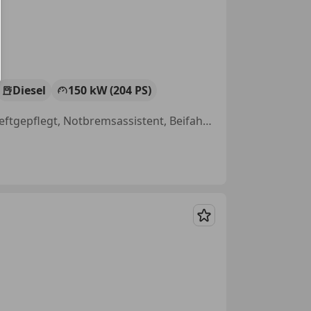
Diesel
150 kW (204 PS)
Allrad, Sportpaket, Elektrische Sitze, Sportsitze, Sitzheizung, Scheckheftgepflegt, Notbremsassistent, Beifahrerairbag
Merken