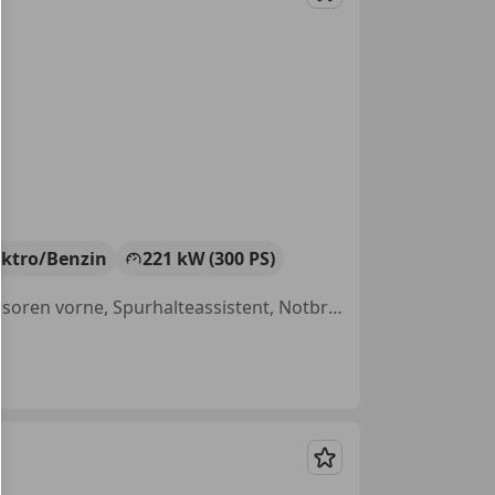
Merken
ektro/Benzin
221 kW (300 PS)
Panoramadach, Nebelscheinwerfer, Klimaautomatik, Einparkhilfe Sensoren vorne, Spurhalteassistent, Notbremsassistent, Scheckheftgepflegt, Sprachsteuerung
Merken