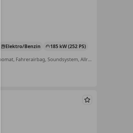
Elektro/Benzin
185 kW (252 PS)
Head-up display, Elektrische Sitze, Anhängerkupplung, Abstandstempomat, Fahrerairbag, Soundsystem, Allrad, Sitzheizung
Merken