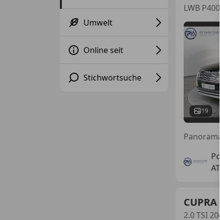
LWB P400e
Umwelt
Online seit
Stichwortsuche
19
Po
AT
CUPRA 
2.0 TSI 2