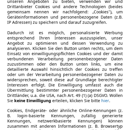
unseren Angeboten zu bieten, verwenden wir und
 2,0 Si4 PHEV SV Autobiography Aut.
Drittanbieter Cookies und andere Technologien (beides
gemeinsam nennen wir nachfolgend: „Cookies"), um
€ 56 800
Geräteinformationen und personenbezogene Daten (z.B.
IP Adressen) zu speichern und darauf zuzugreifen.
Dadurch ist es möglich, personalisierte Werbung
entsprechend Ihren Interessen auszuspielen, unser
Angebot zu optimieren und dessen Verwendung zu
analysieren. Klicken Sie den Button unten rechts, um dem
Einsatz von einwilligungspflichten Cookies und der damit
verbundenen Verarbeitung personenbezogener Daten
zuzustimmen oder den Button unten links, um eine
02/2019
105 278 km
El
detaillierte Auswahl hinsichtlich der Cookies zu treffen
oder um der Verarbeitung personenbezogener Daten zu
widersprechen, soweit diese auf Grundlage berechtigter
Interessen erfolgt. Die Einwilligung umfasst auch die
Übermittlung bestimmter personenbezogener Daten in
rsche Alpenstraße
Drittländer, u.a. die USA, nach Art. 49 (1) (a) DSGVO. Wollen
-5020 Salzburg
Sie
keine Einwilligung
erteilen, klicken Sie bitte
hier
.
Cookies, Endgeräte- oder ähnliche Online-Kennungen (z.
B. login-basierte Kennungen, zufällig generierte
Formentor
Kennungen, netzwerkbasierte Kennungen) können
zusammen mit anderen Informationen (z. B. Browsertyp
04 PS DSG 4Drive