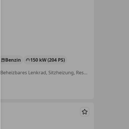
Benzin
150 kW (204 PS)
Elektrische Heckklappe, Anhängerkupplung, Elektrische Sitze, Allrad, Beheizbares Lenkrad, Sitzheizung, Reserverad, Soundsystem
Merken