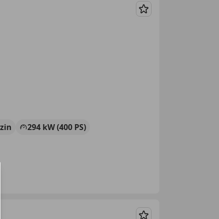
Merken
zin
294 kW (400 PS)