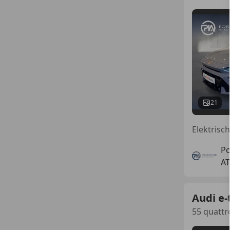
21
Po
AT
Audi e-
55 quattr