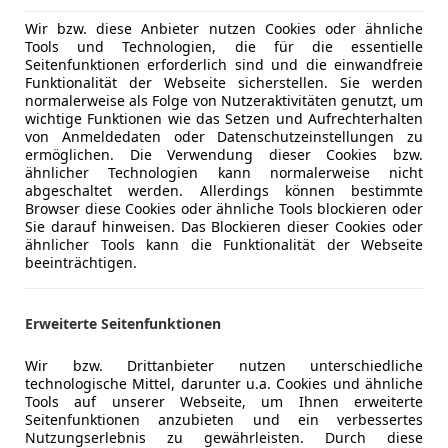
€ 27 800
Wir bzw. diese Anbieter nutzen Cookies oder ähnliche
Tools und Technologien, die für die essentielle
Seitenfunktionen erforderlich sind und die einwandfreie
Funktionalität der Webseite sicherstellen. Sie werden
normalerweise als Folge von Nutzeraktivitäten genutzt, um
wichtige Funktionen wie das Setzen und Aufrechterhalten
von Anmeldedaten oder Datenschutzeinstellungen zu
ermöglichen. Die Verwendung dieser Cookies bzw.
ähnlicher Technologien kann normalerweise nicht
04/2021
112 426 km
El
abgeschaltet werden. Allerdings können bestimmte
Browser diese Cookies oder ähnliche Tools blockieren oder
Sie darauf hinweisen. Das Blockieren dieser Cookies oder
ähnlicher Tools kann die Funktionalität der Webseite
beeinträchtigen.
rsche Alpenstraße
-5020 Salzburg
Erweiterte Seitenfunktionen
5
Wir bzw. Drittanbieter nutzen unterschiedliche
technologische Mittel, darunter u.a. Cookies und ähnliche
quattro 270 kW
Tools auf unserer Webseite, um Ihnen erweiterte
Seitenfunktionen anzubieten und ein verbessertes
€ 69 990
Nutzungserlebnis zu gewährleisten. Durch diese