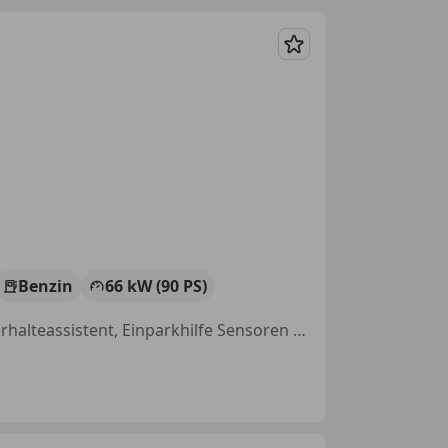
Merken
Benzin
66 kW (90 PS)
Freisprecheinrichtung, Multifunktionslenkrad, LED-Scheinwerfer, Spurhalteassistent, Einparkhilfe Sensoren hinten, Kopfairbag