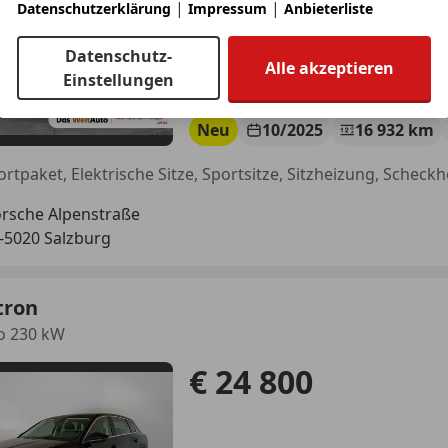
|
|
Datenschutzerklärung
Impressum
Anbieterliste
Datenschutz-
Alle akzeptieren
Einstellungen
Neu
10/2025
16 932 km
rsche Alpenstraße
-5020 Salzburg
tron
o 230 kW
€ 24 800