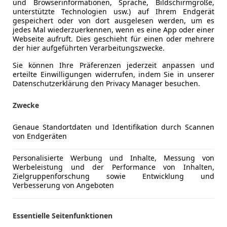
und Browserinformationen, Sprache, Bildschirmgröße,
unterstützte Technologien usw.) auf Ihrem Endgerät
€ 39 990
gespeichert oder von dort ausgelesen werden, um es
jedes Mal wiederzuerkennen, wenn es eine App oder einer
Webseite aufruft. Dies geschieht für einen oder mehrere
der hier aufgeführten Verarbeitungszwecke.
Sie können Ihre Präferenzen jederzeit anpassen und
erteilte Einwilligungen widerrufen, indem Sie in unserer
Datenschutzerklärung den Privacy Manager besuchen.
Neu
04/2025
27 695 km
Zwecke
Genaue Standortdaten und Identifikation durch Scannen
von Endgeräten
rsche Alpenstraße
Personalisierte Werbung und Inhalte, Messung von
-5020 Salzburg
Werbeleistung und der Performance von Inhalten,
Zielgruppenforschung sowie Entwicklung und
Verbesserung von Angeboten
tron
o 300 kW Business
Essentielle Seitenfunktionen