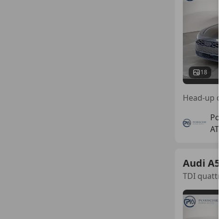
18
Po
AT
Audi A
TDI quatt