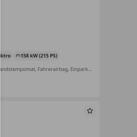
ektro
158 kW (215 PS)
Allrad, Luftfederung, Spoiler, Anhängerkupplung, Airbag hinten, Abstandstempomat, Fahrerairbag, Einparkhilfe Rückfahrkamera
Merken