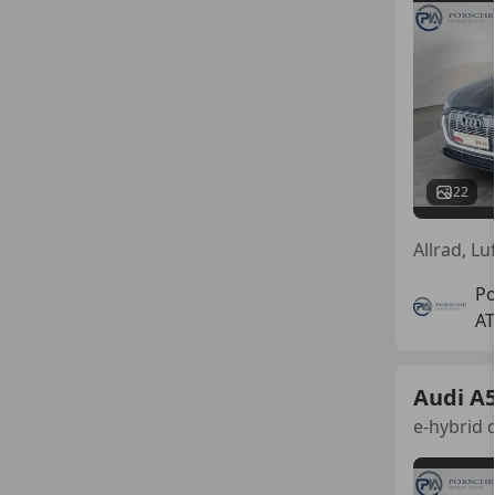
22
Po
AT
Audi A
e-hybrid 