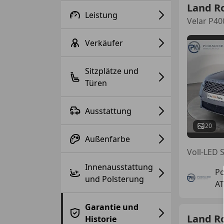
Land R
Leistung
Velar P40
Verkäufer
Sitzplätze und
Türen
Ausstattung
20
Außenfarbe
Voll-LED 
Innenausstattung
Po
und Polsterung
AT
Garantie und
Land R
Historie